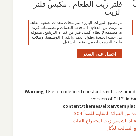
ت
فلتر زيت الطعام ، مكبس فلتر
الزيت
تم تصنيع الميزات البارزة لمرشحات معدات تصفية مطحن
ة الزيت من Tinytech بأحدث التقنيات و تصميمات فريد
ة. مصممة لإعطاء أقصى قدر من كفاءة الترشيح. متفوقة
من حيث الجودة وطول العمر والقدرة الوظيفية. وصلات
مانعة للتسرب لتحمل ضغط التشغيل.
احصل على السعر
Warning
: Use of undefined constant rand - assumed 'r
version of PHP) in
/
content/themes/elixar/templat
ن الفولاذ المقاوم للصدأ 304
عباد الشمس زيت استخراج النبات
غ الصالحة للأكل