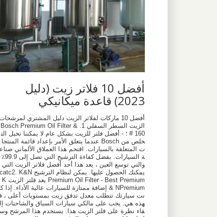
أفضل 10 فلاتر زيت (دليل
2023) قاعدة ميكانيكي
أفضل 10 ماركات لفلاتر الزيت دليل المشتري لمرشحات
الزيت السطر السفلي 1. Bosch Premium Oil Filter &
# 160 ؛ - أفضل فلتر للزيت بشكل عام لا يمكننا تخيل الت
خلص من Bosch عندما يتعلق الأمر بإعداد قائمة المنتجا
ت المتعلقة بالسيارات. اقتحم هذا العملاق الألماني صناع
ة السيارات. بفضل كفاءة الترشيح التي تصل إلى 99.9٪
والتي توسع العين ، يعد هذا أحد أفضل فلاتر الزيت التي
يمكنك الحصول عليها. يمكن لنظام الترشيح catc2. K&N
Premium Oil Filter - Best Premium يعد فلتر الزيت K
& NPremium إضافة ممتازة للسيارات عالية الأداء. إذا كا
نت سيارتك تتطلب معدل تدفق زيت بمستويات أعلى ، ف
هذه هي. يجب على مالكي سيارات السباق والشاحنات إل
قاء نظرة على فلتر الزيت هذا. يستخدم هذا المرشح وس