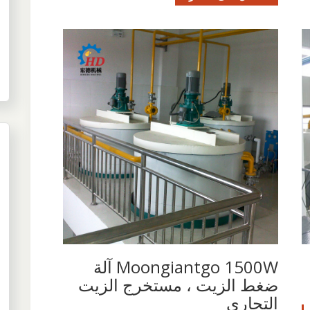
Moongiantgo 1500W آلة
ضغط الزيت ، مستخرج الزيت
التجاري