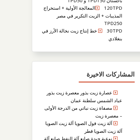
باكستان TPD150 و TPD50
120TPDالمعالجة الأولية + استخراج
المذيبات + الزيت التكرير في مصر
TPD250
30TPD خط إنتاج زيت نخالة الأرز في
بنغلادي
المشاركات الاخيرة
عصارة زيت بذور معصرة زيت بذور
عباد الشمس سلطنة عمان
مصفاة زيت نباتي من الدرجة الأولى
– معصرة زيت
آلة زيت فول الصويا آلة زيت الصويا
آلة زيت الصويا قطر
نوعية جيدة صانع آلة النفط صانع آلة