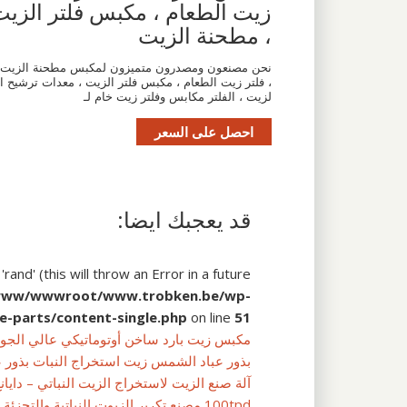
زيت الطعام ، مكبس فلتر الزي
، مطحنة الزيت
نحن مصنعون ومصدرون متميزون لمكبس مطحنة الزيت
، فلتر زيت الطعام ، مكبس فلتر الزيت ، معدات ترشيح ا
لزيت ، الفلتر مكابس وفلتر زيت خام لـ
احصل على السعر
قد يعجبك ايضا:
and' (this will throw an Error in a future
www/wwwroot/www.trobken.be/wp-
e-parts/content-single.php
on line
51
مكبس زيت بارد ساخن أوتوماتيكي عالي الجودة م
بذور عباد الشمس زيت استخراج النبات بذور 
آلة صنع الزيت لاستخراج الزيت النباتي – دايان
100tpd مصنع تكرير الزيوت النباتية والتجزئة