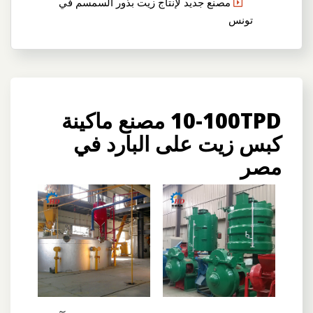
مصنع جديد لإنتاج زيت بذور السمسم في
تونس
10-100TPD مصنع ماكينة
كبس زيت على البارد في
مصر