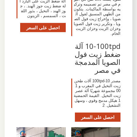
آلة ضغط الزيت على البارد آ
م في مصر تم تصميمه وتركي
لة ضغط زيت جوز الهند. ، ج
به بواسطة الماكينات. يتكون
وز الهند ، النخيل ، بذور اللف
من الطهي المسبق لفول ال
ت ، السمسم ، الزيتون
صويا ، وإخراج زيت فول الص
ويا ، وتكرير زيت فول الصويا
احصل على السعر
وخزان الزيت وخزان الزيت
الخام.
10-100tpd آلة
ضغط زيت فول
الصويا المدمجة
في مصر
مصدر 10-100tpd آلات طحن
زيت النخيل في المغرب و 1
00 مجموعة شهريًا آلة عصر
زيت النخيل. القيمة الحمضية
1 هيكل مدمج وقوي ، وسهل
التشغيل. 2
احصل على السعر