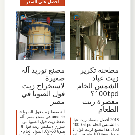
احصل على السعر
مطحنة تكرير
مصنع توريد آلة
زيت عباد
صغيرة
الشمس الخام
لاستخراج زيت
100tpd؟
فول الصويا في
معصرة زيت
مصر
الطعام
آلة ضغط زيت فول الصويا a
umatric في مصنع مصر. آلة
2018 أفضل مصفاة زيت عبا
ضغط زيت فول الصويا من
د الشمس الخام 5Tpd؟ 100
سوري / مكبس زيت فول ال
Tpd. هذا مصنع لزيت فول ال
صويا 6yl-68. المواد الخام -
صويا بسعة 100 طن في اليو