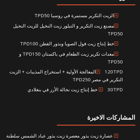
الزيت التكرير مستمرة في روسيا TPD50
مصنع زيت التكرير و التبلور زيت النخيل للزيت النخيل
TPD50
خط إنتاج زيت فول الصويا وبذور القطن TPD100
معدات تكرير زيت الطعام في باكستان TPD150 و
TPD50
120TPDالمعالجة الأولية + استخراج المذيبات + الزيت
التكرير في مصر TPD250
30TPD خط إنتاج زيت نخالة الأرز في بنغلادي
المشاركات الاخيرة
عصارة زيت بذور معصرة زيت بذور عباد الشمس سلطنة