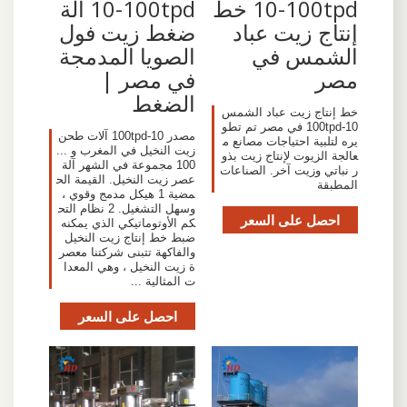
10-100tpd خط
10-100tpd آلة
إنتاج زيت عباد
ضغط زيت فول
الشمس في
الصويا المدمجة
مصر
في مصر |
الضغط
خط إنتاج زيت عباد الشمس
10-100tpd في مصر تم تطو
مصدر 10-100tpd آلات طحن
يره لتلبية احتياجات مصانع م
زيت النخيل في المغرب و ...
عالجة الزيوت لإنتاج زيت بذو
100 مجموعة في الشهر آلة
ر نباتي وزيت آخر. الصناعات
عصر زيت النخيل. القيمة الح
المطبقة
مضية 1 هيكل مدمج وقوي ،
وسهل التشغيل. 2 نظام التح
احصل على السعر
كم الأوتوماتيكي الذي يمكنه
ضبط خط إنتاج زيت النخيل
والفاكهة تتبنى شركتنا معصر
ة زيت النخيل ، وهي المعدا
ت المثالية ...
احصل على السعر