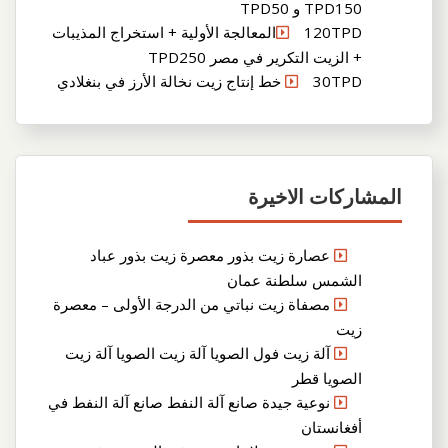
TPD150 و TPD50
120TPDالمعالجة الأولية + استخراج المذيبات
+ الزيت التكرير في مصر TPD250
30TPD خط إنتاج زيت نخالة الأرز في بنغلادي
المشاركات الاخيرة
عصارة زيت بذور معصرة زيت بذور عباد
الشمس سلطنة عمان
مصفاة زيت نباتي من الدرجة الأولى – معصرة
زيت
آلة زيت فول الصويا آلة زيت الصويا آلة زيت
الصويا قطر
نوعية جيدة صانع آلة النفط صانع آلة النفط في
أفغانستان