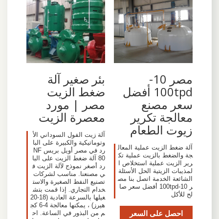
مصر 10-
بئر صغير آلة
100tpd أفضل
ضغط الزيت
سعر مصنع
مصر | مورد
معالجة تكرير
معصرة الزيت
زيوت الطعام
آلة زيت الفول السوداني الأ
وتوماتيكية والكبيرة على البا
آلة ضغط الزيت عملية المعال
رد في مصر أويل بريس NF
جة والضغط بالزيت عملية تك
80 آلة ضغط الزيت على البا
رير الزيت عملية استخلاص ا
رد أصغر نموذج لآلة الزيت ف
لمذيبات الزيتية الحل الأسئلة
ي مصنعنا. مناسب لشركات
الشائعة الخدمة اتصل بنا مص
تصنيع النفط الصغيرة والاست
ر 10-100tpd أفضل سعر صا
خدام التجاري. إذا قمت بتش
لح للأكل
غيلها بالسرعة العادية (18-20
هيرز) ، يمكنها معالجة 4-6 كج
احصل على السعر
م من البذور في الساعة. اح