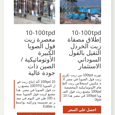
10-100tpd
10-100tpd
إطلاق مصفاة
معصرة زيت
زيت الخردل
فول الصويا
الثقيل بالفول
الكبيرة
السوداني
الأوتوماتيكية /
الاستثمار
الصين ذات
جودة عالية
توريد 100tpd من زيت تكرير
زيت فول الصويا في مصر آل
10 100tpd آلة إنتاج زيت فو
ة مكبس استخلاص زيت الط
ل الصويا 100TPD مصنع زي
عام الأوتوماتيكية المخصصة
ت فول الصويا في مصر. هذا
100tpd مصنع زيت فول الص
مصنع لزيت فول الصويا بسع
ويا 100tpd في مصر هذا 10
ة 100 طن في اليوم في مص
0tpd
ر تم تصميمه وتركيبه بواسط
ة Edible
احصل على السعر