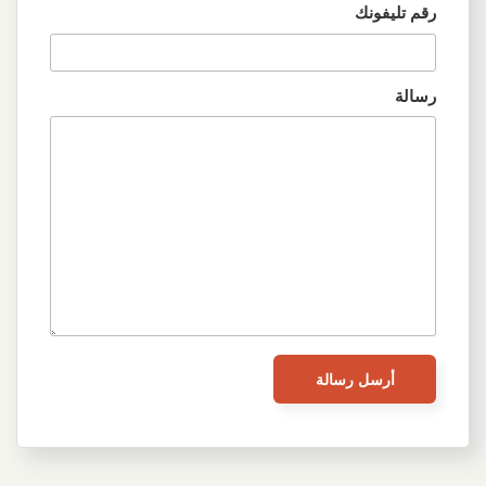
رقم تليفونك
رسالة