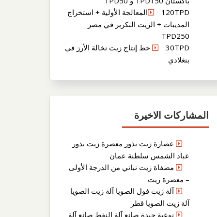
باكستان TPD150 و TPD50
120TPDالمعالجة الأولية + استخراج
المذيبات + الزيت التكرير في مصر
TPD250
30TPD خط إنتاج زيت نخالة الأرز في
بنغلادي
المشاركات الاخيرة
عصارة زيت بذور معصرة زيت بذور
عباد الشمس سلطنة عمان
مصفاة زيت نباتي من الدرجة الأولى
– معصرة زيت
آلة زيت فول الصويا آلة زيت الصويا
آلة زيت الصويا قطر
نوعية جيدة صانع آلة النفط صانع آلة