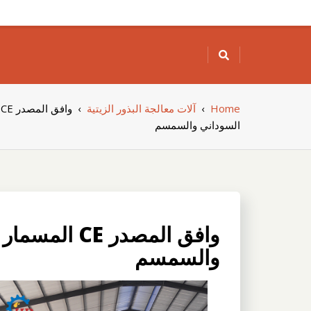
Skip
to
content
Home
›
آلات معالجة البذور الزيتية
›
و
السوداني والسمسم
وافق المصدر 
والسمسم