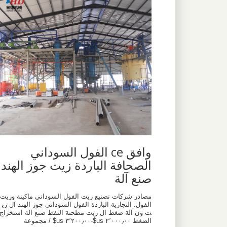
وافق ce الفول السوداني
الصحافة الباردة زيت جوز الهند
صنع آلة
مصادر شركات تصنيع زيت الفول السوداني ماكينة وزيت
الفول. التجارية الباردة الفول السوداني جوز الهند ال زي
ت ون آلة ضغط ال زيت مطحنة النفط صنع آلة استخراج
الضغط ٢٬٠٠٠٫٠٠ us$-٣٬٢٠٠٫٠٠ us$ / مجموعة