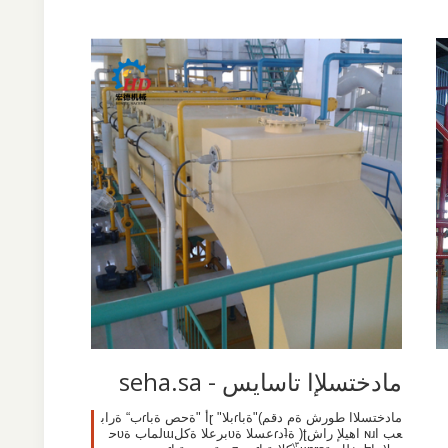
مادختسلإا تاسايس - seha.sa
مادختسلاا طورش ةم دقم)"ةباɾبلا" ɽأ "ةحص ةباɾب“ ةراب
عب اɴɹ اهيلإ راشʈ( ةʇدɾعسلا ةʋبرعلا ةكلɯلماب ةʋح