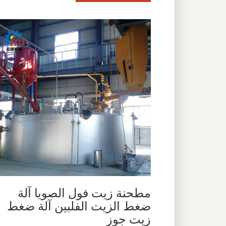
مطحنة زيت فول الصويا آلة
ضغط الزيت الفلبين آلة ضغط
زيت جوز