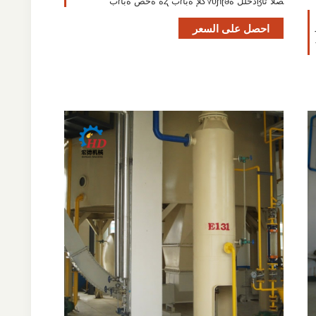
صلا تاɮدخلل ةʋɲɽə؆كلإ ةباɾب ʐه ةحص ةباɾب
احصل على السعر