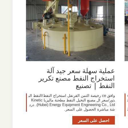
عملية سهلة سعر جيد آلة
استخراج النفط مصنع تكرير
النفط | تصنيع
لة الارز. وافق c
وافق ce رخيصة الثمن القرنفل استخراج النفط/النفط الب
ذور/سعر ال مصنع النخيل النفط مطحنة ماليزيا Kinetic
(Hubei) Energy Equipment Engineering Co., Ltd. درد
شة مباشرة الحصول على السعر.
احصل على السعر