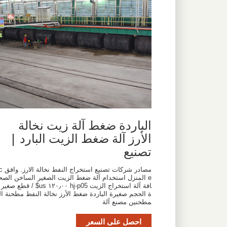
الباردة ضغط آلة زيت نخالة
الأرز آلة ضغط الزيت البارد |
تصنيع
مصادر شركات تصنيع استخراج النفط نخا
e المنزل استخدام آلة ضغط الزيت الصغير الساخن الصح
افة آلة استخراج الزيت hj-p05 ١٢٠٫٠٠ us$ / قطع صغير
ة الحجم صغيرة الباردة ضغط الأرز نخالة النفط مطحنة ال
مطحنين مصنع آلة
احصل على السعر