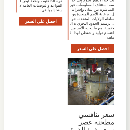
تت جه الأنظار اليوم إلى جل
هرة الداخلية ، ونحدد أيض ا
سة استئناف المفاوضات غير
القواعد والتوصيات العامة لا
المباشرة بين لبنان وإسرائي
ستخدامها في
ل، برعاية الأمم المتحدة وو
ساطة الولايات المتحدة، حو
احصل على السعر
ل ترسيم الحدود البحري ة ال
جنوبية، مع ما يعنيه الأمر من
اهتمام توليه واشنطن لهذا ال
ملف
احصل على السعر
سعر تنافسي
مطحنة عصر
زيت بذرة الذرة