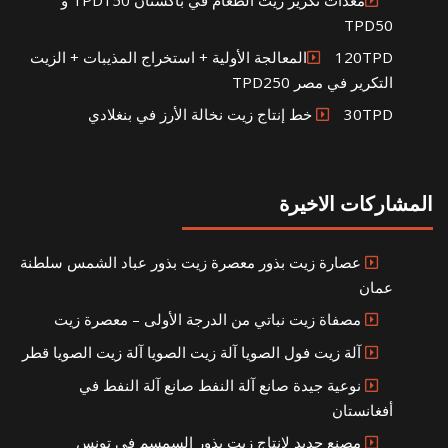
TPD50
120TPDالمعالجة الأولية + استخراج المذيبات + الزيت
التكرير في مصر TPD250
30TPD خط إنتاج زيت نخالة الأرز في بنغلادي
المشاركات الاخيرة
عصارة زيت بذور معصرة زيت بذور عباد الشمس سلطنة
عمان
مصفاة زيت نباتي من الدرجة الأولى – معصرة زيت
آلة زيت فول الصويا آلة زيت الصويا آلة زيت الصويا قطر
نوعية جيدة صانع آلة النفط صانع آلة النفط في
أفغانستان
مصنع جديد لإنتاج زيت بذور السمسم في تونس