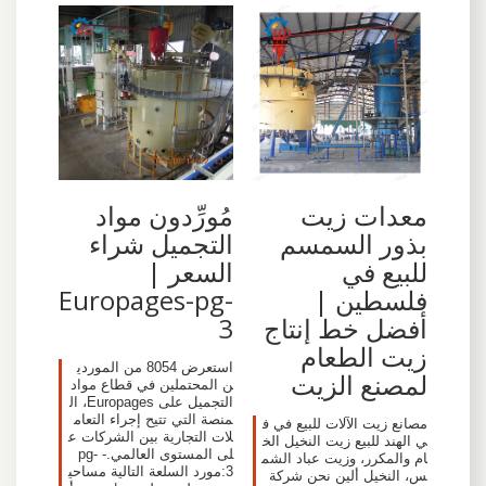
معدات زيت
مُورِّدون مواد
بذور السمسم
التجميل شراء
للبيع في
السعر |
فلسطين |
Europages-pg-
أفضل خط إنتاج
3
زيت الطعام
استعرض 8054 من الموردي
لمصنع الزيت
ن المحتملين في قطاع مواد
التجميل على Europages، ال
منصة التي تتيح إجراء التعام
مصانع زيت الآلات للبيع في ف
لات التجارية بين الشركات ع
ي الهند للبيع زيت النخيل الخ
لى المستوى العالمي.- pg-
ام والمكرر، وزيت عباد الشم
3:مورد السلعة التالية مساحي
س، النخيل ألين نحن شركة