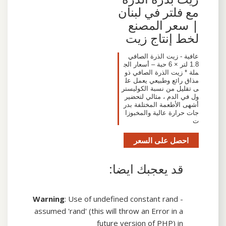
مع فلتر في لبنان
| سعر المصنع
لخط إنتاج زيت
عافية - زيت الذرة الصافي
1.8 لتر × 6 حبة – أسعار الج
ملة * زيت الذرة الصافي ذو
مذاق رائع وطبيعي يعمل عل
ى تقليل من نسبة الكوليستر
ول في الدم ، مثالي لتحضير
أشهى الأطعمة المختلفة بدر
جات حرارة عالية والمخبوزا
ت
احصل على السعر
قد يعجبك ايضا:
Warning
: Use of undefined constant rand -
assumed 'rand' (this will throw an Error in a
future version of PHP) in