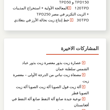
TPD150 و TPD50
120TPDالمعالجة الأولية + استخراج المذيبات
+ الزيت التكرير في مصر TPD250
30TPD خط إنتاج زيت نخالة الأرز في بنغلادي
المشاركات الاخيرة
عصارة زيت بذور معصرة زيت بذور عباد
الشمس سلطنة عمان
مصفاة زيت نباتي من الدرجة الأولى – معصرة
زيت
آلة زيت فول الصويا آلة زيت الصويا آلة زيت
الصويا قطر
نوعية جيدة صانع آلة النفط صانع آلة النفط في
أفغانستان