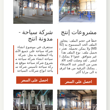
مشروعات إنتج
شركة سياحة -
مدونة انتج
خطأ في حجم الملف: يتجاوز
الملف الحد المسموح به (92
سنتعرف في موضوع انشاء
MB) ولا يمكن تحميله. تعذر ت
شركة سياحة على جميع الأش
حميل ملف: نوع الملف هذا
ياء المتعلقة به مثل: شركة
غير متوافق. عفوا لا يمكنك ا
سياحة انشاء شركة سياحة م
لنشر , لقد وصلت للحد الأق
شروع شركة سياحة موقع ش
صي من النشر عند الاصدقاء
ركة سياحة تأسيس شركة س
, يمكنك الترقية من هنا لترقي
ياحة انواع شركات السياحة
ة الى مزايا أكثر
احصل على السعر
احصل على السعر