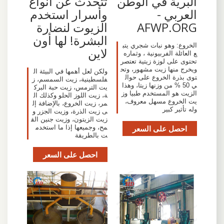
البرية في الوطن
تتحدث عن أنواع
العربي -
وأسرار استخدم
AFWP.ORG
الزيوت لنضارة
البشرة! لها أون
الخروع: وهو نبات شجري يتب
لاين
ع العائلة الفربيونية ، وثماره
تحتوى على لوزة زيتية تعتصر
ويخرج منها زيت مشهور، وتح
ولكن لعل أهمها في البيئة ال
توى بذرة الخروع على حوال
فلسطينية، زيت السمسم، ز
ي 50 % من وزنها زيتا، وهذا
يت الترمس، زيت حبة البرك
الزيت هو المستخدم طبيا وز
ة، زيت اللوز الحلو وكذلك ال
يت الخروع مسهل معروف،
مر، زيت الخروع، بالإضافة إل
وله تأثير كبير
ى زيت الذرة، وزيت الجزر و
زيت الزيتون، وزيت جنين الق
احصل على السعر
مح، وجميعها إذا ما استخدم
ت بالطريقة
احصل على السعر