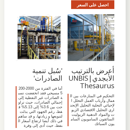
احصل على السعر
أعرض بالترتيب
'سُبل تنمية
الأبجدي|UNBIS
الصادرات'
Thesaurus
أما في الفترة من 2000-200
5 مسيحي فقد انخفضت نسب
التحكيم في المنازعات بين ال
ة الصادرات غير النفطية إلى
عمال وأرباب العمل التحلل ا
إجمالي الصادرات، حيث تراو
لإحيائي التحلية التحليل الإنحد
حت بين 3.6% إلى 5.13% ف
اري التحليل الاقتصادي الزيو
قط، رغم الجهود التي بذلت
ت والمواد الدهنية الزيوليت
لتنويعها و زيادتها، و قد ساهم
السائقون السامويون السام
في ذلك أيضا ارتفاع أسعار ال
يون السبائك
نفط، حيث أدى إلى وفرة