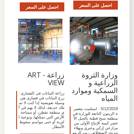
احصل على السعر
احصل على السعر
وزارة الثروة
زراعة - ART
الزراعية و
VIEW
السمكية وموارد
زراعة النباتات فى القصارى
المياه
زرع النباتات في قصارى هي
وسيلة تعويضية إذا كنت لا تم
تلك حديقة، لذلك لا يهم في أ
5/12/2019 · استلمت معصر
ي منطقة تقطن، أو مساحة
ة الزيتون التابعة للوزارة في
الأرض التي تمتلكها، ونوعية ا
منطقة سيح قطنة بالجبل الأ
لتربة أو حتى مواسم سقوط
خضر كمية الإنتاج الأولى من
الأمطار.
مزارعي إزكي وعبري وبهلاء
ونزوى لاستخلاص زيت الزيتو