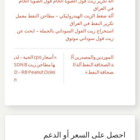
آلة تكرير زيت فول الصويا الخام فول الصويا الخام
في العراق
آلة ضغط الزيت الهيدروليكي – مطاحن النفط معمل
تكرير النفط في العراق
استخراج زيت الفول السوداني بالجملة – ابحث عن
زيت فول سوداني موثوق
الموردين والمصدرين آل
« أسعار cpo الحية – لدي
تصفّح
ة الصحافة النفط آلة ال
ها مطاحن زيت SDN B
المقالات
صحافة النفط »
D – RB Peanut Oolei
n
احصل على السعر أو الدعم