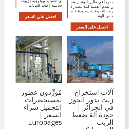
ق تجميلية بيولوجية | زيوت أ
مقرها في ماليزيا، ونحن ونح
ساسية | طب النباتات
ن نقدم أنفسنا كبلد مصدر ل
زيت الخروع ذات جودة عالي
ة من الهند.
احصل على السعر
احصل على السعر
آلات استخراج
مُورِّدون عطور
زيت بذور الجوز
لمستحضرات
في الجزائر |
التجميل شراء
جودة آلة ضغط
السعر |
الزيت
Europages