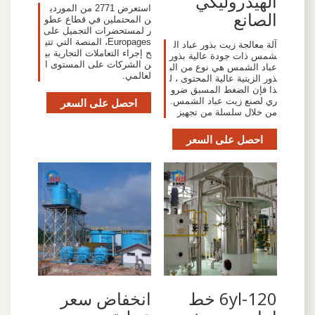
الهيدروليكي
استعرض 2771 من الموردي
الصانع
ن المحتملين في قطاع عطو
ر لمستحضرات التجميل على
Europages، المنصة التي تتي
آلة معالجة زيت بذور عباد ال
ح إجراء التعاملات التجارية بي
شمس ذات جودة عالية بذور
ن الشركات على المستوى ا
عباد الشمس هي نوع من الب
لعالمي.
ذور الزيتية عالية المحتوى ، ل
ذا فإن الضغط المسبق ضرو
ري لصنع زيت عباد الشمس.
احصل على السعر
من خلال سلسلة من تجهيز
احصل على السعر
6yl-120 خط
انخفاض سعر