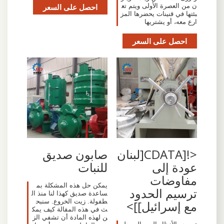
ن من العصرة الأولى ويتم تع
احصل على السعر
بئتها في قنينات يحضرها المز
ارع معه، أو يشتريها
احصل على السعر
<![CDATA[لبنان
صابون صديق
عودة إلى
للنبات
مفاوضات
يمكن حل هذه المشكلة بم
ترسيم الحدود
ساعدة صديق كهذا لنا منذ ال
طفولة. زيت الخروع. سنبح
مع إسرائيل]]>
ث في هذه المقالة كيف يمك
ن لهذه المادة أن تشفي الز