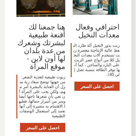
احترافي وفعال
هنا جمعنا لك
معدات النخيل
أقنعة طبيعية
لبشرتك وشعرك
زيت بذور النخيل آلة طارد الن
من عدة بلدان
فط عالية الإنتاجية معصرة زي
ت تستخدم آلات معدات النخ
لها أون لاين -
يل كلا من أنواع عصر الزيت
موقع المرأة
على البارد والساخن ، كما أن
ها توفر الطاقة بنسبة تصل إ
لى 40٪.
زيوت طبيعية لتغذية الشعر:
من جهتها توضح سعاد ربة من
احصل على السعر
زل أن العناية بالبشرة أمر م
هم، ولكن يجب على المرأة أ
ن تعي بأن شعرها تاجها أيضا
وسر من أسرار جمالها، فعليه
ا الاهتمام به مشيرة إلى أنها
تعمد إلى استعمال الوصفات
الطبيعية
احصل على السعر