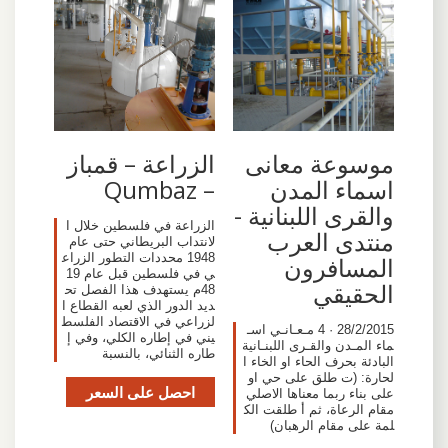
موسوعة معانى
الزراعة – قمباز
اسماء المدن
– Qumbaz
والقرى اللبنانية -
الزراعة في فلسطين خلال ا
منتدى العرب
لانتداب البريطاني حتى عام
1948 محددات التطور الزراع
المسافرون
ي في فلسطين قبل عام 19
الحقيقي
48م يستهدف هذا الفصل تح
ديد الدور الذي لعبه القطاع ا
لزراعي في الاقتصاد الفلسط
28/2/2015 · 4 مـعـانـي اسـ
يني في إطاره الكلي، وفي إ
ماء المـدن والقـرى اللبنـانية
طاره الثنائي، بالنسبة
البادئة بحرف الحاء او الخاء ا
لحارة: (ت طلق على حي او
احصل على السعر
على بناء ربما معناها الاصلي
مقام الرعاة، ثم أ طلقت الك
لمة على مقام الرهبان)