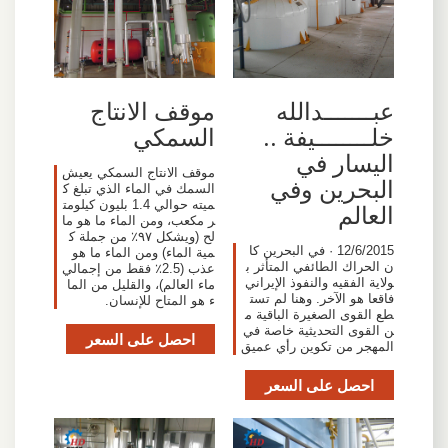
عبـــــــدالله
موقف الانتاج
خلــــــــيفة ‏‏‏‏‏‏..
السمكي
اليسار في
موقف الانتاج السمكي يعيش
البحرين وفي
السمك في الماء الذي تبلغ ك
ميته حوالي 1.4 بليون كيلومت
العالم
ر مكعب، ومن الماء ما هو ما
لح (ويشكل ٩٧٪ من جملة ك
12/6/2015 · في البحرين كا
مية الماء) ومن الماء ما هو
ن الحراك الطائفي المتأثر ب
عذب (2.5٪ فقط من إجمالي
ولاية الفقيه والنفوذ الإيراني
ماء العالم)، والقليل من الما
فاقعا هو الآخر. وهنا لم تست
ء هو المتاح للإنسان.
طع القوى الصغيرة الباقية م
ن القوى التحديثية خاصة في
احصل على السعر
المهجر من تكوين رأي عميق
احصل على السعر