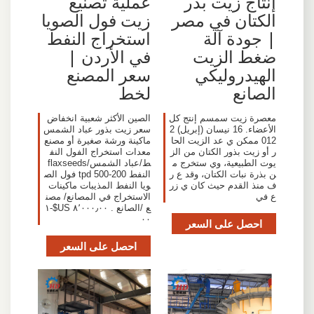
إنتاج زيت بذر
عملية تصنيع
الكتان في مصر
زيت فول الصويا
| جودة آلة
استخراج النفط
ضغط الزيت
في الأردن |
الهيدروليكي
سعر المصنع
الصانع
لخط
معصرة زيت سمسم إنتج كل
الصين الأكثر شعبية انخفاض
الأعضاء. 16 نيسان (إبريل) 2
سعر زيت بذور عباد الشمس
012 ممكن ي عد الزيت الحا
ماكينة ورشة صغيرة أو مصنع
ر أو زيت بذور الكتان من الز
معدات استخراج الفول النف
يوت الطبيعية، وي ستخرج م
ط/عباد الشمس/flaxseeds
ن بذرة نبات الكتان، وقد ع ر
النفط 200-500 tpd فول الص
ف منذ القدم حيث كان ي زر
ويا النفط المذيبات ماكينات
ع في
الاستخراج في المصانع/ مصن
ع /الصانع . ٨٬٠٠٠٫٠٠ US$-١
٠٠
احصل على السعر
احصل على السعر