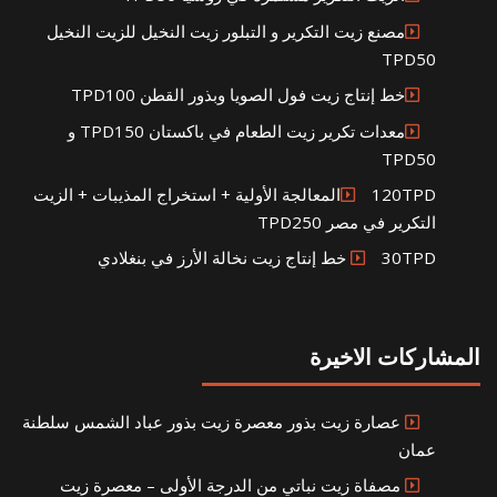
مصنع زيت التكرير و التبلور زيت النخيل للزيت النخيل
TPD50
خط إنتاج زيت فول الصويا وبذور القطن TPD100
معدات تكرير زيت الطعام في باكستان TPD150 و
TPD50
120TPDالمعالجة الأولية + استخراج المذيبات + الزيت
التكرير في مصر TPD250
30TPD خط إنتاج زيت نخالة الأرز في بنغلادي
المشاركات الاخيرة
عصارة زيت بذور معصرة زيت بذور عباد الشمس سلطنة
عمان
مصفاة زيت نباتي من الدرجة الأولى – معصرة زيت