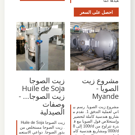
فيذها كما
احصل على السعر
مشروع زيت
‫زيت الصوجا
الصويا -
Huile de Soja
Myande
زيت الصوجا... -
وصفات
مشروع زيت الصويا. رسم بي
الصيدلية
اني لعملية التدفق 1. نقدم م
شاريع هندسية كاملة لتحضير
وإستخلاص فول الصويا مع ق
زيت الصوجا Huile de Soja
درة تتراوح من 100t/d إلى 8
. زيت الصوجا مستخلص من
000t/d ومشاريع هندسية كام
بذور الصوجا. دواعي الاستعم