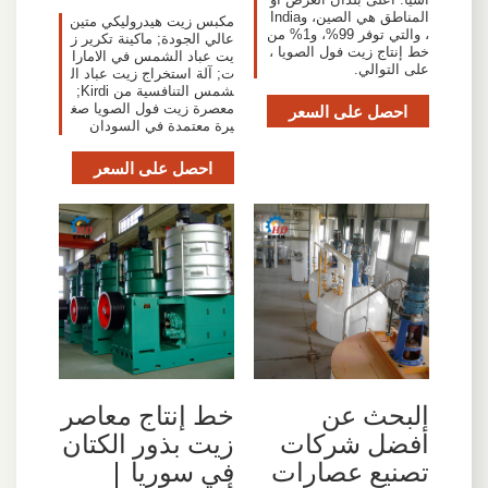
المناطق هي الصين، وIndia
مكبس زيت هيدروليكي متين
، والتي توفر 99%، و1% من
عالي الجودة; ماكينة تكرير ز
خط إنتاج زيت فول الصويا ،
يت عباد الشمس في الامارا
على التوالي.
ت; آلة استخراج زيت عباد ال
شمس التنافسية من Kirdi;
احصل على السعر
معصرة زيت فول الصويا صغ
يرة معتمدة في السودان
احصل على السعر
البحث عن
خط إنتاج معاصر
أفضل شركات
زيت بذور الكتان
تصنيع عصارات
في سوريا |