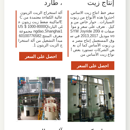
إنتاج زيت
، طارد
سعر خط انتاج زيت الاساس.
آلة استخراج الزيت الزيتون
احذروا هذه الأنواع من زيوت
عالية الكفاءة معتمدة من C
السيارات.. حوار خاص من و
E/ماكينة ضغط زيت زيتون ع
كيل . تعرف على سعر و موا
لى الباردUS $ 1000-8000Qi
صفات SYM Joyride 200i e
ngdao,Shanghai1 مجموعة
vo موديل 2013,2017 في س
معرف المنتج:60100776582
وق المستعمل إنتاج مصر م
مبدأ التشغيل من آلة استخرا
ن زيوت الأساس كما أن بع
ج الزيت الزيتون 1.
ض الشركات تستورد بعض أ
نواع زيت الأساس من
احصل على السعر
احصل على السعر