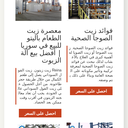
فوائد زيت
معصرة زيت
الصوجا الصحية
الطعام باليتو
للبيع في سوريا
فوائد زيت الصوجا الصحية. ز
| أفضل بيع آلة
يت الصوجا أو زيت الصويا له
أهمية كبرى في العلاج بالأع
الزيوت
شاب لذلك نبحث عن فوائد
زيت الصوجا الصحية لمعرفة
Reina زيت زيتون. زيت الفو
تركيبة وتأثير مكوناته على ال
ل السوداني يصل إلى طعم
صحة العامة وبناءً على ذلك ي
الكمال من خلال طريقة حجر
تم وصفه.
طاحونة. من أجل الحصول ع
لى زيت الفول السوداني عال
احصل على السعر
ي الجودة، يجب أن تعاد معال
جته الزيتون في أقرب وقت
ممكن بعد الحصاد.
احصل على السعر