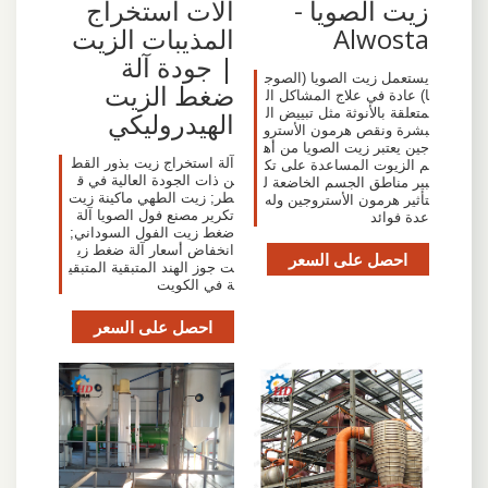
زيت الصويا -
آلات استخراج
Alwosta
المذيبات الزيت
| جودة آلة
يستعمل زيت الصويا (الصوج
ضغط الزيت
ا) عادة في علاج المشاكل ال
متعلقة بالأنوثة مثل تبييض ال
الهيدروليكي
بشرة ونقص هرمون الأسترو
جين يعتبر زيت الصويا من أه
آلة استخراج زيت بذور القط
م الزيوت المساعدة على تك
ن ذات الجودة العالية في ق
بير مناطق الجسم الخاضعة ل
طر; زيت الطهي ماكينة زيت
تأثير هرمون الأستروجين وله
تكرير مصنع فول الصويا آلة
عدة فوائد
ضغط زيت الفول السوداني;
انخفاض أسعار آلة ضغط زي
احصل على السعر
ت جوز الهند المتبقية المتبقي
ة في الكويت
احصل على السعر