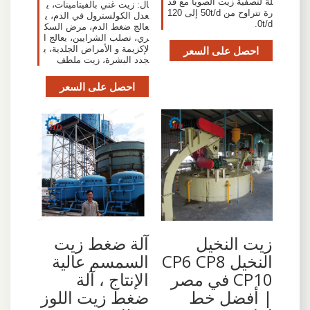
لة لتصفية زيت الصويا مع قد
ال: زيت غني بالفيتامينات، ي
رة تتراوح من 50t/d إلى 120
عدل الكولسترول في الدم، ي
0t/d.
عالج ضغط الدم، مرض السك
ري، تصلب الشرايين، يعالج ا
احصل على السعر
لإكزيمة و الأمراض الجلدية، ي
جدد البشرة، زيت ملطف
احصل على السعر
زيت النخيل
آلة ضغط زيت
النخيل CP6 CP8
السمسم عالية
CP10 في مصر
الإنتاج ، آلة
| أفضل خط
ضغط زيت اللوز