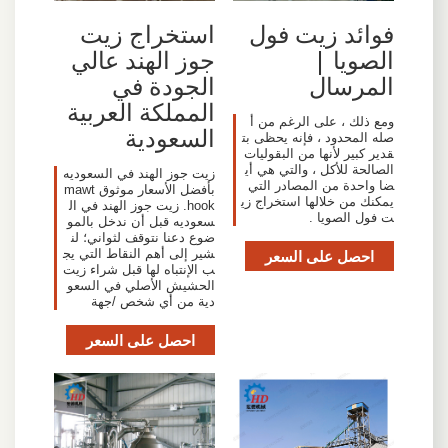
فوائد زيت فول
استخراج زيت
الصويا |
جوز الهند عالي
المرسال
الجودة في
المملكة العربية
ومع ذلك ، على الرغم من أ
السعودية
صله المحدود ، فإنه يحظى بت
قدير كبير لأنها من البقوليات
الصالحة للأكل ، والتي هي أي
زيت جوز الهند في السعوديه
ضا واحدة من المصادر التي
بأفضل الأسعار موثوق mawt
يمكنك من خلالها استخراج زي
hook. زيت جوز الهند في ال
ت فول الصويا .
سعوديه قبل أن ندخل بالمو
ضوع دعنا نتوقف لثواني؛ لن
احصل على السعر
شير إلى أهم النقاط التي يج
ب الإنتباه لها قبل شراء زيت
الحشيش الأصلي في السعو
دية من أي شخص /جهة
احصل على السعر