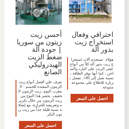
احترافي وفعال
أحسن زيت
استخراج زيت
زيتون من سوريا
بذور آلة
| جودة آلة
ضغط الزيت
هؤلاء. تستخدم آلات استخرا
الهيدروليكي
ج زيت بذور آلة كلاً من أنواع
عصر الزيت على البارد والس
الصانع
اخن ، كما أنها توفر الطاقة ب
نسبة تصل إلى 40٪. تفضل ب
تعرف علي أفضل أنواع زيت
زيارة للاطلاع على مجموعة
الزيتون المفيدة للجسم - ال
متنوعة.
مغرب اليوم. زيت الزيتون ال
خفيف. يحضر هذا النوع من
احصل على السعر
زيت الزيتون من خلال تكرير
ه وتعريضه للحرارة، مع إضاف
ة نسبة قليلة جداً من زيت زي
تون البكر.
احصل على السعر