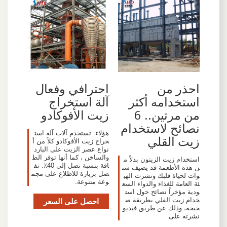
احذر من
احترافي وفعال
استخدامه أكثر
آلة استخراج
من مرتين.. 6
زيت الأفوكادو
نصائح لاستخدام
هؤلاء. تستخدم آلات آلة است
زيت القلي
خراج زيت الأفوكادو كلاً من أ
نواع عصر الزيت على البارد
والساخن ، كما أنها توفر الط
استخدام زيت الزيتون بدلاً م
اقة بنسبة تصل إلى 40٪. تف
ن هذه الأطعمة قد يضيف سن
ضل بزيارة للاطلاع على مجم
وات لحياة قلبك ونشرت الهي
وعة متنوعة.
ئة العامة للغذاء والدواء السع
ودية مؤخراً نصائح حول است
خدام زيت القلي بطريقة ص
احصل على السعر
حيحة، وذلك عن طريق فيديو
نشرته على