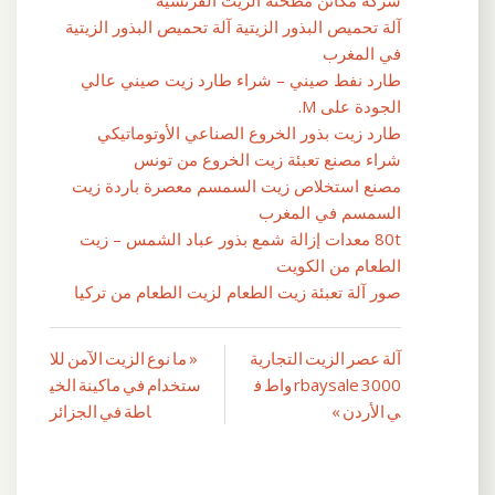
آلة تحميص البذور الزيتية آلة تحميص البذور الزيتية
في المغرب
طارد نفط صيني – شراء طارد زيت صيني عالي
الجودة على M.
طارد زيت بذور الخروع الصناعي الأوتوماتيكي
شراء مصنع تعبئة زيت الخروع من تونس
مصنع استخلاص زيت السمسم معصرة باردة زيت
السمسم في المغرب
80t معدات إزالة شمع بذور عباد الشمس – زيت
الطعام من الكويت
صور آلة تعبئة زيت الطعام لزيت الطعام من تركيا
آلة عصر الزيت التجارية
« ما نوع الزيت الآمن للا
تصفّح
rbaysale 3000 واط ف
ستخدام في ماكينة الخي
المقالات
ي الأردن »
اطة في الجزائر