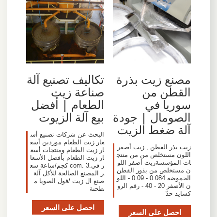
مصنع زيت بذرة
تكاليف تصنيع آلة
القطن من
صناعة زيت
سوريا في
الطعام | أفضل
الصومال | جودة
بيع آلة الزيوت
آلة ضغط الزيت
البحث عن شركات تصنيع أس
عار زيت الطعام موردين أسع
زيت بذر القطن , زيت أصفر
ار زيت الطعام ومنتجات أسع
اللون مستخلص من من منتج
ار زيت الطعام بأفضل الأسعا
ات المؤسسةزيت أصفر اللو
ر في.com. 3 كجم/ساعة سع
ن مستخلص من بذور القطن
ر المصنع الصالحة للأكل آلة
الحموضة 0.084 - 0.09 - اللو
صنع ال زيت /فول الصويا م
ن الأصفر 20 - 40 - رقم الرو
طحنة
كسايد حدّ
احصل على السعر
احصل على السعر