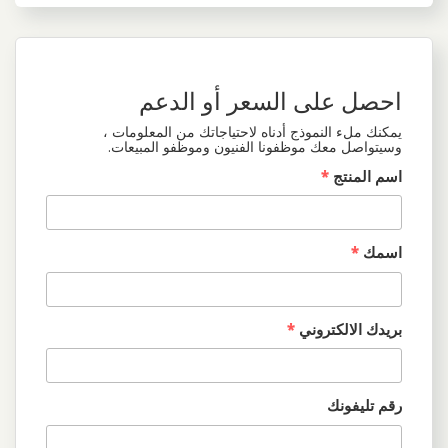
احصل على السعر أو الدعم
يمكنك ملء النموذج أدناه لاحتياجاتك من المعلومات ،
وسيتواصل معك موظفونا الفنيون وموظفو المبيعات.
اسم المنتج
*
اسمك
*
بريدك الالكتروني
*
رقم تليفونك