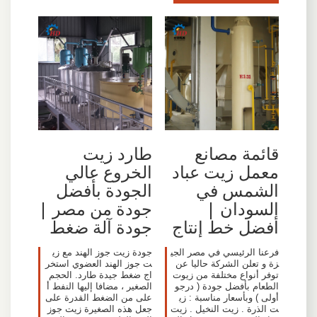
قائمة مصانع
طارد زيت
معمل زيت عباد
الخروع عالي
الشمس في
الجودة بأفضل
السودان |
جودة من مصر |
أفضل خط إنتاج
جودة آلة ضغط
فرعنا الرئيسي في مصر الجي
جودة زيت جوز الهند مع زي
زة و تعلن الشركة حاليا عن
ت جوز الهند العضوي استخر
توفر أنواع مختلفة من زيوت
اج ضغط جيدة طارد. الحجم
الطعام بأفضل جودة ( درجو
الصغير ، مضافا إليها النفط أ
أولى ) وبأسعار مناسبة : زي
على من الضغط القدرة على
ت الذرة . زيت النخيل . زيت
جعل هذه الصغيرة زيت جوز