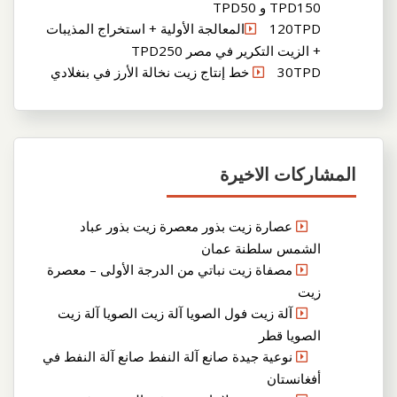
TPD150 و TPD50
120TPDالمعالجة الأولية + استخراج المذيبات
+ الزيت التكرير في مصر TPD250
30TPD خط إنتاج زيت نخالة الأرز في بنغلادي
المشاركات الاخيرة
عصارة زيت بذور معصرة زيت بذور عباد
الشمس سلطنة عمان
مصفاة زيت نباتي من الدرجة الأولى – معصرة
زيت
آلة زيت فول الصويا آلة زيت الصويا آلة زيت
الصويا قطر
نوعية جيدة صانع آلة النفط صانع آلة النفط في
أفغانستان