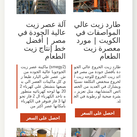
طارد زيت عالي
آلة عصر زيت
المواصفات في
عالية الجودة في
الكويت | مورد
مصر | أفضل
معصرة زيت
خط إنتاج زيت
الطعام
الطعام
طارد زيت الخروع عالي الجو
(smegy2) ماكينة عصر زيت
دة بأفضل جودة من مصر فو
الجوجوبا عالية الجوده من
ائد زيت الخروع للوجه زيت ا
ش. عصر علي البارد طبعا ز
لخروع منخفض التكلفة نسبيًا
ي كل ماكينات العصر الي بن
ويشارك في العديد من الخص
صنعها بتشتغل علي كهرباء 2
ائص المتشابهة، مثل تعزيز ب
20 بها لوحه كهربائيه متطور
شرة صحية أو رطوبة في الج
ه تاخد الكهرباء ال 2 فاز تحو
لد.
لها 3 فاز فتوفر في الكهرباء
بامكانها عصر اكثر من
احصل على السعر
احصل على السعر