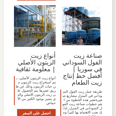
صناعة زيت
أنواع زيت
الفول السوداني
الزيتون الأصلي
في سوريا |
| معلومة ثقافية
أفضل خط إنتاج
أنواع زيت الزيتون الأصلي، ي
زيت الطعام
تم استخراج زيت الزيتون م
ن حبات الزيتون وذلك عن ط
ريق عصرها يتم الحصول عل
طريقة عمل زيت الفول الس
ى زيت الزيتون الأصلي والذ
وداني في المنزل مشاريع ص
ي يتميز بوجود الكثير من الأ
غيرةتعتبر هذة الخطوة من ا
حماض
هم خطوات صناعة زيت الفو
ل السوداني في المنزل، لذل
ك يجب الاهتمام بها كثيراً وتن
احصل على السعر