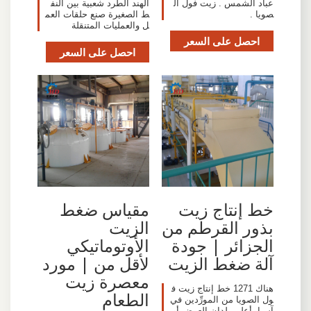
عباد الشمس . زيت فول ال
الهند الطرد شعبية بين النف
صويا .
ط الصغيرة صنع حلقات العم
ل والعمليات المتنقلة
احصل على السعر
احصل على السعر
خط إنتاج زيت
مقياس ضغط
بذور القرطم من
الزيت
الجزائر | جودة
الأوتوماتيكي
آلة ضغط الزيت
لأقل من | مورد
معصرة زيت
هناك 1271 خط إنتاج زيت ف
الطعام
ول الصويا من المورِّدين في
آسيا. أعلى بلدان العرض أو