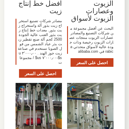
الزيوت
أفضل خط إنتاج
وعصارات
زيت
الزيوت لأسواق
مصادر شركات تصنيع استخر
اج زيت بذور آلة واستخراج ز
البحث عن أفضل مجموعة م
يت بذور. معدات خط إنتاج ز
ن شركات التصنيع والمصادر
يت بذور العنب عالية الجودة
عصارات الزيوت منتجات عص
2500 كجم آلة صنع تقطير زي
ارات الزيوت رخيصة وذات ج
ت بذر عباد الشمس من فو
ودة عالية لأسواق متحدثي a
ل الصويا تستخدم في صناعة
rabic في alibaba.com
زيت جوز الهند . ٣٬٠٠٠٫٠٠ u
s$-٧٬٠٠٠٫٠٠ us$ / مجموعا
احصل على السعر
ت
احصل على السعر