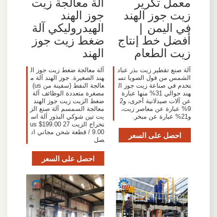
معمل تكرير
آلة معالجة زيت
زيت جوز الهند
جوز الهند
في اليمن |
الهيدروليكي آلة
أفضل خط إنتاج
ضغط زيت جوز
زيت الطعام
الهند
آلة صنع تقطير زيت بذر عباد
آلة معالجة ضغط زيت جوز ال
الشمس من فول الصويا تس
هند الصغيرة. جوز الهند آلة م
تخدم في صناعة زيت جوز ال
عالجة النفط (سفينة من us)
هند حوالي 31% منها عبارة
مصغرة متعددة الوظائف آلة
عن آلات صيدلانية أخرى، و2
ضغط الزيت زيت جوز الهند
9% عبارة عن معاصر زيت،
معالجة السمسم آلة صنع الز
و21% عبارة عن مبخر.
يت تين شوكي البذور آلة اس
تخراج الزيت us $199.00 27
9.00 / قطعة شحن مجاني ات
احصل على السعر
صل
احصل على السعر