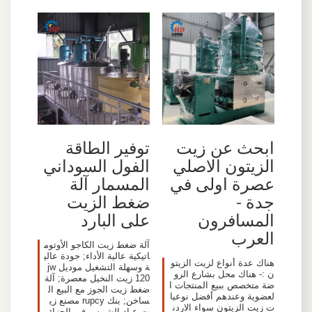
ابحث عن زيت
توفير الطاقة
الزيتون الاصلي
الفول السوداني
عصرة اولى في
المسمار آلة
جدة -
ضغط الزيت
المسافرون
على البارد
العرب
آلة ضغط زيت الكاجو الأوتوم
اتيكية عالية الأداء; جودة عالي
هناك عدة أنواع لزيت الزيتو
ة وسهلة التشغيل موديل jw
ن :- هناك محل بشارع الرو
120 زيت النخيل معصرة; آلة
ضة متخصص ببيع المنتجات ا
ضغط زيت الجوز مع البيع ال
لعضوية وعندهم أفضل نوعيا
ساخن; بنك rupcy مصنع زي
ت زيت الزيتون سواء الاردن
ت عباد الشمس في الجزائر