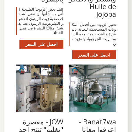
Huile de
إليك بعض الزيوت الطبيعية ا
Jojoba
لتي من شأنها أن تبقي بشرت
ك صحية زيت الزيتون لتقشي
ر البشرةزيت الزيتون يعد تق
تعتبر الزيوت من أفضل المك
شيرًا مثاليًا للبشرة في فصل
ونات المستخدمة للعناية بالب
الشتاء.
شرة والشعر، ومن هذه الزي
وت زيت الجوجوبا، ولمزيد م
ن
احصل على السعر
احصل على السعر
‫Banat7wa -
‫JOW - معصرة
اعرفوا معانا
"بغلية" تنتج أحد