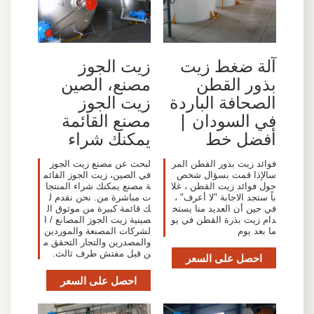
آلة ضغط زيت
زيت الجوز
بذور القطن
مصنع، الصين
الصحافة الباردة
زيت الجوز
في السودان |
مصنع القائمة
أفضل خط
يمكنك شراء
فوائد زيت بذور القطن المر
لبحث عن مصنع زيت الجوز
سالإذا قمت بسؤال شخص
في الصين، زيت الجوز القائم
حول فوائد زيت القطن ، غلا
ة مصنع يمكنك شراء المنتجا
باً ستجد الاجابة "لا أعرف" ،
ت مباشرة من. نحن نقدم ل
في حين أن العديد منا يستخ
ك قائمة كبيرة من موثوق ال
دام زيت بذرة القطن في يو
صينية زيت الجوز المصانع / ا
ما بعد يوم
لشركات المصنعة والموردين
والمصدرين والتجار التحقق م
ن قبل مفتش طرف ثالث.
احصل على السعر
احصل على السعر