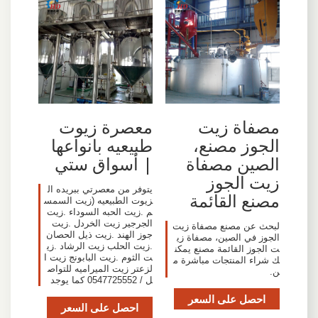
مصفاة زيت
معصرة زيوت
الجوز مصنع،
طبيعيه بانواعها
الصين مصفاة
| أسواق ستي
زيت الجوز
يتوفر من معصرتي ببريده ال
مصنع القائمة
زيوت الطبيعيه (زيت السمس
م .زيت الحبه السوداء .زيت
الجرجير زيت الخردل .زيت
لبحث عن مصنع مصفاة زيت
جوز الهند .زيت ذيل الحصان
الجوز في الصين، مصفاة زي
.زيت الحلب زيت الرشاد .زي
ت الجوز القائمة مصنع يمكن
ت الثوم .زيت البابونج زيت ا
ك شراء المنتجات مباشرة م
لزعتر زيت الميراميه للتواص
ن.
ل / 0547725552 كما يوجد
احصل على السعر
احصل على السعر