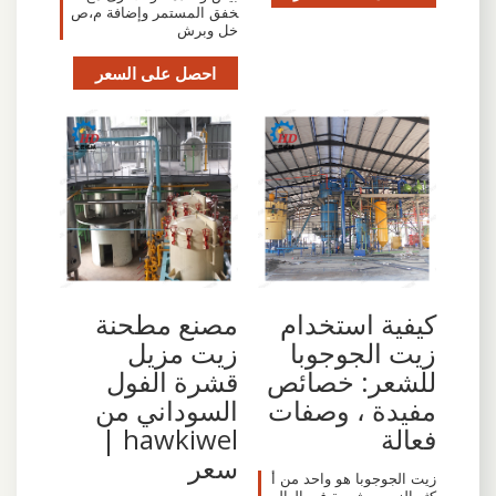
خفق المستمر وإضافة م،ص
خل وبرش
احصل على السعر
كيفية استخدام
مصنع مطحنة
زيت الجوجوبا
زيت مزيل
للشعر: خصائص
قشرة الفول
مفيدة ، وصفات
السوداني من
فعالة
hawkiwel |
سعر
زيت الجوجوبا هو واحد من أ