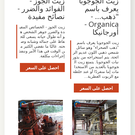
زيت الجوز -
‫زيت الجوجوبا
الفوائد والضرر -
يعرف باسم
نصائح مفيدة
"ذهب... -
Organica -
زيت الجوز - الخصائص المفي
أورجانيكا
دة والضرر جوهر الشخص ه
و أنه طوال حياته يسعى للح
فاظ على جماله وشبابه وص
زيت الجوجوبا يعرف باسم
حته. غالبًا ما نقضي الكثير م
"ذهب الصحراء" وهو سائل
ن الوقت في هذا الأمر وننفذ
شمعي ذهبي اللون عديم الر
إجراءات مكلفة.
ائحة، يتم استخراجه من بذور
نبات الجوجوبا. يتمتع زيت ال
احصل على السعر
جوجوبا بالعديد من الاستخدا
مات إما منفردًا أو عند خلطه
مع الزيوت العطرية...
احصل على السعر