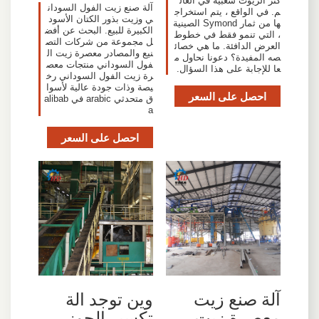
كثر الزيوت شعبية في العال
آلة صنع زيت الفول السودان
م. في الواقع ، يتم استخراج
ي وزيت بذور الكتان الأسود
ها من ثمار Symond الصينية
الكبيرة للبيع. البحث عن أفض
، التي تنمو فقط في خطوط
ل مجموعة من شركات التص
العرض الدافئة. ما هي خصائ
نيع والمصادر معصرة زيت ال
صه المفيدة؟ دعونا نحاول م
فول السوداني منتجات معص
عا للإجابة على هذا السؤال.
رة زيت الفول السوداني رخ
يصة وذات جودة عالية لأسوا
احصل على السعر
ق متحدثي arabic في alibab
a
احصل على السعر
آلة صنع زيت
وين توجد الة
معصرة زيت
تكسير الجوز