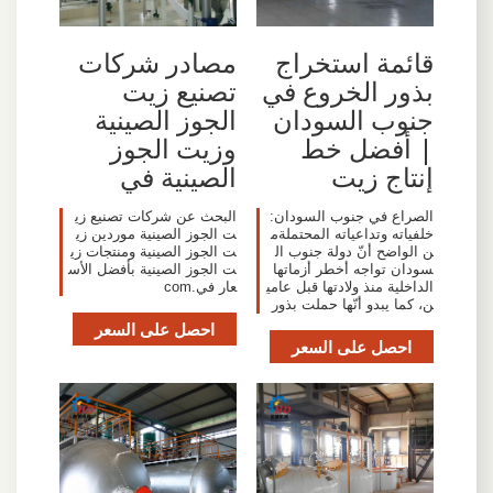
قائمة استخراج
مصادر شركات
بذور الخروع في
تصنيع زيت
جنوب السودان
الجوز الصينية
| أفضل خط
وزيت الجوز
إنتاج زيت
الصينية في
الصراع في جنوب السودان:
البحث عن شركات تصنيع زي
خلفياته وتداعياته المحتملةم
ت الجوز الصينية موردين زي
ن الواضح أنّ دولة جنوب ال
ت الجوز الصينية ومنتجات زي
سودان تواجه أخطر أزماتها
ت الجوز الصينية بأفضل الأس
الداخلية منذ ولادتها قبل عامي
عار في.com
ن، كما يبدو أنّها حملت بذور
احصل على السعر
احصل على السعر