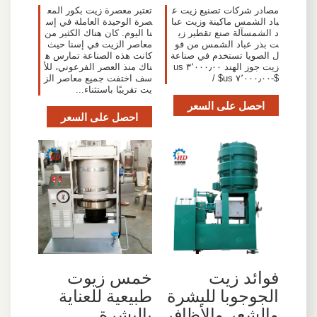
مصادر شركات تصنيع زيت ع
تعتبر معصرة زيت بكور المع
باد الشمس ماكينة وزيت عبا
صرة الوحيدة العاملة في إس
د الشمسآلة صنع تقطير زي
نا اليوم. كان هناك الكثير من
ت بذر عباد الشمس من فو
معاصر الزيت في إسنا حيث
ل الصويا تستخدم في صناعة
كانت هذه الصناعة تمارس ه
زيت جوز الهند ٣٬٠٠٠٫٠٠ us
ناك منذ العصر الفرعوني، للأ
$-٧٬٠٠٠٫٠٠ us$ /
سف اختفت جميع معاصر الز
يت تقريبًا باستثناء...
احصل على السعر
احصل على السعر
‫فوائد زيت
خمس زيوت
الجوجوبا للبشرة
طبيعية للعناية
والشعر والأظافر
بالبشرة