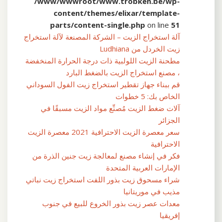
/www/wwwroot/www.trobken.be/wp-
content/themes/elixar/template-
parts/content-single.php
on line
51
آلة استخراج الزيت – الشركة المصنعة لآلة استخراج
زيت الخردل من Ludhiana
مطحنة الزيت اللولبية ذات درجة الحرارة المنخفضة
، مصنع استخراج الزيت بالضغط البارد
قم ببناء جهاز تقطير استخراج زيت الفول السوداني
الخاص بك: 5 خطوات
آلات ضغط الزيت مُصنِّع مواد الزيت مسبقًا في
الجزائر
سعر معصرة الزيت الاحترافية 2021 معصرة الزيت
الاحترافية
فكر في إنشاء مصنع لمعالجة زيت جنين الذرة من
الإمارات العربية المتحدة
شراء مسحوق زيت بذور اللفت استخراج زيت نباتي
مذيب في موريتانيا
معدات عصر زيت بذور الخروع للبيع في جنوب
إفريقيا