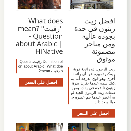
افضل زيت
What does
زيتون في جدة
"زقيت" mean?
بجودة عالية
- Question
ومن متاجر
about Arabic |
مضمونة |
HiNative
موثوق
Definition of زقيت. Questi
on about Arabic. What doe
زيت الزيتون ذو رائحة قوية
s زقيت mean?
ويمكن تمييزه عن أي رائحة
أخرى وهو قوي لدرجة أنه يم
احصل على السعر
كنك شمه عندما تفرك بذرة
زيتون ناضجة في يدك، ومن
صفات زيت الزيتون الجيد لو
نه أخضر عندما يتم عصره ح
ديثًا وبعد ذلك
احصل على السعر