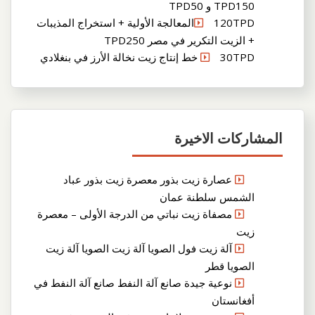
TPD150 و TPD50
120TPDالمعالجة الأولية + استخراج المذيبات
+ الزيت التكرير في مصر TPD250
30TPD خط إنتاج زيت نخالة الأرز في بنغلادي
المشاركات الاخيرة
عصارة زيت بذور معصرة زيت بذور عباد
الشمس سلطنة عمان
مصفاة زيت نباتي من الدرجة الأولى – معصرة
زيت
آلة زيت فول الصويا آلة زيت الصويا آلة زيت
الصويا قطر
نوعية جيدة صانع آلة النفط صانع آلة النفط في
أفغانستان