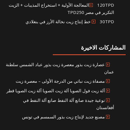
120TPDالمعالجة الأولية + استخراج المذيبات + الزيت
التكرير في مصر TPD250
30TPD خط إنتاج زيت نخالة الأرز في بنغلادي
المشاركات الاخيرة
عصارة زيت بذور معصرة زيت بذور عباد الشمس سلطنة
عمان
مصفاة زيت نباتي من الدرجة الأولى – معصرة زيت
آلة زيت فول الصويا آلة زيت الصويا آلة زيت الصويا قطر
نوعية جيدة صانع آلة النفط صانع آلة النفط في
أفغانستان
مصنع جديد لإنتاج زيت بذور السمسم في تونس