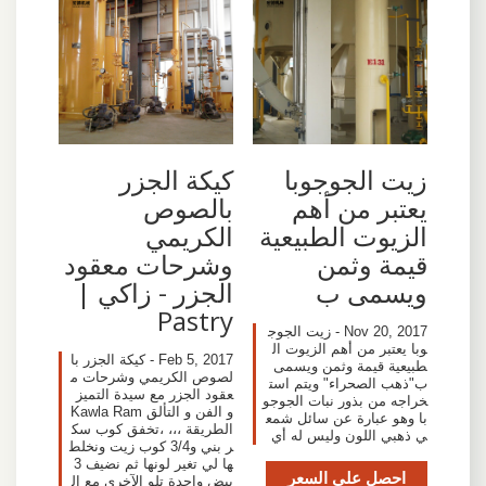
زيت الجوجوبا
كيكة الجزر
يعتبر من أهم
بالصوص
الزيوت الطبيعية
الكريمي
قيمة وثمن
وشرحات معقود
ويسمى ب
الجزر - زاكي |
Pastry
Nov 20, 2017 - زيت الجوج
وبا يعتبر من أهم الزيوت ال
Feb 5, 2017 - كيكة الجزر با
طبيعية قيمة وثمن ويسمى
لصوص الكريمي وشرحات م
ب"ذهب الصحراء" ويتم است
عقود الجزر مع سيدة التميز
خراجه من بذور نبات الجوجو
و الفن و التألق Kawla Ram
با وهو عبارة عن سائل شمع
الطريقة ،،، ،تخفق كوب سك
ي ذهبي اللون وليس له أي
ر بني و3/4 كوب زيت ونخلط
ها لي تغير لونها ثم نضيف 3
احصل على السعر
بيض واحدة تلو اﻵخرى مع ال