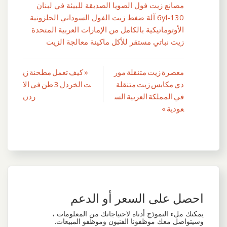
مصانع زيت فول الصويا الصديقة للبيئة في لبنان
6yl-130 آلة ضغط زيت الفول السوداني الحلزونية
الأوتوماتيكية بالكامل من الإمارات العربية المتحدة
زيت نباتي مستقر للأكل ماكينة معالجة الزيت
معصرة زيت متنقلة مور
« كيف تعمل مطحنة زي
تصفّح
دي مكابس زيت متنقلة
ت الخردل 3 طن في الا
المقالات
في المملكة العربية الس
ردن
عودية »
احصل على السعر أو الدعم
يمكنك ملء النموذج أدناه لاحتياجاتك من المعلومات ،
وسيتواصل معك موظفونا الفنيون وموظفو المبيعات.