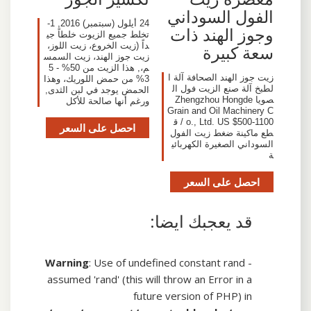
الفول السوداني
24 أيلول (سبتمبر) 2016, 1-
وجوز الهند ذات
تخلط جميع الزيوت خلطاً جي
داً (زيت الخروع، زيت اللوز،
سعة كبيرة
زيت جوز الهند، زيت السمس
م،, هذا الزيت من 50% - 5
زيت جوز الهند الصحافة آلة ا
3% من حمض اللوريك، وهذا
لطبخ آلة صنع الزيت فول ال
الحمض يوجد في لبن الثدى,
صويا Zhengzhou Hongde
ورغم أنها صالحة للأكل
Grain and Oil Machinery C
o., Ltd. US $500-1100 / ق
احصل على السعر
طع ماكينة ضغط زيت الفول
السوداني الصغيرة الكهربائي
ة
احصل على السعر
قد يعجبك ايضا:
Warning
: Use of undefined constant rand -
assumed 'rand' (this will throw an Error in a
future version of PHP) in