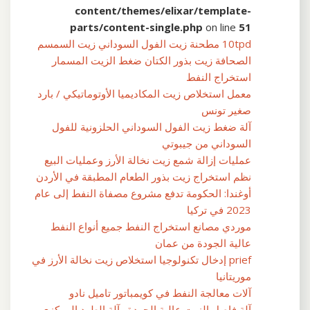
content/themes/elixar/template-
parts/content-single.php
on line
51
10tpd مطحنة زيت الفول السوداني زيت السمسم
الصحافة زيت بذور الكتان ضغط الزيت المسمار
استخراج النفط
معمل استخلاص زيت المكاديميا الأوتوماتيكي / بارد
صغير تونس
آلة ضغط زيت الفول السوداني الحلزونية للفول
السوداني من جيبوتي
عمليات إزالة شمع زيت نخالة الأرز وعمليات البيع
نظم استخراج زيت بذور الطعام المطبقة في الأردن
أوغندا: الحكومة تدفع مشروع مصفاة النفط إلى عام
2023 في تركيا
موردي مصانع استخراج النفط جميع أنواع النفط
عالية الجودة من عمان
prief إدخال تكنولوجيا استخلاص زيت نخالة الأرز في
موريتانيا
آلات معالجة النفط في كويمباتور تاميل نادو
آلة فاصل الزيت عالية الجودة وآلة الطرد المركزي