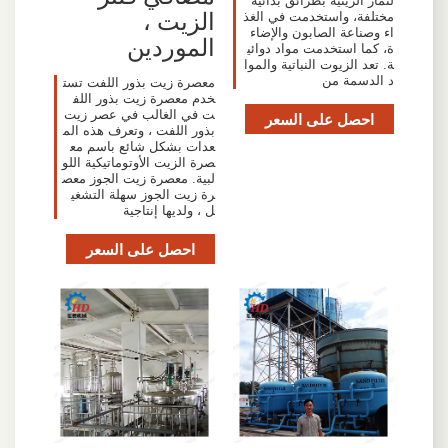
لثمار الزيتية بطرائق بدائية
الزيت ،
مختلفة، واستخدمت في الغذ
اء وصناعة الصابون والإضاء
الموردين
ة، كما استخدمت مواد دوائي
ة. تعد الزيوت النباتية والموا
د الدسمة من
معصرة زيت بذور اللفت تست
خدم معصرة زيت بذور اللف
ت في الغالب في عصر زيت
احصل على السعر
بذور اللفت ، وتعرف هذه الم
عدات بشكل شائع باسم مع
صرة الزيت الأوتوماتيكية اللو
لبية. معصرة زيت الجوز معص
رة زيت الجوز سهلة التشغي
ل ، ولديها إنتاجية
احصل على السعر