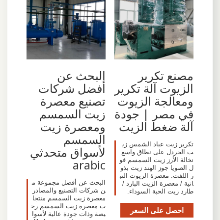
مصنع تكرير
البحث عن
الزيوت آلة تكرير
أفضل شركات
ومعالجة الزيوت
تصنيع معصرة
في مصر | جودة
زيت السمسم
آلة ضغط الزيت
ومعصرة زيت
السمسم
تكرير زيت عباد الشمس زي
لأسواق متحدثي
ت الخردل على نطاق واسع
نخالة الأرز زيت السمسم فو
arabic
ل الصويا جوز الهند زيت بذو
ر اللفت. معصرة الزيوت النب
البحث عن أفضل مجموعة م
اتية / معصرة الزيت البارد /
ن شركات التصنيع والمصادر
طارد زيت الحبة السوداء.
معصرة زيت السمسم منتجا
ت معصرة زيت السمسم رخ
احصل على السعر
يصة وذات جودة عالية لأسوا