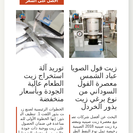
احصل على السعر
زيت فول الصويا
توريد آلة
عباد الشمس
استخراج زيت
معصرة الفول
الطعام عالية
السوداني من
الجودة وبأسعار
نوع برغي زيت
منخفضة
بذور الخردل
الخطوات الرئيسية لصنع زي
ت بذور اللفت 1. تنظيف الب
البحث عن أفضل شركات تص
ذور: إنها الخطوة الأولى للم
نيع معصرة زيت صينيه ومعص
ساعدة في ضمان الحصول
رة زيت صينيه 2018 الصينية
على زيت ووجبة ذات جودة
رخيصة ثمل نوع النفط الطر
عالية. يتم استخدام الشفط أ