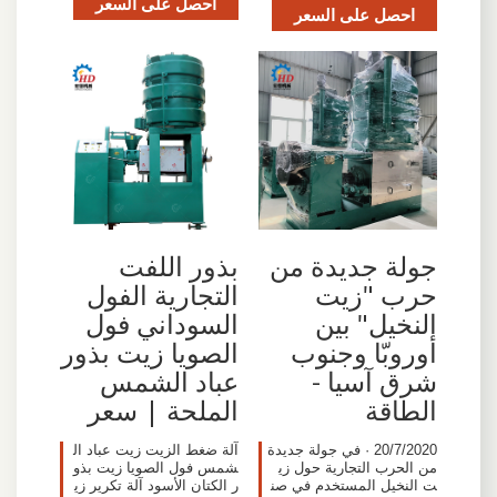
احصل على السعر
احصل على السعر
جولة جديدة من
بذور اللفت
حرب "زيت
التجارية الفول
النخيل" بين
السوداني فول
أوروبّا وجنوب
الصويا زيت بذور
شرق آسيا -
عباد الشمس
الطاقة
الملحة | سعر
20/7/2020 · في جولة جديدة
آلة ضغط الزيت زيت عباد ال
من الحرب التجارية حول زي
شمس فول الصويا زيت بذو
ت النخيل المستخدم في صن
ر الكتان الأسود آلة تكرير زي