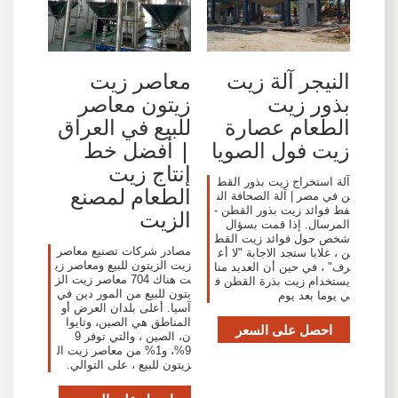
النيجر آلة زيت
معاصر زيت
بذور زيت
زيتون معاصر
الطعام عصارة
للبيع في العراق
زيت فول الصويا
| أفضل خط
إنتاج زيت
آلة استخراج زيت بذور القط
الطعام لمصنع
ن في مصر | آلة الصحافة الن
فط فوائد زيت بذور القطن -
الزيت
المرسال. إذا قمت بسؤال
شخص حول فوائد زيت القط
مصادر شركات تصنيع معاصر
ن ، غلابا ستجد الاجابة "لا أع
زيت الزيتون للبيع ومعاصر زي
رف" ، في حين أن العديد منا
ت هناك 704 معاصر زيت الز
يستخدام زيت بذرة القطن ف
يتون للبيع من المور دين في
ي يوما بعد يوم
آسيا. أعلى بلدان العرض أو
المناطق هي الصين، وتايوا
احصل على السعر
ن، الصين ، والتي توفر 9
9%، و1% من معاصر زيت ال
زيتون للبيع ، على التوالي.