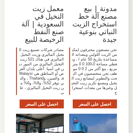
مدونة | بيع
معمل زيت
مصنع آلة خط
النخيل في
استخراج الزيت
السعودية | آلة
النباتي بنوعية
صنع النفط
جيدة
الرخيصة للبيع
نحن مصنعون محترفون لمكب
مصادر شركات تصنيع زيت ال
س الزيت اللولبي ومعداته ال
نخيل الماليزي وزيت النخيل
مساعدة بتاريخ 50 عام ا ، ون
الماليزي في هناك 521 زيت
غطي مساحة 100،0 0 0 متر
النخيل الماليزي من المور دي
مربع ، مع أكثر من 2 0 0 مو
ن في آسيا. أعلى بلدان العر
ظف.نحن متخصصون في الب
ض أو المناطق هي Malaysi
حث والتطوير لمصانع زيت ال
a، والصين، وThailand ، والت
نخيل ومصنع تكرير زيت النخي
ي توفر 52%، و8%، و6% م
ل وغيرها من معدات استخرا
ن زيت النخيل الماليزي ، عل
ج
ى
احصل على السعر
احصل على السعر