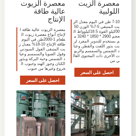
معصرة الزيت
معصرة الزيوت
اللولبية
عالية طاقة
الإنتاج
7-10 طن في اليوم معدل الز
يت المتبقي 5-7% الوزن 50
معصرة الزيوت عالية طاقة ا
00كيلو القوة 18.5كيلوواط ال
لإنتاج أنواع معصرة زيوت ال
حجم 2900 * 1850 * 3240 م
طعام 1-2000طن في اليوم
م يستخدم للتدوير المفرد لز
طاقة الإنتاج 10-18% معدل ز
يت بذور اللفت والقطن وعبا
يت المتبقى الفول السودني
د الشمس والسمسم والزيو
وفول الصويا والسمسم وعبا
ت الأخرى ذات المحتوى العال
د الشمس وحبة البركة وبذور
ي من
الكتان وجوز الهند وحبوب ال
خروع وغيرها من حبوب
احصل على السعر
احصل على السعر