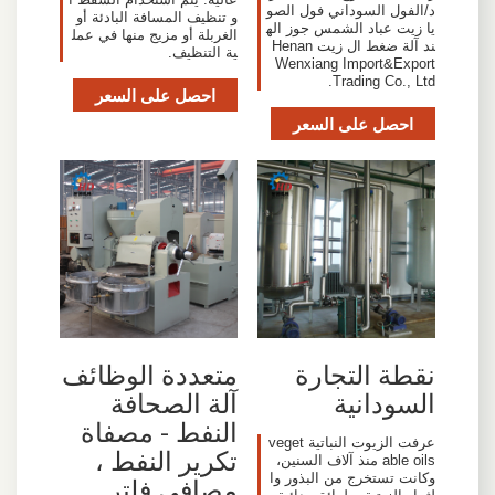
د/الفول السوداني فول الصو
و تنظيف المسافة البادئة أو
يا زيت عباد الشمس جوز اله
الغربلة أو مزيج منها في عمل
ند آلة ضغط ال زيت Henan
ية التنظيف.
Wenxiang Import&Export
Trading Co., Ltd.
احصل على السعر
احصل على السعر
نقطة التجارة
متعددة الوظائف
السودانية
آلة الصحافة
النفط - مصفاة
عرفت الزيوت النباتية veget
تكرير النفط ،
able oils منذ آلاف السنين،
وكانت تستخرج من البذور وا
مصافي فلتر