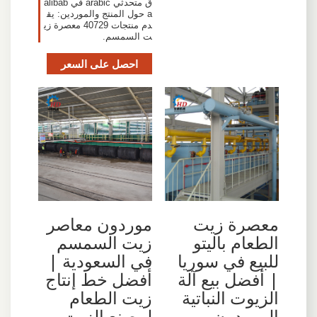
ق متحدثي arabic في alibab
a حول المنتج والموردين: يق
دم منتجات 40729 معصرة زي
ت السمسم.
احصل على السعر
معصرة زيت
موردون معاصر
الطعام باليتو
زيت السمسم
للبيع في سوريا
في السعودية |
| أفضل بيع آلة
أفضل خط إنتاج
الزيوت النباتية
زيت الطعام
الموردون
لمصنع الزيت