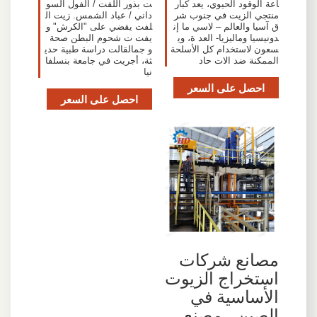
اعة الوقود الحيوي، يعد كبار
ت بذور اللفت / الفول السو
منتجي الزيت في جنوب شر
داني / عباد الشمس. زيت ال
ق آسيا والعالم – لاسي ما إن
لفت يقضي على "الكرش" و
دونيسيا وماليزيا- العد ة، وي
يفت ت شحوم البطن صحة
سعون لاستخدام كل الأسلحة
و جمالقالت دراسة طبية حدي
الممكنة ضد الات حاد
ثة، أجريت في جامعة بنسلفا
نيا
احصل على السعر
احصل على السعر
مصانع شركات
استخراج الزيوت
الأساسية في
الصين ، مصنع