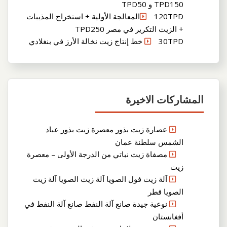
TPD150 و TPD50
120TPDالمعالجة الأولية + استخراج المذيبات
+ الزيت التكرير في مصر TPD250
30TPD خط إنتاج زيت نخالة الأرز في بنغلادي
المشاركات الاخيرة
عصارة زيت بذور معصرة زيت بذور عباد
الشمس سلطنة عمان
مصفاة زيت نباتي من الدرجة الأولى – معصرة
زيت
آلة زيت فول الصويا آلة زيت الصويا آلة زيت
الصويا قطر
نوعية جيدة صانع آلة النفط صانع آلة النفط في
أفغانستان