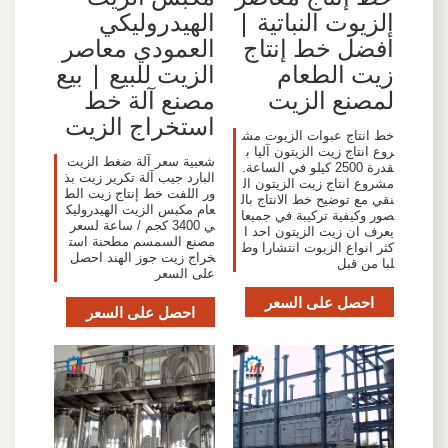
الزيوت النباتية |
الهيدروليكي
أفضل خط إنتاج
العمودي معاصر
زيت الطعام
الزيت للبيع | بيع
لمصنع الزيت
مصنع آلة خط
استخراج الزيت
خط انتاج عبوات الزيوت مش
روع انتاج زيت الزيتون آليا ب
شعبية سعر آلة ضغط الزيت
قدرة 2500 كيلو في الساعة.
البارد جيب آلة تكرير زيت بذ
مشروع انتاج زيت الزيتون ال
ور اللفت خط إنتاج زيت الط
نقي مع توضيح خط الانتاج بال
عام مكبس الزيت الهيدروليك
صور وكيفية تركيبة في جميعا
ي 3400 كجم / ساعة لسعر
يعرف ان زيت الزيتون احد ا
مصنع السمسم مطحنة است
كثر انواع الزيوت انتشارا وط
خراج زيت جوز الهند احصل
لبا من قبل
على السعر
احصل على السعر
احصل على السعر