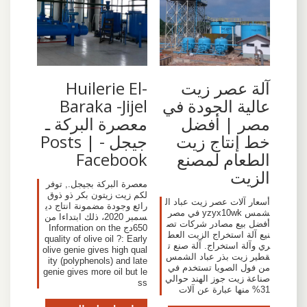
آلة عصر زيت
‫Huilerie El-
عالية الجودة في
Baraka -Jijel
مصر | أفضل
معصرة البركة ـ
خط إنتاج زيت
جيجل - Posts |
الطعام لمصنع
Facebook‬
الزيت
معصرة البركة بجيجل., توفر
لكم زيت زيتون بكر ذو ذوق
أسعار آلات عصر زيت عباد ال
رائع وجودة مضمونة انتاج دي
شمس yzyx10wk في مصر
سمبر 2020، ذلك ابتداءا من
أفضل بيع مصادر شركات تص
650دج Information on the
نيع آلة استخراج الزيت العط
quality of olive oil ?: Early
ري وآلة استخراج. آلة صنع ت
olive genie gives high qual
قطير زيت بذر عباد الشمس
ity (polyphenols) and late
من فول الصويا تستخدم في
genie gives more oil but le
صناعة زيت جوز الهند حوالي
ss
31% منها عبارة عن آلات