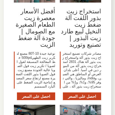
استخراج زيت
أفضل الأسعار
بذور اللفت آلة
معصرة زيت
ضغط زيت
الطعام الصغيرة
النخيل لبيع طارد
مع الصومال |
زيت البذور |
جودة آلة ضغط
تصنيع وتوريد
الزيت
مصادر شركات تصنيع استخر
نوعية جيدة 10-80T مصنع لت
اج زيت بذور آلة واستخراج ز
كرير زيت الطهي500tpd خ
يت بذور آلة هناك 2831 است
ط المعالجة المسبقة لفول ا
خراج زيت بذور آلة من المو
لصويا / تكرير زيت فول الص
ر دين في آسيا. أعلى بلدان
ويا عالية الجودة مصنع زيت
العرض أو المناطق هي الصي
فول الصويا بذور اللفت الصغ
ن، وIndia، وماليزيا ، والتي ت
يرة مصنع ارتفاع سعر المصن
وفر 95%، و1%، و1% من ا
ع إنتاجية الزيت الضغط على
ستخراج زيت بذور آلة ، على
البارد السمسم
احصل على السعر
احصل على السعر