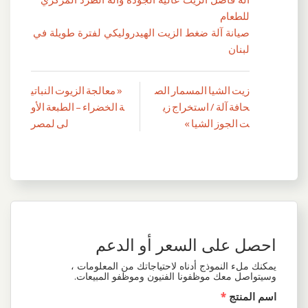
للطعام
صيانة آلة ضغط الزيت الهيدروليكي لفترة طويلة في
لبنان
زيت الشيا المسمار الص
« معالجة الزيوت النباتي
تصفّح
حافة آلة / استخراج زي
ة الخضراء – الطبعة الأو
المقالات
ت الجوز الشيا »
لى لمصر
احصل على السعر أو الدعم
يمكنك ملء النموذج أدناه لاحتياجاتك من المعلومات ،
وسيتواصل معك موظفونا الفنيون وموظفو المبيعات.
اسم المنتج
*