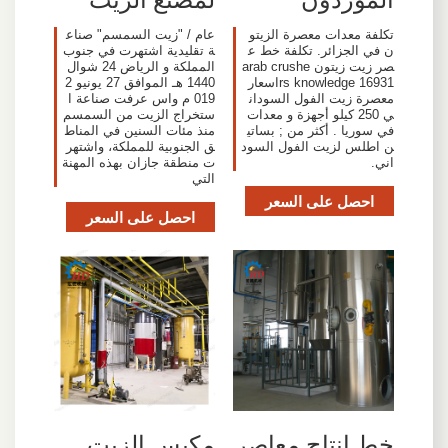
تكلفة معدات معصرة الزيتو
عام / "زيت السمسم" صناع
ن في الجزائر. تكلفة خط ع
ة تقليدية اشتهرت في جنوب
صر زيت زيتون arab crushe
المملكة و الرياض 24 شوال
rs knowledge 16931اسعار
1440 هـ الموافق 27 يونيو 2
معصرة زيت الفول السودان
019 م واس عرفت صناعة ا
ي 250 كيلو أجهزة و معدات
ستخراج الزيت من السمسم
في سوريا . أكثر من ; بساتي
منذ مئات السنين في المناط
ن اطلس لزيت الفول السود
ق الجنوبية للمملكة، واشتهر
اني.
ت منطقة جازان بهذه المهنة
التي
احصل على السعر
احصل على السعر
خط إنتاج معاصر
مكبس الزيت