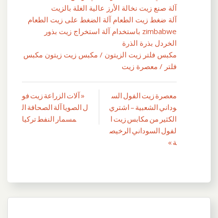
آلة صنع زيت نخالة الأرز عالية الغلة بالزيت
آلة ضغط زيت الطعام آلة الضغط على زيت الطعام
zimbabwe باستخدام آلة استخراج زيت بذور
الخردل بذرة الذرة
مكبس فلتر زيت الزيتون / مكبس زيت زيتون مكبس
فلتر / معصرة زيت
معصرة زيت الفول الس
« آلات الزراعة زيت فو
تصفّح
وداني الشعبية – اشتري
ل الصويا آلة الصحافة ال
المقالات
الكثير من مكابس زيت ا
مسمار النفط تركيا
لفول السوداني الرخيص
ة »