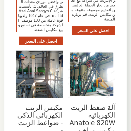
ر الإنترنت في شراكة مع الع
ي وأفضل موردي معدات ال
ديد من تجار الجملة العالميي
طرق في العالم. 1. تأسست
ن لتقديم مجموعة متنوعة م
شركة Asai Asai Sangyo C
ن مكابس الزيت. قم بزيارة
o.، Ltd. في عام 1947 ولديها
المنصة
قوة عاملة من 100 موظف. ا
لشركة متخصصة في تصنيع و
احصل على السعر
بيع مكابس الضغط.
احصل على السعر
آلة ضغط الزيت
مكبس الزيت
الكهربائية
الكهربائي الذكي
Anatole 820W
- ضواغط الزيت
مكبس ساخن
-