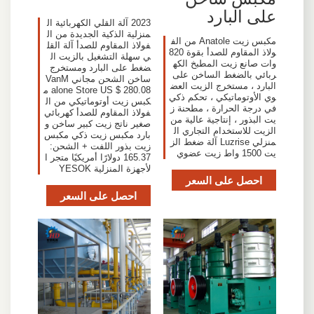
على البارد
2023 آلة القلي الكهربائية ال
منزلية الذكية الجديدة من ال
مكبس زيت Anatole من الف
فولاذ المقاوم للصدأ آلة القل
ولاذ المقاوم للصدأ بقوة 820
ي سهلة التشغيل بالزيت ال
وات صانع زيت المطبخ الكه
ضغط على البارد ومستخرج
ربائي بالضغط الساخن على
ساخن الشحن مجاني VanM
البارد ، مستخرج الزيت العض
alone Store US $ 280.08 م
وي الأوتوماتيكي ، تحكم ذكي
كبس زيت أوتوماتيكي من ال
في درجة الحرارة ، مطحنة ز
فولاذ المقاوم للصدأ كهربائي
يت البذور ، إنتاجية عالية من
صغير ناتج زيت كبير ساخن و
الزيت للاستخدام التجاري ال
بارد مكبس زيت ذكي مكبس
منزلي Luzrise آلة ضغط الز
زيت بذور اللفت + الشحن:
يت 1500 واط زيت عضوي
165.37 دولارًا أمريكيًا متجر ا
لأجهزة المنزلية YESOK
احصل على السعر
احصل على السعر