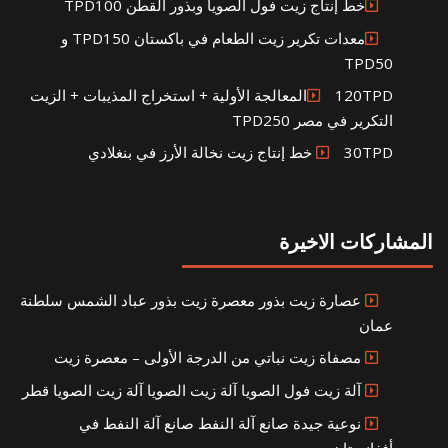
خط إنتاج زيت فول الصويا وبذور القطن TPD100
معدات تكرير زيت الطعام في باكستان TPD150 و
TPD50
120TPDالمعالجة الأولية + استخراج المذيبات + الزيت
التكرير في مصر TPD250
30TPD خط إنتاج زيت نخالة الأرز في بنغلادي
المشاركات الاخيرة
عصارة زيت بذور معصرة زيت بذور عباد الشمس سلطنة
عمان
مصفاة زيت نباتي من الدرجة الأولى – معصرة زيت
آلة زيت فول الصويا آلة زيت الصويا آلة زيت الصويا قطر
نوعية جيدة صانع آلة النفط صانع آلة النفط في