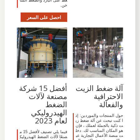
غط على البارد والضغط السا
خن.
احصل على السعر
آلة ضغط الزيت
أفضل 15 شركة
الاحترافية
مصنعة لآلات
والفعالة
الضغط
الهيدروليكي
حول المنتجات والموردين: إذ
لعام 2023
ا كنت تبحث عن آلة ضغط زي
ت ذكية بالجملة لعملك ، فإن
هو المكان المناسب لك. دخل
فيما يلي تصنيف لأفضل 15 م
ت منصة الأعمال التجارية عب
صنعًا لآلات الضغط الهيدروليك