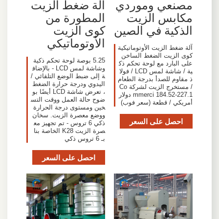
مصنعي وموردي
آلة ضغط الزيت
مكابس الزيت
المطورة من
الذكية في الصين
كوى الزيت
الأوتوماتيكي
آلة ضغط الزيت الأوتوماتيكية
كوى الزيت الضغط الساخن
5.25 بوصة لوحة تحكم ذكية
على البارد مع لوحة تحكم ذك
وشاشة لمس LCD - بالإضاف
ية / شاشة لمس LCD / فولا
ة إلى ضبط الوضع التلقائي /
ذ مقاوم للصدأ بدرجة الطعام
اليدوي ودرجة حرارة الضغط
/ مستخرج الزيت لشركة Co
، تعرض شاشة LCD أيضًا بو
mmerci 184.52-227.1 دولار
ضوح حالة العمل ووقت التس
أمريكي / قطعة (سعر فوب)
خين ومستوى درجة الحرارة
ووضع معصرة الزيت. سخان
احصل على السعر
ذكي 6 تروس - تم تجهيز مع
صرة الزيت K28 الخاصة بنا
بـ 6 تروس ذكي
احصل على السعر