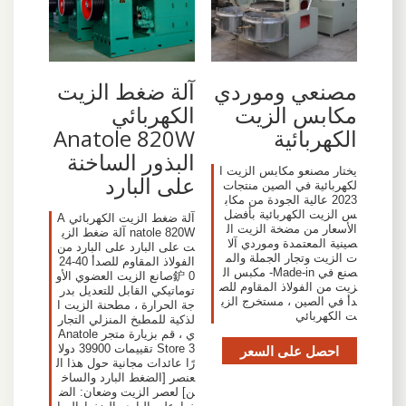
مصنعي وموردي
آلة ضغط الزيت
مكابس الزيت
الكهربائي
الكهربائية
Anatole 820W
البذور الساخنة
يختار مصنعو مكابس الزيت ا
على البارد
لكهربائية في الصين منتجات
2023 عالية الجودة من مكاب
س الزيت الكهربائية بأفضل
آلة ضغط الزيت الكهربائي A
الأسعار من مضخة الزيت ال
natole 820W آلة ضغط الزي
صينية المعتمدة وموردي آلا
ت على البارد على البارد من
ت الزيت وتجار الجملة والم
الفولاذ المقاوم للصدأ 40-24
صنع في Made-in- مكبس ال
0 鈩صانع الزيت العضوي الأو
زيت من الفولاذ المقاوم للص
توماتيكي القابل للتعديل بدر
دأ في الصين ، مستخرج الزي
جة الحرارة ، مطحنة الزيت ا
ت الكهربائي
لذكية للمطبخ المنزلي التجار
ي ، قم بزيارة متجر Anatole
احصل على السعر
Store 3 تقييمات 39900 دولا
رًا عائدات مجانية حول هذا ال
عنصر [الضغط البارد والساخ
ن] لعصر الزيت وضعان: الض