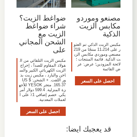
مصنعو وموردو
ضواغط الزيت؟
مكابس الزيت
شراء ضواغط
الذكية
الزيت مع
الشحن المجاني
مكبس الزيت الذكي تم العثو
على
ر على 11،214 منتجًا من 219
مصنعي وموردي مكابس الزي
ت الذكية. قائمة المنتجات ؛
مكبس الزيت التلقائي من ال
لائحة المزودين؛ عرض: عر
فولاذ المقاوم للصدأ ، إخراج
ض القائمة
الزيت الكهربائي الكبير والس
اخن والبارد ، مكبس زيت بذ
احصل على السعر
ور اللفت. + الشحن: US $
165.37. متجر YESOK للأجه
زة المنزلية. 599.4 دولار أمر
يكي. خصم إضافي 1٪ على ا
لعملات المعدنية.
احصل على السعر
قد يعجبك ايضا: