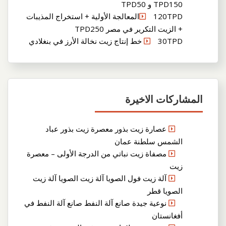
TPD150 و TPD50
120TPDالمعالجة الأولية + استخراج المذيبات
+ الزيت التكرير في مصر TPD250
30TPD خط إنتاج زيت نخالة الأرز في بنغلادي
المشاركات الاخيرة
عصارة زيت بذور معصرة زيت بذور عباد
الشمس سلطنة عمان
مصفاة زيت نباتي من الدرجة الأولى – معصرة
زيت
آلة زيت فول الصويا آلة زيت الصويا آلة زيت
الصويا قطر
نوعية جيدة صانع آلة النفط صانع آلة النفط في
أفغانستان