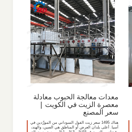
معدات معالجة الحبوب معادلة
معصرة الزيت في الكويت |
سعر المصنع
هناك 1495 سعر زيت الفول السوداني من المورِّدين في
آسيا. أعلى بلدان العرض أو المناطق هي الصين، والهند،
وفيتنام ، والتي توفر 93%، و3%، و1% من سعر زيت الف