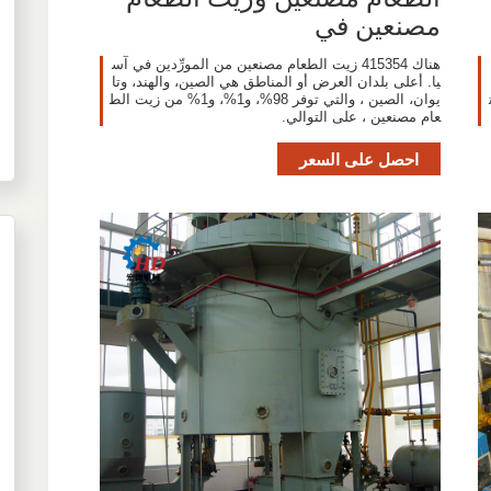
مصنعين في
هناك 415354 زيت الطعام مصنعين من المورِّدين في آس
يا. أعلى بلدان العرض أو المناطق هي الصين، والهند، وتا
ت
يوان، الصين ، والتي توفر 98%، و1%، و1% من زيت الط
عام مصنعين ، على التوالي.
احصل على السعر