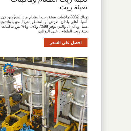
تعبئة زيت
هناك 8082 ماكينات تعبئة زيت الطعام من المورِّدين في
آسيا. أعلى بلدان العرض أو المناطق هي الصين، واندوني
سيا، وIndia ، والتي توفر 98%، و1%، و1% من ماكينات 
عبئة زيت الطعام ، على التوالي.
احصل على السعر