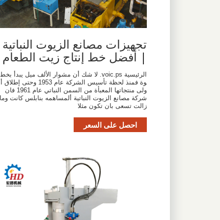
تجهيزات مصانع الزيوت النباتية
| أفضل خط إنتاج زيت الطعام
الرئيسية voic.ps. لا شك أن مشوار الألف ميل يبدأ بخط
وة فمنذ لحظة تأسيس الشركة عام 1953 وحتى إطلاق أ
ولى منتجاتها المعبأة من السمن النباتي عام 1961 فان
شركة مصانع الزيوت النباتية ألمساهمه بنابلس كانت وما
زالت تسعى بان تكون مثلا
احصل على السعر