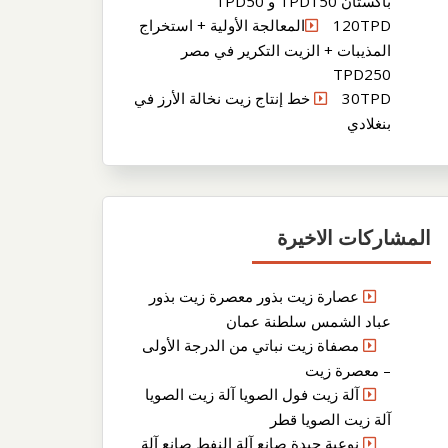
باكستان TPD150 و TPD50
120TPDالمعالجة الأولية + استخراج
المذيبات + الزيت التكرير في مصر
TPD250
30TPD خط إنتاج زيت نخالة الأرز في
بنغلادي
المشاركات الاخيرة
عصارة زيت بذور معصرة زيت بذور
عباد الشمس سلطنة عمان
مصفاة زيت نباتي من الدرجة الأولى
– معصرة زيت
آلة زيت فول الصويا آلة زيت الصويا
آلة زيت الصويا قطر
نوعية جيدة صانع آلة النفط صانع آلة