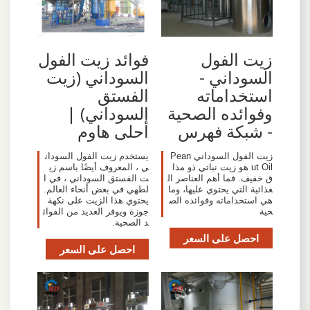
زيت الفول
فوائد زيت الفول
السوداني -
السوداني (زيت
استخداماته
الفستق
وفوائده الصحية
السوداني) |
- شبكة فهرس
أحلى هاوم
زيت الفول السوداني Pean
يستخدم زيت الفول السودان
ut Oil هو زيت نباتي ذو مذا
ي ، المعروف أيضًا باسم زي
ق خفيف. فما أهم العناصر ال
ت الفستق السوداني ، في ا
غذائية التي يحتوي عليها، وما
لطهي في بعض أنحاء العالم.
هي استخداماته وفوائده الص
يحتوي هذا الزيت على نكهة
حية
جوزة ويوفر العديد من الفوائ
د الصحية.
احصل على السعر
احصل على السعر