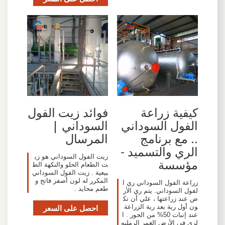
كيفية زراعة
فوائد زيت الفول
الفول السوداني
السوداني |
.. مع برنامج
المرسال
الري والتسميد -
زيت الفول السوداني هو زي
مؤسسة
ت الطعام الحلو والنكهة الط
بيعية . زيت الفول السوداني
المكرر له لون أصفر فاتح و
زراعة الفول السوداني ري ا
طعم محايد .
لفول السوداني. يتم ري الأر
ض عند زراعتها ، علي أن تك
ون أول رية بعد رية الزراعة
احصل على السعر
عند إنبات 50% من الجور . ا
لري في الأرض الغمر الرمليه