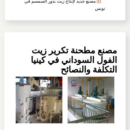
مصنع جديد لإنتاج زيت بذور السمسم في
تونس
مصنع مطحنة تكرير زيت
الفول السوداني في كينيا
التكلفة والنصائح