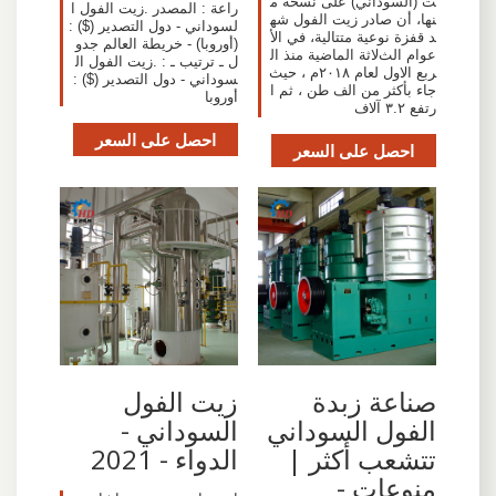
ت (السوداني) على نسخة م
راعة : المصدر .زيت الفول ا
نها، أن صادر زيت الفول شه
لسوداني - دول التصدير ($) :
د قفزة نوعية متتالية، في الأ
(أوروبا) - خريطة العالم جدو
عوام الثﻻثة الماضية منذ ال
ل ـ ترتيب ـ : .زيت الفول ال
ربع الاول لعام ٢٠١٨م ، حيث
سوداني - دول التصدير ($) :
جاء بأكثر من الف طن ، ثم ا
أوروبا
رتفع ٣.٢ آﻻف
احصل على السعر
احصل على السعر
صناعة زبدة
زيت الفول
الفول السوداني
السوداني -
تتشعب أكثر |
الدواء - 2021
منوعات -