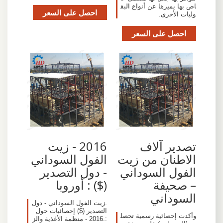
اص بها يميزها عن أنواع البق
احصل على السعر
وليات الأخرى.
احصل على السعر
تصدير آلاف
2016 - زيت
الاطنان من زيت
الفول السوداني
الفول السوداني
- دول التصدير
– صحيفة
($) : أوروبا
السوداني
.زيت الفول السوداني - دول
التصدير ($) إحصائيات حول
وأكدت إحصائية رسمية تحصل
:.2016 - منظمة الأغذية والز