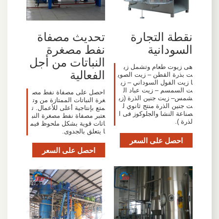
تحديث مصفاة
نقطة التجارة
نفط مصغرة
السودانية
النباتات من أجل
هى زيوت طعام وتشمل زي
الفعالية
ت بذرة القطن – زيت الصوي
ا زيت الفول السوداني – زي
ت السمسم – زيت عباد ال
احصل على مصفاة نفط مص
شمس– زيت جنين الذرة (زي
غرة النباتات الممتازة من وت
ت جنين الذرة منتج ثانوي ل
متع بإنتاجية أعلى للأعمال. ت
صناعة النشا والجلوكوز فى ا
عتبر مصفاة نفط مصغرة النب
لذرة ).
اتات قوية بشكل ملحوظ فيم
ا يتعلق بالجدوى.
احصل على السعر
احصل على السعر