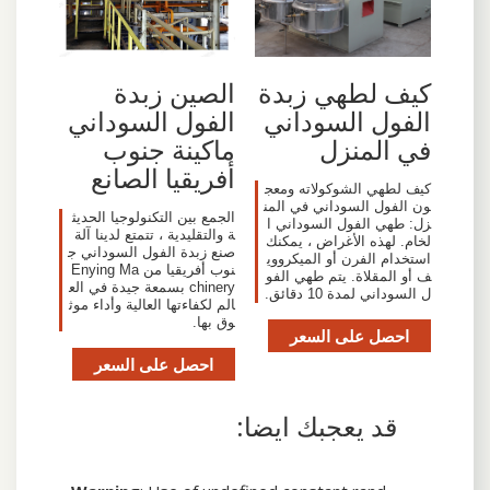
كيف لطهي زبدة
الصين زبدة
الفول السوداني
الفول السوداني
في المنزل
ماكينة جنوب
أفريقيا الصانع
كيف لطهي الشوكولاته ومعج
ون الفول السوداني في المن
الجمع بين التكنولوجيا الحديث
زل: طهي الفول السوداني ا
ة والتقليدية ، تتمتع لدينا آلة
لخام. لهذه الأغراض ، يمكنك
صنع زبدة الفول السوداني ج
استخدام الفرن أو الميكرووي
نوب أفريقيا من Enying Ma
ف أو المقلاة. يتم طهي الفو
chinery بسمعة جيدة في الع
ل السوداني لمدة 10 دقائق.
الم لكفاءتها العالية وأداء موث
وق بها.
احصل على السعر
احصل على السعر
قد يعجبك ايضا: