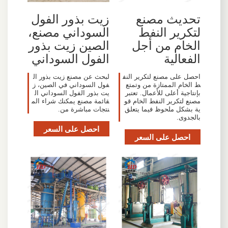
تحديث مصنع
زيت بذور الفول
لتكرير النفط
السوداني مصنع،
الخام من أجل
الصين زيت بذور
الفعالية
الفول السوداني
احصل على مصنع لتكرير النف
لبحث عن مصنع زيت بذور ال
ط الخام الممتازة من وتمتع
فول السوداني في الصين، ز
بإنتاجية أعلى للأعمال. تعتبر
يت بذور الفول السوداني ال
مصنع لتكرير النفط الخام قو
قائمة مصنع يمكنك شراء الم
ية بشكل ملحوظ فيما يتعلق
نتجات مباشرة من.
بالجدوى.
احصل على السعر
احصل على السعر