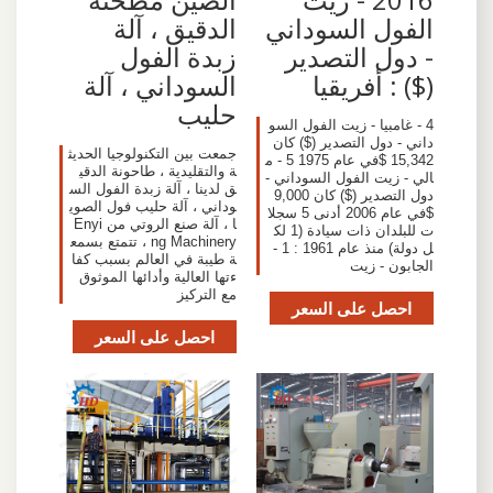
الفول السوداني
الدقيق ، آلة
- دول التصدير
زبدة الفول
($) : أفريقيا
السوداني ، آلة
حليب
4 - غامبيا - زيت الفول السو
داني - دول التصدير ($) كان
جمعت بين التكنولوجيا الحديث
15,342 $في عام 1975 5 - م
ة والتقليدية ، طاحونة الدقي
الي - زيت الفول السوداني -
ق لدينا ، آلة زبدة الفول الس
دول التصدير ($) كان 9,000
وداني ، آلة حليب فول الصوي
$في عام 2006 أدنى 5 سجلا
ا ، آلة صنع الروتي من Enyi
ت للبلدان ذات سيادة (1 لك
ng Machinery ، تتمتع بسمع
ل دولة) منذ عام 1961 : 1 -
ة طيبة في العالم بسبب كفا
الجابون - زيت
ءتها العالية وأدائها الموثوق
مع التركيز
احصل على السعر
احصل على السعر