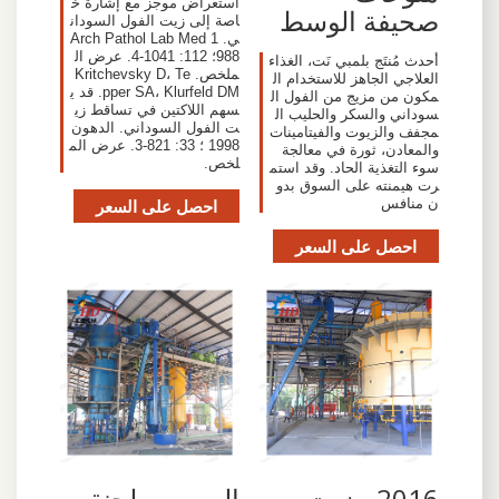
استعراض موجز مع إشارة خ
صحيفة الوسط
اصة إلى زيت الفول السودان
ي. Arch Pathol Lab Med 1
988؛ 112: 1041-4. عرض ال
أحدث مُنتَج بلمبي نَت، الغذاء
ملخص. Kritchevsky D، Te
العلاجي الجاهز للاستخدام ال
pper SA، Klurfeld DM. قد ي
مكون من مزيج من الفول ال
سهم اللاكتين في تساقط زي
سوداني والسكر والحليب ال
ت الفول السوداني. الدهون
مجفف والزيوت والفيتامينات
1998 ؛ 33: 821-3. عرض الم
والمعادن، ثورة في معالجة
لخص.
سوء التغذية الحاد. وقد استم
رت هيمنته على السوق بدو
ن منافس
احصل على السعر
احصل على السعر
2016 - زيت
الصين مطحنة