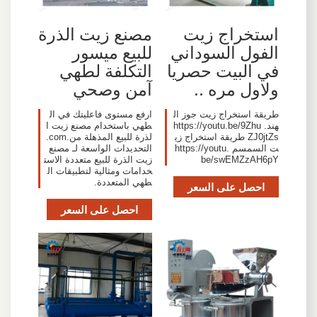
استخراج زيت
مصنع زيت الذرة
الفول السوداني
للبيع ميسور
في البيت حصريا
التكلفة لطهي
ولاول مره ..
آمن وصحي
طريقة استخراج زيت جوز ال
ارفع مستوى فاعليتك في ال
هند. https://youtu.be/9Zhu
طهي باستخدام مصنع زيت ا
ZJ0jtZs طريقة استخراج زي
لذرة للبيع المذهلة من.com.
ت السمسم https://youtu.
التحديدات الواسعة لـ مصنع
be/swEMZzAH6pY
زيت الذرة للبيع متعددة الاست
خدامات ومثالية لتطبيقات ال
طهي المتعددة.
احصل على السعر
احصل على السعر