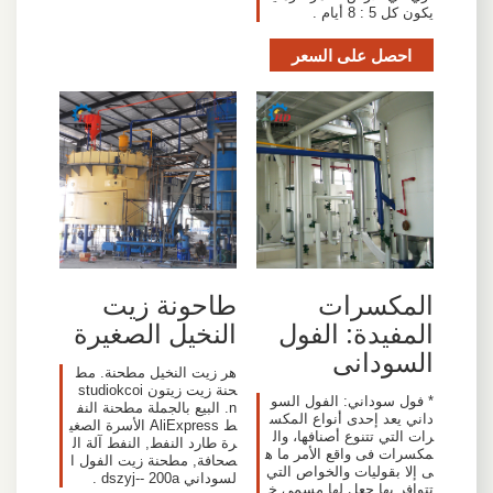
يكون كل 5 : 8 أيام .
احصل على السعر
المكسرات
طاحونة زيت
المفيدة: الفول
النخيل الصغيرة
السودانى
هر زيت النخيل مطحنة. مط
حنة زيت زيتون studiokcoi
* فول سوداني: الفول السو
n. البيع بالجملة مطحنة النف
داني يعد إحدى أنواع المكس
ط AliExpress الأسرة الصغي
رات التي تتنوع أصنافها، وال
رة طارد النفط, النفط آلة ال
مكسرات فى واقع الأمر ما ه
صحافة, مطحنة زيت الفول ا
ى إلا بقوليات والخواص التي
لسوداني dszyj-- 200a .
تتوافر بها جعل لها مسمى خ