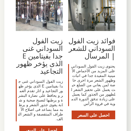
فوائد زيت الفول
زيت الفول
السوداني للشعر
السوداني غنى
| المرسال
جدا بفيتامين E
الذى يؤخر ظهور
يحتوى زيت الفول السوداني
التجاعيد
على المزيد من الأحماض الأ
مينية المفيدة جدا في انبات
وظهور الشعر مرة اخرى خا
زيت الفول السوداني غنى ج
صة لمن يعاني من الصلع حي
دا بفيتامين E الذى يؤخر ظه
ث يعمل على تحفيز الشعر ل
ور التجاعيد و اثار تقدم العم
لظهور من الجذور كما يعمل
ر و يحافظ على نضارة البشر
على زيادة تدفق الدورة الدم
ة و يرطبها لتصبح صحية و ش
وية في فروة الرأس
ابة.يقوى جذور الشعر و يرط
به مما يساعد فى اصلاح الأ
احصل على السعر
طراف المتقصفة و الشعر الت
الف.
احصل على السعر