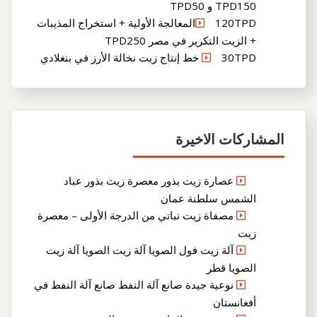
TPD150 و TPD50
120TPDالمعالجة الأولية + استخراج المذيبات
+ الزيت التكرير في مصر TPD250
30TPD خط إنتاج زيت نخالة الأرز في بنغلادي
المشاركات الاخيرة
عصارة زيت بذور معصرة زيت بذور عباد
الشمس سلطنة عمان
مصفاة زيت نباتي من الدرجة الأولى – معصرة
زيت
آلة زيت فول الصويا آلة زيت الصويا آلة زيت
الصويا قطر
نوعية جيدة صانع آلة النفط صانع آلة النفط في
أفغانستان