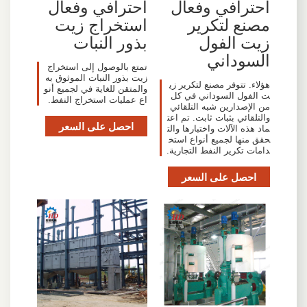
احترافي وفعال
احترافي وفعال
مصنع لتكرير
استخراج زيت
زيت الفول
بذور النبات
السوداني
تمتع بالوصول إلى استخراج
زيت بذور النبات الموثوق به
هؤلاء. تتوفر مصنع لتكرير زي
والمتقن للغاية في لجميع أنو
ت الفول السوداني في كل
اع عمليات استخراج النفط.
من الإصدارين شبه التلقائي
والتلقائي بثبات ثابت. تم اعت
احصل على السعر
ماد هذه الآلات واختبارها والت
حقق منها لجميع أنواع استخ
دامات تكرير النفط التجارية.
احصل على السعر