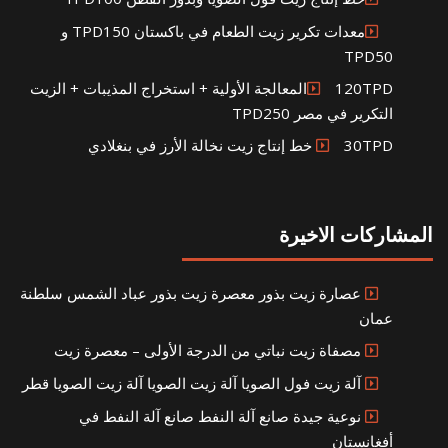
معدات تكرير زيت الطعام في باكستان TPD150 و
TPD50
120TPDالمعالجة الأولية + استخراج المذيبات + الزيت
التكرير في مصر TPD250
30TPD خط إنتاج زيت نخالة الأرز في بنغلادي
المشاركات الاخيرة
عصارة زيت بذور معصرة زيت بذور عباد الشمس سلطنة
عمان
مصفاة زيت نباتي من الدرجة الأولى – معصرة زيت
آلة زيت فول الصويا آلة زيت الصويا آلة زيت الصويا قطر
نوعية جيدة صانع آلة النفط صانع آلة النفط في
أفغانستان