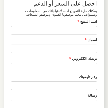
احصل على السعر أو الدعم
يمكنك ملء النموذج أدناه لاحتياجاتك من المعلومات ،
وسيتواصل معك موظفونا الفنيون وموظفو المبيعات.
اسم المنتج
*
اسمك
*
بريدك الالكتروني
*
رقم تليفونك
رسالة