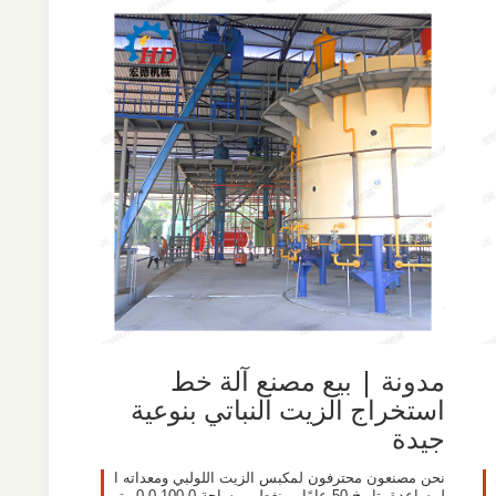
مدونة | بيع مصنع آلة خط
استخراج الزيت النباتي بنوعية
جيدة
نحن مصنعون محترفون لمكبس الزيت اللولبي ومعداته ا
لمساعدة بتاريخ 50 عامًا ، ونغطي مساحة 100،0 0 0 متر