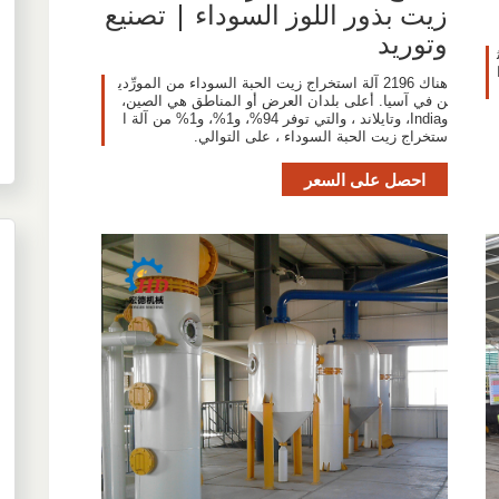
زيت بذور اللوز السوداء | تصنيع
وتوريد
هناك 2196 آلة استخراج زيت الحبة السوداء من المورِّدي
ن في آسيا. أعلى بلدان العرض أو المناطق هي الصين،
وIndia، وتايلاند ، والتي توفر 94%، و1%، و1% من آلة ا
ستخراج زيت الحبة السوداء ، على التوالي.
احصل على السعر