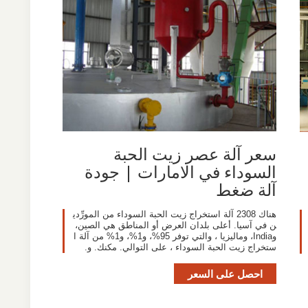
سعر آلة عصر زيت الحبة
السوداء في الامارات | جودة
آلة ضغط
هناك 2308 آلة استخراج زيت الحبة السوداء من المورِّدي
ن في آسيا. أعلى بلدان العرض أو المناطق هي الصين،
وIndia، وماليزيا ، والتي توفر 95%، و1%، و1% من آلة ا
ستخراج زيت الحبة السوداء ، على التوالي. مكنك. و.
احصل على السعر