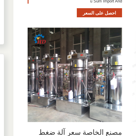
u Surri Import And
احصل على السعر
مصنع الخاصة سعر آلة ضغط