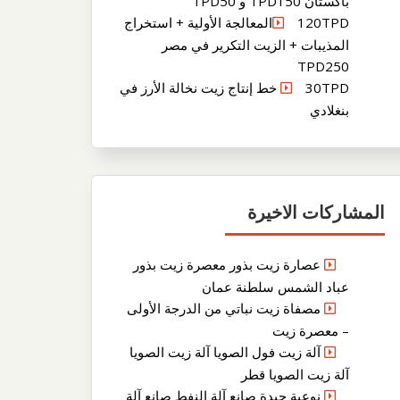
باكستان TPD150 و TPD50
120TPDالمعالجة الأولية + استخراج
المذيبات + الزيت التكرير في مصر
TPD250
30TPD خط إنتاج زيت نخالة الأرز في
بنغلادي
المشاركات الاخيرة
عصارة زيت بذور معصرة زيت بذور
عباد الشمس سلطنة عمان
مصفاة زيت نباتي من الدرجة الأولى
– معصرة زيت
آلة زيت فول الصويا آلة زيت الصويا
آلة زيت الصويا قطر
نوعية جيدة صانع آلة النفط صانع آلة