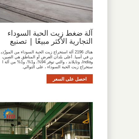
آلة ضغط زيت الحبة السوداء
التجارية الأكثر مبيعًا | تصنيع
هناك 2196 آلة استخراج زيت الحبة السوداء من المورِّدي
ن في آسيا. أعلى بلدان العرض أو المناطق هي الصين،
وIndia، وتايلاند ، والتي توفر 94%، و1%، و1% من آلة ا
ستخراج زيت الحبة السوداء ، على التوالي.
احصل على السعر