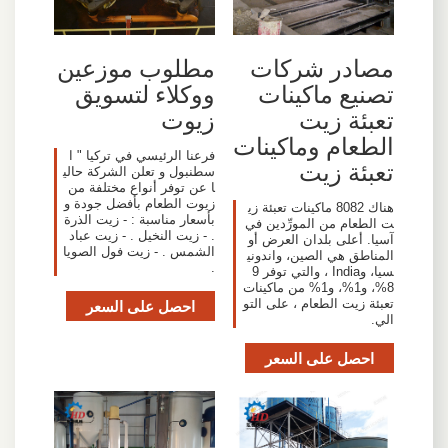
مصادر شركات
مطلوب موزعين
تصنيع ماكينات
ووكلاء لتسويق
تعبئة زيت
زيوت
الطعام وماكينات
فرعنا الرئيسي في تركيا " ا
تعبئة زيت
سطنبول و تعلن الشركة حالي
ا عن توفر أنواع مختلفة من
زيوت الطعام بأفضل جودة و
هناك 8082 ماكينات تعبئة زي
بأسعار مناسبة : - زيت الذرة
ت الطعام من المورِّدين في
. - زيت النخيل . - زيت عباد
آسيا. أعلى بلدان العرض أو
الشمس . - زيت فول الصويا
المناطق هي الصين، واندوني
.
سيا، وIndia ، والتي توفر 9
8%، و1%، و1% من ماكينات
تعبئة زيت الطعام ، على التو
احصل على السعر
الي.
احصل على السعر