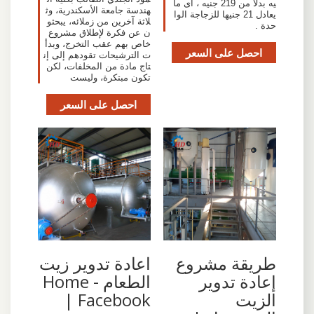
يه بدلاً من 219 جنيه ، أى ما
هندسة جامعة الأسكندرية، وث
يعادل 21 جنيها للزجاجة الوا
لاثة آخرين من زملائه، يبحثو
حدة .
ن عن فكرة لإطلاق مشروع
خاص بهم عقب التخرج، وبدأ
احصل على السعر
ت الترشيحات تقودهم إلى إن
تاج مادة من المخلفات، لكن
تكون مبتكرة، وليست
احصل على السعر
طريقة مشروع
‫اعادة تدوير زيت
إعادة تدوير
الطعام - Home
الزيت
| Facebook‬