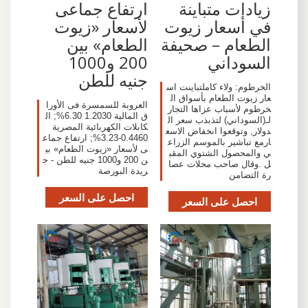
زيادات متباينة
ارتفاع جماعى
في أسعار زيوت
لأسعار «زيوت
الطعام – صحيفة
الطعام» بين
السوداني
200 و1000
جنيه للطن
الخرطوم: ولاء كاملتباينت اس
عار زيوت الطعام بأسواق ال
العروبة للسمسرة فى الأورا
خرطوم لأسباب عزاها التجار
ق المالية 1.2030 6.30%; ال
لـ(السوداني) لتذبذب سعر ال
كابلات الكهربائية المصرية
دولار, وتوقعوا انخفاض الاسع
0.4460-3.23%; ارتفاع جماع
ارمع تباشير بالموسم الزراع
ى لأسعار «زيوت الطعام» بي
ي والمحصول الشتوي المقب
ن 200 و1000 جنيه للطن - ج
ل .وقال صاحب محلات عصا
ريدة البورصة
رة التضامن
احصل على السعر
احصل على السعر