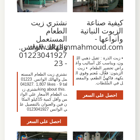
كيفية صناعة
‫نشتري زيت
الزيوت النباتية
الطعام
وأنواعها -
المستعمل
www.akrammahmoud.com
والهالك الواتس.
01223041927
• زيت الذرة : ثقيل ذهبي الل
- 23
ون، ويناسب كل أساليب وأغ
راض تحضير الطعام. • زيت
الزيتون: فعَّال، مُعتم وقوي ال
‎نشتري زيت الطعام المستع
نكهة، فاكهيُّ الطعم، والمفض
مل والهالك الواتس. 01223
ل في السَّلطات.
041927‎. 1,807 likes · 9 tal
king about this. ‎تشتري زي
احصل على السعر
ت الطعام الأسعار علي الوات
س وأقل كمية 15كيلو المكا
ن فين والعنوان بالتفصيل عل
ي الواتس 0123041927‎
احصل على السعر