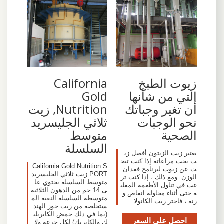
زيوت الطبخ
California
التي من شأنها
Gold
أن تغير وجباتك
Nutrition, زيت
نحو الوجبات
ثلاثي الجليسريد
الصحية
متوسط
السلسلة
يعتبر زيت الزيتون أفضل زي
ت يجب مراعاته إذا كنت تبح
California Gold Nutrition S
ث عن زيوت لبرنامج فقدان
PORT زيت ثلاثي الجليسريد
الوزن. ومع ذلك ، إذا كنت تر
متوسط السلسلة يحتوي عل
غب في تناول الأطعمة المقلي
ى 14 جم من الدهون الثلاثية
ة حتى أثناء محاولة انقاص و
متوسطة السلسلة النقية الم
زنه ، فاختر زيت الكانولا.
ستخلصة من زيت جوز الهند
(بما في ذلك حمض الكابريلي
احصل على السعر
ك والكابريك) لكل جرعة ولا