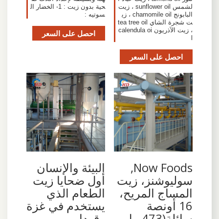
لشمس sunflower oil ، زيت
حية بدون زيت : 1- الخضار ال
البابونج chamomile oil ، زي
سوتيه :
ت شجرة الشاي tea tree oil
، زيت الآذريون calendula oi
احصل على السعر
l
احصل على السعر
Now Foods,
البيئة والإنسان
سوليوشنز، زيت
أول ضحايا زيت
المساج المريح،
الطعام الذي
16 أونصة
يستخدم في غزة
سائلة(473 مل
وقودا