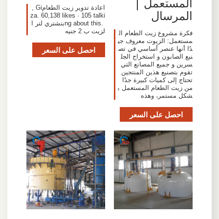
المستعمل |
‎اعادة تدوير زيت الطعام‎, Gi
المرسال
za. 60,138 likes · 105 talki
ng about this. ‎بنشتري لتر ا
لزيت ب 2 جنيه‎
فكرة مشروع زيت الطعام ال
مستعمل: الزيوت معروف جي
دًا أنها عنصر أساسي في تص
احصل على السعر
نيع الصابون و استخراج الجل
سرين و جميع المصانع التي
تقوم بتصنيع هذين المنتجين
تحتاج إلى كميات كبيرة جدًا
من زيت الطعام المستعمل ب
شكل مستمر، وهذه
احصل على السعر