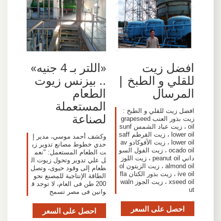
افضل زيت
«اللتر بـ 4 جنيه»
للقلي و الطبخ |
.. بيزنس زيوت
المرسال
الطعام
المستعملة
افضل زيت للقلي و الطبخ :
لصناعة
زيت بذور العنب grapeseed
oil ، زيت عباد الشمس sunf
lower oil ، زيت القرطم saff
وكشف أحمد موسي، مدير إ
lower oil ، زيت الأفوكادو av
حدي خطوط مصانع تدوير زي
ocado oil ، زيت الفول السو
ت الطعام المستعمل: "نعم
داني peanut oil ، زيت اللوز
ل علي تدوير وتحول زيوت ال
almond oil ، زيت الزيتون ol
طعام إلى وقود حيوى، وتصل
ive oil ، زيت بذور الكتان fla
الطاقة الإنتاجية للمصنع نحو
xseed oil ، زيت الجوز waln
200 طن فى العام، لا توجد ق
ut
وانين فى مصر تسمح
احصل على السعر
احصل على السعر