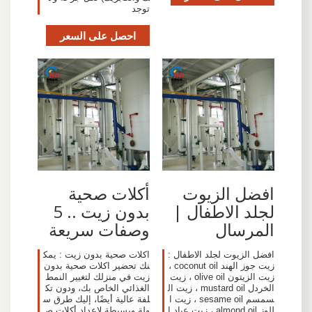
توجد
احصل على السعر
افضل الزيوت
أكلات صحية
لجلد الاطفال |
بدون زيت .. 5
المرسال
وصفات سريعة
افضل الزيوت لجلد الاطفال :
اكلات صحية بدون زيت : يمك
زيت جوز الهند coconut oil ،
نك تحضير اكلات صحية بدون
زيت الزيتون olive oil ، زيت
زيت في منزلك لتغيير النمط
الخردل mustard oil ، زيت ال
الغذائي الخاص بك، ودون تك
سمسم sesame oil ، زيت ا
لفة عالية أيضًا، إليك طرق س
للوز almond oil ، زيت عباد ا
هلة وبسيطة لإعداد أكلات ص