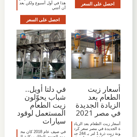
احصل على السعر
هذا في أول أسبوع ولكن بعد
أن أتتني
احصل على السعر
أسعار زيت
في دلتا أويل..
الطعام بعد
شباب يحوّلون
الزيادة الجديدة
زيت الطعام
في مصر 2021
المستعمل لوقود
سيارات
أسعار زيت الطعام بعد الزياد
ة الجديدة في مصر سعر كرت
في صيف عام 2018 كان مح
ونة زيت ذرة 1 لتر بـ 244 جن
مود الجندي الطالب بكلية ال