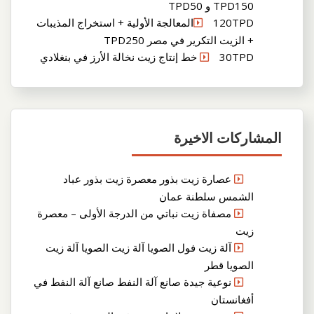
TPD150 و TPD50
120TPDالمعالجة الأولية + استخراج المذيبات
+ الزيت التكرير في مصر TPD250
30TPD خط إنتاج زيت نخالة الأرز في بنغلادي
المشاركات الاخيرة
عصارة زيت بذور معصرة زيت بذور عباد
الشمس سلطنة عمان
مصفاة زيت نباتي من الدرجة الأولى – معصرة
زيت
آلة زيت فول الصويا آلة زيت الصويا آلة زيت
الصويا قطر
نوعية جيدة صانع آلة النفط صانع آلة النفط في
أفغانستان