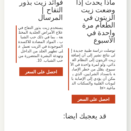
ماذا يحدث إذا
فوائد زيت بذور
وضعت زيت
التفاح |
الزيتون في
المرسال
الطعام مرة
يستخدم زيت بذور التفاح في
واحدة في
علاج الأمراض الجلدية المختل
فة ، بما في ذلك حب الشبا
الأسبوع
ب ، المواد المضادة للاكسدة
الموجودة في الزيت تعمل ع
توصلت دراسة طبية جديدة إ
لى تطهير الجلد من الداخل
لى نتائج تشير إلى أن إضافة
وتهدئة البشرة المتضررة من
زيت الزيتون إلى النظام الغ
حب الشباب. 10.
ذائي، ولو لمرة واحدة في الأ
سبوع، يقلل من خطر الإصاب
احصل على السعر
ة بانسداد الشرايين، الذي ي
مكن أن يؤدي إلى الإصابة با
لنوبات القلبية والسكتات الد
ماغية.<br
احصل على السعر
قد يعجبك ايضا: