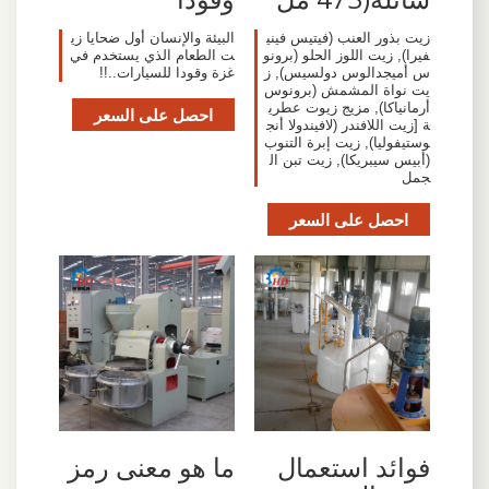
زيت بذور العنب (فيتيس فيني
البيئة والإنسان أول ضحايا زي
فيرا), زيت اللوز الحلو (برونو
ت الطعام الذي يستخدم في
س أميجدالوس دولسيس), ز
غزة وقودا للسيارات..!!
يت نواة المشمش (برونوس
أرمانياكا), مزيج زيوت عطري
احصل على السعر
ة [زيت اللافندر (لافيندولا أنج
وستيفوليا), زيت إبرة التنوب
(أبيس سيبريكا), زيت تبن ال
جمل
احصل على السعر
فوائد استعمال
ما هو معنى رمز