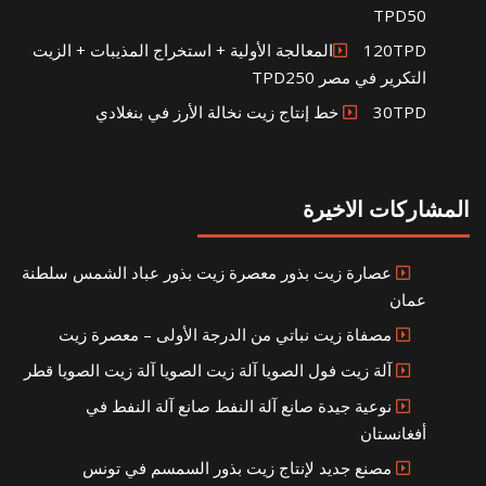
TPD50
120TPDالمعالجة الأولية + استخراج المذيبات + الزيت
التكرير في مصر TPD250
30TPD خط إنتاج زيت نخالة الأرز في بنغلادي
المشاركات الاخيرة
عصارة زيت بذور معصرة زيت بذور عباد الشمس سلطنة
عمان
مصفاة زيت نباتي من الدرجة الأولى – معصرة زيت
آلة زيت فول الصويا آلة زيت الصويا آلة زيت الصويا قطر
نوعية جيدة صانع آلة النفط صانع آلة النفط في
أفغانستان
مصنع جديد لإنتاج زيت بذور السمسم في تونس