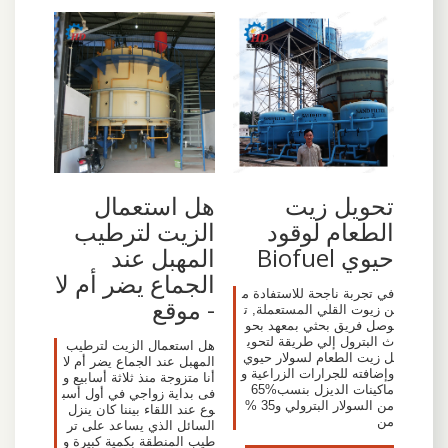
تحويل زيت
هل استعمال
الطعام لوقود
الزيت لترطيب
حيوي Biofuel
المهبل عند
الجماع يضر أم لا
في تجربة ناجحة للاستفادة م
- موقع
ن زيوت القلي المستعملة‏,‏ ت
وصل فريق بحثي بمعهد بحو
ث البترول إلي طريقة لتحوي
هل استعمال الزيت لترطيب
ل زيت الطعام لسولار حيوي
المهبل عند الجماع يضر أم لا
وإضافته للجرارات الزراعية و
أنا متزوجة منذ ثلاثة أسابيع و
فى بداية زواجي في أول أسب
من السولار البترولي و‏35 %‏
وع عند اللقاء بيننا كان ينزل
من
السائل الذي يساعد على تر
طيب المنطقة بكمية كبيرة و