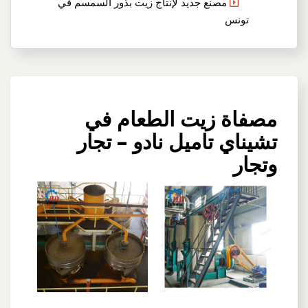
مصنع جديد لإنتاج زيت بذور السمسم في
تونس
مصفاة زيت الطعام في
تشيناي تاميل نادو – تجار
وتجار