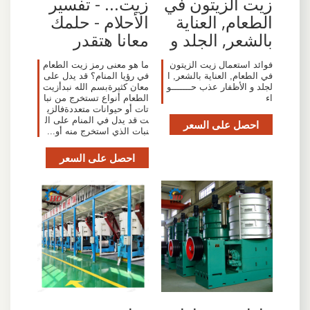
زيت الزيتون في
زيت... - تفسير
الطعام, العناية
الأحلام - حلمك
بالشعر, الجلد و
معانا هتقدر
فوائد استعمال زيت الزيتون
ما هو معنى رمز زيت الطعام
في الطعام, العناية بالشعر, ا
في رؤيا المنام؟ قد يدل على
لجلد و الأظفار عذب حـــــــو
معان كثيرةبسم الله نبدأزيت
اء
الطعام أنواع تستخرج من نبا
تات أو حيوانات متعددةفالزي
ت قد يدل في المنام على ال
احصل على السعر
نبات الذي استخرج منه أو...
احصل على السعر