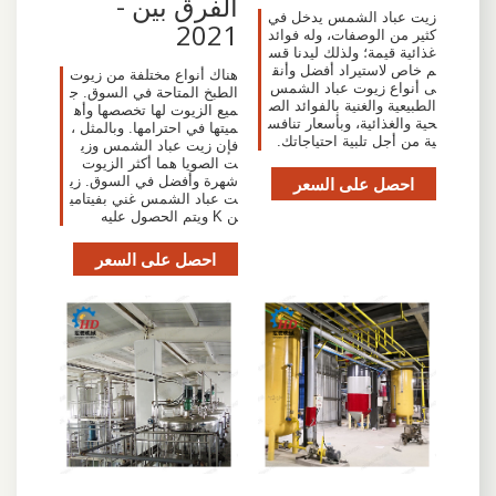
الفرق بين -
زيت عباد الشمس يدخل في
2021
كثير من الوصفات، وله فوائد
غذائية قيمة؛ ولذلك ليدنا قس
م خاص لاستيراد أفضل وأنق
هناك أنواع مختلفة من زيوت
ى أنواع زيوت عباد الشمس
الطبخ المتاحة في السوق. ج
الطبيعية والغنية بالفوائد الص
ميع الزيوت لها تخصصها وأه
حية والغذائية، وبأسعار تنافس
ميتها في احترامها. وبالمثل ،
ية من أجل تلبية احتياجاتك.
فإن زيت عباد الشمس وزي
ت الصويا هما أكثر الزيوت
احصل على السعر
شهرة وأفضل في السوق. زي
ت عباد الشمس غني بفيتامي
ن K ويتم الحصول عليه
احصل على السعر