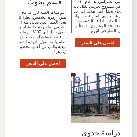
- قسم بحوث
بين الشركتين بدأ عام ٢٠١٠
في مشروع تجريبي تكلل بالن
جاح بحقل أمل يهدف إلى تج
التوصيات الفنية لزراعة مح
ربة الجدوى التجارية من تولي
صول زهرة الشمس. نظرا لل
د البخار بالطاقة الشمسية،
عجز الكبير الذي تعاني منه ال
وقد أنتج المشروع ٥٠ طناً م
بلاد في إنتاج زيوت الطعام و
ن البخار في اليوم.
الذي يصل إلي 97% تقريبا م
ن قيمة الاستهلاك يوجب الاه
احصل على السعر
تمام بالمحاصيل الزيتية التص
نيعية والتي من أهمها محصو
ل زهرة
احصل على السعر
دراسة جدوى