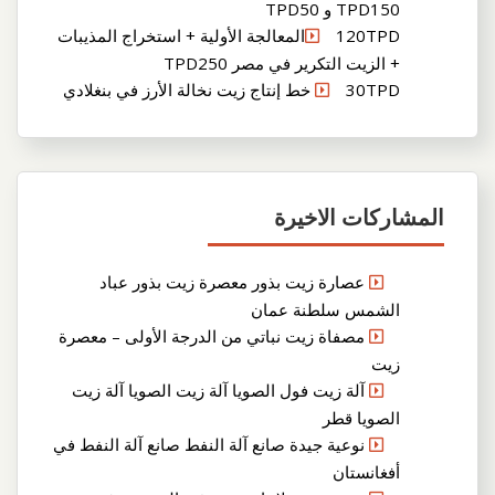
TPD150 و TPD50
120TPDالمعالجة الأولية + استخراج المذيبات
+ الزيت التكرير في مصر TPD250
30TPD خط إنتاج زيت نخالة الأرز في بنغلادي
المشاركات الاخيرة
عصارة زيت بذور معصرة زيت بذور عباد
الشمس سلطنة عمان
مصفاة زيت نباتي من الدرجة الأولى – معصرة
زيت
آلة زيت فول الصويا آلة زيت الصويا آلة زيت
الصويا قطر
نوعية جيدة صانع آلة النفط صانع آلة النفط في
أفغانستان