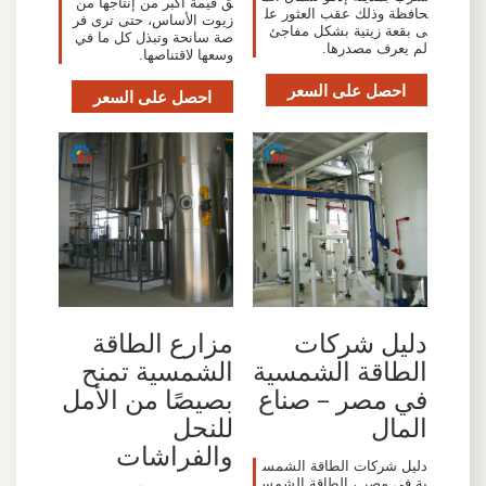
ق قيمة أكبر من إنتاجها من
حافظة وذلك عقب العثور عل
زيوت الأساس، حتى ترى فر
ى بقعة زيتية بشكل مفاجئ
صة سانحة وتبذل كل ما في
لم يعرف مصدرها.
وسعها لاقتناصها.
احصل على السعر
احصل على السعر
دليل شركات
مزارع الطاقة
الطاقة الشمسية
الشمسية تمنح
في مصر – صناع
بصيصًا من الأمل
المال
للنحل
والفراشات
دليل شركات الطاقة الشمس
ية في مصر ، الطاقة الشمس