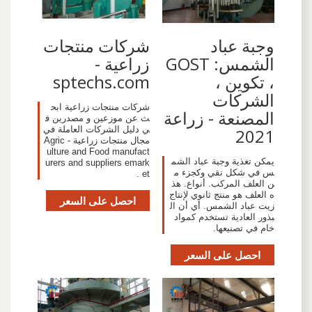
وجبة عباد
شركات منتجات
الشمس: GOST
زراعية -
، تكوين ،
sptechs.com
الشركات
شركات منتجات زراعية ابح
المصنعة - زراعة
ث عن موزعين و مصدرين ف
ي دليل الشركات العاملة في
2021
مجال منتجات زراعية - Agric
ulture and Food manufact
يمكن تغذية وجبة عباد الشم
urers and suppliers emark
س في شكل نقي وكجزء م
et .
ن العلف المركب. أنواع. هذ
ه العلف هو منتج ثانوي لإنتاج
احصل على السعر
زيت عباد الشمس. أي أن ال
بذور العادية تستخدم كمواد
خام في تصنيعها.
احصل على السعر