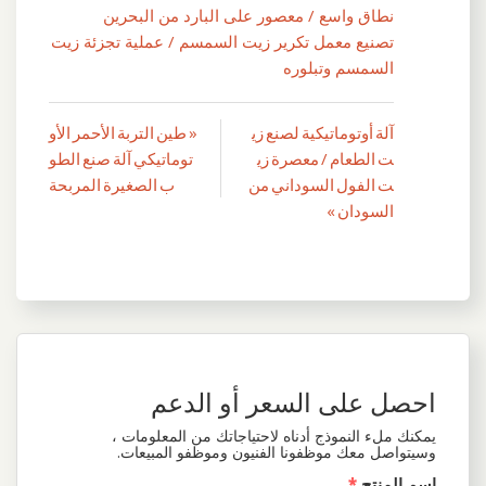
نطاق واسع / معصور على البارد من البحرين
تصنيع معمل تكرير زيت السمسم / عملية تجزئة زيت
السمسم وتبلوره
آلة أوتوماتيكية لصنع زي
« طين التربة الأحمر الأو
تصفّح
ت الطعام / معصرة زي
توماتيكي آلة صنع الطو
المقالات
ت الفول السوداني من
ب الصغيرة المربحة
السودان »
احصل على السعر أو الدعم
يمكنك ملء النموذج أدناه لاحتياجاتك من المعلومات ،
وسيتواصل معك موظفونا الفنيون وموظفو المبيعات.
اسم المنتج
*