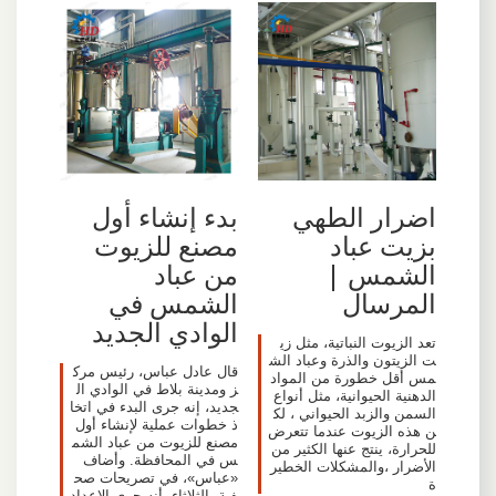
اضرار الطهي
بدء إنشاء أول
بزيت عباد
مصنع للزيوت
الشمس |
من عباد
المرسال
الشمس في
الوادي الجديد
تعد الزيوت النباتية، مثل زي
ت الزيتون والذرة وعباد الش
قال عادل عباس، رئيس مرك
مس أقل خطورة من المواد
ز ومدينة بلاط في الوادي ال
الدهنية الحيوانية، مثل أنواع
جديد، إنه جرى البدء في اتخا
السمن والزبد الحيواني ، لك
ذ خطوات عملية لإنشاء أول
ن هذه الزيوت عندما تتعرض
مصنع للزيوت من عباد الشم
للحرارة، ينتج عنها الكثير من
س في المحافظة. وأضاف
الأضرار ،والمشكلات الخطير
«عباس»، في تصريحات صح
ة
فية، الثلاثاء، أنه جرى الإعداد