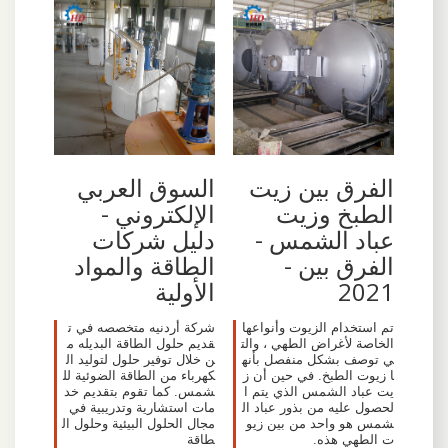
الفرق بين زيت
السوق العربي
الطبخ وزيت
الإلكتروني -
عباد الشمس -
دليل شركات
الفرق بين -
الطاقة والمواد
2021
الأولية
تم استخدام الزيوت وأنواعها
شركة أردنيه متخصصه في ت
الخاصة لأغراض الطهي ، والت
قديم حلول الطاقة البديله م
ي توصف بشكل منفصل بأنه
ن خلال توفير حلول لتوليد ال
ا زيوت الطبخ. في حين أن ز
كهرباء من الطاقة الضوئية لل
يت عباد الشمس الذي يتم ا
شمس. كما تقوم بتقديم خد
لحصول عليه من بذور عباد ال
مات استشارية وتدريبية في
شمس هو واحد من بين زيو
مجال الحلول البيئية وحلول ال
ت الطهي هذه.
طاقة