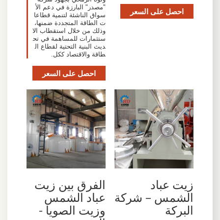
"مصدر" البارزة في دعم الأ
احصل على السعر
سواق الناشئة لتنمية قطاعا
ت الطاقة المتجددة ضمنها،
وذلك من خلال استقطاب الا
ستثمارات للمساهمة في تح
ديث البنية التحتية لقطاع ال
طاقة والاقتصاد ككل.
احصل على السعر
زيت عباد
الفرق بين زيت
الشمس – شركة
عباد الشمس
البركة
وزيت الصويا -