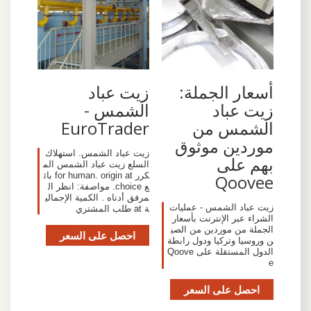
أسعار الجملة:
زيت عباد
زيت عباد
الشمس -
الشمس من
EuroTrader
موردين موثوق
زيت عباد الشمس. استهلاك
بهم على
السلع زيت عباد الشمس الم
كرر for human. origin at بائ
Qoovee
ع choice. مواصفة: انظر ال
مرفق أدناه . الكمية الإجمالي
زيت عباد الشمس - عمليات
ة at طلب المشتري
الشراء عبر الإنترنت بأسعار
الجملة من موردين من الصي
احصل على السعر
ن وروسيا وتركيا ودول رابطة
الدول المستقلة على Qoove
e
احصل على السعر