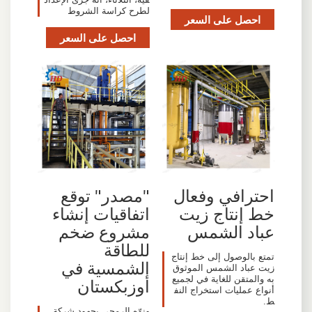
لطرح كراسة الشروط
احصل على السعر
احصل على السعر
احترافي وفعال
"مصدر" توقع
خط إنتاج زيت
اتفاقيات إنشاء
عباد الشمس
مشروع ضخم
للطاقة
تمتع بالوصول إلى خط إنتاج
الشمسية في
زيت عباد الشمس الموثوق
به والمتقن للغاية في لجميع
أوزبكستان
أنواع عمليات استخراج النف
ط.
ونوّه الرمحي بجهود شركة