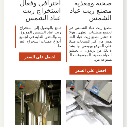
صحية ومغذية
احترافي وفعال
مصنع زيت عباد
استخراج زيت
الشمس
عباد الشمس
مصنع زيت عباد الشمس في
تمتع بالوصول إلى استخراج
لجميع متطلبات الطهي. هؤلا
زيت عباد الشمس الموثوق
ء. تعتبر مصنع زيت عباد الش
به والمتقن للغاية في لجميع
مس من أكثر المنتجات مبيعًا
أنواع عمليات استخراج النف
على الموقع ويوصى بها بشد
ط.
ة لكل من يريدون أن يعيشو
ا حياة صحية. المجموعات ال
احصل على السعر
متنوعة من.
احصل على السعر