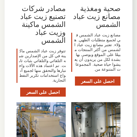
صحية ومغذية
مصادر شركات
مصانع زيت عباد
تصنيع زيت عباد
الشمس
الشمس ماكينة
وزيت عباد
مصانع زيت عباد الشمس ف
الشمس
ي لجميع متطلبات الطهي. ه
ؤلاء. تعتبر مصانع زيت عباد ا
لشمس من أكثر المنتجات م
تتوفر زيت عباد الشمس ماك
بيعًا على الموقع ويوصى بها
ينة في كل من الإصدارين شب
بشدة لكل من يريدون أن يع
ه التلقائي والتلقائي بثبات ثاب
يشوا حياة صحية. المجموعا
ت. تم اعتماد هذه الآلات واخ
ت المتنوعة من.
تبارها والتحقق منها لجميع أن
واع استخدامات تكرير النفط
احصل على السعر
التجارية.
احصل على السعر