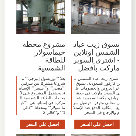
تسوق زيت عباد
مشروع محطة
الشمس اونلاين
خيماسولار
- اشترى السوبر
للطاقة
ماركت بأفضل
الشمسية
اشترى زيت عباد الشمس م
يعدّ ""توريسول إنيرجي"" م
ن كارفور السعودية. تسوق آ
شروعاً مشتركاً بين شركتي
خر العروض والخصومات عل
""مصدر"" و""سينير"" الإسباني
ى السوبر ماركت فى جدة، ا
ة. ويشتمل المشروع على 3
لرياض، مكة، السعودية.شح
محطات للطاقة الشمسية ال
ن مجاني متوفر - توصيل سر
مركزة في إسبانيا هي: ""خي
يع - إمكانية الدفع عند الإستلا
ما سولار"" ومحطتا ""فالي
م والإرجاع فى المتجر
1"" و""فالي 2
احصل على السعر
احصل على السعر