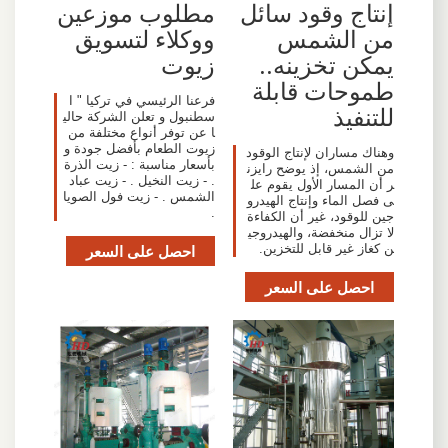
إنتاج وقود سائل
مطلوب موزعين
من الشمس
ووكلاء لتسويق
يمكن تخزينه..
زيوت
طموحات قابلة
فرعنا الرئيسي في تركيا " ا
للتنفيذ
سطنبول و تعلن الشركة حالي
ا عن توفر أنواع مختلفة من
زيوت الطعام بأفضل جودة و
وهناك مساران لإنتاج الوقود
بأسعار مناسبة : - زيت الذرة
من الشمس، إذ يوضح رايزن
. - زيت النخيل . - زيت عباد
ر أن المسار الأول يقوم عل
الشمس . - زيت فول الصويا
ى فصل الماء وإنتاج الهيدرو
.
جين للوقود، غير أن الكفاءة
لا تزال منخفضة، والهيدروجي
ن كغاز غير قابل للتخزين.
احصل على السعر
احصل على السعر