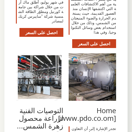
في شهر يوليو، أطلق ماك آر
ية من أهم الاكتشافات العلمي
ت من خلال شراكة بين جامع
ة التي اكتشفها الإنسان منذ
ة كورنيل ومطوّر الطاقة الش
العصور القديمة، حيث يستخ
مسية شركة "سايبرس كريك
دم الحرارة والضوء المنبعثان
لمصادر
من الشمس، وذلك من خلال
استخدام بعض وسائل التكنول
احصل على السعر
وجيا، وفي هذا
احصل على السعر
Home
‫التوصيات الفنية
[www.pdo.co.om]
لزراعة محصول
زهرة الشمس...
تجدر الإشارة إلى أن التعاون