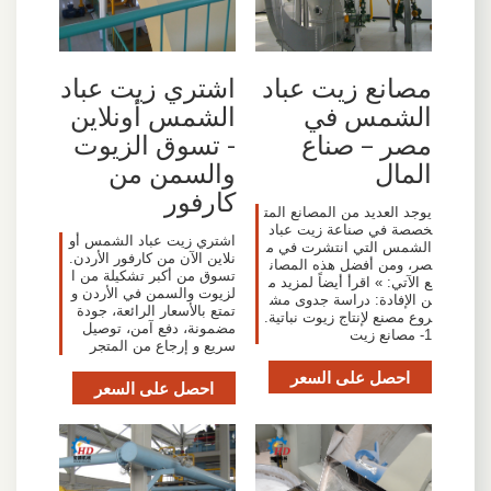
مصانع زيت عباد
اشتري زيت عباد
الشمس في
الشمس أونلاين
مصر – صناع
- تسوق الزيوت
المال
والسمن من
كارفور
يوجد العديد من المصانع المت
خصصة في صناعة زيت عباد
اشتري زيت عباد الشمس أو
الشمس التي انتشرت في م
نلاين الآن من كارفور الأردن.
صر، ومن أفضل هذه المصان
تسوق من أكبر تشكيلة من ا
ع الآتي: » اقرأ أيضاً لمزيد م
لزيوت والسمن في الأردن و
ن الإفادة: دراسة جدوى مش
تمتع بالأسعار الرائعة، جودة
روع مصنع لإنتاج زيوت نباتية.
مضمونة، دفع آمن، توصيل
1- مصانع زيت
سريع و إرجاع من المتجر
احصل على السعر
احصل على السعر