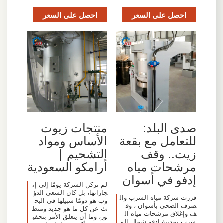
احصل على السعر
احصل على السعر
صدى البلد:
منتجات زيوت
للتعامل مع بقعة
الأساس ومواد
زيت.. وقف
التشحيم |
مرشحات مياه
أرامكو السعودية
إدفو في أسوان
لم تركن الشركة يومًا إلى إن
جازاتها، بل كان السعي الدؤ
قررت شركة مياه الشرب وال
وب هو دومًا سبيلها في البح
صرف الصحى بأسوان ، وق
ث عن كل ما هو جديد ومتط
ف وإغلاق مرشحات مياه ال
ور، وما أن يتعلق الأمر بتحقي
شرب بمدينة إدفو شمال الم