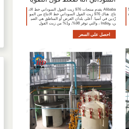
ي - دول التصدير ($) كان 5
Alibaba يقدم منتجات 976 زيت الفول السوداني خط الان
ة
تاج. هناك 976 زيت الفول السوداني خط الانتاج من المو
رِّدين في آسيا. أعلى بلدان العرض أو المناطق هي الصي
ن، وIndia ، والتي توفر 98%، و1% من زيت الفول
احصل على السعر