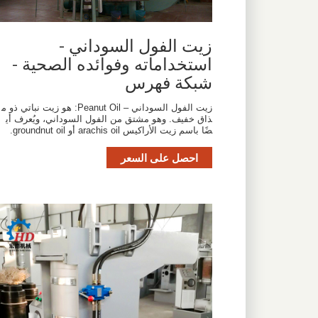
زيت الفول السوداني -
استخداماته وفوائده الصحية -
شبكة فهرس
زيت الفول السوداني – Peanut Oil: هو زيت نباتي ذو م
ذاق خفيف. وهو مشتق من الفول السوداني، ويُعرف أي
ضًا باسم زيت الأراكيس arachis oil أو groundnut oil.
احصل على السعر