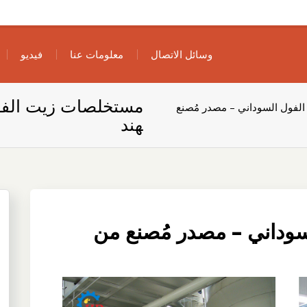
وسائل الاتصال
معلومات عنا
فيديو
مستخلصات زيت الفول
فول السوداني – مصدر مُصنع
هند
وداني – مصدر مُصنع من