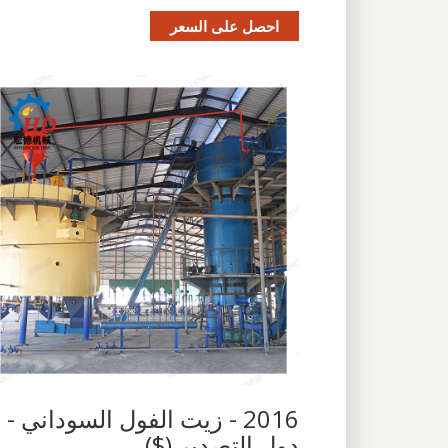
احصل على السعر
2016 - زيت الفول السوداني -
دول التصدير ($)