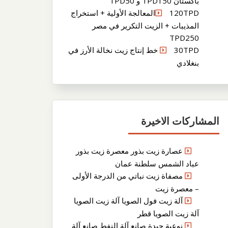
باكستان TPD150 و TPD50
120TPDالمعالجة الأولية + استخراج
المذيبات + الزيت التكرير في مصر
TPD250
30TPD خط إنتاج زيت نخالة الأرز في
بنغلادي
المشاركات الاخيرة
عصارة زيت بذور معصرة زيت بذور
عباد الشمس سلطنة عمان
مصفاة زيت نباتي من الدرجة الأولى
– معصرة زيت
آلة زيت فول الصويا آلة زيت الصويا
آلة زيت الصويا قطر
نوعية جيدة صانع آلة النفط صانع آلة