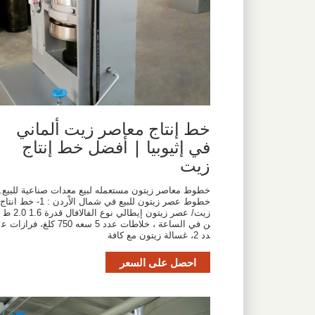
خط إنتاج معاصر زيت ألماني
في إثيوبيا | أفضل خط إنتاج
زيت
خطوط معاصر زيتون مستعمله لبيع معدات صناعية للبيع.
خطوط عصر زيتون للبيع في شمال الاْردن : 1- خط انتاج
زيت/ عصر زيتون إيطالي نوع الفالافال قدرة 1.6 2.0 ط
ن في الساعة ، خلاطات عدد 5 سعه 750 كلغ، فرازات ع
دد 2، غسالة زيتون مع كافة
احصل على السعر