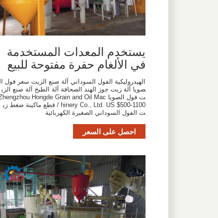
يستخدم المعدات المستخدمة
في الألغام حفرة مفتوحة للبيع
الهيدروليكية الفول السوداني آلة صنع الزيت سعر فول ال
صويا آلة زيت جوز الهند الصحافة آلة الطبخ آلة صنع الزي
ت فول الصويا Zhengzhou Hongde Grain and Oil Mac
hinery Co., Ltd. US $500-1100 / قطع ماكينة ضغط زي
ت الفول السوداني الصغيرة الكهربائية
احصل على السعر