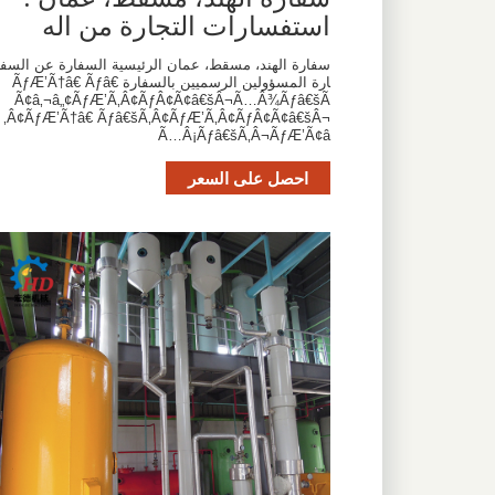
استفسارات التجارة من اله
سفارة الهند، مسقط، عمان الرئيسية السفارة عن السف
ارة المسؤولين الرسميين بالسفارة ÃƒÆ’Ã†â€ Ãƒâ€
Ã¢â‚¬â„¢ÃƒÆ’Ã‚Â¢ÃƒÂ¢Ã¢â€šÂ¬Ã…Â¾Ãƒâ€šÃ
‚Â¢ÃƒÆ’Ã†â€ Ãƒâ€šÃ‚Â¢ÃƒÆ’Ã‚Â¢ÃƒÂ¢Ã¢â€šÂ¬
Ã…Â¡Ãƒâ€šÃ‚Â¬ÃƒÆ’Ã¢â
احصل على السعر