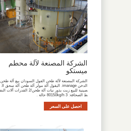
الشركة المصنعة لآلة محطم
ميستكو
الشركة المصنعة لآلة طحن الفول السودان بيع آلة طحن
الدخن imanage. البقول آلة مولر آلة طحن آلة سحق ال
صينية للبيع زيت بذور نبات آلة طحن/2 القدرات آلات النف
ط الصحافة: 80150kg/h 3 حالة .
احصل على السعر