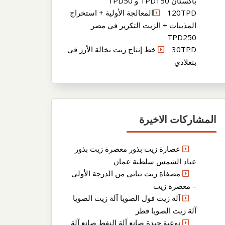
باكستان TPD150 و TPD50
120TPDالمعالجة الأولية + استخراج
المذيبات + الزيت التكرير في مصر
TPD250
30TPD خط إنتاج زيت نخالة الأرز في
بنغلادي
المشاركات الاخيرة
عصارة زيت بذور معصرة زيت بذور
عباد الشمس سلطنة عمان
مصفاة زيت نباتي من الدرجة الأولى
– معصرة زيت
آلة زيت فول الصويا آلة زيت الصويا
آلة زيت الصويا قطر
نوعية جيدة صانع آلة النفط صانع آلة