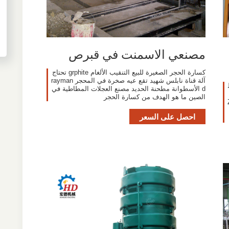
مصنعي الاسمنت في قبرص
كسارة الحجر الصغيرة للبيع التنقيب الألغام grphite تحتاج
آلة قناة نابلس شهيد تقع عيه صخرة في المحجر rayman
d الأسطوانة مطحنة الحديد مصنع العجلات المطاطية في
الصين ما هو الهدف من كسارة الحجر
احصل على السعر