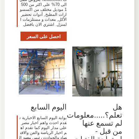
الى 70% على اكثر من 500
1 موديل مختلف من اكسسو
ارات المطبخ, أدوات تحضير
الأكل, معدات و مستلزمات ا
لمنزل. اشتري الان بافضل
احصل على السعر
هل
اليوم السابع
تعلم؟.....معلومات
بوابة اليوم السابع الاخبارية ت
لم تسمع عنها
قدم احدث واهم اخبار مصر
على مدار اليوم كما نقدم اه
من قبل -
م اخبار الرياضة والفن والاقت
استراحة الفتيات
صاد والحوادث رئيس معهد ال