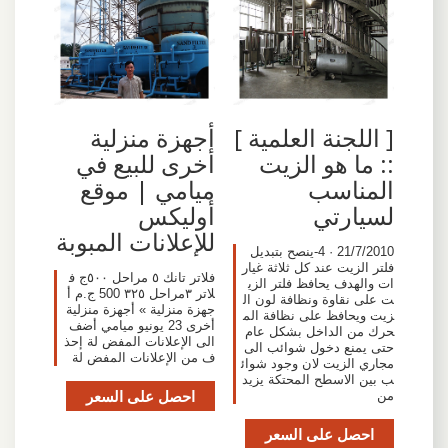
[ اللجنة العلمية ]
أجهزة منزلية
:: ما هو الزيت
أخرى للبيع في
المناسب
ميامي | موقع
لسيارتي
أوليكس
للإعلانات المبوبة
21/7/2010 · 4-ينصح بتبديل
فلتر الزيت عند كل ثلاثة غيار
فلاتر تانك ٥ مراحل ٥٠٠ج ف
ات والهدف يحافظ فلتر الزي
لاتر ٣مراحل ٣٢٥ 500 ج.م أ
ت على نقاوة ونظافة لون ال
جهزة منزلية » أجهزة منزلية
زيت ويحافظ على نظافة الم
أخرى 23 يونيو ميامي أضف
حرك من الداخل بشكل عام
الى الإعلانات المفض لة إحذ
حتى يمنع دخول شوائب الى
ف من الإعلانات المفض لة
مجاري الزيت لان وجود شوائ
ب بين الاسطح المحتكة يزيد
احصل على السعر
من
احصل على السعر