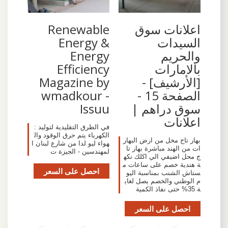
اعلانات سوق
Renewable
السيدات
Energy &
والحريم
Energy
بالامارات
Efficiency
[الأرشيف] -
Magazine by
الصفحة 15 -
wmadkour -
سوق دراهم |
Issuu
اعلانات
‪: في الطرق التقليدية لتوليد
الكهرباء يتم حرق الوقود وال
بهار تاح مخل من ارض البهار
هواء ليو لدا من شارع لبنان ا
ات من الهند مباشرة بهار تا
لمهندسين - الجيزة ت
ج محل اضيفي الي اكلك نكه
ة هندية خصم على ساعات م
احصل على السعر
ستاش الشنب بمناسبة اليو
م الوطني والخصم يصل لغاي
ة 35% حتى نفاذ الكمية
احصل على السعر