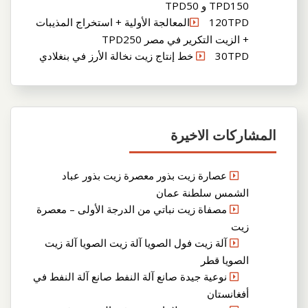
TPD150 و TPD50
120TPDالمعالجة الأولية + استخراج المذيبات
+ الزيت التكرير في مصر TPD250
30TPD خط إنتاج زيت نخالة الأرز في بنغلادي
المشاركات الاخيرة
عصارة زيت بذور معصرة زيت بذور عباد
الشمس سلطنة عمان
مصفاة زيت نباتي من الدرجة الأولى – معصرة
زيت
آلة زيت فول الصويا آلة زيت الصويا آلة زيت
الصويا قطر
نوعية جيدة صانع آلة النفط صانع آلة النفط في
أفغانستان