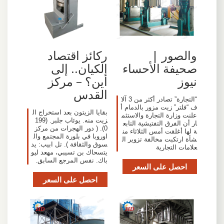
والصور |
ركائز اقتصاد
صحيفة الأحساء
الكيان.. إلى
نيوز
أين؟ – مركز
القدس
“التجارة” تصادر أكثر من 3 آلا
ف “فلتر” زيت مزور بالدمام أ
بقايا الزيتون بعد استخراج ال
علنت وزارة التجارة والاستثم
زيت منه. يوئاب جلبر. (199
ار أن الفرق التفتيشية التابع
0). ( دور الهجرات من مركز
ة لها أغلقت أمس الثلاثاء من
اوروبا في بلورة المجتمع وال
شأة ارتكبت مخالفة تزوير ال
سوق والثقافة ). تل ابيب: يد
علامات التجارية
يتسحاك بن تسيبي، مهعد ليو
باك. نفس المرجع السابق.
احصل على السعر
احصل على السعر