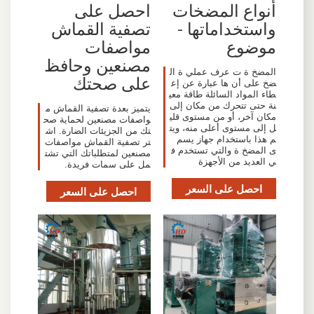
أنواع المضخات
احصل على
واستخداماتها -
تصفية القماش
موضوع
مواصفات
مصنعين وحافظ
المضخ ة ت عرف عملي ة ال
على صحتك
ضخ على أن ها عبارة عن إع
طاء المواد السائلة طاقة معي
نة حتى تتحرك من مكان إلى
يتميز بعدة تصفية القماش م
مكان آخر، أو من مستوى قلي
واصفات مصنعين لحماية صح
ل إلى مستوى أعلى منه، ويت
تك من الجزيئات الضارة. اش
م هذا باستخدام جهاز يسم
تر تصفية القماش مواصفات
ى المضخ ة والتي تستخدم ف
مصنعين لمتطلباتك التي تشت
ي العديد من الأجهزة
مل على سمات فريدة.
احصل على السعر
احصل على السعر