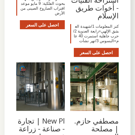
بحوث الفلكية: 9 مايو موعد
- أخوات طريق
اقتراب الصاروخ الصينى من
الإسلام
الأرض
احصل على السعر
كنز المعلومات 1/شهيدة الع
شق الإلهي=رابعة العدوية 2/
حرب جاهلية استمرت 40 عا
م=البسوس 3/نهر نشأت
احصل على السعر
‫مصطفي حازم.
New Pl | تجارة
| مصلحة
- صناعة - زراعة