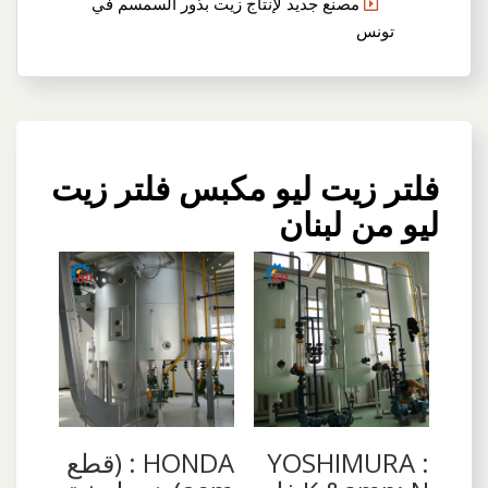
مصنع جديد لإنتاج زيت بذور السمسم في
تونس
فلتر زيت ليو مكبس فلتر زيت
ليو من لبنان
YOSHIMURA :
HONDA : (قطع