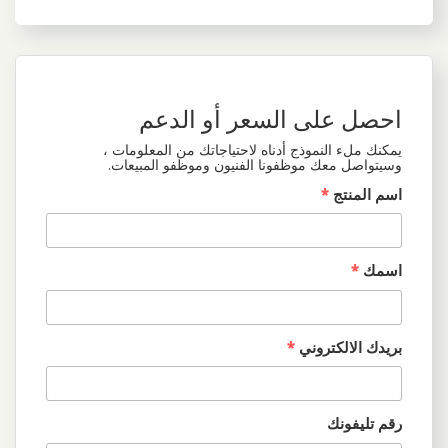
احصل على السعر أو الدعم
يمكنك ملء النموذج أدناه لاحتياجاتك من المعلومات ،
وسيتواصل معك موظفونا الفنيون وموظفو المبيعات.
اسم المنتج
*
اسمك
*
بريدك الالكتروني
*
رقم تليفونك