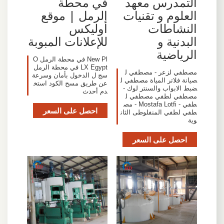
التمدرس معهد
في محطة
العلوم و تقنيات
الرمل | موقع
النشاطات
أوليكس
البدنية و
للإعلانات المبوبة
الرياضية
New Pl في محطة الرمل O
LX Egypt في محطة الرمل
مصطفي لزعر - مصطفي ل
سج ل الدخول بأمان وسرعة
صيانة فلاتر المياة مصطفي ل
عن طريق مسح الكود استخ
ضبط الابواب والسنتر لوك -
دم أحدث
مصطفي لطفي مصطفي ل
طفي - Mostafa Lotfi - مص
احصل على السعر
طفي لطفي المنفلوطى الثان
وية
احصل على السعر