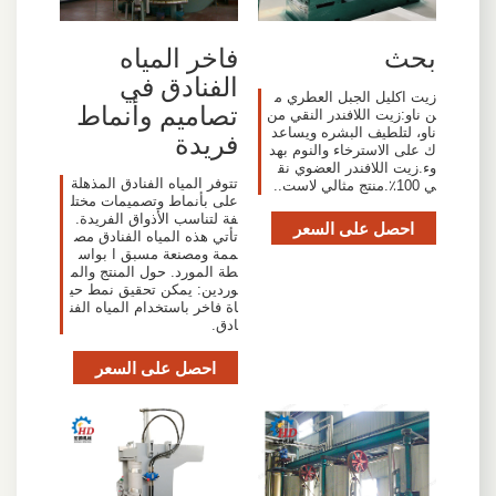
بحث
فاخر المياه
الفنادق في
زيت اكليل الجبل العطري م
تصاميم وأنماط
ن ناو:زيت اللافندر النقي من
ناو، لتلطيف البشره ويساعد
فريدة
ك على الاسترخاء والنوم بهد
وء.زيت اللافندر العضوي نق
تتوفر المياه الفنادق المذهلة
ي 100٪.منتج مثالي لاست..
على بأنماط وتصميمات مختل
فة لتناسب الأذواق الفريدة.
احصل على السعر
تأتي هذه المياه الفنادق مص
ممة ومصنعة مسبق ا بواس
طة المورد. حول المنتج والم
وردين: يمكن تحقيق نمط حي
اة فاخر باستخدام المياه الفن
ادق.
احصل على السعر