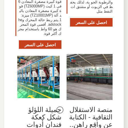
قوة كبيرة مصغرة المعادن 6
والرطوبة الجو ية، لذلك يحف
في 1 كيت (TZ6000MP) قو
ظ في الزيوت أو مشتق ات
ة كبيرة مصغرة المعادن بالي
النفط مثل
د آلة (TZ10001MP) ميزة:
1.يتم ربط حالة المحرك وhe
احصل على السعر
adstock. أقصى قوة المحر
ك هو 60 واط باستخدام محر
ك أكثر قوة.
احصل على السعر
منصة الاستقلال
⃝جميلة اللؤلؤ
الثقافية - الكتابة
شكل كعكة
عن واقع راهن..
فندان أدوات