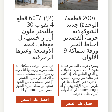
Ξ(200 قطعة/
(ツ)_/¯60 قطع
الوحدة) جديد
4 ثقوب 30
الشوكولاته
ملليمتر ملون
حزمة القصدير
أزرار خشبية ل
احباط الخبز
معطف قبعة
ورقة سماكة 9
الأوشحة وغيرها
الألوان
الزخرفية
وسوف نرسل العناصر في غ
في نفس الوقت ، يمكنك الت
ضون 5 أيام بمجرد الانتهاء م
قاط صورة وإرسالها لنا ، ونح
ن الدفع الخاص بك. إذا كنت
ن سوف يحل مشكلة بالنسب
غير متأكد من رسوم الشحن
ة لك في أول مرة. الشحن:
، لا تتردد في الاتصال بنا عن
1) نحن سفينة كل من البنود
طريق البريد الإلكتروني أو al
شحنها بواسطة البريد الجوي
itrademanager أو أي أدوات
الصين آخر ، ems ، أو dhl.
أخرى على الانترنت.
احصل على السعر
احصل على السعر