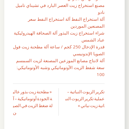
مصنع استخراج زيت العصر البارد في تشيناي تاميل
نادو
آلة استخراج النفط آلة استخراج النفط سعر
المصنعين الموردين
شراء استخراج زيت البذور آلة الصحافة الهيدروليكية
عباد الشمس
قدرة الإدخال 250 كجم / ساعة آلة مطحنة زيت فول
الصويا الإندونيسي
آلة لانتاج مصانع الموزعين المصنعة لزيت السمسم
سعة شفط الزيت الأوتوماتيكي وشبه الأوتوماتيكي:
100
تكرير الزيوت النباتية –
« مطحنة زيت بذور عالي
تصفّح
عملية تكرير الزيوت النب
ة الجودة أوتوماتيكية – آ
المقالات
اتية زيت نباتي »
لة ضغط الزيت في الصي
ن