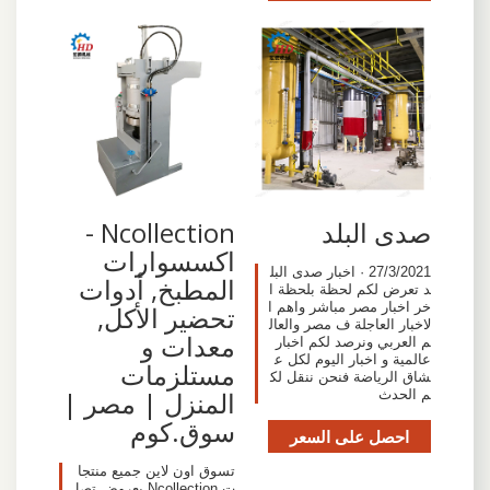
صدى البلد
Ncollection -
اكسسوارات
27/3/2021 · اخبار صدى البل
المطبخ, أدوات
د تعرض لكم لحظة بلحظة ا
خر اخبار مصر مباشر واهم ا
تحضير الأكل,
لاخبار العاجلة ف مصر والعال
معدات و
م العربي ونرصد لكم اخبار
عالمية و اخبار اليوم لكل ع
مستلزمات
شاق الرياضة فنحن ننقل لك
المنزل | مصر |
م الحدث
سوق.كوم
احصل على السعر
تسوق اون لاين جميع منتجا
ت Ncollection بعروض تصل