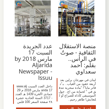
منصة الاستقلال
عدد الجريدة
الثقافية - صوتٌ
السبت 17
في الرأس..
مارس 2018 by
بقلم: أحمد
Aljarida
سعداوي
Newspaper -
Issuu
لبنان في مهرجان برلين بعد
أربعة عقود من الغياب.. بـ"د
داخل العدد السبت www.alj
فاتر مايا"! "مادة سحرية تتدف
arida 17 مارس 2018 م 29
ق في " لجمانة من اع.. حول
جمادى اآلخرة 1439 هـ العدد
الموسيقى كأداة للصراع أو ل
- 3717 السنة الحادية عشرة
لتعايش! طاهر رحيم..
٢٨ صفحة السعر 100 فلس
احصل على السعر