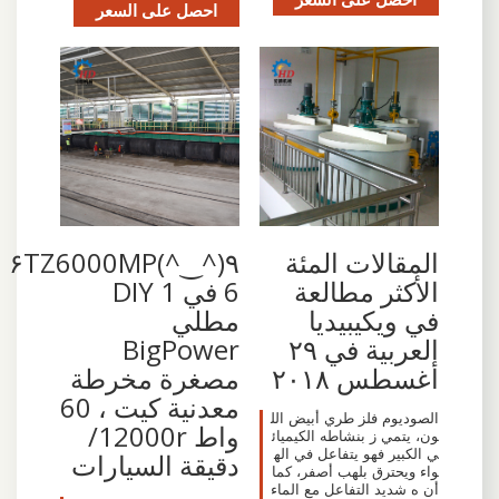
احصل على السعر
المقالات المئة
٩(^‿^)۶TZ6000MP
الأكثر مطالعة
6 في 1 DIY
في ويكيبيديا
مطلي
العربية في ٢٩
BigPower
أغسطس ٢٠١٨
مصغرة مخرطة
معدنية كيت ، 60
الصوديوم فلز طري أبيض الل
واط 12000r/
ون، يتمي ز بنشاطه الكيميائ
ي الكبير فهو يتفاعل في اله
دقيقة السيارات
واء ويحترق بلهب أصفر، كما
أن ه شديد التفاعل مع الماء