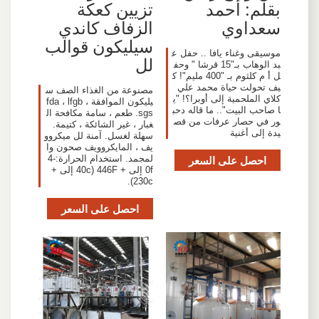
بقلم: أحمد
تزيين كعكة
سعداوي
الزفاف كاندي
سيليكون قوالب
موسيقى وغناء يافا .. حفل ع
لل
بد الوهاب بـ"15 قرشا " وحف
ل أ م كلثوم بـ "400 مليم"! ك
يف تحولت حياة محمد علي
مصنوعة من الغذاء الصف س
كلاي الملحمية إلى أوبرا؟! "ي
يليكون الموافقة fda ، lfgb ،
ا صاحب البيت".. ما قاله دحب
sgs. طعم ، سامة مكافحة ال
ور في حصار عرفات من قص
غبار ، غير الشائكة ، كتيمة.
يدة إلى أغنية
سهلة لغسل. آمنة لل ميكروو
يف ، المايكروويف صحون وا
احصل على السعر
لمجمد. استخدام الحرارة:-4
0f إلى + 446F (40c إلى +
230c).
احصل على السعر