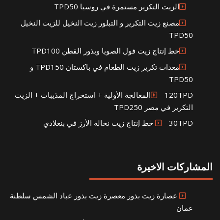
الزيت التكرير مستمرة في روسيا TPD50
مصنع زيت التكرير و التبلور زيت النخيل للزيت النخيل
TPD50
خط إنتاج زيت فول الصويا وبذور القطن TPD100
معدات تكرير زيت الطعام في باكستان TPD150 و
TPD50
120TPDالمعالجة الأولية + استخراج المذيبات + الزيت
التكرير في مصر TPD250
30TPD خط إنتاج زيت نخالة الأرز في بنغلادي
المشاركات الاخيرة
عصارة زيت بذور معصرة زيت بذور عباد الشمس سلطنة
عمان