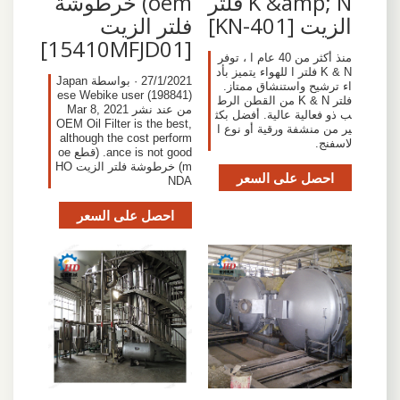
K &amp; N فلتر
oem) خرطوشة
الزيت [KN-401]
فلتر الزيت
[15410MFJD01]
منذ أكثر من 40 عام ا ، توفر
K & N فلتر ا للهواء يتميز بأد
27/1/2021 · بواسطة Japan
اء ترشيح واستنشاق ممتاز.
ese Webike user (198841)
فلتر K & N من القطن الرط
من عند نشر Mar 8, 2021
ب ذو فعالية عالية. أفضل بكث
OEM Oil Filter is the best,
ير من منشفة ورقية أو نوع ا
although the cost perform
لاسفنج.
ance is not good. (قطع oe
m) خرطوشة فلتر الزيت HO
احصل على السعر
NDA
احصل على السعر