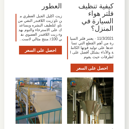
كيفية تنظيف
العطور
فلتر هواء
زيت اكليل الجبل العطري م
السيارة في
ن ناو:زيت اللافندر النقي من
ناو، لتلطيف البشره ويساعد
المنزل؟
ك على الاسترخاء والنوم بهد
وء.زيت اللافندر العضوي نق
11/3/2021 · يعتبر فلتر السيا
ي 100٪.منتج مثالي لاست..
رة من أهم القطع التي تسا
عدها على توليد قوتها الكامل
احصل على السعر
ة والأداء بشكل أفضل على ا
لطرقات حيث يقوم
احصل على السعر