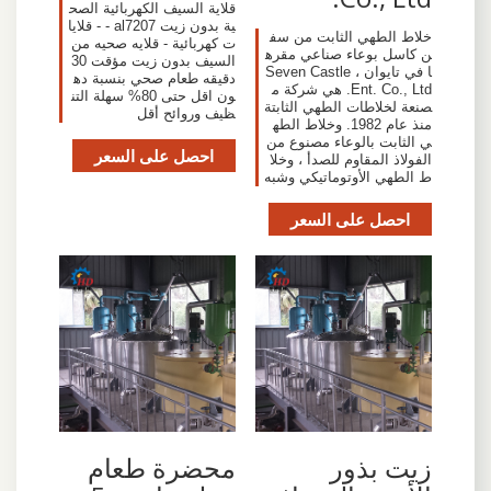
قلاية السيف الكهربائية الصح
ية بدون زيت al7207 - - قلايا
خلاط الطهي الثابت من سف
ت كهربائية - قلايه صحيه من
ن كاسل بوعاء صناعي مقره
السيف بدون زيت مؤقت 30
ا في تايوان ، Seven Castle
دقيقه طعام صحي بنسبة ده
Ent. Co., Ltd. هي شركة م
ون اقل حتى 80% سهلة التن
صنعة لخلاطات الطهي الثابتة
ظيف وروائح أقل
منذ عام 1982. وخلاط الطه
ي الثابت بالوعاء مصنوع من
احصل على السعر
الفولاذ المقاوم للصدأ ، وخلا
ط الطهي الأوتوماتيكي وشبه
احصل على السعر
زيت بذور
محضرة طعام