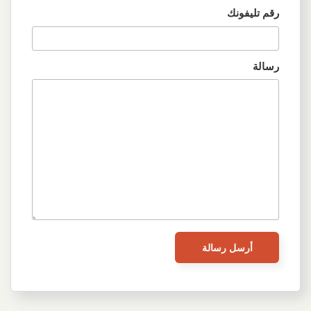
رقم تليفونك
رسالة