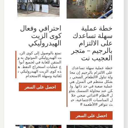
خطة عملية
احترافي وفعال
سهلة تساعدك
كوى الزيت
على الالتزام
الهيدروليكي
بالرجيم – متجر
تمتع بالوصول إلى كوى الزي
العجيب نت
ت الهيدروليكي الموثوق به و
المتقن للغاية في لجميع أنوا
ع عمليات استخراج النفط. ه
خطة عملية سهلة تساعدك
ذه كوى الزيت الهيدروليكي ت
على الالتزام بالرجيم إن محا
لقائية وسهلة الاستخدام
ولة تناول #الطعام_الصحي ب
شكل منتظم في المنزل هي
عملية صعبة في حد ذاتها. ول
احصل على السعر
كن عند محاولة التمسك بتناو
ل #نظام #غذائي صحي خلا
ل المناسبات الاجتماعية، حي
ث تتوافر #الأطعمة #
احصل على السعر