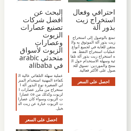
احترافي وفعال
البحث عن
استخراج زيت
أفضل شركات
بذور آلة
تصنيع عصارات
الزيوت
تمتع بالوصول إلى استخراج
وعصارات
زيت بذور آلة الموثوق به وال
متقن للغاية في لجميع أنواع
الزيوت لأسواق
عمليات استخراج النفط. هذ
متحدثي arabic
ه استخراج زيت بذور آلة تلقا
ئية وسهلة الاستخدام حول ال
في alibaba
منتج والموردين: تسوق للح
صول على الأكثر فعالية.
عملية سهلة التلقائي عالية ال
كفاءة المهنية استخدام المنز
احصل على السعر
لي الصغيرة نوع البذور آلة ا
ستخراج من مكرر عصارات ا
لزيوت.وكذلك من ce عصارا
ت الزيوت.وسواء كان عصارا
ت الزيوت عبارة عن زيت الن
خيل.
احصل على السعر