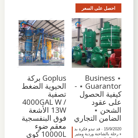
احصل على السعر
⋆ Business
Goplus بركة
Guarantor ⋆ -
الحيوية الضغط
كيفية الحصول
تصفية
على عقود
4000GAL W /
الشحن ⋆
13W الأشعة
الضامن التجاري
فوق البنفسجية
معقم ضوء
15/9/2020 · قد تبدو فكرة بد
10000L كوي
ء رحلة بالشاحنة وردية ومثير