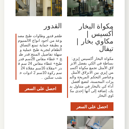
القدور
مكواة البخار
أكسيس |
طقم قدور وطاوات طبخ مصن
مكاوي بخار |
وعة من اجود انواع الالمنيوم
و بطبقة حماية تمنع التصاق
تيفال
الطعام لتجربة طبخ عملية و
سهلة تفاصيل المنتج:قدر طب
مكواة البخار أكسيس إيزي:
خ + غطاء مقاس 28سم قدر
بساطة في الكي بفضل الانز
طبخ+ غطاء مقاس 24 سم ق
لاق الأمثل تجمع مكواة أكسي
در +مقلاة 16سم مقلاة 24
س إيزي بين الانزلاق الأمثل
سم ركوة 10سم 2 ادوات خ
وعناصر التحكم المريحة والم
شب سكين ..
يزات المحسنة، لتضع أفضل
أداء كي بالبخار في متناول يد
احصل على السعر
يك، إضافة إلى أنها إحدى مك
اوي البخار
احصل على السعر