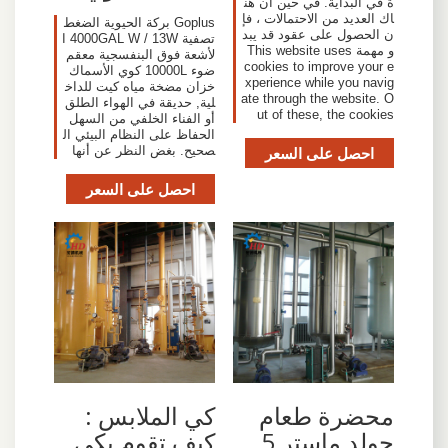
ة في البداية. في حين أن هن
اك العديد من الاحتمالات ، فإ
Goplus بركة الحيوية الضغط
ن الحصول على عقود قد يبد
تصفية 4000GAL W / 13W ا
و مهمة This website uses
لأشعة فوق البنفسجية معقم
cookies to improve your e
ضوء 10000L كوي الأسماك
xperience while you navig
خزان مضخة مياه كيت للداخ
ate through the website. O
لية, حديقة في الهواء الطلق
ut of these, the cookies
أو الفناء الخلفي من السهل
الحفاظ على النظام البيئي ال
احصل على السعر
صحيح. بغض النظر عن أنها
احصل على السعر
محضرة طعام
كي الملابس :
جولد ماستر 5
كيف تقوم بكي