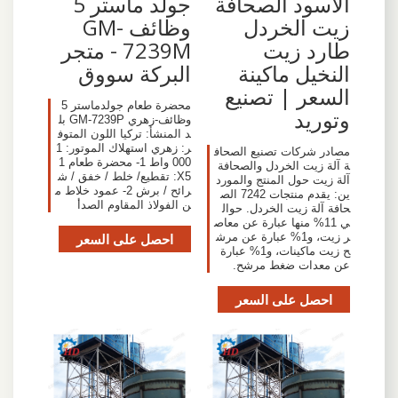
الأسود الصحافة
جولد ماستر 5
زيت الخردل
وظائف GM-
طارد زيت
7239M - متجر
النخيل ماكينة
البركة سووق
السعر | تصنيع
محضرة طعام جولدماستر 5
وتوريد
وظائف-زهري GM-7239P بل
د المنشأ: تركيا اللون المتوف
ر: زهري استهلاك الموتور: 1
مصادر شركات تصنيع الصحاف
000 واط 1- محضرة طعام 1
ة آلة زيت الخردل والصحافة
X5: تقطيع/ خلط / خفق / ش
آلة زيت حول المنتج والمورد
رائح / برش 2- عمود خلاط م
ين: يقدم منتجات 7242 الص
ن الفولاذ المقاوم الصدأ
حافة آلة زيت الخردل. حوال
ي 11% منها عبارة عن معاص
ر زيت، و1% عبارة عن مرش
احصل على السعر
ح زيت ماكينات، و1% عبارة
عن معدات ضغط مرشح.
احصل على السعر