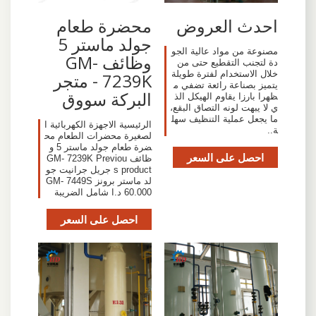
احدث العروض
محضرة طعام
جولد ماستر 5
مصنوعة من مواد عالية الجو
وظائف GM-
دة لتجنب التقطيع حتى من
خلال الاستخدام لفترة طويلة
7239K - متجر
يتميز بصناعة رائعة تضفي م
البركة سووق
ظهرا بارزا يقاوم الهيكل الذ
ي لا يبهت لونه التصاق البقع،
ما يجعل عملية التنظيف سهل
الرئيسية الاجهزة الكهربائية ا
ة..
لصغيرة محضرات الطعام مح
ضرة طعام جولد ماستر 5 و
احصل على السعر
ظائف GM- 7239K Previou
s product جريل جرانيت جو
لد ماستر برونز GM- 7449S
60.000 د.ا شامل الضريبة
احصل على السعر