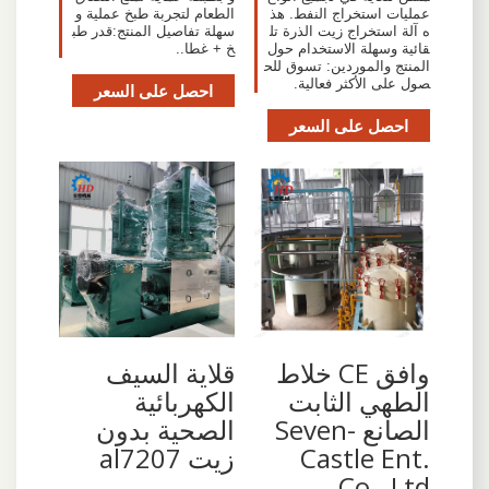
عمليات استخراج النفط. هذ
الطعام لتجربة طبخ عملية و
ه آلة استخراج زيت الذرة تل
سهلة تفاصيل المنتج:قدر طب
قائية وسهلة الاستخدام حول
خ + غطا..
المنتج والموردين: تسوق للح
صول على الأكثر فعالية.
احصل على السعر
احصل على السعر
وافق CE خلاط
قلاية السيف
الطهي الثابت
الكهربائية
الصانع -Seven
الصحية بدون
Castle Ent.
زيت al7207
Co., Ltd.