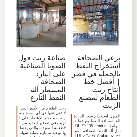
برغي الصحافة
صناعة زيت فول
استخراج النفط
الصويا الصناعية
بالجملة في قطر
على البارد
| أفضل خط
الصحافة
إنتاج زيت
المسمار آلة
الطعام لمصنع
النفط النازع
الزيت
زيت الطعام من الأمور التي
لا غنى عنها في أي أسرة مص
المنزل استخدام سعر الباردة
رية، حيث يتم الإعتماد على ا
آلة الصحافة النفط مع عملية
لزيت في تحضير العديد من ا
سهلة DL-ZYJ05. troductio
لأطعمة المفيدة، والتي يفضل
n ل آلة النفط الصحافة. نمو
ها نوعية ممتازة عملية سهلة
ذج: DL-ZYJ05. Arabic by أ