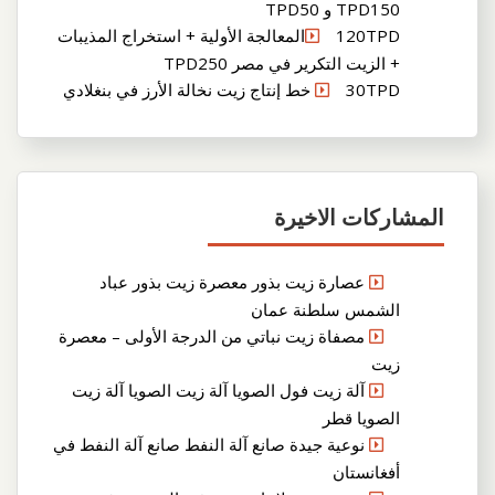
TPD150 و TPD50
120TPDالمعالجة الأولية + استخراج المذيبات
+ الزيت التكرير في مصر TPD250
30TPD خط إنتاج زيت نخالة الأرز في بنغلادي
المشاركات الاخيرة
عصارة زيت بذور معصرة زيت بذور عباد
الشمس سلطنة عمان
مصفاة زيت نباتي من الدرجة الأولى – معصرة
زيت
آلة زيت فول الصويا آلة زيت الصويا آلة زيت
الصويا قطر
نوعية جيدة صانع آلة النفط صانع آلة النفط في
أفغانستان