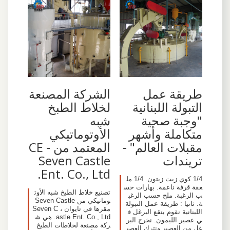
طريقة عمل
الشركة المصنعة
التبولة اللبنانية
لخلاط الطبخ
"وجبة صحية
شبه
متكاملة وأشهر
الأوتوماتيكي
مقبلات العالم" -
المعتمد من CE -
تريندات
Seven Castle
Ent. Co., Ltd.
1/4 كوي زيت زيتون. 1/4 مل
عقة قرفة ناعمة. بهارات حس
تصنيع خلاط الطبخ شبه الأوت
ب الرغبة. ملح حسب الرغب
وماتيكي من Seven Castle
ة. ثانيا : طريقة عمل التبولة
مقرها في تايوان ، Seven C
اللبنانية نقوم بنقع البرغل ف
astle Ent. Co., Ltd. هي ش
ي عصير الليمون. نخرج البر
ركة مصنعة لخلاطات الطبخ
غل من العصير ونترك العصي