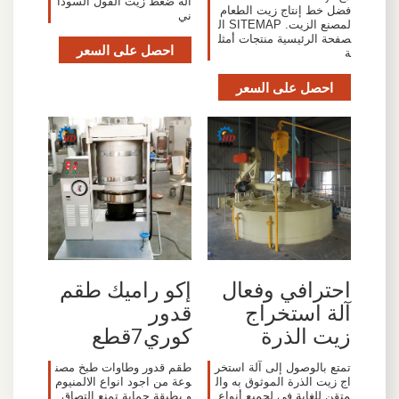
آلة ضغط زيت الفول السودا
فضل خط إنتاج زيت الطعام
ني
لمصنع الزيت. SITEMAP ال
صفحة الرئيسية منتجات أمثل
احصل على السعر
ة
احصل على السعر
احترافي وفعال
إكو راميك طقم
آلة استخراج
قدور
زيت الذرة
كوري7قطع
تمتع بالوصول إلى آلة استخر
طقم قدور وطاوات طبخ مصن
اج زيت الذرة الموثوق به وال
وعة من اجود انواع الالمنيوم
متقن للغاية في لجميع أنواع
و بطبقة حماية تمنع التصاق