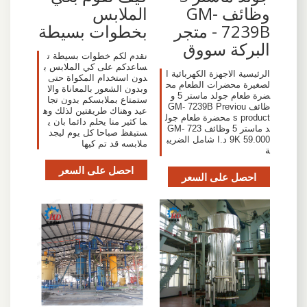
وظائف GM-
الملابس
7239B - متجر
بخطوات بسيطة
البركة سووق
نقدم لكم خطوات بسيطة ت
ساعدكم على كي الملابس ب
الرئيسية الاجهزة الكهربائية ا
دون استخدام المكواة حتى
لصغيرة محضرات الطعام مح
وبدون الشعور بالمعاناة والا
ضرة طعام جولد ماستر 5 و
ستمتاع بملابسكم بدون تجا
ظائف GM- 7239B Previou
عيد وهناك طريقتين لذلك وه
s product محضرة طعام جول
ما كثير منا يحلم دائما بان ي
د ماستر 5 وظائف GM- 723
ستيقظ صباحا كل يوم ليجد
9K 59.000 د.ا شامل الضريب
ملابسه قد تم كيها
ة
احصل على السعر
احصل على السعر