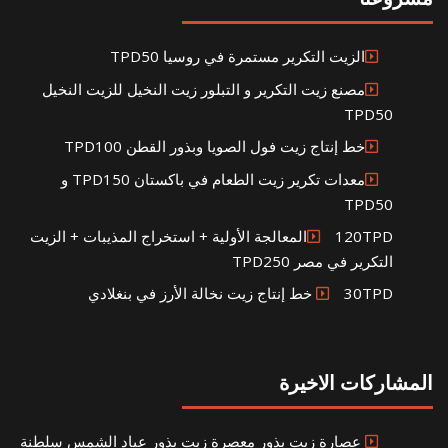
الزيت التكرير مستمرة في روسيا TPD50
مصنع زيت التكرير و التبلور زيت النخيل للزيت النخيل
TPD50
خط إنتاج زيت فول الصويا وبذور القطن TPD100
معدات تكرير زيت الطعام في باكستان TPD150 و
TPD50
120TPDالمعالجة الأولية + استخراج المذيبات + الزيت
التكرير في مصر TPD250
30TPD خط إنتاج زيت نخالة الأرز في بنغلادي
المشاركات الاخيرة
عصارة زيت بذور معصرة زيت بذور عباد الشمس سلطنة