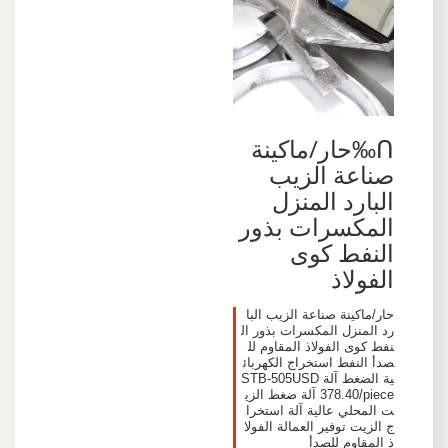
ᑎ‰حار/ماكينة
صناعة الزيب
البارد المنزل
المكسرات بذور
النفط كوى
الفولاذ
حار/ماكينة صناعة الزيب البا
رد المنزل المكسرات بذور ال
نفط كوى الفولاذ المقاوم لل
صدأ النفط استخراج الكهربائ
ية الضغط آلة STB-505USD
378.40/piece آلة ضغط الزي
ت المحلي عالية آلة استخرا
ج الزيت توفير العمالة الفولا
ذ المقاوم للصدأ