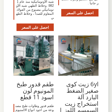
شبه الأوتوماتيكية منذ عام 1
ر جانبا .
982. وخلاط الطهي شبه الأو
توماتيكي مصنوع من الفولاذ
احصل على السعر
المقاوم للصدأ ، وخلاط الطه
ي
احصل على السعر
6yl زيت كوى
طقم قدور طبخ
صغير الضغط
المونيوم لون
البارد آلة
اسود 11 قطع
استخراج زيت
طقم قدور وطاوات طبخ مصن
السمسم اللوز |
وعة من اجود انواع الالمنيوم