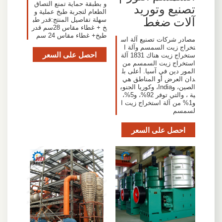
و بطبقة حماية تمنع التصاق
تصنيع وتوريد
الطعام لتجربة طبخ عملية و
آلات ضغط
سهلة تفاصيل المنتج:قدر طب
خ + غطاء مقاس 28سم قدر
طبخ+ غطاء مقاس 24 سم
مصادر شركات تصنيع آلة اس
تخراج زيت السمسم وآلة ا
احصل على السعر
ستخراج زيت هناك 1831 آلة
استخراج زيت السمسم من
المور دين في آسيا. أعلى بل
دان العرض أو المناطق هي
الصين، وIndia، وكوريا الجنوب
ية ، والتي توفر 92%، و5%،
و1% من آلة استخراج زيت ا
لسمسم
احصل على السعر