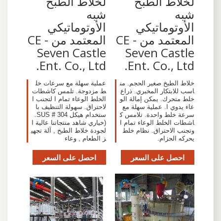
لخلاط الطبخ
لخلاط الطبخ
شبه
شبه
الأوتوماتيكي
الأوتوماتيكي
المعتمد من CE -
المعتمد من CE -
Seven Castle
Seven Castle
Ent. Co., Ltd.
Ent. Co., Ltd.
عملية سهلة مع سرعات خل
خلاط الطبخ صغير الحجم. من
ط مزدوجة. تلمس كاشطات
اسب للابتكار المخبري. ذراع
الخلط الوعاء تمام ا لتجنب ا
خلط متحرك. يمكن إمالة الو
لاحتراق. سهولة التنظيف با
عاء يدوي ا. عملية سهلة مع
ستخدام هيكل SUS # 304.
سرعة خلط واحدة. تلامس ك
(خياري شاهد منتجاتنا عالية ا
اشطات الخلط الوعاء تمام ا
لجودة خلاط الطبخ , آلة تجهي
وتجنب الاحتراق. نظام خلط
ز الطعام , وعاء
يحركه الحزام.
احصل على السعر
احصل على السعر