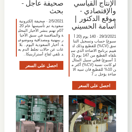
الإنتاج القياسي
صحيفة عاجل -
والإقتصادي -
بحث
موقع الدكتور |
2/5/2021 · صحيفة إلكترونية
أسامة الحسيني
سعودية تم تأسيسها عام 20
07م تهتم بنشر الأخبار المحلي
ة والمنافسة في سبق الأخبا
29/3/2021 · 140 يوم (20 أ
ر بمهنية ومصداقية وموضوعي
سبوع) حساب وتسجيل التنا
ة. أخبار السعودية اليوم.. بلا
سق (CV%) للقطيع وذلك لت
غات عن حالات تجلط الدم بع
قييم برنامج الاضاءة الذي سي
د تلقي لقاح أسترازينيكا..
تلقاه القطيع من 147 يوم (2
1 أسبوع) فعلي سبيل المثال
لو كانت نسبة (CV%) أكثر م
احصل على السعر
ن 10% للقطيع فان تنبيه الا
ضاءة يؤجل بـ 7
احصل على السعر