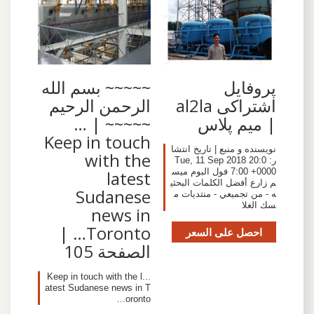
پروفایل
~~~~~ بسم الله
اشتراکی al2la
الرحمن الرحيم
| میم پلاس
~~~~~ | …
Keep in touch
نویسنده و منبع | تاریخ انتشا
with the
ر: Tue, 11 Sep 2018 20:0
7:00 +0000 فول البوم ميس
latest
م زارع أفضل الكلمات البحثي
Sudanese
ه - من تجميعي - منتديات م
سك الغلا
news in
Toronto… |
احصل على السعر
الصفحة 105
...Keep in touch with the l
atest Sudanese news in T
oronto...