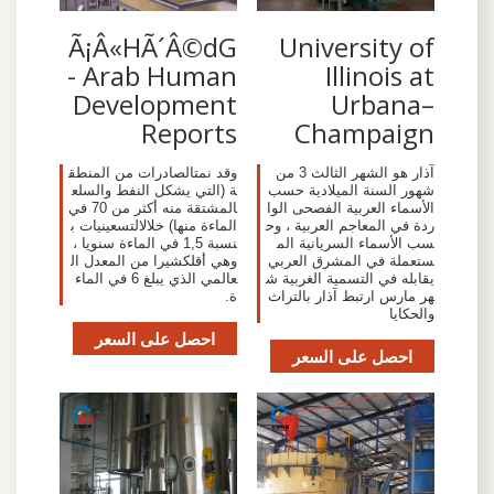
Ã¡Â«HÃ´Â©dG
University of
- Arab Human
Illinois at
Development
Urbana–
Reports
Champaign
آذار هو الشهر الثالث 3 من
وقد نمتالصادرات من المنطق
شهور السنة الميلادية حسب
ة (التي يشكل النفط والسلع
الأسماء العربية الفصحى الوا
المشتقة منه أكثر من 70 في
ردة في المعاجم العربية ، وح
الماءة منها) خلالالتسعينيات ب
سب الأسماء السريانية الم
نسبة 1,5 في الماءة سنويا ،
ستعملة في المشرق العربي
وهي أقلكشيرا من المعدل ال
يقابله في التسمية الغربية ش
عالمي الذي يبلغ 6 في الماء
هر مارس ارتبط آذار بالتراث
ة.
والحكايا
احصل على السعر
احصل على السعر