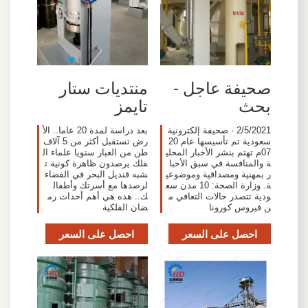
صحيفة عاجل -
منتديات ستار
بحث
تايمز
2/5/2021 · صحيفة إلكترونية
بعد دراسة لمدة 20 عاما.. الأ
سعودية تم تأسيسها عام 20
رض تستقبل أكثر من 5 آلاف
07م تهتم بنشر الأخبار المحلي
طن من الغبار سنويا علماء ال
ة والمنافسة في سبق الأخبا
فلك يرصدون ظاهرة كونية ت
ر بمهنية ومصداقية وموضوعي
شبه قنديل البحر في الفضاء
ة. وزارة الصحة: 10 مدن سع
لرصدها مع أسرتك وأطفال
ودية تتصدر حالات التعافي م
ك.. هذه هي أهم أحداث رم
ن فيروس كورونا
ضان الفلكية
احصل على السعر
احصل على السعر