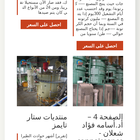
ك، فقد صار الآن مستحيلا تق
جات حيث ينتج المصنع ----- ك
ريبا، ومن 24 من الأنواع الت
رتونة/ يوم وقد احتسب عدد
ي كان يتم صيدها
أيام التشغيل 300يوم إذا يتن
ج المصنع ---- مليون كرتونه
في السنة وبما أن حجم الكر
احصل على السعر
تونة ----جم إذا يحتاج المصنع
حوالي ---- طن/ سنويا من
احصل على السعر
الصفحة 4 –
منتديات ستار
أد.أسامه فؤاد
تايمز
شعلان -
[تقرير] أشهر حوادث الطيرا