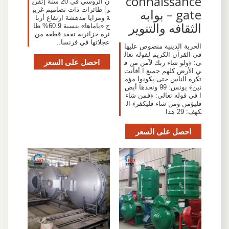
connaissance
ن الروسي في 20 سنة [تقري
ر] طائرات ذات تصاميم غريب
gate – بوابه
ة ومزايا مدهشة ارتفاع أربا
الثقافه والتنوير
ح «ياماها» بنسبة 60.9% طا
ئرة جزائرية تفقد قطعة من
عجلاتها في فرنسا..
الحرية الدينية منصوص عليها
في القرآن الكريم لقوله تعال
احصل على السعر
ى: ﴿ولو شاء ربك لآمن من ف
ي الأرض كلهم جميع ا أفأنت
تكره الناس حتى يكونوا مؤم
نين﴾ يونس: 99 ونجدها أيض
ا في قوله تعالى: ﴿فمن شاء
فليؤمن ومن شاء فليكفر﴾ ال
كهف: 29 هذا
احصل على السعر