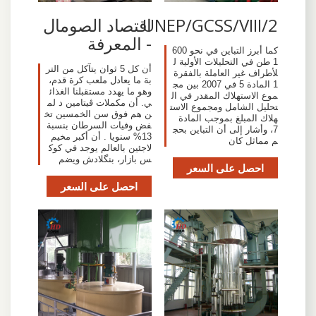
UNEP/GCSS/VIII/2
اقتصاد الصومال
- المعرفة
كما أبرز التباين في نحو 600
1 طن في التحليلات الأولية ل
أن كل 5 ثوان يتآكل من التر
لأطراف غير العاملة بالفقرة
بة ما يعادل ملعب كرة قدم،
1 المادة 5 في 2007 بين مج
وهو ما يهدد مستقبلنا الغذائ
موع الاستهلاك المقدر في ال
ي. أن مكملات ڤيتامين د لم
تحليل الشامل ومجموع الاست
ن هم فوق سن الخمسين تخ
هلاك المبلغ بموجب المادة
فض وفيات السرطان بنسبة
7، وأشار إلى أن التباين بحج
13% سنويا . أن أكبر مخيم
م مماثل كان
لاجئين بالعالم يوجد في كوك
س بازار، بنگلادش ويضم
احصل على السعر
احصل على السعر