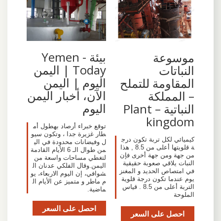
بيئة - Yemen
موسوعة
Today | اليمن
النباتات
اليوم | اليمن
المقاومة للتملح
الآن، أخبار اليمن
– المملكة
اليوم
النباتية – Plant
kingdom
توقع خبراء أرصاد بهطول أم
طار غزيرة جدا ، وتكون سيو
كيميائي لكل تربة تكون درج
ل وفيضانات محدودة في الي
ة قلويتها أعلى من 8.5 , هذا
من طوال الـ 6 الأيام القادمة
من جهة ومن جهة أخرى فإن
لتغطي مساحات واسعة من
النبات يلاقي صعوبة حقيقية
اليمن.وقال الفلكي عدنان ال
في امتصاص الحديد و المغنز
شوافي، إن اليوم الاربعاء، يو
يوم عندما تكون درجة قلوية
م ماطر و متميز عن الأيام ال
التربة أعلى من 8.5 . قياس
ماضية.
الملوحة
احصل على السعر
احصل على السعر