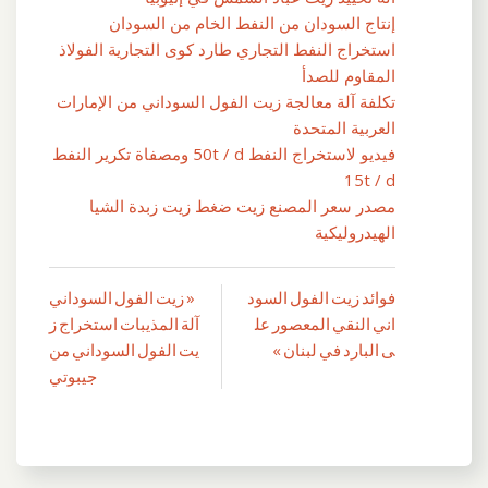
إنتاج السودان من النفط الخام من السودان
استخراج النفط التجاري طارد كوى التجارية الفولاذ
المقاوم للصدأ
تكلفة آلة معالجة زيت الفول السوداني من الإمارات
العربية المتحدة
فيديو لاستخراج النفط 50t / d ومصفاة تكرير النفط
15t / d
مصدر سعر المصنع زيت ضغط زيت زبدة الشيا
الهيدروليكية
فوائد زيت الفول السود
« زيت الفول السوداني
تصفّح
اني النقي المعصور عل
آلة المذيبات استخراج ز
المقالات
ى البارد في لبنان »
يت الفول السوداني من
جيبوتي