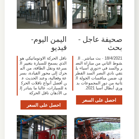
صحيفة عاجل -
اليمن اليوم-
بحث
فيديو
18/4/2021 · بث مباشر.. ال
ناقل الحركة الاوتوماتيكي هو
شوط الثاني من مباراة النص
الذي يسمح للسيارة بتغيير ال
ر والسد في «دوري آسيا» يل
سرعة ونقل الطاقة، من الم
تقي نادي النصر السد القطر
حرك إلى محور القيادة، بسر
ي، ضمن منافسات الجولة ال
عة وفعالية، وعند الحديث ع
ثانية من دور المجموعات بد
ن أفضل أنواع ناقلات الحرك
وري أبطال آسيا 2021.
ة للسيارات، غالبا ما يتبادر إل
ى الأذهان ناقل الحركة
احصل على السعر
احصل على السعر