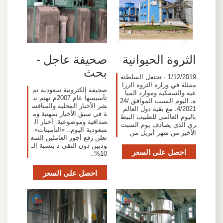
الثروة الحيوانية
صحيفة عاجل -
بحث
1/12/2019 · تحتفل السلطنة
ممثلة في وزارة الثروة الزرا
صحيفة إلكترونية سعودية تم
عية والسمكية وموارد الميا
تأسيسها عام 2007م تهتم بن
ه، اليوم السبت الموافق 24/
شر الأخبار المحلية والمنافس
4/2021، مع بقية دول العالم
ة في سبق الأخبار بمهنية وم
باليوم العالمي للطبيب البيط
صداقية وموضوعية. أخبار ال
ري الذي يصادف يوم السبت
سعودية اليوم.. «التأمينات»
الأخير من شهر أبريل من
تعلن رفع أجور العاملين السع
وديين دون التقي د بنسبة الـ
احصل على السعر
10%..
احصل على السعر