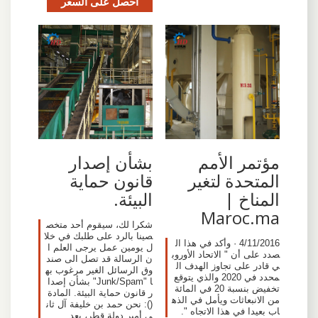
احصل على السعر
مؤتمر الأمم
بشأن إصدار
المتحدة لتغير
قانون حماية
المناخ |
البيئة.
Maroc.ma
شكرا لك، سيقوم أحد متخص
صينا بالرد على طلبك في خلا
4/11/2016 · وأكد في هذا ال
ل يومين عمل يرجى العلم ا
صدد على أن " الاتحاد الأوروب
ن الرسالة قد تصل الى صند
ي قادر على تجاوز الهدف ال
وق الرسائل الغير مرغوب به
محدد في 2020 والذي يتوقع
ا "Junk/Spam" بشأن إصدا
تخفيض بنسبة 20 في المائة
ر قانون حماية البيئة. المادة
من الانبعاثات ويأمل في الذه
(): نحن حمد بن خليفة آل ثان
اب بعيدا في هذا الاتجاه ".
ي أمير دولة قطر، بعد