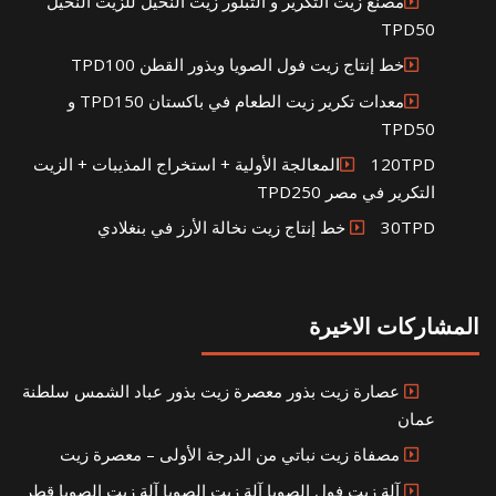
مصنع زيت التكرير و التبلور زيت النخيل للزيت النخيل
TPD50
خط إنتاج زيت فول الصويا وبذور القطن TPD100
معدات تكرير زيت الطعام في باكستان TPD150 و
TPD50
120TPDالمعالجة الأولية + استخراج المذيبات + الزيت
التكرير في مصر TPD250
30TPD خط إنتاج زيت نخالة الأرز في بنغلادي
المشاركات الاخيرة
عصارة زيت بذور معصرة زيت بذور عباد الشمس سلطنة
عمان
مصفاة زيت نباتي من الدرجة الأولى – معصرة زيت
آلة زيت فول الصويا آلة زيت الصويا آلة زيت الصويا قطر