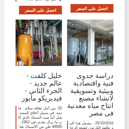
احصل على السعر
احصل على السعر
دراسة جدوى
خليل كلفت -
فنية واقتصادية
عالم جديد -
وبيئية وتسويقية
الجزء الثاني -
لانشاء مصنع
فيديريكو مايور
انتاج مياه معدنية
20: من أجل ثقافة سلام.. خا
فى مصر
تمة: في سبيل أخلاق للمست
قبل أما صيد السمك الذي كا
ن ما يزال يقدم، في 1962،
25/10/2016 · يشمل هذا البن
40000 طن من الأسماك هنا
د تكلفة الكرتون لتعبئة الزجا