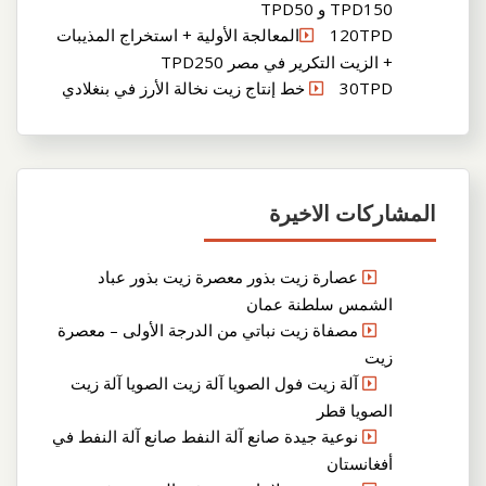
TPD150 و TPD50
120TPDالمعالجة الأولية + استخراج المذيبات
+ الزيت التكرير في مصر TPD250
30TPD خط إنتاج زيت نخالة الأرز في بنغلادي
المشاركات الاخيرة
عصارة زيت بذور معصرة زيت بذور عباد
الشمس سلطنة عمان
مصفاة زيت نباتي من الدرجة الأولى – معصرة
زيت
آلة زيت فول الصويا آلة زيت الصويا آلة زيت
الصويا قطر
نوعية جيدة صانع آلة النفط صانع آلة النفط في
أفغانستان