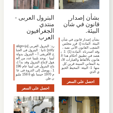
بشأن إصدار
البترول العربى -
قانون في شأن
منتدي
البيئة.
الجغرافيون
العرب
بشأن إصدار قانون في شأن
البيئة. المادة (): قرر مجلس
رد: البترول العربى [align=ju
الشعب القانون الآتى نصه ،
stify] ثانيا : البترول فى الجنا
وقد أصدرناه :المادة (1): 1: ي
ح الأفريقى أ – البترول بدولة
قصد في تطبيق أحكام هذا ال
ليبيا : يوجد بليبيا عدد من الح
قانون بالألفاظ والعبارات الآت
قول لإنتاج البترول وقد بدأ إن
ية المعاني المبينة قرين كل
تاج البترول فى ليبيا عام 196
منها: 1- البيئة: المحيط الحيو
1 ، ووصل إلى الذروة فى عا
ي الذي
م 1970 حينما بلغ 159.6 مليو
ن طن
احصل على السعر
احصل على السعر