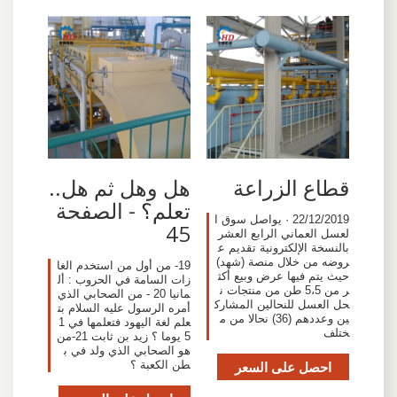
قطاع الزراعة
هل وهل ثم هل..
تعلم؟ - الصفحة
22/12/2019 · يواصل سوق ا
45
لعسل العماني الرابع العشر
بالنسخة الإلكترونية تقديم ع
روضه من خلال منصة (شهد)
19- من أول من استخدم الغا
حيث يتم فيها عرض وبيع أكث
زات السامة في الحروب : أل
ر من 5،5 طن من منتجات ن
مانيا 20 - من الصحابي الذي
حل العسل للنحالين المشارك
أمره الرسول عليه السلام بت
ين وعددهم (36) نحالا من م
علم لغة اليهود فتعلمها في 1
ختلف
5 يوما ؟ زيد بن ثابت 21-من
هو الصحابي الذي ولد في ب
احصل على السعر
طن الكعبة ؟