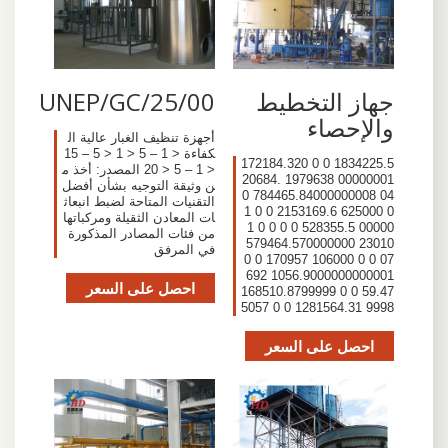
جهاز التخطيط
UNEP/GC/25/00
والإحصاء
أجهزة تنظيف الغبار عالية ال
كفاءة < 1 – 5 < 1 < 5 – 15
1834225.5 0 0 172184.320
< 1 – 5 < 20 المصدر: أخذ م
00000001 1979638 20684.
ن وثيقة التوجيه بشأن أفضل
04 784465.84000000008 0
التقنيات المتاحة لضبط انبعاث
0 625000 2153169.6 0 0 1
ات المعادن الثقيلة ومركباتها
00000 528355.5 0 0 0 0 1
من فئات المصادر المذكورة
23010 579464.570000000
في المرفق
07 0 0 106000 170957 0 0
1056.9000000000001 692
احصل على السعر
59.47 0 0 168510.8799999
9998 1281564.31 0 0 5057
احصل على السعر