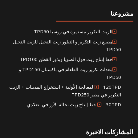
مشروعنا
الزيت التكرير مستمرة في روسيا TPD50
مصنع زيت التكرير و التبلور زيت النخيل للزيت النخيل
TPD50
خط إنتاج زيت فول الصويا وبذور القطن TPD100
معدات تكرير زيت الطعام في باكستان TPD150 و
TPD50
120TPDالمعالجة الأولية + استخراج المذيبات + الزيت
التكرير في مصر TPD250
30TPD خط إنتاج زيت نخالة الأرز في بنغلادي
المشاركات الاخيرة