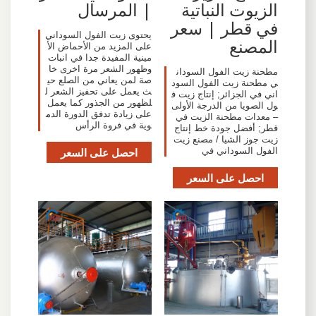
الزيوت النباتية
| المرسال
في قطر | سعر
يحتوى زيت الفول السوداني
المصنع
على المزيد من الأحماض الأ
مينية المفيدة جدا في انبات
وظهور الشعر مرة اخرى خا
مطحنة زيت الفول السودان
صة لمن يعاني من الصلع حي
ي مطحنة زيت الفول السود
ث يعمل على تحفيز الشعر ل
اني في الجزائر; إنتاج زيت ف
لظهور من الجذور كما يعمل
ول الصويا من الدرجة الأولى
على زيادة تدفق الدورة الدم
– معدات مطحنة الزيت في
وية في فروة الرأس
قطر; أفضل جودة خط إنتاج
زيت جوز الشيا / مصنع زيت
الفول السوداني في
احصل على السعر
احصل على السعر