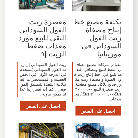
تكلفة مصنع خط
معصرة زيت
إنتاج مصفاة
الفول السوداني
زيت الفول
النقي للبيع مورد
السوداني في
معدات ضغط
موريتانيا
الزيت hj
مصادر شركات تصنيع مصاف
زيت الفول السوداني إن زي
ي النفط للبيع ومصافي النف
ت الفول السوداني يُستخدم
ط للبيع في. خط إنتاج زيت ف
في الدرجة الأولى في الحقن
ول الصويا و مصفاة زيت مك
العضلية و المستحضرات الص
رر صالح للأكل مصنع مطحنة
يدلانية المُعدّة للتطبيق المو
زيت صغيرة للبيع ٣٠٬٠٠٠٫٠٠
ضعي ، كما أنه يُعتبر زيتاً غذا
us$-٣٬٠٠٠٬٠٠٠٫٠٠ us$ / مج
ئياً يمكن تناوله .
موعات
احصل على السعر
احصل على السعر