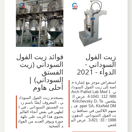
زيت الفول
فوائد زيت الفول
السوداني -
السوداني (زيت
الدواء - 2021
الفستق
السوداني) |
استعراض موجز مع إشارة خ
أحلى هاوم
اصة إلى زيت الفول السودان
ي. Arch Pathol Lab Med 1
988؛ 112: 1041-4. عرض ال
يستخدم زيت الفول السودان
ملخص. Kritchevsky D، Te
ي ، المعروف أيضًا باسم زي
pper SA، Klurfeld DM. قد ي
ت الفستق السوداني ، في ا
سهم اللاكتين في تساقط زي
لطهي في بعض أنحاء العالم.
ت الفول السوداني. الدهون
يحتوي هذا الزيت على نكهة
1998 ؛ 33: 821-3. عرض الم
جوزة ويوفر العديد من الفوائ
لخص.
د الصحية.