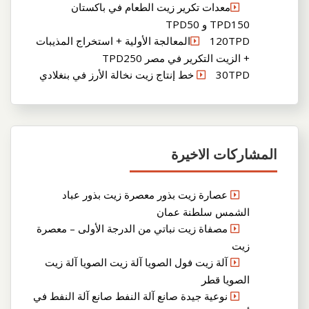
معدات تكرير زيت الطعام في باكستان
TPD150 و TPD50
120TPDالمعالجة الأولية + استخراج المذيبات
+ الزيت التكرير في مصر TPD250
30TPD خط إنتاج زيت نخالة الأرز في بنغلادي
المشاركات الاخيرة
عصارة زيت بذور معصرة زيت بذور عباد
الشمس سلطنة عمان
مصفاة زيت نباتي من الدرجة الأولى – معصرة
زيت
آلة زيت فول الصويا آلة زيت الصويا آلة زيت
الصويا قطر
نوعية جيدة صانع آلة النفط صانع آلة النفط في