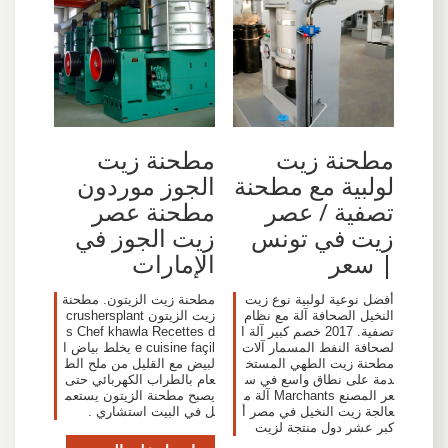
مطحنة زيت
مطحنة زيت
لولبية مع مطحنة
الجوز موردون
تصفية / عصر
مطحنة عصر
زيت في تونس
زيت الجوز في
| سعر
الإمارات
أفضل نوعية لولبية نوع زيت
مطحنة زيت الزيتون. مطحنة
النخيل الصحافة آلة مع نظام
زيت الزيتون crushersplant
تصفية. 2017 خصم كبير آلة ا
s Chef khawla Recettes d
لصحافة النفط المسمار آلات
e cuisine façil يخلط بياض ا
مطحنة زيت الطهي المستخ
لبيض مع القليل من ملح الط
دمة على نطاق واسع في س
عام بالطراب الكهربائي حتى
عر المصنع Marchants آلة م
يصبح مطحنة الزيتون يستعم
عالجة زيت النخيل في مصر أ
ل في البيت استشاري .
كبر عشر دول منتجة لزيت