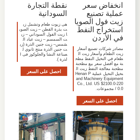
انخفاض سعر
نقطة التجارة
عملية تصنيع
السودانية
زيت فول الصويا
هى زيوت طعام وتشمل زي
استخراج النفط
ت بذرة القطن – زيت الصوي
ا زيت الفول السوداني – زي
في الأردن
ت السمسم – زيت عباد ال
شمس– زيت جنين الذرة (زي
مصادر شركات تصنيع أسعار
ت جنين الذرة منتج ثانوي ل
زيت الطعام وأسعار زيت ال
صناعة النشا والجلوكوز فى ا
طعام في النخيل النفط مطح
لذرة ).
نة مع أفضل سعر بيع مطحنة
مطحنة معالجة النفط زيت ال
احصل على السعر
نخيل النخيل عملية Henan P
and Machinery Equipment
Co., Ltd. US $2100.0-220
0.0 / مجموعات.
احصل على السعر