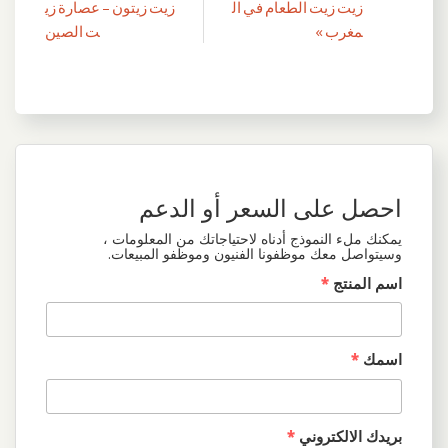
تصفّح
زيت زيت الطعام في ال
زيت زيتون – عصارة زي
المقالات
مغرب »
ت الصين
احصل على السعر أو الدعم
يمكنك ملء النموذج أدناه لاحتياجاتك من المعلومات ،
وسيتواصل معك موظفونا الفنيون وموظفو المبيعات.
اسم المنتج
*
اسمك
*
بريدك الالكتروني
*