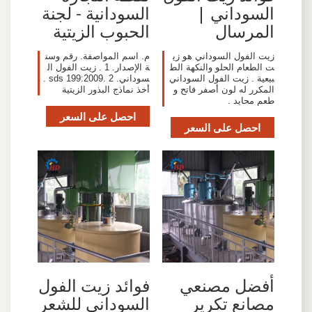
السوداني |
السودانية - لجنة
المرسال
الحبوب الزيتية
زيت الفول السوداني هو زي
م. اسم المواصفة. رقم وسن
ت الطعام الحلو والنكهة الط
ة الإصدار. 1 . زيت الفول ال
بيعية . زيت الفول السوداني
سوداني. sds 199:2009. 2 .
المكرر له لون أصفر فاتح و
أخذ نماذج البذور الزيتية
طعم محايد .
احصل على السعر
احصل على السعر
أفضل مصنعي
فوائد زيت الفول
مصانع تكرير
السوداني للشعر