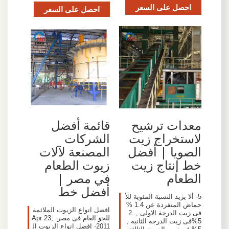
احصل على السعر
احصل على السعر
معدات ترشيح
قائمة أفضل
لاستخراج زيت
الشركات
الصويا | أفضل
المصنعة لآلات
خط إنتاج زيت
زيوت الطعام
الطعام
في مصر |
أفضل خط
5- ألا يزيد النسبة المئوية للأ
حماض المنفردة عن 1.4 %
افضل انواع الزيوت الملائمة
فى زيت الدرجة الاولى , 2.
للجو العام فى مصر. Apr 23,
5%فى زيت الدرجة الثانية ,
2011· افضل انواع الزيوت ال