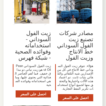
مصادر شركات
زيت الفول
تصنيع زيت
السوداني -
الفول السوداني
استخداماته
خط الانتاج
وفوائده الصحية
وزيت الفول
- شبكة فهرس
هؤلاء. تتوفر زيت الفول الس
زيت الفول السوداني Pean
وداني خط الانتاج في كل من
ut Oil هو زيت نباتي ذو مذا
الإصدارين شبه التلقائي والتل
ق خفيف. فما أهم العناصر ال
قائي بثبات ثابت. تم اعتماد
غذائية التي يحتوي عليها، وما
هذه الآلات واختبارها والتحق
هي استخداماته وفوائده الص
ق منها لجميع أنواع استخدام
حية
ات تكرير النفط التجارية.
احصل على السعر
احصل على السعر