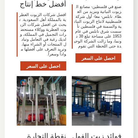
أفضل خط إنتاج
صنع في فلسطين- مصانع ال
زيوت النباتية ومزيد من الع
افضل شركات الزيوت العطر
طاء. نابلس- معا- أول شركة
ية بالمملكة أهل السعودية. ت
فلسطينية لانتاج الزيوت النبات
بحث عن افضل شركات الزي
ية والسمنة في فلسطين تأ
وت العطرية ووكلاء مستحض
سست شرق نابلس في عام
رات التجميل في المملكة، و
1953 على مساحة تبلغ 38 د
لديك رغبة في التعامل وتباد
ونما، وما زالت الشركة الوحي
ل المنتجات أو الشراء منها،
دة حتى اللحظة التي تقوم
وتريد التعرف على أفضلها م
واداً وسعراً.
احصل على السعر
احصل على السعر
فوائد زيت الفول
نقطة التجارة