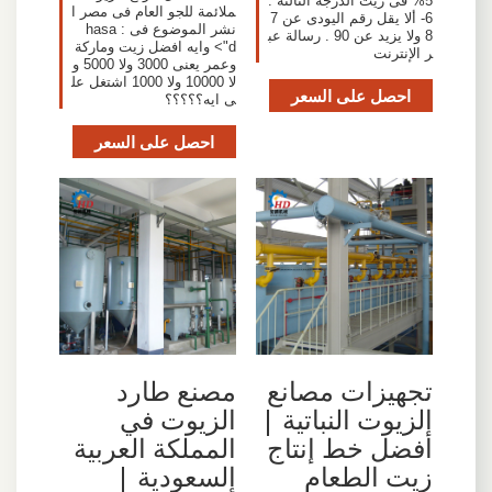
5% فى زيت الدرجة الثالثة .
ملائمة للجو العام فى مصر ا
6- ألا يقل رقم اليودى عن 7
نشر الموضوع فى : hasa
8 ولا يزيد عن 90 . رسالة عب
d"> وايه افضل زيت وماركة
ر الإنترنت
وعمر يعنى 3000 ولا 5000 و
لا 10000 ولا 1000 اشتغل عل
احصل على السعر
ى ايه؟؟؟؟؟
احصل على السعر
تجهيزات مصانع
مصنع طارد
الزيوت النباتية |
الزيوت في
أفضل خط إنتاج
المملكة العربية
زيت الطعام
السعودية |