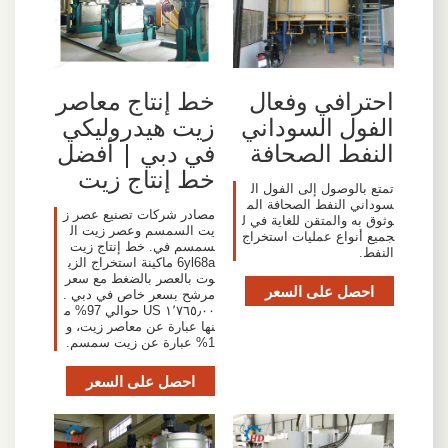
احترافي وفعال
خط إنتاج معاصر
الفول السوداني
زيت هيدروليكي
النفط الصحافة
في دبي | أفضل
خط إنتاج زيت
تمتع بالوصول إلى الفول ال
سوداني النفط الصحافة الم
مصادر شركات تصنيع عصر ز
وثوق به والمتقن للغاية في ل
يت السمسم وعصر زيت ال
جميع أنواع عمليات استخراج
سمسم في. خط إنتاج زيت
النفط.
6yl68a ماكينة استخراج الزي
وت بالعصر بالضغط مع سعر
احصل على السعر
مرشح بسعر خاص في دبي .
١٬٧٦٥٫٠٠ US حوالي 97% م
نها عبارة عن معاصر زيت، و
1% عبارة عن زيت سمسم.
احصل على السعر