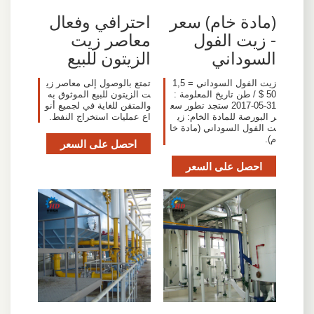
(مادة خام) سعر
احترافي وفعال
- زيت الفول
معاصر زيت
السوداني
الزيتون للبيع
زيت الفول السوداني = 1,5
تمتع بالوصول إلى معاصر زي
50 $ / طن تاريخ المعلومة :
ت الزيتون للبيع الموثوق به
31-05-2017 ستجد تطور سع
والمتقن للغاية في لجميع أنو
ر البورصة للمادة الخام: زي
اع عمليات استخراج النفط.
ت الفول السوداني (مادة خا
م).
احصل على السعر
احصل على السعر