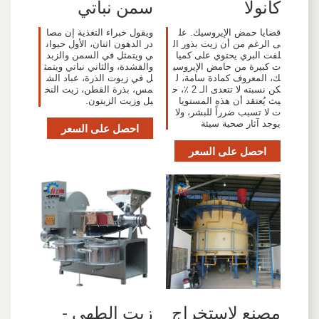
كانولا
سمن نباتي
قضايا حمض الإيروسيك. عل
ويقول خبراء التغذية إن مصا
ى الرغم من أن زيت بذور ال
در الدهون اثنان، الأول حيوان
لفت البري يحتوي على كميا
ي ويتمثل في السمن والزبد
ت كبيرة من حامض الإيروسي
والقشدة، والثاني نباتي ويتمث
ك، المعروف كمادة سامة، ل
ل في زيوت الذرة، عباد الش
كن نسبته لا تتعدى الـ 2 ٪، ح
مس، بذرة القطن، زيت النخ
يث يُعتقد أن هذه المستويا
يل وزيت الزيتون.
ت لا تسبب ضرراً للبشر، ولا
يوجد آثار صحية سيئة
احصل على السعر
احصل على السعر
مصنع لاستخراج
زيت الطهي -