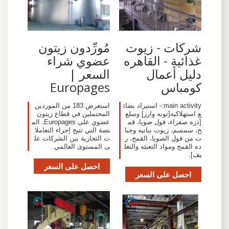
شركات - زيوت
مُورِّدون زيتون
غذائية - القاهره
عضوي شراء
دليل أعمال
السعر |
كومباس
Europages
main activity:- استيراد بضائ
استعرض 183 من الموردين
ع استهلاكيه[تونه وارز] وسلع
المحتملين في قطاع زيتون
[ذره صفراء، فول صويا، قم
عضوي على Europages، الم
ح، سمسم، زيوت نباتيه وجبا
نصة التي تتيح إجراء التعاملا
ت من فول الصويا، القمح، ر
ت التجارية بين الشركات عل
ده القمح ومواد التعبئه والتغل
ى المستوى العالمي.
يف].
احصل على السعر
احصل على السعر