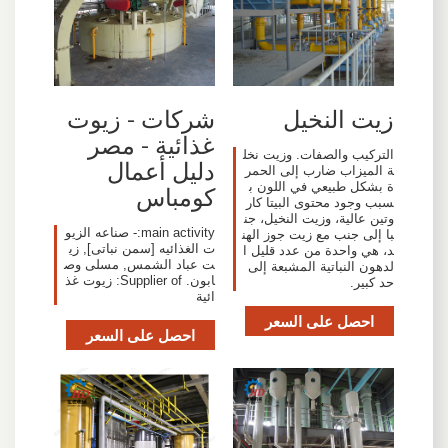
زيت النخيل
شركات - زيوت
غذائية - مصر
التركيب والصفات. وزيت نخل
دليل أعمال
ة الميزاب ضارب إلى الحمر
ة بشكل طبيعي في اللون ب
كومباس
سبب وجود محتوى البيتا كار
وتين عالية، وزيت النخيل، جن
main activity:- صناعه الزيو
با إلى جنب مع زيت جوز الهن
ت الغذائيه [سمن نباتى], زي
د، هي واحدة من عدد قليل ا
ت عباد الشمس, مسلى وص
لدهون النباتية المشبعة إلى
ابون. Supplier of: زيوت غذ
حد كبير.
ائية
احصل على السعر
احصل على السعر