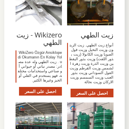
زيت الطهي
Wikizero - زيت
الطهي
أنواع زيت الطهي. زيت الزيت
ون وزيت النخيل وزيت فول
WikiZero Özgür Ansiklope
الصويا وزيت الكانولا (زيت ب
di Okumanın En Kolay Yol
ذور اللفت) وزيت بذور اليقط
u . زيت الطهي وله عدة مص
ين وزيت الذرة وزيت زهرة ا
ادر: مصدر نباتي أو حيواني أ
لشمس وزيت القرطم وزيت
و صناعي واستخدامات مختلف
الفول السوداني وزيت بذور
ة، فهو يستخدم في القلي أو
العنب وزيت السمسم وزيت
الخبز وغيرها الكثير.
الاركان وزيت نخالة
احصل على السعر
احصل على السعر