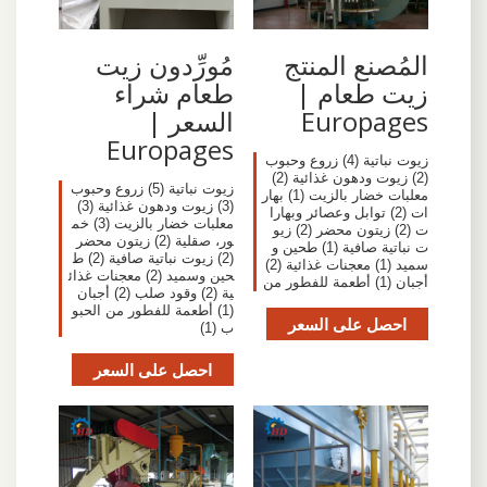
المُصنع المنتج
مُورِّدون زيت
زيت طعام |
طعام شراء
Europages
السعر |
Europages
زيوت نباتية (4) زروع وحبوب
(2) زيوت ودهون غذائية (2)
زيوت نباتية (5) زروع وحبوب
معلبات خضار بالزيت (1) بهار
(3) زيوت ودهون غذائية (3)
ات (2) توابل وعصائر وبهارا
معلبات خضار بالزيت (3) خم
ت (2) زيتون محضر (2) زيو
ور، صقلية (2) زيتون محضر
ت نباتية صافية (1) طحين و
(2) زيوت نباتية صافية (2) ط
سميد (1) معجنات غذائية (2)
حين وسميد (2) معجنات غذائ
أجبان (1) أطعمة للفطور من
ية (2) وقود صلب (2) أجبان
(1) أطعمة للفطور من الحبو
احصل على السعر
ب (1)
احصل على السعر