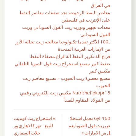
في العراق
معاصر النفط الرخيصة تجد صفقات معاصر النفط
على الإنترنت في فلسطين
معدات تجهيز وتوريد زيت الفول السوداني وزيت
الفول السوداني
100t الأكثر تقدما تكنولوجيا معالجة زيت نخالة الأرز
من الإمارات العربية المتحدة
فراغ آلة تكرير النفط آلة فراغ مصفاة النفط
ضغط كبير مصنع استخراج زيت فول الصويا التلقائي
مكبس كبير
مصنع معصرة زيت الحبوب – تصنيع معاصر زيت
الحبوب
Nutrichef pkopr15 مكبس زيت إلكتروني رقمي
من الفولاذ المقاوم للصدأ
6yl-160 معمل استخلا
« استخراج زيت كوميت
تصفّح
ص زيت فول الصويا يعم
للبيع – نهر كالاهاري ور
المقالات
ل من الامارات »
حلات السفاري