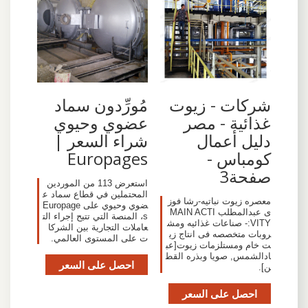
شركات - زيوت
مُورِّدون سماد
غذائية - مصر
عضوي وحيوي
دليل أعمال
شراء السعر |
كومباس -
Europages
صفحة3
استعرض 113 من الموردين
المحتملين في قطاع سماد ع
معصره زيوت نباتيه-رشا فوز
ضوي وحيوي على Europage
ى عبدالمطلب MAIN ACTI
s، المنصة التي تتيح إجراء الت
VITY:- صناعات غذائيه ومش
عاملات التجارية بين الشركا
روبات متخصصه فى انتاج زي
ت على المستوى العالمي.
ت خام ومستلزمات زيوت[عب
ادالشمس, صويا وبذره القط
احصل على السعر
ن].
احصل على السعر