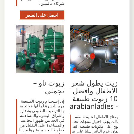
شركاء عالميين.
احصل على السعر
زيت يطول شعر
زيوت ناو –
الاطفال وأفضل
تجملي
10 زيوت طبيعة
إن إستخدام زيوت الطبيعية
- arabianladies
مهم للبشرة لما لها فوائد من
ها الترطيب الطبيعي ونضارة
واشراق البشرة والمساهمة
يحتاج الاطفال لعناية خاصة، ل
في الحد من ظهور التجاعيد
ذلك يجب اختيار منتجات تحت
والمساعدة على التقليل من
وي على مكونات طبيعية، لض
خطوط الجسم وغيرها من ال
مان عدم التأثير سلبا على ص