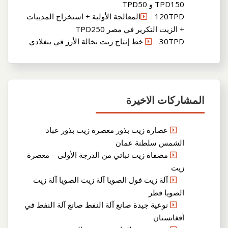
TPD150 و TPD50
120TPDالمعالجة الأولية + استخراج المذيبات
+ الزيت التكرير في مصر TPD250
30TPD خط إنتاج زيت نخالة الأرز في بنغلادي
المشاركات الاخيرة
عصارة زيت بذور معصرة زيت بذور عباد
الشمس سلطنة عمان
مصفاة زيت نباتي من الدرجة الأولى – معصرة
زيت
آلة زيت فول الصويا آلة زيت الصويا آلة زيت
الصويا قطر
نوعية جيدة صانع آلة النفط صانع آلة النفط في
أفغانستان