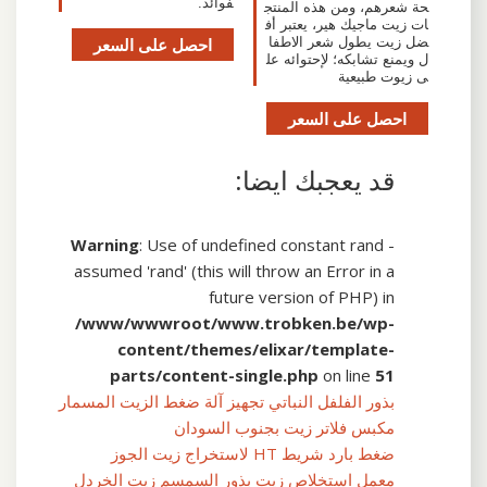
فوائد.
حة شعرهم، ومن هذه المنتج
ات زيت ماجيك هير، يعتبر أف
ضل زيت يطول شعر الاطفا
احصل على السعر
ل ويمنع تشابكه؛ لإحتوائه عل
ى زيوت طبيعية
احصل على السعر
قد يعجبك ايضا:
Warning
: Use of undefined constant rand -
assumed 'rand' (this will throw an Error in a
future version of PHP) in
/www/wwwroot/www.trobken.be/wp-
content/themes/elixar/template-
parts/content-single.php
on line
51
بذور الفلفل النباتي تجهيز آلة ضغط الزيت المسمار
مكبس فلاتر زيت بجنوب السودان
ضغط بارد شريط HT لاستخراج زيت الجوز
معمل استخلاص زيت بذور السمسم زيت الخردل