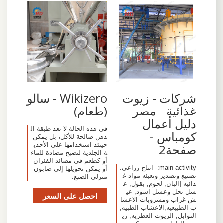
شركات - زيوت
Wikizero - سالو
غذائية - مصر
(طعام)
دليل أعمال
في هذه الحالة لا تعد طبقة ال
كومباس -
دهن صالحة للأكل، بل يمكن
حينئذ استخدامها على الأحذي
صفحة2
ة الجلدية لتصبح مضادة للماء
أو كطعم في مصائد الفئران
main activity:- انتاج زراعى.
أو يمكن تحويلها إلى صابون
تصنيع وتصدير وتعبئه مواد غ
منزلي الصنع.
ذائيه [البان, لحوم, بقول, ع
سل نحل وعسل اسود, عي
احصل على السعر
ش غراب ومشروبات الاعشا
ب الطبيعيه,الاعشاب الطبيه,
التوابل, الزيوت العطريه, زي