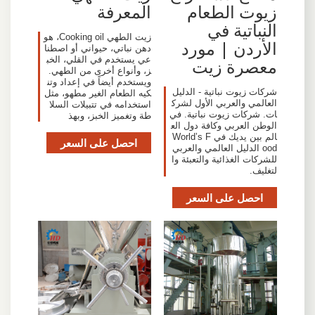
زيوت الطعام
المعرفة
النباتية في
زيت الطهي Cooking oil، هو
الأردن | مورد
دهن نباتي، حيواني أو اصطنا
عي يستخدم في القلي، الخب
معصرة زيت
ز، وأنواع أخرى من الطهي.
ويستخدم أيضاً في إعداد وتن
شركات زيوت نباتية - الدليل
كيه الطعام الغير مطهو، مثل
العالمي والعربي الأول لشرك
استخدامه في تتبيلات السلا
ات. شركات زيوت نباتية. في
طة وتغميز الخبز، وبهذ
الوطن العربي وكافة دول الع
الم بين يديك في World’s F
احصل على السعر
ood الدليل العالمي والعربي
للشركات الغذائية والتعبئة وا
لتغليف.
احصل على السعر