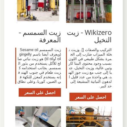
Wikizero - زيت
زيت السمسم -
النخيل
المعرفة
التركيب والصفات []. وزيت ن
زيت السمسم Sesame oil
خلة الميزاب ضارب إلى الح
(ويعرف أيضا باسم gingelly
مرة بشكل طبيعي في اللون
oil أوtil oil) هو زيت نباتي صا
بسبب وجود محتوى البيتا كار
لح للأكل يستخدم من بذور ال
وتين عالية، وزيت النخيل، جن
سمسم. بجانب استخدامه ك
با إلى جنب مع زيت جوز الهن
زيت طعام في جنوب الهند ف
د، هي واحدة من عدد قليل ا
إنه يستخدم كمعزز للنكهة ف
لدهون النباتية المشبعة إلى
ي الصين، كوريا، وعلى نطاق
حد كبير.
احصل على السعر
احصل على السعر