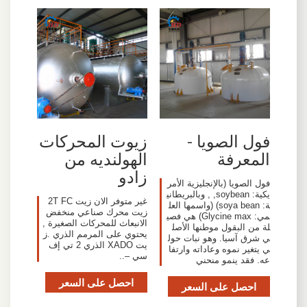
فول الصويا -
زيوت المحركات
المعرفة
الهولنديه من
زادو
فول الصويا (بالإنجليزية الأمر
يكية: soybean, , وبالبريطاني
غير متوفر الان زيت 2T FC
ة: soya bean) (واسمها العل
زيت محرك صناعي منخفض
مي: Glycine max) هي فصي
الانبعاث للمحركات الصغيرة ,
لة من البقول موطنها الأصل
يحتوي على المرمم الذري .ز
ي شرق آسيا. وهو نبات حول
يت XADO الذري 2 تي إف
ي يتغير نموه وعاداته وارتفا
سي –..
عه. فقد ينمو منحني
احصل على السعر
احصل على السعر