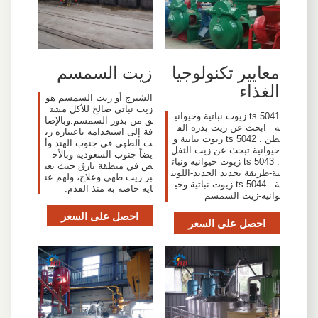
معايير تكنولوجيا
زيت السمسم
الغذاء
الشيرج أو زيت السمسم هو
زيت نباتي صالح للأكل مشت
ts 5041 زيوت نباتية وحيواني
ق من بذور السمسم.وبالإضا
ة - ابحث عن زيت بذرة الق
فة إلى استخدامه باعتباره زي
طن . ts 5042 زيوت نباتية و
ت الطهي في جنوب الهند وأ
حيوانية تبحث عن زيت الثفل
يضاً جنوب السعودية وبالأخ
. ts 5043 زيوت حيوانية ونبات
ص في منطقة بارق حيث يعت
ية-طريقة تحديد الحديد-اللوني
بر زيت طهي وعلاج، ولهم عن
ة . ts 5044 زيوت نباتية وحي
اية خاصة به منذ القدم.
وانية-زيت السمسم
احصل على السعر
احصل على السعر