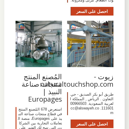
وت الطعام, مربى ومكرونه.
احصل على السعر
زيوت -
المُصنع المنتج
naturaltouchshop.com
منتجات صناعة
النبيذ |
طريق أبو بكر الصديق - حي
Europages
التعاون . الرياض , المملكة ا
لعربية السعودية. 00966503
cc@alswayeh.co
111601.
استعرض 678 المُصنع المنتج
m
في قطاع منتجات صناعة النب
يذ على Europages، منصة ال
احصل على السعر
تعاملات التجارية بين الشركا
ت، التي تتيح لك العثور على