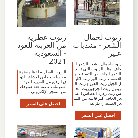
زيوت لجمال
زيوت عطرية
الشعر - منتديات
من العربية للعود
عبير
- السعودية
2021
زيوت لجمال الشعر الشعر ال
جاف أمثله للزيوت التى تفيد
الزيوت العطرية لدينا مصنوع
الشعر الجاف من التساقط و
ة بأسلوب خاص لعشاق الذو
التقصف: زيت الوز زيت اكلي
ق الرفيع من العربية للعود -
ل الجبل زيت الخروع زيت ال
خصومات خاصة عند تسوقك
زيتون زيت الجرجيرزيت الخ
من المتجر الإلكترونى
س زيت زهره العطاس (الش
عر الجاف أكثر قابلية من الش
احصل على السعر
عر الطبيعى) طريقة
احصل على السعر