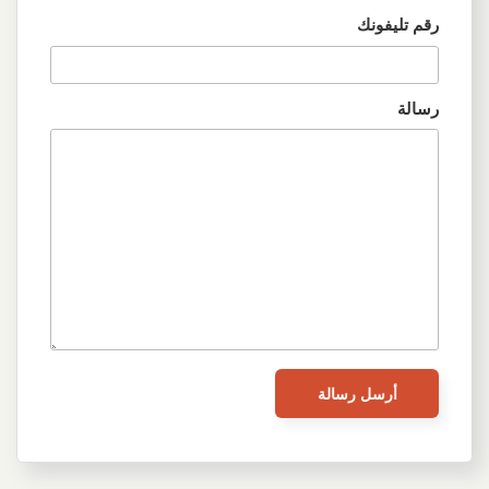
رقم تليفونك
رسالة