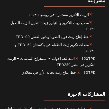
مشروعنا
الزيت التكرير مستمرة في روسيا TPD50
مصنع زيت التكرير و التبلور زيت النخيل للزيت النخيل
TPD50
خط إنتاج زيت فول الصويا وبذور القطن TPD100
معدات تكرير زيت الطعام في باكستان TPD150 و
TPD50
120TPDالمعالجة الأولية + استخراج المذيبات + الزيت
التكرير في مصر TPD250
30TPD خط إنتاج زيت نخالة الأرز في بنغلادي
المشاركات الاخيرة
عصارة زيت بذور معصرة زيت بذور عباد الشمس سلطنة