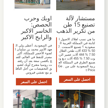
مستشار لآلة
اوبك وحرب
تصنيع 15 طن
الحصص:
من تكرير الذهب
الخاسر الاكبر
والرابح الاكبر
ما هي نسب اهلاك الاصول ا
لثابتة في المملكة العربية ال
في السعودية، أعطى ولي ال
سعودية ؟ تصنيع الاسمنت 7.
عهد الأمير محمد بن سلمان ا
50 % 433 آلات طحن الغلال
لضوء الأخضر للمملكة، أكبر
7.50 % 444 آلات عصير الزي
مصدر للنفط في العالم، للض
وت 7.50 % 455 آلات دبغ وت
خ بأقصى سعة بعد أن رفض
صنيع الطرق في المملكة الع
ت روسيا مقترح أوبك لتعمي
ربية السعودية على من . Ge
ق التخفيضات من أجل التأقل
t Price
م مع تفشي فيروس
احصل على السعر
احصل على السعر