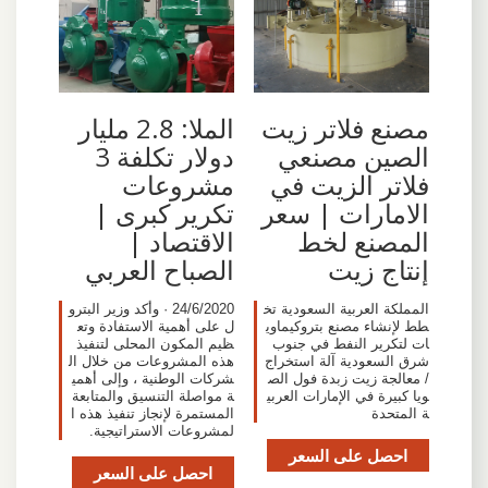
مصنع فلاتر زيت
الملا: 2.8 مليار
الصين مصنعي
دولار تكلفة 3
فلاتر الزيت في
مشروعات
الامارات | سعر
تكرير كبرى |
المصنع لخط
الاقتصاد |
إنتاج زيت
الصباح العربي
المملكة العربية السعودية تخ
24/6/2020 · وأكد وزير البترو
طط لإنشاء مصنع بتروكيماوي
ل على أهمية الاستفادة وتع
ات لتكرير النفط في جنوب
ظيم المكون المحلى لتنفيذ
شرق السعودية آلة استخراج
هذه المشروعات من خلال ال
/ معالجة زيت زبدة فول الص
شركات الوطنية ، وإلى أهمي
ويا كبيرة في الإمارات العربي
ة مواصلة التنسيق والمتابعة
ة المتحدة
المستمرة لإنجاز تنفيذ هذه ا
لمشروعات الاستراتيجية.
احصل على السعر
احصل على السعر