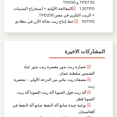
TPD150 و TPD50
120TPDالمعالجة الأولية + استخراج المذيبات
+ الزيت التكرير في مصر TPD250
30TPD خط إنتاج زيت نخالة الأرز في بنغلادي
المشاركات الاخيرة
عصارة زيت بذور معصرة زيت بذور عباد
الشمس سلطنة عمان
مصفاة زيت نباتي من الدرجة الأولى – معصرة
زيت
آلة زيت فول الصويا آلة زيت الصويا آلة زيت
الصويا قطر
نوعية جيدة صانع آلة النفط صانع آلة النفط في
أفغانستان