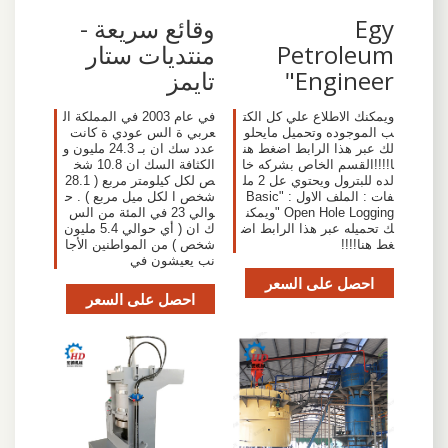
Egy
وقائع سريعة -
Petroleum
منتديات ستار
Engineer"
تايمز
ويمكنك الاطلاع علي كل الكت
في عام 2003 في المملكة ال
ب الموجوده وتحميل مايحلو
عربي ة الس عودي ة كانت
لك عبر هذا الرابط اضغط هن
عدد سك ان بـ 24.3 مليون و
ا!!!!القسم الخاص بشركه خا
الكثافة السك ان 10.8 شخ
لده للبترول ويحتوي عل 2 مل
ص لكل كيلومتر مربع ( 28.1
فات : الملف الاول : "Basic
شخص ا لكل ميل مربع ) . ح
Open Hole Logging "ويمكن
والي 23 في المئة من الس
ك تحميله عبر هذا الرابط اض
ك ان ( أي حوالي 5.4 مليون
غط هنا!!!!
شخص ) من المواطنين الأجا
نب يعيشون في
احصل على السعر
احصل على السعر