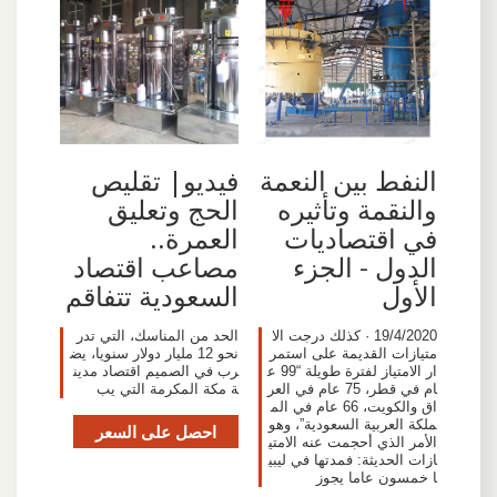
النفط بين النعمة
فيديو| تقليص
والنقمة وتأثيره
الحج وتعليق
في اقتصاديات
العمرة..
الدول - الجزء
مصاعب اقتصاد
الأول
السعودية تتفاقم
19/4/2020 · كذلك درجت الا
الحد من المناسك، التي تدر
متيازات القديمة على استمر
نحو 12 مليار دولار سنويا، يض
ار الامتياز لفترة طويلة “99 ع
رب في الصميم اقتصاد مدين
ام في قطر، 75 عام في العر
ة مكة المكرمة التي يب
اق والكويت، 66 عام في الم
ملكة العربية السعودية”، وهو
احصل على السعر
الأمر الذي أحجمت عنه الامتي
ازات الحديثة: فمدتها في ليبي
ا خمسون عاما يجوز