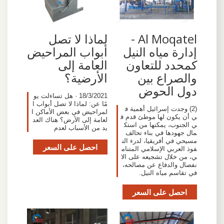
Al Moqatel -
لماذا لا تصل
إدارة مياه النيل
أبواب المراحيض
كمحدد للتعاون
العامة إلى
والصراع بين
الأرضية؟
دول الحوض
18/3/2021 · هل تساءلت يو
مًا عن: لماذا لا تصل أبواب ا
(2) وجدت إسرائيل أهمية ف
لمراحيض في بعض الأماكن ا
ي أن يكون لها موطئ قدم ف
لعامة إلى الأرض؟ هناك العد
ي الجنوب، يمكنها من استك
يد من الأسباب لعدم
مال جهودها في بناء تحالف
مسيحي في أفريقيا، لدرء الن
احصل على السعر
فوذ العربي الإسلامي المتنام
ي، من خلال تشجيعه على الا
نفصال والدفاع عن مصالحه،
في تقاسم مياه النيل.
احصل على السعر