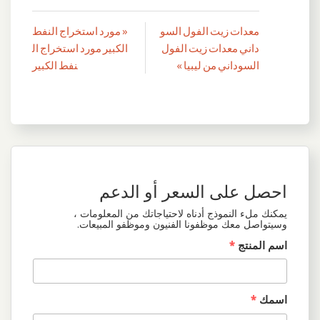
معدات زيت الفول السو
« مورد استخراج النفط
تصفّح
داني معدات زيت الفول
الكبير مورد استخراج ال
المقالات
السوداني من ليبيا »
نفط الكبير
احصل على السعر أو الدعم
يمكنك ملء النموذج أدناه لاحتياجاتك من المعلومات ،
وسيتواصل معك موظفونا الفنيون وموظفو المبيعات.
اسم المنتج
*
اسمك
*