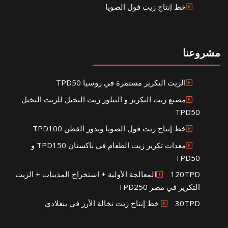
خط إنتاج زيت فول الصويا
مشروعنا
الزيت التكرير مستمرة في روسيا TPD50
مصنع زيت التكرير و التبلور زيت النخيل للزيت النخيل
TPD50
خط إنتاج زيت فول الصويا وبذور القطن TPD100
معدات تكرير زيت الطعام في باكستان TPD150 و
TPD50
120TPDالمعالجة الأولية + استخراج المذيبات + الزيت
التكرير في مصر TPD250
30TPD خط إنتاج زيت نخالة الأرز في بنغلادي