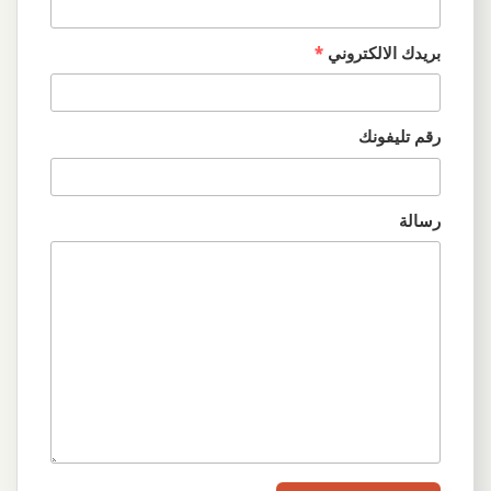
بريدك الالكتروني
*
رقم تليفونك
رسالة