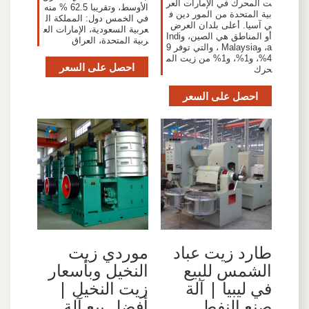
ت المحرك في الإمارات العر
الأوسط، وتقريبا 62.5 % منه
بية المتحدة من المور دين ف
في الخمس دول: المملكة ال
ي آسيا. أعلى بلدان العرض
عربية السعودية، الإمارات الع
أو المناطق هي الصين، وIndi
ربية المتحدة، العراق
a، وMalaysia ، والتي توفر 9
4%، و1%، و1% من زيت الم
احصل على السعر
حرك
احصل على السعر
طارد زيت عباد
موردي زيت
الشمس للبيع
النخيل وبأسعار
في ليبيا | آلة
زيت النخيل |
صنع النفط
أفضل بيع آلة