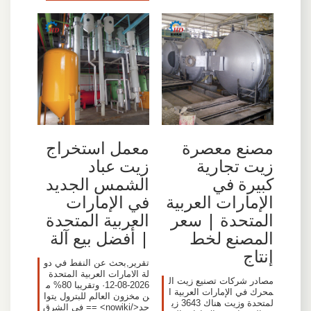
مصنع معصرة
معمل استخراج
زيت تجارية
زيت عباد
كبيرة في
الشمس الجديد
الإمارات العربية
في الإمارات
المتحدة | سعر
العربية المتحدة
المصنع لخط
| أفضل بيع آلة
إنتاج
تقرير,بحث عن النفط في دو
لة الامارات العربية المتحدة
مصادر شركات تصنيع زيت ال
2026-08-12· وتقريبا 80% م
محرك في الإمارات العربية ا
ن مخزون العالم للبترول يتوا
لمتحدة وزيت هناك 3643 زي
جد</nowiki> == في الشرق