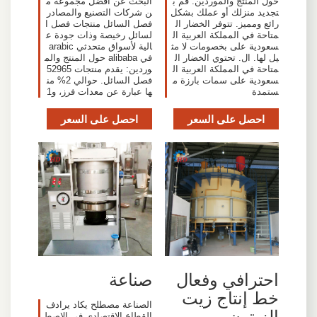
حول المنتج والموردين: قم ب
البحث عن أفضل مجموعة م
تجديد منزلك أو عملك بشكل
ن شركات التصنيع والمصادر
رائع ومميز. تتوفر الخضار ال
فصل السائل منتجات فصل ا
متاحة في المملكة العربية ال
لسائل رخيصة وذات جودة ع
سعودية على بخصومات لا مث
الية لأسواق متحدثي arabic
يل لها. ال. تحتوي الخضار ال
في alibaba حول المنتج والم
متاحة في المملكة العربية ال
وردين: يقدم منتجات 52965
سعودية على سمات بارزة م
فصل السائل. حوالي 2% من
ستمدة
ها عبارة عن معدات فرز، و1
احصل على السعر
احصل على السعر
احترافي وفعال
صناعة
خط إنتاج زيت
الصناعة مصطلح يكاد يرادف
الزيتون
القطاع الاقتصادي في الاصط