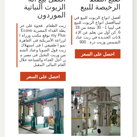
الرخيصة للبيع
الزيوت النباتية
الموردون
أفضل انواع الزيوت للبيع في
ليبياأفضل انواع الزيوت للبيع
زيت الطعام.. فجوة على خر
في ليبيا 1 - 30 نتيجة من 18
يطة الغذاء المصرية Econo
6. كن أول من يعلم عن الإع
my Plus توقع مكتب وزراة ا
لانات الجديدة في زيت عباد
لزراعة الأمريكية فى القاهرة
الشمس وزيت ذرة . 900
نمو ا طفيفي ا فى استهلاك
زيت فول الصويا وعباد الشم
احصل على السعر
س وزيت النخيل فى مصر م
ن أجل الغذاء والصناعة خلال
العام المالى المقبل
احصل على السعر