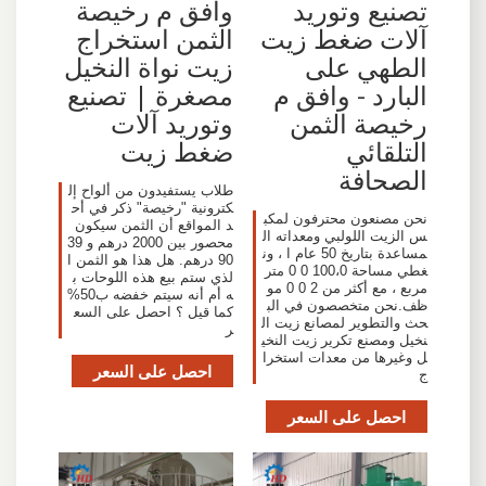
تصنيع وتوريد
وافق م رخيصة
آلات ضغط زيت
الثمن استخراج
الطهي على
زيت نواة النخيل
البارد - وافق م
مصغرة | تصنيع
رخيصة الثمن
وتوريد آلات
التلقائي
ضغط زيت
الصحافة
طلاب يستفيدون من ألواح إل
كترونية "رخيصة" ذكر في أح
نحن مصنعون محترفون لمكب
د المواقع أن الثمن سيكون
س الزيت اللولبي ومعداته ال
محصور بين 2000 درهم و 39
مساعدة بتاريخ 50 عام ا ، ون
90 درهم. هل هذا هو الثمن ا
غطي مساحة 100،0 0 0 متر
لذي ستم بيع هذه اللوحات ب
مربع ، مع أكثر من 2 0 0 مو
ه أم أنه سيتم خفضه ب50%
ظف.نحن متخصصون في الب
كما قيل ؟ احصل على السع
حث والتطوير لمصانع زيت ال
ر
نخيل ومصنع تكرير زيت النخي
ل وغيرها من معدات استخرا
احصل على السعر
ج
احصل على السعر