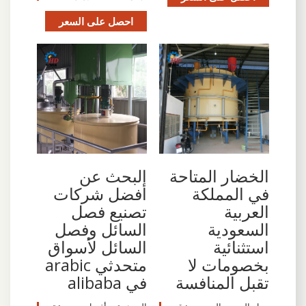
احصل على السعر
الخضار المتاحة
البحث عن
في المملكة
أفضل شركات
العربية
تصنيع فصل
السعودية
السائل وفصل
استثنائية
السائل لأسواق
بخصومات لا
متحدثي arabic
تقبل المنافسة
في alibaba