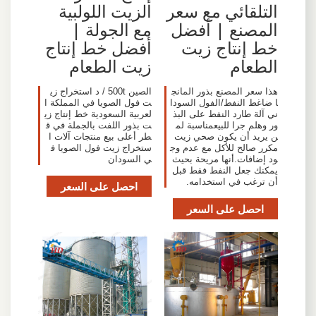
التلقائي مع سعر
الزيت اللولبية
المصنع | أفضل
مع الجولة |
خط إنتاج زيت
أفضل خط إنتاج
الطعام
زيت الطعام
هذا سعر المصنع بذور المانج
الصين 500t / د استخراج زي
ا ضاغط النفط/الفول السودا
ت فول الصويا في المملكة ا
ني آلة طارد النفط على البذ
لعربية السعودية خط إنتاج زي
ور وهلم جرا للبيعمناسبة لم
ت بذور اللفت بالجملة في ق
ن يريد أن يكون صحي زيت
طر أعلى بيع منتجات آلات ا
مكرر صالح للأكل مع عدم وج
ستخراج زيت فول الصويا ف
ود إضافات.أنها مريحة بحيث
ي السودان
يمكنك جعل النفط فقط قبل
أن ترغب في استخدامه.
احصل على السعر
احصل على السعر