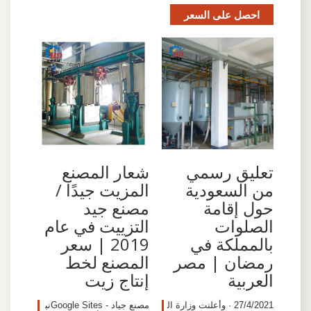
احصل على السعر
تعليق رسمي
شعار المصنع
من السعودية
المزيت جيدًا /
حول إقامة
مصنع جيد
الصلوات
التزييت في عام
بالمملكة في
2019 | سعر
رمضان | مصر
المصنع لخط
العربية
إنتاج زيت
27/4/2021 · وأعلنت وزارة ال
مصنع جياد - Google Sitesنب