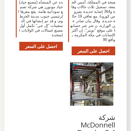
صحة في المملكة، أمس الج
ذه عن المنشأه (مصنع جياد)
معة، تسجيل ثلاث حالات وفا
جياد موتورز هي شركة تصني
ة و364 إصابة جديدة بفيرو
ع سودانية هامة، يقع مقرها ا
س كورونا، مع تعافي 19 حال
لرئيسي جنوب مدينة الخرط
ة جديدة. وقال بيان صادر ع
وم، و قد تم إنشائها في الت
ن الوزارة، ن شر عبر حسابه
سعينات "إل جي" تكمل أول
ا على موقع "تويتر"، إن أكثر
مصنع غسالات في الولايات ا
الإصابات في مكة المكرمة ب
لمتحدة
واقع 90
احصل على السعر
احصل على السعر
شركة
McDonnell