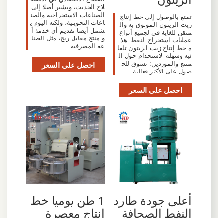
لاح الحديث، ويشير أصلا إلى
الصناعات الاستخراجية والصن
تمتع بالوصول إلى خط إنتاج
اعات التحويلية، ولكنه اليوم ي
زيت الزيتون الموثوق به وال
شمل أيضا تقديم أي خدمة أ
متقن للغاية في لجميع أنواع
و منتج مقابل ربح، مثل الصنا
عمليات استخراج النفط. هذ
عة المصرفية.
ه خط إنتاج زيت الزيتون تلقا
ئية وسهلة الاستخدام حول ال
منتج والموردين: تسوق للح
احصل على السعر
صول على الأكثر فعالية.
احصل على السعر
أعلى جودة طارد
1 طن يوميا خط
النفط الصحافة
إنتاج معصرة