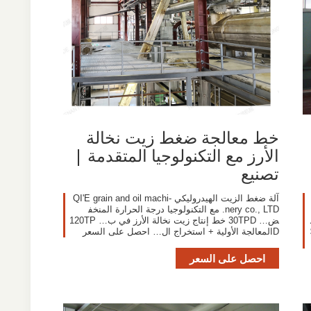
خط معالجة ضغط زيت نخالة
الأرز مع التكنولوجيا المتقدمة |
تصنيع
آلة ضغط الزيت الهيدروليكي -QI'E grain and oil machi
nery co., LTD. مع التكنولوجيا درجة الحرارة المنخف
ض… 30TPD خط إنتاج زيت نخالة الأرز في ب… 120TP
١٣٥٬ us$
Dالمعالجة الأولية + استخراج ال… احصل على السعر
احصل على السعر