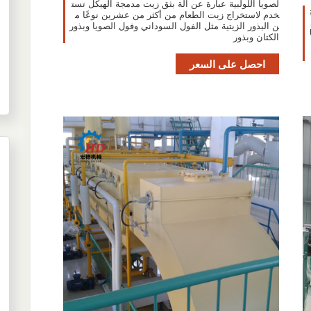
لصويا اللولبية عبارة عن آلة بثق زيت مدمجة الهيكل تست
خدم لاستخراج زيت الطعام من أكثر من عشرين نوعًا م
ن البذور الزيتية مثل الفول السوداني وفول الصويا وبذور
US
الكتان وبذور
احصل على السعر