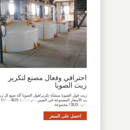
احترافي وفعال مصنع لتكرير
زيت الصويا
زيت فول الصويا منشأة تكرير/فول الصويا آلة صنع ال زي
ت الأسعار المصنوعة في الصين ١٠٬٠٠٠٫٠٠ US$-٢١٬٠٠
٠٫٠٠ US$ / مجموعة
احصل على السعر