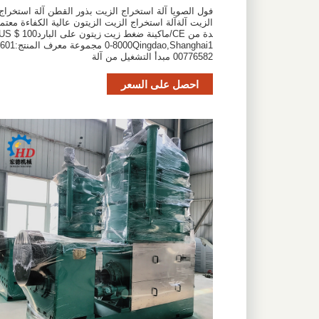
فول الصويا آلة استخراج الزيت بذور القطن آلة استخراج
الزيت آلةآلة استخراج الزيت الزيتون عالية الكفاءة معتم
دة من CE/ماكينة ضغط زيت زيتون على البارد $ 100
0-8000Qingdao,Shanghai1 مجموعة معرف المنتج:601
00776582 مبدأ التشغيل من آلة
احصل على السعر