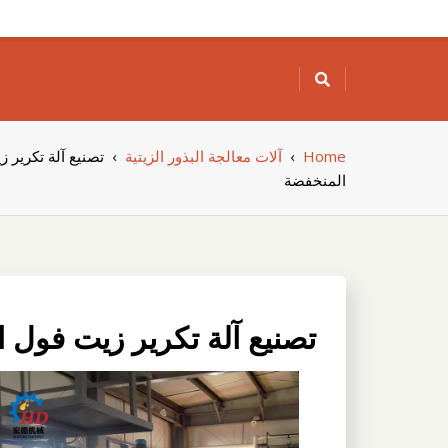
Skip
to
content
Home
›
آلات معالجة البذور الزيتية
›
تصنيع آلة تكرير ز
المنخفضة
تصنيع آلة تكرير زيت فول ا