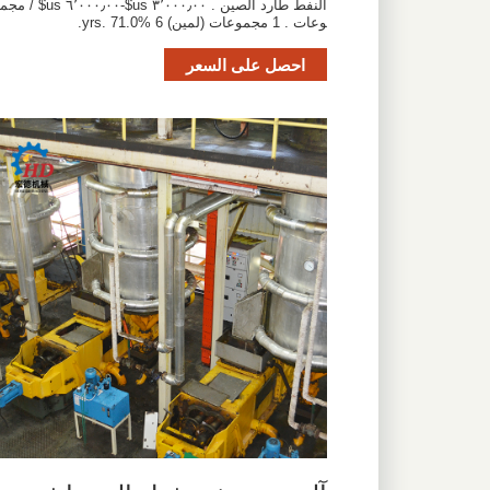
النفط طارد الصين . ٣٬٠٠٠٫٠٠ us$-٦٬٠٠٠٫٠٠ us$ / مجم
وعات . 1 مجموعات (لمين) 6 yrs. 71.0%.
احصل على السعر