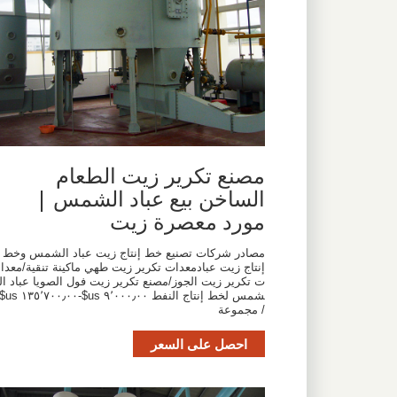
مصنع تكرير زيت الطعام
الساخن بيع عباد الشمس |
مورد معصرة زيت
مصادر شركات تصنيع خط إنتاج زيت عباد الشمس وخط
إنتاج زيت عبادمعدات تكرير زيت طهي ماكينة تنقية/معدا
ت تكرير زيت الجوز/مصنع تكرير زيت فول الصويا عباد ال
شمس لخط إنتاج النفط ٩٬٠٠٠٫٠٠ us$-٧٠٠٫٠٠
/ مجموعة
احصل على السعر