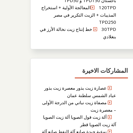
باكستان TPD150 و TPD50
120TPDالمعالجة الأولية + استخراج
المذيبات + الزيت التكرير في مصر
TPD250
30TPD خط إنتاج زيت نخالة الأرز في
بنغلادي
المشاركات الاخيرة
عصارة زيت بذور معصرة زيت بذور
عباد الشمس سلطنة عمان
مصفاة زيت نباتي من الدرجة الأولى
– معصرة زيت
آلة زيت فول الصويا آلة زيت الصويا
آلة زيت الصويا قطر
نوعية جيدة صانع آلة النفط صانع آلة