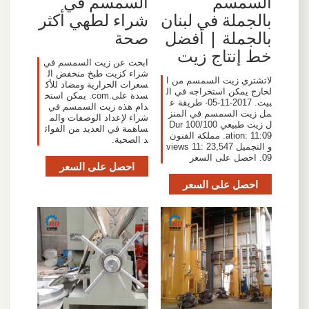
السمسم
السمسم في
بالجملة في لبنان
شراء لطهي أكثر
بالجملة | أفضل
صحة
خط إنتاج زيت
ابحث عن زيت السمسم في
شراء كزيت طبخ منخفض ال
‫لاتشتري زيت السمسم من ا
سعرات الحرارية ومضاد للأك
لخارج يمكن استخراجه في ال
سدة على.com. يمكن استخ
بيت. 2017-11-05· طريقة ع
دام هذه زيت السمسم في
مل زيت السمسم في المنز
شراء لإعداد الوصفات والم
ل زيت طبيعي 100/100 Dur
ساهمة في العديد من الفوائ
ation: 11:09. مملكة الفنون
د الصحية.
و التجميل 23,547 views 11:
09. احصل على السعر
احصل على السعر
احصل على السعر