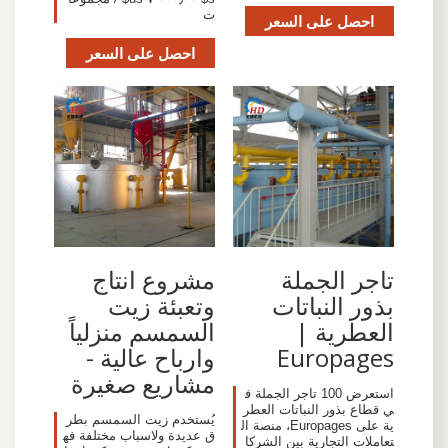
ت
احصل على السعر
احصل على السعر
تاجر الجملة
مشروع انتاج
بذور النباتات
وتعبئة زيت
العطرية |
السمسم منزلياً
Europages
وارباح عالية -
مشاريع صغيرة
استعرض 100 تاجر الجملة ف
ي قطاع بذور النباتات العطر
يُستخدم زيت السمسم بطر
ية على Europages، منصة ال
ق عديدة ولاسباب مختلفة فه
تعاملات التجارية بين الشركا