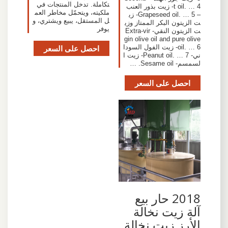
تكاملة. تدخل المنتجات في
t oil. … 4- زيت بذور العنب
ملكيته، ويتحمّل مخاطر العم
– Grapeseed oil. … 5- زي
ل المستقل، يبيع ويشتري، و
ت الزيتون البكر الممتاز وزي
يوفر
ت الزيتون النقي- Extra-vir
gin olive oil and pure olive
oil. … 6- زيت الفول السودا
احصل على السعر
ني- Peanut oil. … 7- زيت ا
لسمسم- Sesame oil. …
احصل على السعر
2018 حار بيع
آلة زيت نخالة
الأرز زيت نخالة