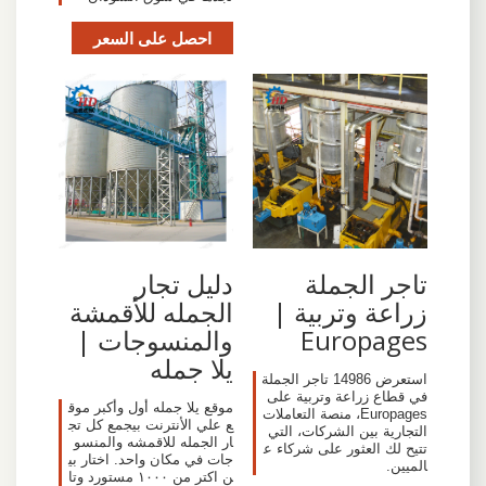
احصل على السعر
تاجر الجملة
دليل تجار
زراعة وتربية |
الجمله للأقمشة
Europages
والمنسوجات |
يلا جمله
استعرض 14986 تاجر الجملة
في قطاع زراعة وتربية على
موقع يلا جمله أول وأكبر موق
Europages، منصة التعاملات
ع علي الأنترنت بيجمع كل تج
التجارية بين الشركات، التي
ار الجمله للاقمشه والمنسو
تتيح لك العثور على شركاء ع
جات في مكان واحد. اختار بي
الميين.
ن اكتر من ١٠٠٠ مستورد وتا