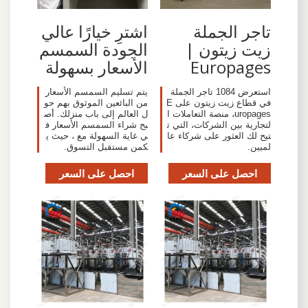
تاجر الجملة
اشترِ خيارًا عالي
زيت زيتون |
الجودة السمسم
Europages
الأسعار بسهولة
استعرض 1084 تاجر الجملة
يتم تسليم السمسم الأسعار
في قطاع زيت زيتون على E
من البائعين الموثوق بهم حو
uropages، منصة التعاملات ا
ل العالم إلى باب منزلك. أص
لتجارية بين الشركات، التي ت
بح شراء السمسم الأسعار ف
تيح لك العثور على شركاء عا
ي غاية السهولة مع ، حيث ي
لميين.
كمن مستقبل التسوق.
احصل على السعر
احصل على السعر