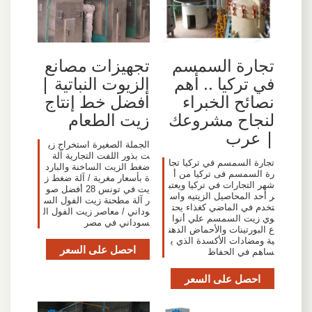
تجارة السمسم
تجهيزات مصانع
في تركيا .. أهم
الزيوت النباتية |
نصائح الخبراء
أفضل خط إنتاج
لنجاح مشروعك
زيت الطعام
| عرب
الجملة الصغيرة استخراج زي
ت بذور اللفت التجارية آلة
تجارة السمسم في تركيا تجا
ضغط الزيت الساخنة والبارد
رة السمسم فى تركيا من أ
ة بأسعار مغرية / آلة ضغط ز
شهر التجارات في تركيا ويعتب
يت في تونس 28 أفضل صو
ر أحد المحاصيل الزيتيه واس
ر آلة مطحنة زيت الفول الس
تخدم في الماضي كغذاء يحت
وداني / معاصر زيت الفول ال
وي زيت السمسم علي أنوا
سوداني في مصر
ع البورتينات والأحماض الدهن
ية ومضادات الأكسدة الذي ي
احصل على السعر
ساهم في الحفاظ
احصل على السعر