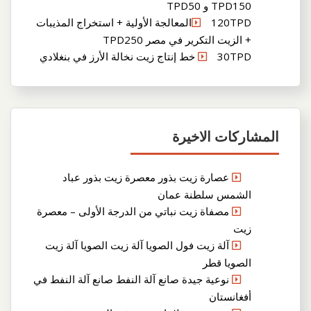
TPD150 و TPD50
120TPDالمعالجة الأولية + استخراج المذيبات
+ الزيت التكرير في مصر TPD250
30TPD خط إنتاج زيت نخالة الأرز في بنغلادي
المشاركات الاخيرة
عصارة زيت بذور معصرة زيت بذور عباد
الشمس سلطنة عمان
مصفاة زيت نباتي من الدرجة الأولى – معصرة
زيت
آلة زيت فول الصويا آلة زيت الصويا آلة زيت
الصويا قطر
نوعية جيدة صانع آلة النفط صانع آلة النفط في
أفغانستان