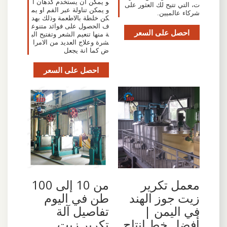
و يمكن ان يستخدم كدهان ا
ت، التي تتيح لك العثور على
و يمكن تناولة عبر الفم او يم
شركاء عالميين.
كن خلطة بالاطعمة وذلك بهد
ف الحصول على فوائد متنوع
احصل على السعر
ة منها تنعيم الشعر وتفتيح الب
شرة وعلاج العديد من الامرا
ض كما انة يجعل
احصل على السعر
معمل تكرير
من 10 إلى 100
زيت جوز الهند
طن في اليوم
في اليمن |
تفاصيل آلة
أفضل خط إنتاج
تكرير زيت