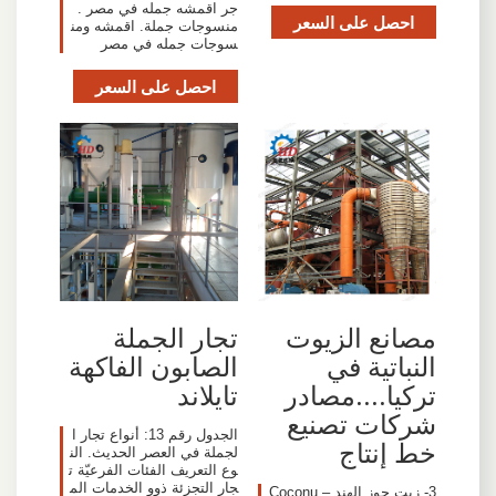
جر اقمشه جمله في مصر .
احصل على السعر
منسوجات جملة. اقمشه ومن
سوجات جمله في مصر
احصل على السعر
مصانع الزيوت
تجار الجملة
النباتية في
الصابون الفاكهة
تركيا....مصادر
تايلاند
شركات تصنيع
الجدول رقم 13: أنواع تجار ا
خط إنتاج
لجملة في العصر الحديث. الن
وع التعريف الفئات الفرعيّة ت
جار التجزئة ذوو الخدمات الم
3- زيت جوز الهند – Coconu