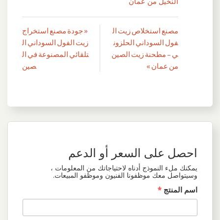
النخيل من عمان
مصنع استخلاص زيت ال
« جودة مصنع استخراج
تصفّح
فول السوداني الحلزون
زيت الفول السوداني ال
المقالات
ي – مطحنة زيت الصين
تلقائي المصنوعة في ال
من عمان »
صين
احصل على السعر أو الدعم
يمكنك ملء النموذج أدناه لاحتياجاتك من المعلومات ،
وسيتواصل معك موظفونا الفنيون وموظفو المبيعات.
اسم المنتج
*