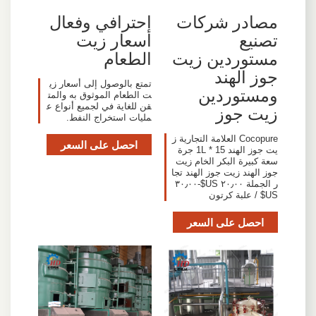
مصادر شركات
احترافي وفعال
تصنيع
أسعار زيت
مستوردين زيت
الطعام
جوز الهند
تمتع بالوصول إلى أسعار زي
ومستوردين
ت الطعام الموثوق به والمت
قن للغاية في لجميع أنواع ع
زيت جوز
مليات استخراج النفط.
Cocopure العلامة التجارية ز
احصل على السعر
يت جوز الهند 15 * 1L جرة
سعة كبيرة البكر الخام زيت
جوز الهند زيت جوز الهند تجا
ر الجملة ٢٠٫٠٠ US$-٣٠٫٠٠
US$ / علبة كرتون
احصل على السعر