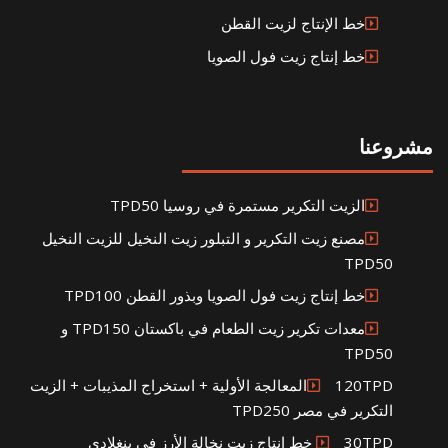
خط الإنتاج لزيت القطن
خط إنتاج زيت فول الصويا
مشروعنا
الزيت التكرير مستمرة في روسيا TPD50
مصنع زيت التكرير و التبلور زيت النخيل للزيت النخيل
TPD50
خط إنتاج زيت فول الصويا وبذور القطن TPD100
معدات تكرير زيت الطعام في باكستان TPD150 و
TPD50
120TPDالمعالجة الأولية + استخراج المذيبات + الزيت
التكرير في مصر TPD250
30TPD خط إنتاج زيت نخالة الأرز في بنغلادي