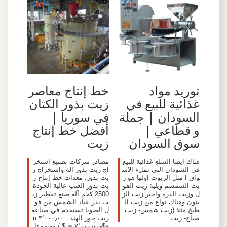
خط إنتاج معاصر
توريد مواد
زيت بذور الكتان
غذائية للبيع في
في سوريا |
السودان | جملة
أفضل خط إنتاج
و قطاعي |
زيت
سوق السودان
مصادر شركات تصنيع استخر
هناك ايضا السلع غذائية للبيع
اج زيت بذور آلة واستخراج ز
في السودان التي تملء الاس
يت بذور. معدات خط إنتاج ز
واق ا مثل الزيوت اولها هو ز
يت بذور العنب عالية الجودة
يت السمسم ويلية زيت الفو
2500 كجم آلة صنع تقطير زي
ل وزيت الذرة واخير زيت الز
ت بذر عباد الشمس من فو
يتون وهناك نواع من زيت ال
ل الصويا تستخدم في صناعة
طبخ مثلا (زيت شمس- زيت
زيت جوز الهند . ٣٬٠٠٠٫٠٠ u
صباح- زيت
s$-٧٬٠٠٠٫٠٠ us$ / مجموعا