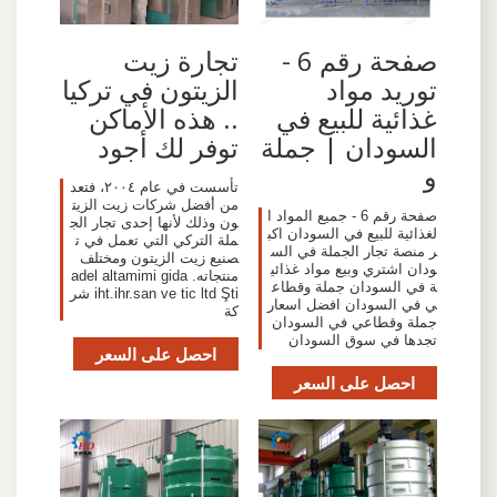
صفحة رقم 6 -
تجارة زيت
توريد مواد
الزيتون في تركيا
غذائية للبيع في
.. هذه الأماكن
السودان | جملة
توفر لك أجود
و
تأسست في عام ٢٠٠٤، فتعد
من أفضل شركات زيت الزيت
صفحة رقم 6 - جميع المواد ا
ون وذلك لأنها إحدى تجار الج
لغذائية للبيع في السودان اكب
ملة التركي التي تعمل في ت
ر منصة تجار الجملة في الس
صنيع زيت الزيتون ومختلف
ودان اشتري وبيع مواد غذائي
منتجاته. adel altamimi gida
ة في السودان جملة وقطاع
iht.ihr.san ve tic ltd Şti شر
ي في السودان افضل اسعار
كة
جملة وقطاعي في السودان
تجدها في سوق السودان
احصل على السعر
احصل على السعر