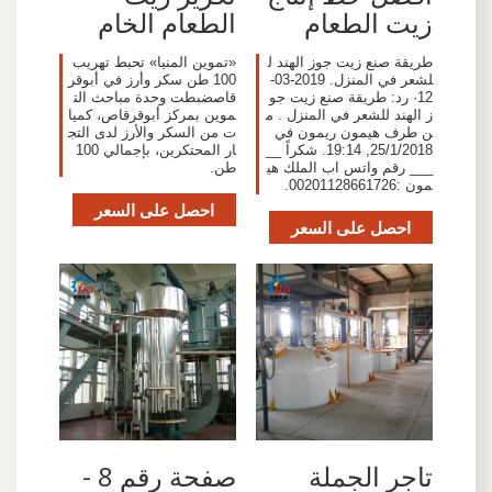
زيت الطعام
الطعام الخام
طريقة صنع زيت جوز الهند ل
«تموين المنيا» تحبط تهريب
لشعر في المنزل. 2019-03-
100 طن سكر وأرز في أبوقر
12· رد: طريقة صنع زيت جو
قاصضبطت وحدة مباحث الت
ز الهند للشعر في المنزل . م
موين بمركز أبوقرقاص، كميا
ن طرف هيمون ريمون في
ت من السكر والأرز لدى التج
25/1/2018, 19:14. شكراً __
ار المحتكرين، بإجمالي 100
___ رقم واتس اب الملك هي
طن.
مون :00201128661726.
احصل على السعر
احصل على السعر
تاجر الجملة
صفحة رقم 8 -