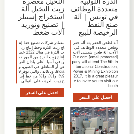
الذرة اللولبية
النخيل معصرة
متعددة الوظائف
زيت النخيل آلة
في تونس | آلة
استخراج إسبيلر
صنع النفط
| تصنيع وتوريد
الرخيصة للبيع
آلات ضغط
آلة لطحن الحفر بته آلة حفر
مصادر شركات تصنيع خط إنت
وطحن متعددة الوظائف في
اج زيت الذرة وخط إنتاج زي
الآلات آلة طحن شنشى آلات
ت الذرة في هناك 1322 خط
[email protected] Our com
إنتاج زيت الذرة من المور دي
pany will attend The 5th In
ن في آسيا. أعلى بلدان العر
ternational Construction,
ض أو المناطق هي الصين، و
Power & Mining Exhibition
India، وتايلاند ، والتي توفر 9
2017, It is a great pleasur
9%، و1%، و1% من خط إنتا
e to invite you to visit our
ج زيت الذرة ، على التوالي.
booth
احصل على السعر
احصل على السعر