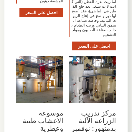
المشبعة دهون
أما زيت بذرة القطن (التي ك
انت لا ت ستغل بعد حلج الق
طن في الماضي)، فقد أصبح
احصل على السعر
لها دور واضح في إنتاج الزيو
ت النباتية، وخاصة صناعة ال
سمن النباتي وزيت الطعام ب
جانب صناعة الصابون ومواد
التشحيم.
احصل على السعر
مركز تدريب
موسوعة
الزراعة الآلية
الاعشاب طبية
بدمنهور: نوفمبر
وعطرية