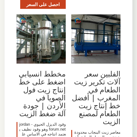
احصل على السعر
الفلبين سعر
مخطط انسيابي
آلات تكرير زيت
اضغط على خط
الطعام في
إنتاج زيت فول
المغرب | أفضل
الصويا في
خط إنتاج زيت
الأردن | جودة
الطعام لمصنع
آلة ضغط الزيت
الزيت
وقود الديزل الحيوي - jordan
forum.net وهو وقود نظيف ي
معاصر زيت البنجاب محدودة
عتمد انتاجه في الاساس عل