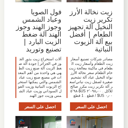
زيت نخالة الأرز
فول الصويا
تكرير زيت
وعباد الشمس
النخيل آلة تجهيز
وجوز الهند وجوز
الطعام | أفضل
الهند آلة ضغط
بيع آلة الزيوت
الزيت البارد |
النباتية
تصنيع وتوريد
مصادر شركات تصنيع أسعار
آلات استخراج زيت بذور الج
زيت الطعام وأسعار زيت ال
وز في الجزائر | جودة آلة ض
طعام في ماكينة معالجة زيت
غط الزيت آلة صنع زيت الط
خام الطعام سعر نخالة الأرز
هي هي واحدة من أهم المعد
نواة النخيل عباد آلة تشحيم
ات في مصنع صنع زيت عباد
صغيرة لصقل زيت نباتي/سع
الشمس والتي يمكنها استخر
ر آلة تكرير زيت مكرر صالح
اج الزيوت النباتية وزيت الفو
للأكل . ٢٬٠٩٨٫٠٠ US$-٥٬٩٨
ل السوداني وزيت عباد الش
٠٫٠٠ US$ / قطع . 1 قطع
مس وزيت جوز الهند
احصل على السعر
احصل على السعر