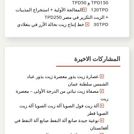
TPD150 و TPD50
120TPDالمعالجة الأولية + استخراج المذيبات
+ الزيت التكرير في مصر TPD250
30TPD خط إنتاج زيت نخالة الأرز في بنغلادي
المشاركات الاخيرة
عصارة زيت بذور معصرة زيت بذور عباد
الشمس سلطنة عمان
مصفاة زيت نباتي من الدرجة الأولى – معصرة
زيت
آلة زيت فول الصويا آلة زيت الصويا آلة زيت
الصويا قطر
نوعية جيدة صانع آلة النفط صانع آلة النفط في
أفغانستان