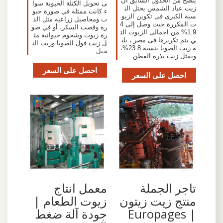
يتضح من الجدول السابق أن
ى تحويل الكتلة الحيوية سوا
زيت عباد الشمس يحتل الن
ء كانت ممثلة في صورة حبو
سبة الكبرى فى تكوين الزيو
ب ومحاصيل زراعية مثل الذ
ت المكررة حيث وصل إلى 4
رة وقصب السكر، أو في صو
1.9% من اجمالى الزيوت الت
رة زيوت وشحوم حيوانية مث
ي يتم تكريرها فى مصر ، يلي
ل زيت فول الصويا وزيت الن
ه زيت الصويا بنسبة 23.8%،
خيل
ويمثل زيت بذرة القطن
احصل على السعر
احصل على السعر
تاجر الجملة
معمل انتاج
منتج زيت زيتون
زيوت الطعام |
| Europages
جودة آلة ضغط