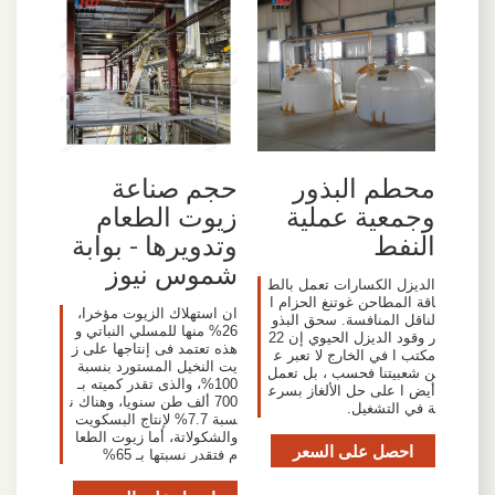
محطم البذور
حجم صناعة
وجمعية عملية
زيوت الطعام
النفط
وتدويرها - بوابة
شموس نيوز
الديزل الكسارات تعمل بالط
اقة المطاحن غوتنغ الحزام ا
ان استهلاك الزيوت مؤخرا،
لناقل المنافسة. سحق البذو
26% منها للمسلي النباتي و
ر وقود الديزل الحيوي إن 22
هذه تعتمد فى إنتاجها على ز
مكتب ا في الخارج لا تعبر ع
يت النخيل المستورد بنسبة
ن شعبيتنا فحسب ، بل تعمل
100%، والذى تقدر كميته بـ
أيض ا على حل الألغاز بسرع
700 ألف طن سنويا، وهناك ن
ة في التشغيل.
سبة 7.7% لإنتاج البسكويت
والشكولاتة، أما زيوت الطعا
احصل على السعر
م فتقدر نسبتها بـ 65%