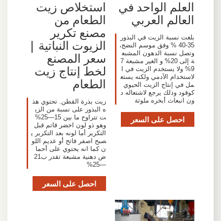
العلم الواحد في
استخلاص زيت
العالم العربي
الطعام من
مصنع تكرير
بلغت نسبة الزيت في البذور
الزيوت النباتية |
35-40 % وفق موسم النضج،
وتصل نسبة الدهون المشبع
سعر المصنع
ة إلى 20% و الغير مشبعة 7
لخط إنتاج زيت
9% ولا يستخدم الزيت في ا
لاستخدام الآدمي ولكنه يستع
الطعام
مل في إنتاج الزيت الحيوي
كوقود وذلك يرجع لاشتعاله د
ون انبعاث أبخره ملوثة
زيت بذرة القطن. تحتوي هذ
ه البذور على نسبة من الزي
ت تتراوح ما بين 15—25%
احصل على السعر
وهو ذو لون اخضر قاتم قبل
التكرير أما لونه بعد التكرير ي
صبح اصفر فاتح أو عديم اللو
ن كما انه يحتوي على أحما
ض دهنية مشبعة تقدر ب21
—25%
احصل على السعر