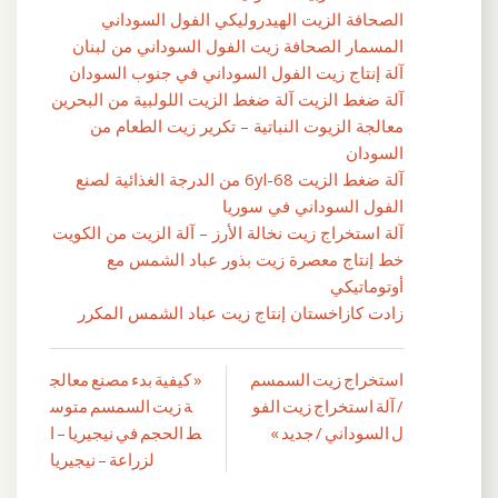
الصحافة الزيت الهيدروليكي الفول السوداني
المسمار الصحافة زيت الفول السوداني من لبنان
آلة إنتاج زيت الفول السوداني في جنوب السودان
آلة ضغط الزيت آلة ضغط الزيت اللولبية من البحرين
معالجة الزيوت النباتية – تكرير زيت الطعام من
السودان
آلة ضغط الزيت 6yl-68 من الدرجة الغذائية لصنع
الفول السوداني في سوريا
آلة استخراج زيت نخالة الأرز – آلة الزيت من الكويت
خط إنتاج معصرة زيت بذور عباد الشمس مع
أوتوماتيكي
زادت كازاخستان إنتاج زيت عباد الشمس المكرر
استخراج زيت السمسم
« كيفية بدء مصنع معالج
تصفّح
/ آلة استخراج زيت الفو
ة زيت السمسم متوس
المقالات
ل السوداني / جديد »
ط ​​الحجم في نيجيريا – ا
لزراعة – نيجيريا