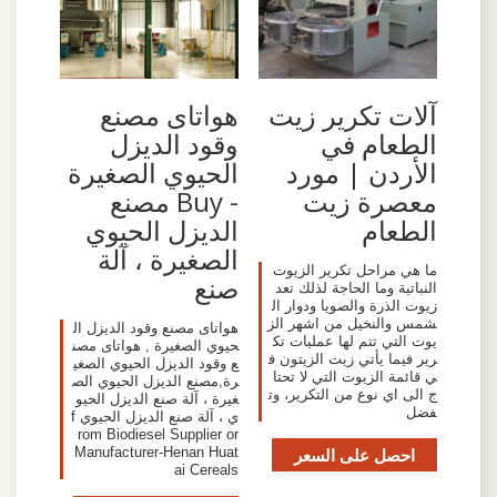
آلات تكرير زيت
هواتاى مصنع
الطعام في
وقود الديزل
الأردن | مورد
الحيوي الصغيرة
معصرة زيت
- Buy مصنع
الطعام
الديزل الحيوي
الصغيرة ، آلة
ما هي مراحل تكرير الزيوت
صنع
النباتية وما الحاجة لذلك تعد
زيوت الذرة والصويا ودوار ال
شمس والنخيل من اشهر الز
هواتاى مصنع وقود الديزل ال
يوت التي تتم لها عمليات تك
حيوي الصغيرة , هواتاى مصن
رير فيما يأتي زيت الزيتون ف
ع وقود الديزل الحيوي الصغي
ي قائمة الزيوت التي لا تحتا
رة,مصنع الديزل الحيوي الص
ج الى اي نوع من التكرير، وت
غيرة ، آلة صنع الديزل الحيو
فضل
ي ، آلة صنع الديزل الحيوي f
rom Biodiesel Supplier or
احصل على السعر
Manufacturer-Henan Huat
ai Cereals