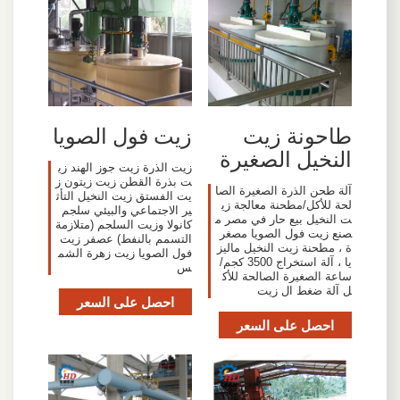
طاحونة زيت
زيت فول الصويا
النخيل الصغيرة
زيت الذرة زيت جوز الهند زي
ت بذرة القطن زيت زيتون ز
آلة طحن الذرة الصغيرة الصا
يت الفستق زيت النخيل التأث
لحة للأكل/مطحنة معالجة زي
ير الاجتماعي والبيئي سلجم
ت النخيل بيع حار في مصر م
كانولا وزيت السلجم (متلازمة
صنع زيت فول الصويا مصغر
التسمم بالنفط) عصفر زيت
ة ، مطحنة زيت النخيل ماليز
فول الصويا زيت زهرة الشم
يا ، آلة استخراج 3500 كجم/
س
ساعة الصغيرة الصالحة للأك
ل آلة ضغط ال زيت
احصل على السعر
احصل على السعر