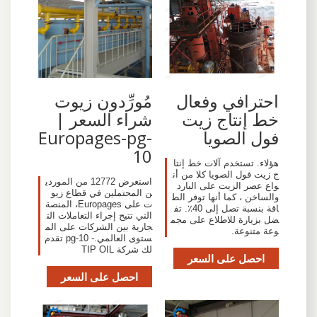
احترافي وفعال
مُورِّدون زيوت
خط إنتاج زيت
شراء السعر |
فول الصويا
Europages-pg-
10
هؤلاء. تستخدم آلات خط إنتا
ج زيت فول الصويا كلا من أن
استعرض 12772 من الموردي
واع عصر الزيت على البارد
ن المحتملين في قطاع زيو
والساخن ، كما أنها توفر الط
ت على Europages، المنصة
اقة بنسبة تصل إلى 40٪. تف
التي تتيح إجراء التعاملات الت
ضل بزيارة للاطلاع على مجم
جارية بين الشركات على الم
وعة متنوعة.
ستوى العالمي.- pg-10 تقدم
لك شركة TIP OIL
احصل على السعر
احصل على السعر