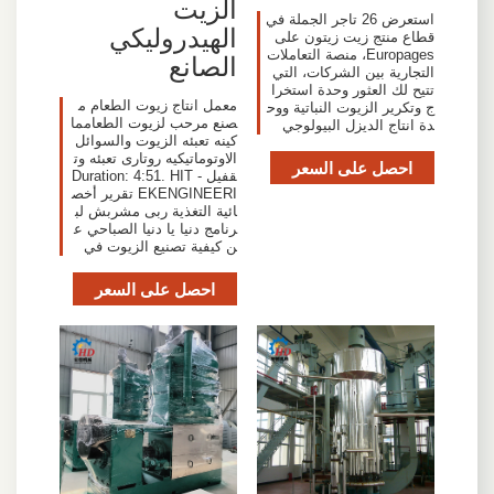
الزيت
استعرض 26 تاجر الجملة في
الهيدروليكي
قطاع منتج زيت زيتون على
Europages، منصة التعاملات
الصانع
التجارية بين الشركات، التي
تتيح لك العثور وحدة استخرا
معمل انتاج زيوت الطعام م
ج وتكرير الزيوت النباتية ووح
صنع مرحب لزيوت الطعامما
دة انتاج الديزل البيولوجي
كينه تعبئه الزيوت والسوائل
الاوتوماتيكيه روتارى تعبئه وت
احصل على السعر
قفيل - Duration: 4:51. HIT
EKENGINEERI تقرير أخص
ائية التغذية ربى مشربش لب
رنامج دنيا يا دنيا الصباحي ع
ن كيفية تصنيع الزيوت في
احصل على السعر