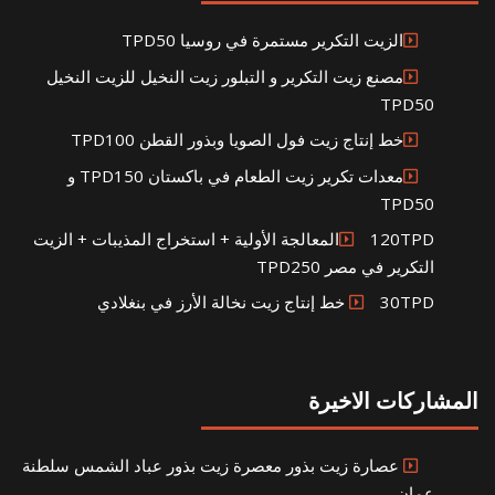
الزيت التكرير مستمرة في روسيا TPD50
مصنع زيت التكرير و التبلور زيت النخيل للزيت النخيل
TPD50
خط إنتاج زيت فول الصويا وبذور القطن TPD100
معدات تكرير زيت الطعام في باكستان TPD150 و
TPD50
120TPDالمعالجة الأولية + استخراج المذيبات + الزيت
التكرير في مصر TPD250
30TPD خط إنتاج زيت نخالة الأرز في بنغلادي
المشاركات الاخيرة
عصارة زيت بذور معصرة زيت بذور عباد الشمس سلطنة
عمان