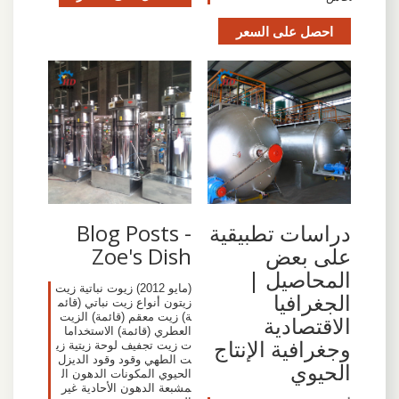
احصل على السعر
دراسات تطبيقية
Blog Posts -
على بعض
Zoe's Dish
المحاصيل |
(مايو 2012) زيوت نباتية زيت
الجغرافيا
زيتون أنواع زيت نباتي (قائم
ة) زيت معقم (قائمة) الزيت
الاقتصادية
العطري (قائمة) الاستخداما
وجغرافية الإنتاج
ت زيت تجفيف لوحة زيتية زي
ت الطهي وقود وقود الديزل
الحيوي
الحيوي المكونات الدهون ال
مشبعة الدهون الأحادية غير