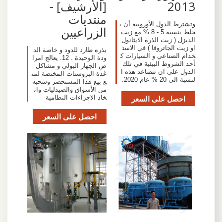
2013
[الأرشيف] -
منتديات
وتشترط الدول الأوروبية أن ي
الزراعيين
خلط بنسبة 5 - 8 % مع زيت
الديزل ( زيت الذرة الايثانول
او زيت الجاتروفا ) في الاست
بذره طارد للدود و خاصة الد
خدام الصناعي و السيارات ك
ودة الوحيدة . 12. يعالج امرا
أحد الشروط البيئية في تلك
ض الجهاز البولي و مشاكل
الدول على ان تتصاعد هذه ا
غدة البروستات المختصة لمن
لنسبة الى 20 % عام 2020.
ع بيع هذا المستحضر وسحبه
من الأسواق والصيدليات وات
احصل على السعر
خاذ الاجراءات النظامية
احصل على السعر