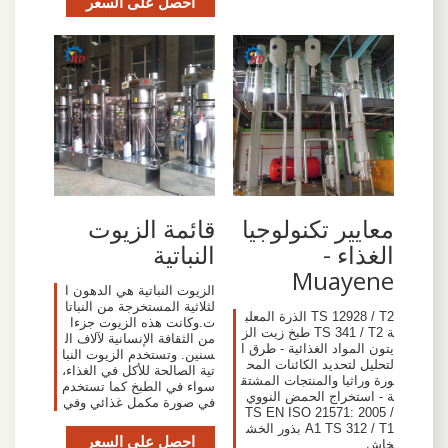
احصل على السعر
معايير تكنولوجيا
قائمة الزيوت
الغذاء -
النباتية
Muayene
الزيوت النباتية هي الدهون ا
لثلاثية المستخرجة من النباتا
TS 12928 / T2 الذرة المعلب
ت.وكانت هذه الزيوت جزءا
ة TS 341 / T2 طبخ زيت الز
من الثقافة الإنسانية لآلاف ال
يتون المواد الغذائية - طرق ا
سنين. وتستخدم الزيوت النبا
لتحليل لتحديد الكائنات المح
تية الصالحة للأكل في الغذاء،
ورة وراثيا والمنتجات المشتق
سواء في الطبخ كما تستخدم
ة - استخراج الحمض النووي
في صورة مكمل غذائي وفي
TS EN ISO 21571: 2005 /
A1 TS 312 / T1 بذور الخش
احصل على السعر
خاش