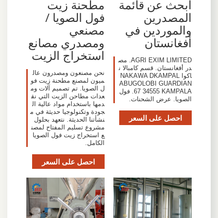
ابحث عن قائمة
مطحنة زيت
المصدرين
فول الصويا /
والموردين في
مصنعي
أفغانستان
ومصدري مصانع
استخراج الزيت
AGRI EXIM LIMITED. مص
در أفغانستان. قسم كامبالا ن
نحن مصنعون ومصدرون عال
اكوا NAKAWA DKAMPAL
ميون لمصنع مطحنة زيت فو
ABUGOLOBI GUARDIAN
ل الصويا. تم تصميم آلات وم
67 34555 KAMPALA. فول
عدات مطاحن الزيت التي نق
الصويا. عرض الشحنات.
دمها باستخدام مواد عالية ال
جودة وتكنولوجيا حديثة في م
احصل على السعر
نشأتنا الحديثة. نتعهد بحلول
مشروع تسليم المفتاح لمصن
ع استخراج زيت فول الصويا
الكامل.
احصل على السعر