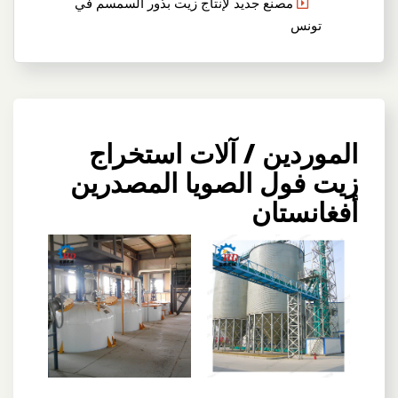
مصنع جديد لإنتاج زيت بذور السمسم في
تونس
الموردين / آلات استخراج
زيت فول الصويا المصدرين
أفغانستان