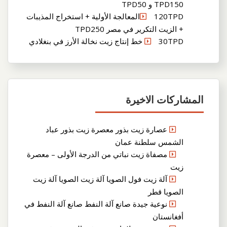
TPD150 و TPD50
120TPDالمعالجة الأولية + استخراج المذيبات
+ الزيت التكرير في مصر TPD250
30TPD خط إنتاج زيت نخالة الأرز في بنغلادي
المشاركات الاخيرة
عصارة زيت بذور معصرة زيت بذور عباد
الشمس سلطنة عمان
مصفاة زيت نباتي من الدرجة الأولى – معصرة
زيت
آلة زيت فول الصويا آلة زيت الصويا آلة زيت
الصويا قطر
نوعية جيدة صانع آلة النفط صانع آلة النفط في
أفغانستان