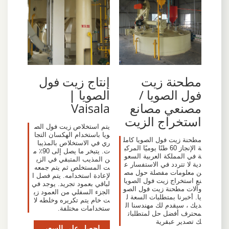
إنتاج زيت فول
مطحنة زيت
الصويا |
فول الصويا /
Vaisala
مصنعي مصانع
استخراج الزيت
يتم استخلاص زيت فول الص
ويا باستخدام الهكسان التجا
مطحنة زيت فول الصويا كامل
ري في الاستخلاص بالمذيبا
ة الإنجاز 60 طنًا يوميًا المركب
ت. يتبخر ما يصل إلى 90٪ م
ة في المملكة العربية السعو
ن المذيب المتبقي في الزي
دية لا تتردد في الاستفسار ع
ت المستخلص ثم يتم جمعه
ن معلومات مفصلة حول مص
لإعادة استخدامه. يتم فصل ا
نع استخراج زيت فول الصويا
لباقي بعمود تجريد. يوجد في
وآلات مطحنة زيت فول الصو
الجزء السفلي من العمود زي
يا. أخبرنا بمتطلبات السعة ل
ت خام يتم تكريره وخلطه لا
ديك ، سيقدم لك مهندسنا ال
ستخدامات مختلفة.
محترف أفضل حل لمتطلبات
ك تصدير عبقرية
احصل على السعر