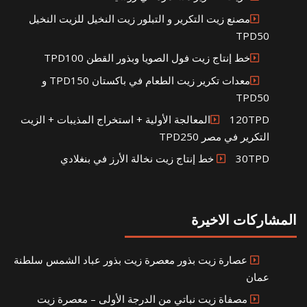
مصنع زيت التكرير و التبلور زيت النخيل للزيت النخيل
TPD50
خط إنتاج زيت فول الصويا وبذور القطن TPD100
معدات تكرير زيت الطعام في باكستان TPD150 و
TPD50
120TPDالمعالجة الأولية + استخراج المذيبات + الزيت
التكرير في مصر TPD250
30TPD خط إنتاج زيت نخالة الأرز في بنغلادي
المشاركات الاخيرة
عصارة زيت بذور معصرة زيت بذور عباد الشمس سلطنة
عمان
مصفاة زيت نباتي من الدرجة الأولى – معصرة زيت