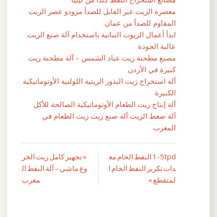
معصرة الزيت غير القابل للصدأ مزودو عصر الزيت
المقاوم للصدأ من عمان
ابدأ أعمال الزيوت النباتية باستخدام آلة صنع الزيت
عالية الجودة
مصنع مطحنة زيت عباد الشمس – آلة مطحنة زيت
كبيرة في الأردن
آلة استخراج زيت البذور الزيتية اللولبية الأوتوماتيكية
الكبيرة
آلة إنتاج زيت الطعام الأوتوماتيكية الصالحة للأكل
آلة ضغط الزيت آلة صنع زيت زيت الطعام في
المغرب
1-5tpd النفط الخام مع
« تجهيز كامل زيت الخر
تصفّح
دات تكرير النفط الخام ا
وع ماشي – آلة النفط ال
المقالات
لمتقطع »
مغرب