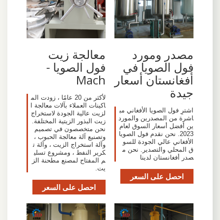
مصدر ومورد
معالجة زيت
فول الصويا في
فول الصويا -
أفغانستان أسعار
Mach
جيدة
لأكثر من 20 عامًا ، زودت الم
اكينات العملاء بآلات معالجة ا
اشترِ فول الصويا الأفغاني مب
لزيت عالية الجودة لاستخراج
اشرة من المصدرين والمورد
زيت البذور الزيتية المختلفة.
ين أفضل أسعار السوق لعام
نحن متخصصون في تصميم
2023. نحن نقدم فول الصويا
وتصنيع آلة معالجة الحبوب ،
الأفغاني عالي الجودة للسو
وآلة استخراج الزيت ، وآلة ت
ق المحلي والتصدير. نحن م
كرير النفط ، ومشروع تسلي
صدر أفغانستان لدينا
م المفتاح لمصنع مطحنة الز
يت.
احصل على السعر
احصل على السعر