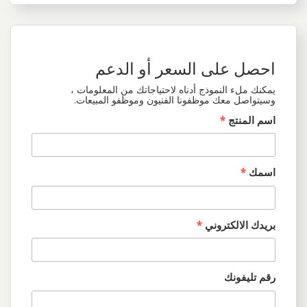
احصل على السعر أو الدعم
يمكنك ملء النموذج أدناه لاحتياجاتك من المعلومات ،
وسيتواصل معك موظفونا الفنيون وموظفو المبيعات.
اسم المنتج
*
اسمك
*
بريدك الالكتروني
*
رقم تليفونك