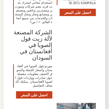
استخدام مجاني لمحرك بح
30 2671 KAMPALA
ث فريد يضم شركات وموردي
ن ومصدرين وبائعين ومصنعي
احصل على السعر
ن ومصانع وتجار وتجار للمنتج
ات والخدمات من جميع أنحا
ء العالم. < / ص>
الشركة المصنعة
لآلة زيت فول
الصويا في
أفغانستان في
السودان
موردو فول الصويا في أفغان
ستان وأسعار الجملة والسو
ق اكتشف معلومات مفصلة
حول صادرات وواردات فول ا
لصويا لأفغانستان. يمكنك اكت
شاف التفاصيل
احصل على السعر