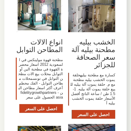
الخشب بيليه
انواع الالات
مطحنة بيليه آلة
المطاحن التوابل
سعر الصحافة
مطحنة قهوة مولينكس في ا
للجزائر
لسعودية 2012 اسعار محضر
ة القهوة في مطحنة البن أو
التوابل محلات بيع الات مطح
كسارة مع مطحنة بيليهحلقة
ن التوابل في تونسمحلات م
يموت الخشب بيليه مطحنة
طاحن التوابل - الفك محطم
مع م. حلقة يموت آلة بيليه لل
أعرف أكثر اسعار مطاحن الب
بيع حلقة يموت آلة بيليه. 1-
ن - fidelitygrowthpartners
1.5 طن / ساعة الناتج أفضل
asia الحصول على سعر
الأسعار حلقة يموت الخشب
بيليه آ
احصل على السعر
احصل على السعر