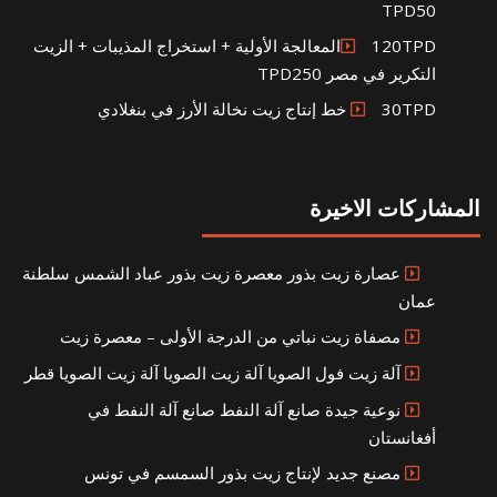
TPD50
120TPDالمعالجة الأولية + استخراج المذيبات + الزيت
التكرير في مصر TPD250
30TPD خط إنتاج زيت نخالة الأرز في بنغلادي
المشاركات الاخيرة
عصارة زيت بذور معصرة زيت بذور عباد الشمس سلطنة
عمان
مصفاة زيت نباتي من الدرجة الأولى – معصرة زيت
آلة زيت فول الصويا آلة زيت الصويا آلة زيت الصويا قطر
نوعية جيدة صانع آلة النفط صانع آلة النفط في
أفغانستان
مصنع جديد لإنتاج زيت بذور السمسم في تونس