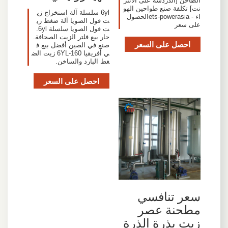
الطاحن [الدردشة على الانتر
نت] تكلفة صنع طواحين الهو
6yl سلسلة آلة استخراج زي
اء - ets-powerasiaالحصول
ت فول الصويا آلة ضغط زي
على سعر
ت فول الصويا سلسلة 6yl.
حار بيع فلتر الزيت الصحافة.
احصل على السعر
صنع في الصين أفضل بيع ف
ي أفريقيا 6YL-160 زيت الض
غط البارد والساخن.
احصل على السعر
سعر تنافسي
مطحنة عصر
زيت بذرة الذرة