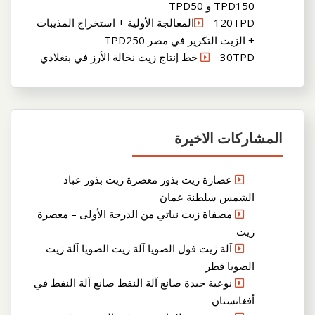
TPD150 و TPD50
120TPDالمعالجة الأولية + استخراج المذيبات
+ الزيت التكرير في مصر TPD250
30TPD خط إنتاج زيت نخالة الأرز في بنغلادي
المشاركات الاخيرة
عصارة زيت بذور معصرة زيت بذور عباد
الشمس سلطنة عمان
مصفاة زيت نباتي من الدرجة الأولى – معصرة
زيت
آلة زيت فول الصويا آلة زيت الصويا آلة زيت
الصويا قطر
نوعية جيدة صانع آلة النفط صانع آلة النفط في
أفغانستان