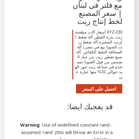
مع فلتر في لبنان
| سعر المصنع
لخط إنتاج زيت
6YZ-230 أسعار آلات مطحنة
زيت بذرة القطن آلة ضغط ا
لزيت الصغيرة آلة ضغط زي
ت الصويا بيع في مصر | آلة
الصحافة النفط التلقائي. آلة
صنع تقطير زيت بذر عباد ال
شمس من فول الصويا تست
خدم في صناعة زيت جوز اله
ند حوالي 31% منها عبارة ع
ن
احصل على السعر
قد يعجبك ايضا:
Warning
: Use of undefined constant rand -
assumed 'rand' (this will throw an Error in a