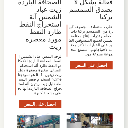
فعالة بشكل لا
الصحافة الباردة
يصدق السمسم
زيت عباد
تركيا
الشمس آلة
استخراج النفط
على ، ستصادف مجموعة كبي
طارد النفط |
رة من. السمسم تركيا ذات
أحجام وقدرات إنتاج مختلفة.
مورد معصرة
نضمن لجميع المتسوقين العث
زيت
ور على الخيارات الأكثر ملاء
مة لاحتياجاتهم. استمتع بمج
موعة متنوعة من.
لوحة اللمس عباد الشمس ا
لنفط الصحافة الباردة الأفوكا
احصل على السعر
دو النفط طارد آلة استخدام
المنزلي صغيرة مصغرة دليل
زيت زيتون. 1. It هو نموذجنا
hOme استخدام صغير البسي
طة دليل زيت زيتون آلة است
خراج الصحافة الباردة,أنها تح
ظى بشعبية كبيرة
احصل على السعر