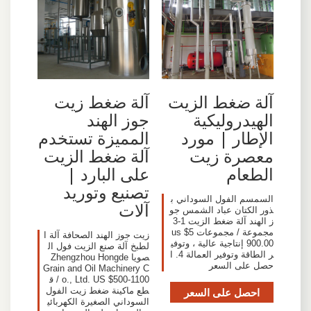
آلة ضغط الزيت
آلة ضغط زيت
الهيدروليكية
جوز الهند
الإطار | مورد
المميزة تستخدم
معصرة زيت
آلة ضغط الزيت
الطعام
على البارد |
تصنيع وتوريد
السمسم الفول السوداني ب
آلات
ذور الكتان عباد الشمس جو
ز الهند آلة ضغط الزيت 1-3
مجموعة / مجموعات us $5
زيت جوز الهند الصحافة آلة ا
900.00 إنتاجية عالية ، وتوفي
لطبخ آلة صنع الزيت فول ال
ر الطاقة وتوفير العمالة 4. ا
صويا Zhengzhou Hongde
حصل على السعر
Grain and Oil Machinery C
o., Ltd. US $500-1100 / ق
احصل على السعر
طع ماكينة ضغط زيت الفول
السوداني الصغيرة الكهربائي