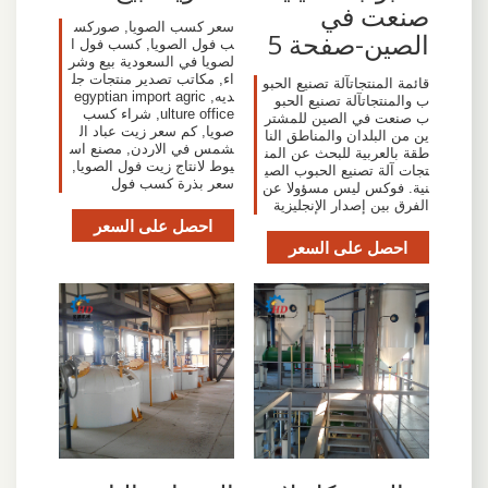
صنعت في
سعر كسب الصويا, صوركس
الصين-صفحة 5
ب فول الصويا, كسب فول ا
لصويا في السعودية بيع وشر
اء, مكاتب تصدير منتجات جل
قائمة المنتجاتآلة تصنيع الحبو
ديه, egyptian import agric
ب والمنتجاتآلة تصنيع الحبو
ulture office, شراء كسب
ب صنعت في الصين للمشتر
صويا, كم سعر زيت عباد ال
ين من البلدان والمناطق النا
شمس في الاردن, مصنع اس
طقة بالعربية للبحث عن المن
يوط لانتاج زيت فول الصويا,
تجات آلة تصنيع الحبوب الصي
سعر بذرة كسب فول
نية. فوكس ليس مسؤولا عن
الفرق بين إصدار الإنجليزية
احصل على السعر
احصل على السعر