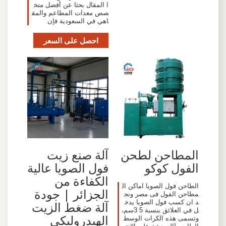
ا المقال بحثا عن أفضل متخ
صص معدات المطاعم والمق
اهي في السعودية فإن
احصل على السعر
المطاحن لطحن
آلة صنع زيت
الفول كوكو
فول الصويا عالية
الكفاءة من
الطاحن فول الصويا اماكن ال
الجزائر | جودة
مطاحن الفول فى مصر ونج
د ان كسب فول الصويا يدخ
آلة ضغط الزيت
ل في العلائق بنسبة 5 3سم،
الهيدروليكي
وتسمى هذه الكرات الوسط