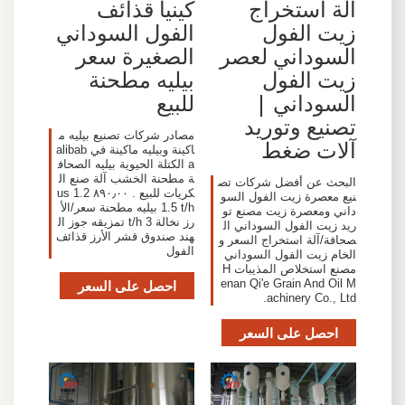
آلة استخراج
كينيا قذائف
زيت الفول
الفول السوداني
السوداني لعصر
الصغيرة سعر
زيت الفول
بيليه مطحنة
السوداني |
للبيع
تصنيع وتوريد
مصادر شركات تصنيع بيليه م
آلات ضغط
اكينة وبيليه ماكينة في alibab
a الكتلة الحيوية بيليه الصحاف
ة مطحنة الخشب آلة صنع ال
البحث عن أفضل شركات تص
كريات للبيع . ٨٩٠٫٠٠ us 1.2
نيع معصرة زيت الفول السو
1.5 t/h بيليه مطحنة سعر/الأ
داني ومعصرة زيت مصنع تو
رز نخالة 3 t/h تمزيقه جوز ال
ريد زيت الفول السوداني ال
هند صندوق قشر الأرز قذائف
صحافة/آلة استخراج السعر و
الفول
الخام زيت الفول السوداني
مصنع استخلاص المذيبات H
enan Qi'e Grain And Oil M
احصل على السعر
achinery Co., Ltd.
احصل على السعر