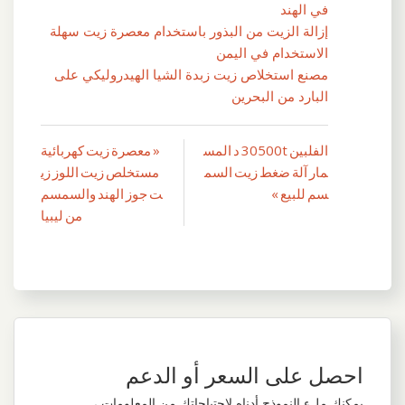
في الهند
إزالة الزيت من البذور باستخدام معصرة زيت سهلة
الاستخدام في اليمن
مصنع استخلاص زيت زبدة الشيا الهيدروليكي على
البارد من البحرين
الفلبين 30500t د المس
« معصرة زيت كهربائية
تصفّح
مار آلة ضغط زيت السم
مستخلص زيت اللوز زي
المقالات
سم للبيع »
ت جوز الهند والسمسم
من ليبيا
احصل على السعر أو الدعم
يمكنك ملء النموذج أدناه لاحتياجاتك من المعلومات ،