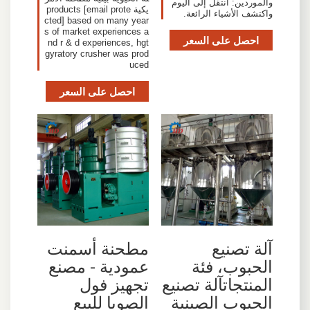
والموردين: انتقل إلى اليوم
يكية products [email prote
واكتشف الأشياء الرائعة.
cted] based on many year
s of market experiences a
احصل على السعر
nd r & d experiences, hgt
gyratory crusher was prod
uced
احصل على السعر
آلة تصنيع
مطحنة أسمنت
الحبوب، فئة
عمودية - مصنع
المنتجاتآلة تصنيع
تجهيز فول
الحبوب الصينية
الصويا للبيع