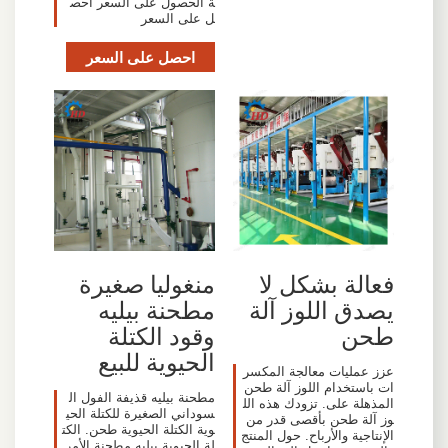
ة الحصول على السعر احص
ل على السعر
احصل على السعر
فعالة بشكل لا
منغوليا صغيرة
يصدق اللوز آلة
مطحنة بيليه
طحن
وقود الكتلة
الحيوية للبيع
عزز عمليات معالجة المكسر
ات باستخدام اللوز آلة طحن
مطحنة بيليه قذيفة الفول ال
المذهلة على. تزودك هذه الل
سوداني الصغيرة للكتلة الحي
وز آلة طحن بأقصى قدر من
وية الكتلة الحيوية طحن. الكت
الإنتاجية والأرباح. حول المنتج
لة الحيوية بيليه مطحنة الأمر