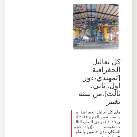
كل تعاليل
الجغرافية
[تمهيدي،دور
اول. ثاني،
ثالث].من سنة
تغيير
هاي كل تعاليل الجغرافية .م
ن سنة تغيير المنهج ٢٠١٢ إل
ى ٢٠١٩ تمهيدي للصف الثال
ث متوسط ----- ١)زيادة حجم
السكان مدن خانقين والفلو
جة والبصرة.