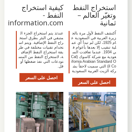
استخراج النفط
كيفية استخراج
وتغيّر العالم –
النفط -
ثمانية
information.com
اُكتشف النفط لأول مرة بالج
عندئذ يتم استخراج الجزء ال
زيرة العربية في السعودية ع
متبقي في البئر بطرق استخ
ام 1925، لكن لم تبدأ أي عم
راج النفط الإضافية. ويتم اس
لية تنقيب إلا بعدها بأعوام ف
تخدام تقنيات مختلفة في طر
ي 1934. عندما تعاقدت الس
يقة استخراج النفط الإضافي
عودية مع شركة كاسوك (Cal
ة، لاستخراج النفط من المس
ifornia Arabian Standard O
تودعات التي نفذ ضغطها أو
il Co) التي سميت لاحقاً بش
قل.
ركة الزيت العربية السعودية
احصل على السعر
احصل على السعر