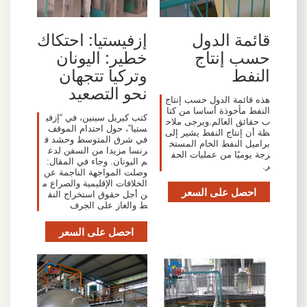
قائمة الدول
إزفيستيا: احتكاك
حسب إنتاج
خطير: اليونان
النفط
وتركيا تتجهان
نحو التصعيد
هذه قائمة الدول حسب إنتاج
النفط مأخوذة أساسا من كتا
كتب كيريل سينين، في “إزفي
ب حقائق العالم.ويرجى ملاح
ستيا”، حول احتدام الموقف
ظة أن إنتاج النفط يشير إلى
في شرق المتوسط وحشد ف
براميل النفط الخام المستخ
رنسا مزيدا من السفن لدع
رجة يوميًا من عمليات الحف
م اليونان. وجاء في المقال:
ر.
وصلت المواجهة الناجمة عن
الخلافات الإقليمية والصراع م
احصل على السعر
ن أجل حقوق استخراج النف
ط والغاز على الجرف
احصل على السعر