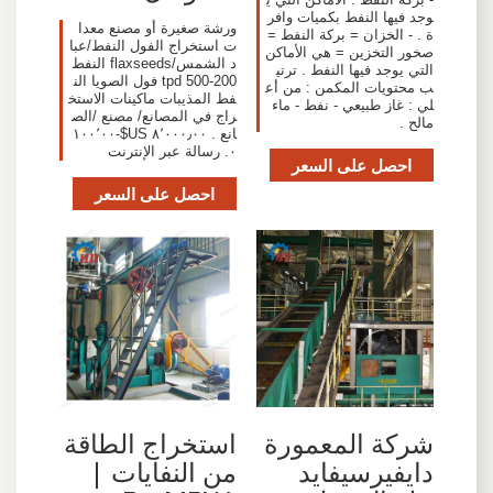
وجد فيها النفط بكميات وافر
ورشة صغيرة أو مصنع معدا
ة . - الخزان = بركة النفط =
ت استخراج الفول النفط/عبا
صخور التخزين = هي الأماكن
د الشمس/flaxseeds النفط
التي يوجد فيها النفط . ترتي
200-500 tpd فول الصويا الن
ب محتويات المكمن : من أع
فط المذيبات ماكينات الاستخ
لي : غاز طبيعي - نفط - ماء
راج في المصانع/ مصنع /الص
مالح .
انع . ٨٬٠٠٠٫٠٠ US$-١٠٠٬٠٠
٠. رسالة عبر الإنترنت
احصل على السعر
احصل على السعر
شركة المعمورة
استخراج الطاقة
دايفيرسيفايد
من النفايات |