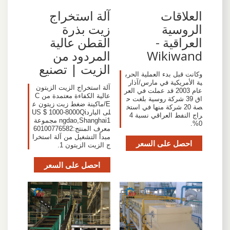
العلاقات
آلة استخراج
الروسية
زيت بذرة
العراقية -
القطن عالية
Wikiwand
المردود من
الزيت | تصنيع
وكانت قبل بدء العملية الحرب
ية الأمريكية في مارس/آذار
آلة استخراج الزيت الزيتون
عام 2003 قد عملت في العر
عالية الكفاءة معتمدة من C
اق 39 شركة روسية بلغت ح
E/ماكينة ضغط زيت زيتون ع
صة 20 شركة منها في استخ
لى الباردUS $ 1000-8000Qi
راج النفط العراقي نسبة 4
ngdao,Shanghai1 مجموعة
0%.
معرف المنتج:60100776582
مبدأ التشغيل من آلة استخرا
احصل على السعر
ج الزيت الزيتون 1.
احصل على السعر