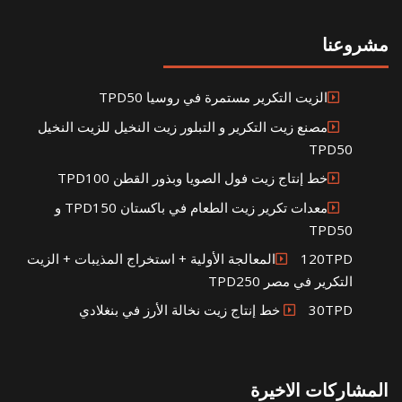
مشروعنا
الزيت التكرير مستمرة في روسيا TPD50
مصنع زيت التكرير و التبلور زيت النخيل للزيت النخيل
TPD50
خط إنتاج زيت فول الصويا وبذور القطن TPD100
معدات تكرير زيت الطعام في باكستان TPD150 و
TPD50
120TPDالمعالجة الأولية + استخراج المذيبات + الزيت
التكرير في مصر TPD250
30TPD خط إنتاج زيت نخالة الأرز في بنغلادي
المشاركات الاخيرة