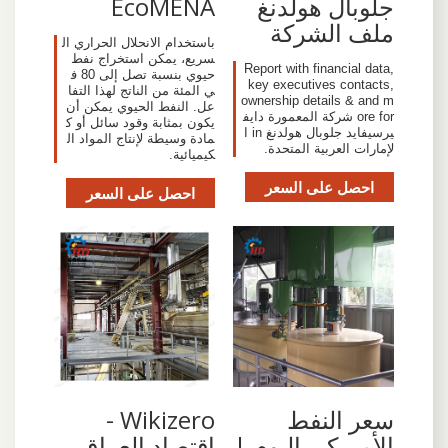
جلوبال هولدنغ
EcoMENA
ملف الشركة
باستخدام الانحلال الحراري ال
سريع، يمكن استخراج نفط
Report with financial data,
حيوي بنسبة تصل إلى 80 ف
key executives contacts,
ي المئة من الناتج لهذا التفا
ownership details & and m
عل. النفط الحيوي يمكن أن
ore for شركة المعمورة دايف
يكون بمثابة وقود سائل أو ك
يرسيفايد جلوبال هولدنغ in ا
مادة وسيطة لإنتاج المواد ال
لإمارات العربية المتحدة.
كيميائية.
احصل على السعر
احصل على السعر
سعر النفط
Wikizero -
الأمريكي اليوم |
اقتصاد العراق