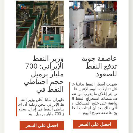
عاصفة جوية
وزير النفط
تدفع النفط
الإيراني: 700
للصعود
مليار برميل
حجم احتياطي
شهدت أسعار النفط تعافيا خ
النفط في
لال تداولات اليوم الإثنين عل
ى إثر إغلاق ما يقرب من نص
ف منصات استخراج النفط ال
طهران-سانا أعلن وزير النف
واقعة على خليج المسكيك، ي
ط الإيراني بيجن زنكنة أن اح
أتي ذلك بعد أن اجتاحت الخل
تياطي النفط في إيران يتجاو
يج عاصفة صباح اليوم...
ز 700 مليار برميل . ود
احصل على السعر
احصل على السعر