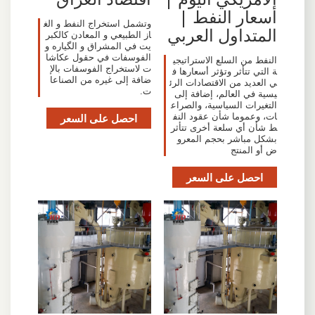
أسعار النفط |
وتشمل استخراج النفط و الغ
المتداول العربي
از الطبيعي و المعادن كالكبر
يت في المشراق و الگياره و
الفوسفات في حقول عكاشا
النفط من السلع الاستراتيجي
ت لاستخراج الفوسفات بالإ
ة التي تتأثر وتؤثر أسعارها ف
ضافة إلى غيره من الصناعا
ي العديد من الاقتصادات الرئ
ت.
يسية في العالم، إضافة إلى
التغيرات السياسية، والصراع
ات، وعموما شأن عقود النف
احصل على السعر
ط شأن أي سلعة أخرى تتأثر
بشكل مباشر بحجم المعرو
ض أو المنتج
احصل على السعر