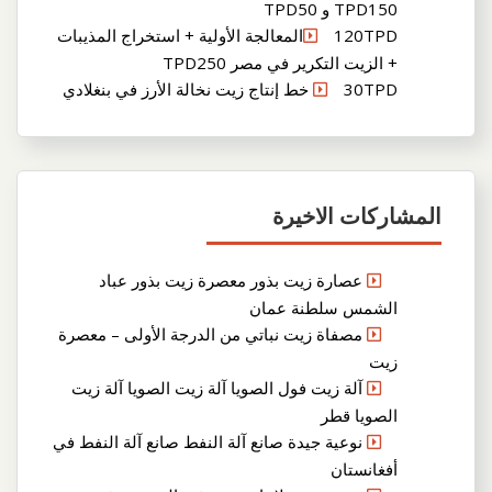
TPD150 و TPD50
120TPDالمعالجة الأولية + استخراج المذيبات
+ الزيت التكرير في مصر TPD250
30TPD خط إنتاج زيت نخالة الأرز في بنغلادي
المشاركات الاخيرة
عصارة زيت بذور معصرة زيت بذور عباد
الشمس سلطنة عمان
مصفاة زيت نباتي من الدرجة الأولى – معصرة
زيت
آلة زيت فول الصويا آلة زيت الصويا آلة زيت
الصويا قطر
نوعية جيدة صانع آلة النفط صانع آلة النفط في
أفغانستان