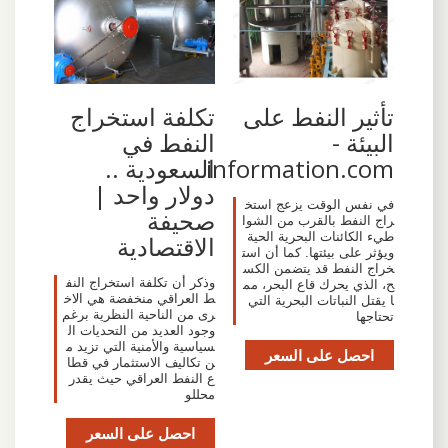
تأثير النفط على
تكلفة استخراج
البيئة -
النفط في
information.com
السعودية ..
دولار واحد |
في نفس الوقت يزعج استخ
صحيفة
راج النفط بالقرب من الشوا
طيء الكائنات البحرية الحية
الاقتصادية
ويؤثر على بيئتها. كما أن است
خراج النفط قد يتضمن الكس
وذكر أن تكلفة استخراج النف
ح، الذي يحرك قاع البحر، مم
ط العراقي منخفضة هي الاخ
ا يقتل النباتات البحرية التي
رى من الناحية النظرية برغم
تحتاجها
وجود العديد من التحديات ال
سياسية والأمنية التي تزيد م
احصل على السعر
ن تكاليف الاستثمار في قطا
ع النفط العراقي حيث يقدر
محللو
احصل على السعر