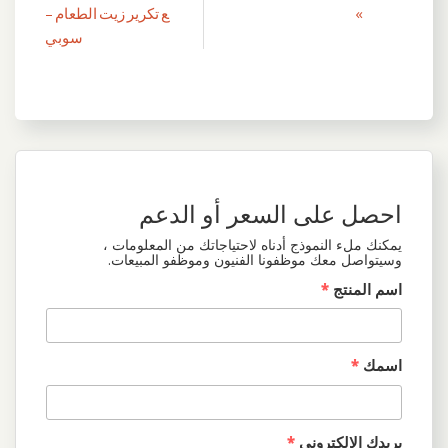
المقالات
»
ع تكرير زيت الطعام –
سوبي
احصل على السعر أو الدعم
يمكنك ملء النموذج أدناه لاحتياجاتك من المعلومات ،
وسيتواصل معك موظفونا الفنيون وموظفو المبيعات.
اسم المنتج
*
اسمك
*
بريدك الالكتروني
*