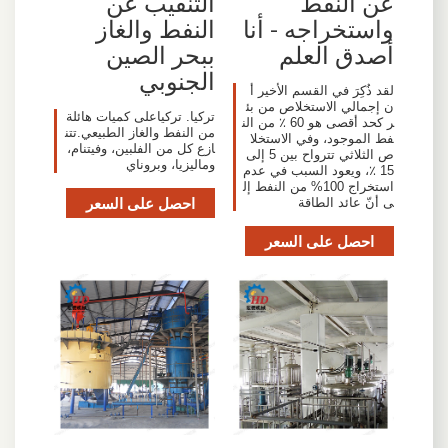
عن النفط
التنقيب عن
واستخراجه - أنا
النفط والغاز
أصدق العلم
ببحر الصين
الجنوبي
لقد ذُكِرَ في القسم الأخير أ
ن إجمالي الاستخلاص من بئ
تركيا. تركياعلى كميات هائلة
ر كحد أقصى هو 60 ٪ من الن
من النفط والغاز الطبيعي.تتن
فط الموجود، وفي الاستخلا
ازع كل من الفلبين، وفيتنام،
ص الثلاثي تترواح بين 5 إلى
وماليزيا، وبروناي
15 ٪، ويعود السبب في عدم
استخراج 100% من النفط إل
احصل على السعر
ى أنّ عائد الطاقة
احصل على السعر