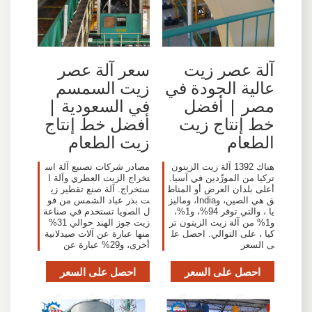
آلة عصر زيت
سعر آلة عصر
عالية الجودة في
زيت السمسم
مصر | أفضل
في السعودية |
خط إنتاج زيت
أفضل خط إنتاج
الطعام
زيت الطعام
هناك 1392 آلة زيت الزيتون
مصادر شركات تصنيع آلة اس
تركيا من المورِّدين في آسيا.
تخراج الزيت العطري وآلة ا
أعلى بلدان العرض أو المناط
ستخراج. آلة صنع تقطير زي
ق هي الصين، وIndia، وماليز
ت بذر عباد الشمس من فو
يا ، والتي توفر 94%، و1%،
ل الصويا تستخدم في صناعة
و1% من آلة زيت الزيتون تر
زيت جوز الهند حوالي 31%
كيا ، على التوالي. احصل عل
منها عبارة عن آلات صيدلانية
ى السعر
أخرى، و29% عبارة عن
احصل على السعر
احصل على السعر