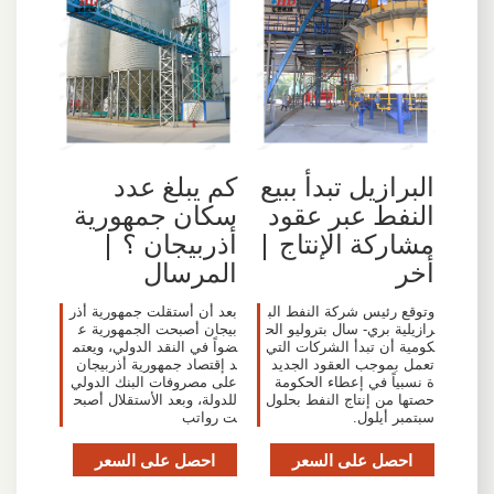
البرازيل تبدأ ببيع
كم يبلغ عدد
النفط عبر عقود
سكان جمهورية
مشاركة الإنتاج |
أذربيجان ؟ |
أخر
المرسال
وتوقع رئيس شركة النفط الب
بعد أن أستقلت جمهورية أذر
رازيلية بري- سال بتروليو الح
بيجان أصبحت الجمهورية ع
كومية أن تبدأ الشركات التي
ضواً في النقد الدولي، ويعتم
تعمل بموجب العقود الجديد
د إقتصاد جمهورية أذربيجان
ة نسبياً في إعطاء الحكومة
على مصروفات البنك الدولي
حصتها من إنتاج النفط بحلول
للدولة، وبعد الأستقلال أصبح
سبتمبر أيلول.
ت رواتب
احصل على السعر
احصل على السعر