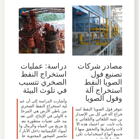
مصادر شركات
دراسة: عمليات
تصنيع فول
استخراج النفط
الصويا النفط
الصخري تتسبب
استخراج آلة
في تلوث البيئة
وفول الصويا
وأشارت الدراسة إلى أن عم
لية استخراج النفط الصخري
تتوفر فول الصويا النفط است
من باطن الأرض هي المرحل
خراج آلة في كل من الإصدار
ة الاولى في الإنتاج، التي تعت
ين شبه التلقائي والتلقائي بث
مد على تقنيات متطورة بض
بات ثابت. تم اعتماد هذه الآ
خ مزيج من المياه والرمال وا
لات واختبارها والتحقق منها ل
لمواد الكيميائية داخل الآبار ل
جميع أنواع استخدامات تكري
تكسير الصخور المحتوية عل
ر النفط التجارية.