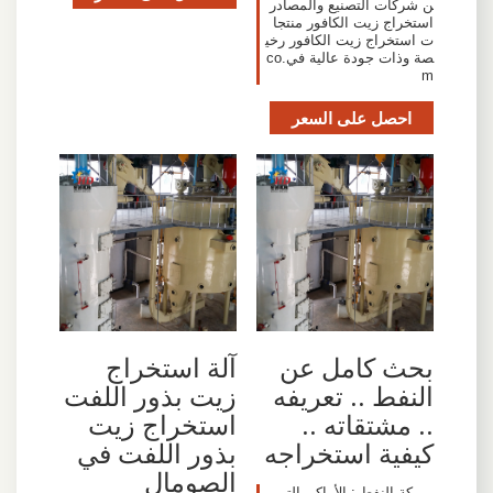
ن شركات التصنيع والمصادر
استخراج زيت الكافور منتجا
ت استخراج زيت الكافور رخي
صة وذات جودة عالية في.co
m
احصل على السعر
بحث كامل عن
آلة استخراج
النفط .. تعريفه
زيت بذور اللفت
.. مشتقاته ..
استخراج زيت
كيفية استخراجه
بذور اللفت في
الصومال
- بركة النفط : الأماكن التي ي