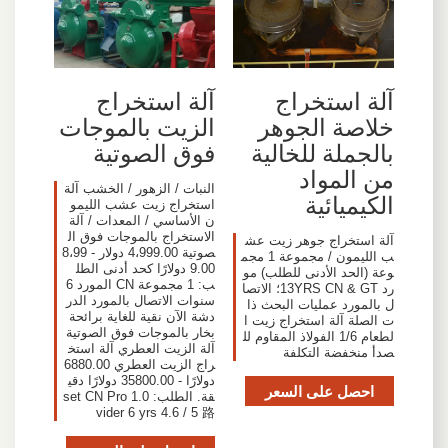
آلة استخراج
آلة استخراج
خلاصة الجوهر
الزيت بالموجات
بالجملة للخالية
فوق الصوتية
من المواد
النبات / الزهور / الخشب آلة
الكيميائية
استخراج زيت عشب الليمو
ن الأساسي / المعدات / آلة
الاستخراج بالموجات فوق ال
آلة استخراج جوهر زيت عش
صوتية 4،999.00 دولار - 8،99
ب الليمون / مجموعة 1 مجم
9.00 دولارًا كحد أدنى الطل
وعة (الحد الأدنى للطلب) مو
ب: 1 مجموعة CN المورد 6
رد 13YRS CN & GT؛ الاتصا
سنوات الاتصال بالمورد الدر
ل بالمورد عمليات البحث ذا
دشة الآن نقية للغاية برائحة
ت الصلة آلة استخراج زيت ا
بخار بالموجات فوق الصوتية
لطعام 1/6 الفولاذ المقاوم لل
آلة الزيت العطري آلة استخ
صدأ منخفضة التكلفة
راج الزيت العطري 6880.00
دولارًا - 35800.00 دولارًا دقي
احصل على السعر
قة. الطلب: 1.0 set CN Pro
vider 6 yrs 4.6 / 5 路