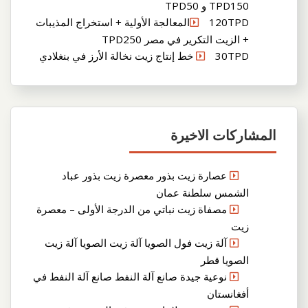
TPD150 و TPD50
120TPDالمعالجة الأولية + استخراج المذيبات
+ الزيت التكرير في مصر TPD250
30TPD خط إنتاج زيت نخالة الأرز في بنغلادي
المشاركات الاخيرة
عصارة زيت بذور معصرة زيت بذور عباد
الشمس سلطنة عمان
مصفاة زيت نباتي من الدرجة الأولى – معصرة
زيت
آلة زيت فول الصويا آلة زيت الصويا آلة زيت
الصويا قطر
نوعية جيدة صانع آلة النفط صانع آلة النفط في
أفغانستان