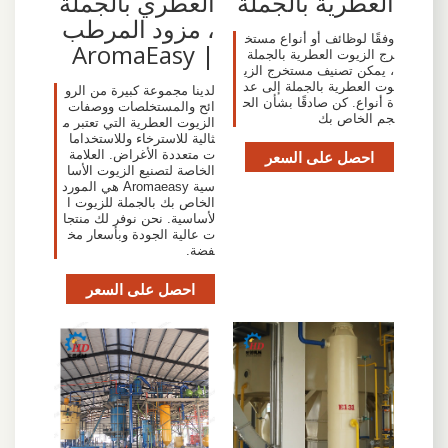
العطرية بالجملة
العطري بالجملة
، مزود المرطب
وفقًا لوظائف أو أنواع مستخ
| AromaEasy
رج الزيوت العطرية بالجملة
، يمكن تصنيف مستخرج الزي
وت العطرية بالجملة إلى عد
لدينا مجموعة كبيرة من الرو
ة أنواع. كن صادقًا بشأن الح
ائح والمستخلصات ووصفات
جم الخاص بك
الزيوت العطرية التي تعتبر م
ثالية للاسترخاء وللاستخداما
احصل على السعر
ت متعددة الأغراض. العلامة
الخاصة لتصنيع الزيوت الأسا
سية Aromaeasy هي المورد
الخاص بك بالجملة للزيوت ا
لأساسية. نحن نوفر لك منتجا
ت عالية الجودة وبأسعار مخ
فضة.
احصل على السعر