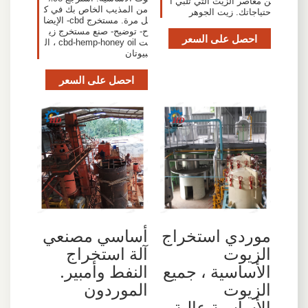
ن معاصر الزيت التي تلبي ا
من المذيب الخاص بك في ك
حتياجاتك. زيت الجوهر
ل مرة. مستخرج cbd- الإيضا
ح- توضيح- صنع مستخرج زي
احصل على السعر
ت cbd-hemp-honey oil ، ال
بيوتان
احصل على السعر
موردي استخراج
أساسي مصنعي
الزيوت
آلة استخراج
الأساسية ، جميع
النفط وأمبير.
الزيوت
الموردون
الأساسية عالية