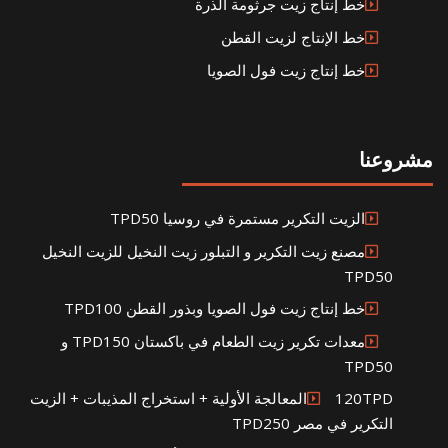
خط إنتاج زيت جرثومة الذرة
خط الإنتاج لزيت القطن
خط إنتاج زيت فول الصويا
مشروعنا
الزيت التكرير مستمرة في روسيا TPD50
مصنع زيت التكرير و التبلور زيت النخيل للزيت النخيل
TPD50
خط إنتاج زيت فول الصويا وبذور القطن TPD100
معدات تكرير زيت الطعام في باكستان TPD150 و
TPD50
120TPDالمعالجة الأولية + استخراج المذيبات + الزيت
التكرير في مصر TPD250