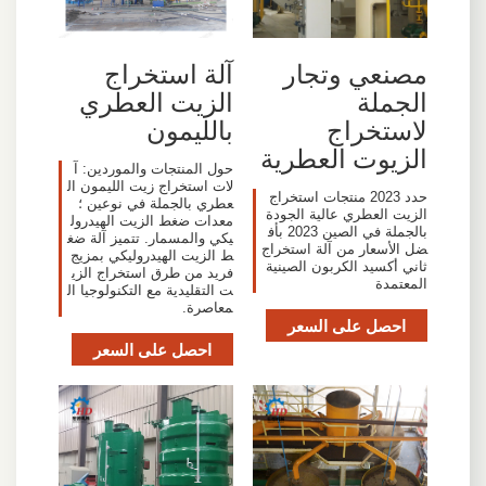
مصنعي وتجار
آلة استخراج
الجملة
الزيت العطري
لاستخراج
بالليمون
الزيوت العطرية
حول المنتجات والموردين: آ
لات استخراج زيت الليمون ال
حدد 2023 منتجات استخراج
عطري بالجملة في نوعين ؛
الزيت العطري عالية الجودة
معدات ضغط الزيت الهيدرول
بالجملة في الصين 2023 بأف
يكي والمسمار. تتميز آلة ضغ
ضل الأسعار من آلة استخراج
ط الزيت الهيدروليكي بمزيج
ثاني أكسيد الكربون الصينية
فريد من طرق استخراج الزي
المعتمدة
ت التقليدية مع التكنولوجيا ال
معاصرة.
احصل على السعر
احصل على السعر