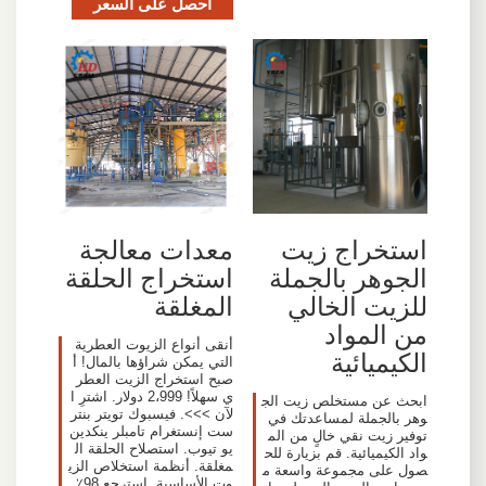
احصل على السعر
استخراج زيت
معدات معالجة
الجوهر بالجملة
استخراج الحلقة
للزيت الخالي
المغلقة
من المواد
أنقى أنواع الزيوت العطرية
الكيميائية
التي يمكن شراؤها بالمال! أ
صبح استخراج الزيت العطر
ي سهلاً! 2،999 دولار. اشترِ ا
ابحث عن مستخلص زيت الج
لآن >>>. فيسبوك تويتر بنتر
وهر بالجملة لمساعدتك في
ست إنستغرام تامبلر ينكدين
توفير زيت نقي خالٍ من الم
يو تيوب. استصلاح الحلقة ال
واد الكيميائية. قم بزيارة للح
مغلقة. أنظمة استخلاص الزي
صول على مجموعة واسعة م
وت الأساسية. استرجع 98٪