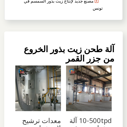
مصنع جديد لإنتاج زيت بذور السمسم في
تونس
آلة طحن زيت بذور الخروع
من جزر القمر
10-500tpd آلة
معدات ترشيح