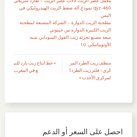
معمل عصر الزيت لآلات عصر الزيت – طارد شريجي
qyz-460 نموذج آلة ضغط الزيت الهيدروليكي في
اليمن
مطحنة الزيت الدوارة – الشركة المصنعة لمطحنة
الزيت الكبيرة الدوارة من جيبوتي
سعة مصنع تجزئة زيت الفول السوداني شبه
الأوتوماتيكي: 10
منظف ​​زيت الطرد المر
« خط انتاج زيت بارد للبي
تصفّح
كزي – فلتر زيت الطرد ا
ع في المغرب
المقالات
لمركزي الأحدث »
احصل على السعر أو الدعم