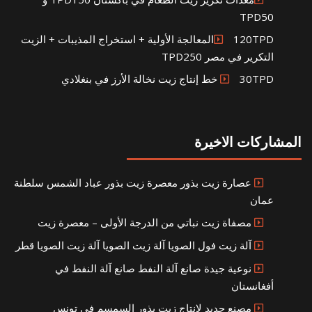
TPD50
120TPDالمعالجة الأولية + استخراج المذيبات + الزيت
التكرير في مصر TPD250
30TPD خط إنتاج زيت نخالة الأرز في بنغلادي
المشاركات الاخيرة
عصارة زيت بذور معصرة زيت بذور عباد الشمس سلطنة
عمان
مصفاة زيت نباتي من الدرجة الأولى – معصرة زيت
آلة زيت فول الصويا آلة زيت الصويا آلة زيت الصويا قطر
نوعية جيدة صانع آلة النفط صانع آلة النفط في
أفغانستان
مصنع جديد لإنتاج زيت بذور السمسم في تونس