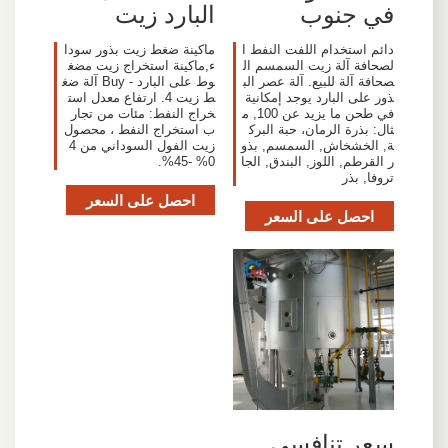
في جنوب
البارد زيت
دائم استخدام اللفت النفط ا
ماكينة ضغط زيت بذور سودا
لصحافة آلة زيت السمسم ال
ء,ماكينة استخراج زيت مضغ
صحافة آلة للبيع. آلة عصر الب
وط على البارد - Buy آلة ضغ
ذور على البارد يوجد إمكانية
ط زيت 4. ارتفاع معدل است
في طحن ما يزيد عن 100, م
خراج النفط: مئات من تجار
ثال: بذرة الرمان، حبة البرك
ب استخراج النفط ، محصول
ة, الخشخاش, السمسم, بذو
زيت الفول السوداني من 4
ر القرطم, اللوز, البندق, الجا
0% -45%.
تروفا, بذر
احصل على السعر
احصل على السعر
سعر تنافسي