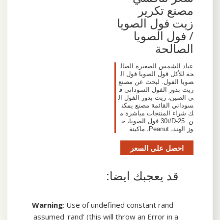
مصنع تكرير
زيت فول الصويا
/ فول الصويا
الصالحة
عباد الشمس الصغيرة الصال
حة للأكل فول الصويا فول ال
صويا الفول. لبحث عن مصنع
زيت بذور الفول السوداني ف
ي الصين، زيت بذور الفول ال
سوداني القائمة مصنع يمكن
ك شراء المنتجات مباشرة م
ن. 25-30t/D فول الصويا، ج
وز الهند، Peanut، ماكينة
احصل على السعر
قد يعجبك ايضا:
Warning
: Use of undefined constant rand -
assumed 'rand' (this will throw an Error in a