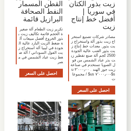
القطن المسمار
زيت بذور الكتان
النفط الصحافة
في سوريا |
البرازيل قائمة
أفضل خط إنتاج
زيت
تكرير زيت الطعام آلة صغير
ة الحجم قائمة تكاليف زيت ب
مصادر شركات تصنيع استخر
ذور الخروع أفضل مبيعات آل
اج زيت بذور آلة واستخراج ز
ة ضغط الزيت البارد عالية ال
يت بذور. معدات خط إنتاج ز
جودة في ليبيا آلة استخراج ز
يت بذور العنب عالية الجودة
يت الفول السوداني / آلة ض
2500 كجم آلة صنع تقطير زي
غط زيت عباد الشمس في م
ت بذر عباد الشمس من فو
صر
ل الصويا تستخدم في صناعة
زيت جوز الهند . ٣٬٠٠٠٫٠٠ u
احصل على السعر
s$-٧٬٠٠٠٫٠٠ us$ / مجموعا
ت
احصل على السعر