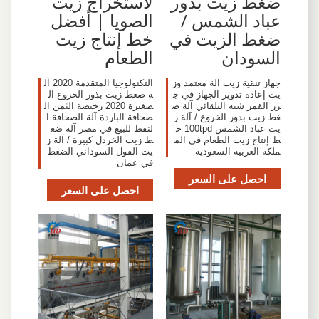
ضغط زيت بذور
لاستخراج زيت
عباد الشمس /
الصويا | أفضل
ضغط الزيت في
خط إنتاج زيت
السودان
الطعام
جهاز تنقية زيت آلة معتمد وز
التكنولوجيا المتقدمة 2020 آل
يت إعادة تدوير الجهاز في ج
ة ضغط زيت بذور الخروع ال
زر القمر شبه التلقائي آلة ض
صغيرة 2020 رخيصة الثمن ال
غط زيت بذور الخروع / آلة ز
صحافة الباردة آلة الصحافة ا
يت عباد الشمس 100tpd خ
لنفط للبيع في مصر آلة ضغ
ط إنتاج زيت الطعام في الم
ط زيت الخردل كبيرة / آلة ز
ملكة العربية السعودية
يت الفول السوداني الضغط
في عمان
احصل على السعر
احصل على السعر