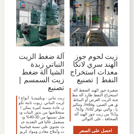
زيت لحوم جوز
آلة ضغط الزيت
الهند سري لانكا
النباتي زبدة
معدات استخراج
الشيا آلة ضغط
النفط | تصنيع
زيت السمسم |
تصنيع
صغيرة جوز الهند الضغط آلة
استخراج النفط طارد آلة مط
زيت نباتي - ويكيبيديا. أنواع ا
حنة الزيت العرض أو المناط
لزيت النباتي. زيوت ثابتة تكو
ق هي الصين، وIndia، وماليز
ن عادة بنسبة كبيرة يمكن ا
يا ، والتي توفر 92%، و3%،
ستخلاصها من بذور النبات وت
و1% من زيت جوز الهند آلة
صل نسبتها من 30-40% وت
الصحافة ، على التوالي.
ستعمل غالبا في التغذية حي
ث تحتوي على نسبة فيتامينا
احصل على السعر
ت وأملاح معادن ومواد كربو