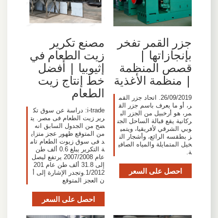
جزر القمر تفخر
مصنع تكرير
بإنجازاتها |
زيت الطعام في
قصص المنظمة
إثيوبيا | أفضل
| منظمة الأغذية
خط إنتاج زيت
الطعام
26/09/2019. اتحاد جزر القم
ر، أو ما يعرف باسم جزر الق
i-trade: دراسة عن سوق تك
مر، هو أرخبيل من الجزر الب
رير زيت الطعام فى مصر. يت
ركانية يقع قبالة الساحل الجن
ضح من الجدول السابق انه
وبي الشرقي لأفريقيا، ويتمي
من المتوقع ظهور عجز متزاي
ز بطقسه الرائع، وأشجار الن
د فى سوق زيوت الطعام تام
خيل المتمايلة والمياه الصافي
ة التكرير يبلغ 0.6 ألف طن
ة.
عام 2007/2008 يرتفع ليصل
إلى 31.8 ألف طن عام 201
احصل على السعر
1/2012.وتجدر الإشارة إلى أ
ن العجز المتوقع
احصل على السعر