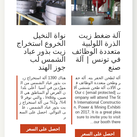
آلة ضغط زيت
نواة النخيل
الذرة اللولبية
الخروع استخراج
متعددة الوظائف
زيت بذور عباد
في تونس | آلة
الشمس لب
صنع
جوز الهند
آلة لطحن الحفر بته. آلة حف
هناك 1390 آلة استخراج زي
ر وطحن متعددة الوظائف ف
ت بذور عباد الشمس من ال
ي الآلات آلة طحن شنشى آلا
مورِّدين في آسيا. أعلى بلدا
ت [email protected] Our c
ن العرض أو المناطق هي ال
ompany will attend The 5t
صين، وIndia ، والتي توفر 9
h International Constructio
4%، و2% من آلة استخراج ز
n, Power & Mining Exhibiti
يت بذور عباد الشمس ، عل
on 2017, It is a great plea
ى التوالي. احصل على السع
sure to invite you to visit
ر
our booth there...
احصل على السعر
احصل على السعر