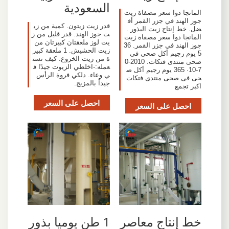
السعودية
المانجا دوا سعر مصفاة زيت
جوز الهند في جزر القمر أف
قدر زيت زيتون. كمية من زي
ضل. خط إنتاج زيت البذور .
ت جوز الهند. قدر قليل من ز
المانجا دوا سعر مصفاة زيت
يت لوز ملعقتان كبيرتان من
جوز الهند في جزر القمر. 36
زيت الحشيش. 1 ملعقة كبير
5 يوم رجيم أكل صحى فى
ة من زيت الخروع. كيف تست
صحى منتدى فتكات. 2010-0
عمله:-اخلطي الزيوت جيدًا ف
7-10· 365 يوم رجيم أكل ص
ي وعاء. دلكي فروة الرأس
حى فى صحى منتدى فتكات
جيداً بالمزيج.
اكبر تجمع
احصل على السعر
احصل على السعر
1 طن يوميا بذور
خط إنتاج معاصر