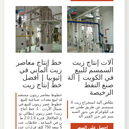
آلات إنتاج زيت
خط إنتاج معاصر
السمسم للبيع
زيت ألماني في
في الكويت | آلة
إثيوبيا | أفضل
صنع النفط
خط إنتاج زيت
الرخيصة
خطوط معاصر زيتون مستعم
له لبيع معدات صناعية للبيع.
تتلخّص آلية استخراج زيت ال
خطوط عصر زيتون للبيع في
سمسم عن طريق طحن نص
شمال الاْردن : 1- خط انتاج
ف كيلوغرام من بذور السم
زيت/ عصر زيتون إيطالي نو
سم غير.جزر القمر آلة
ع الفالافال قدرة 1.6 2.0 ط
ن في الساعة ، خلاطات عدد
احصل على السعر
5 سعه 750 كلغ، فرازات عدد