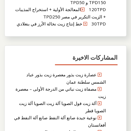
TPD150 و TPD50
120TPDالمعالجة الأولية + استخراج المذيبات
+ الزيت التكرير في مصر TPD250
30TPD خط إنتاج زيت نخالة الأرز في بنغلادي
المشاركات الاخيرة
عصارة زيت بذور معصرة زيت بذور عباد
الشمس سلطنة عمان
مصفاة زيت نباتي من الدرجة الأولى – معصرة
زيت
آلة زيت فول الصويا آلة زيت الصويا آلة زيت
الصويا قطر
نوعية جيدة صانع آلة النفط صانع آلة النفط في
أفغانستان