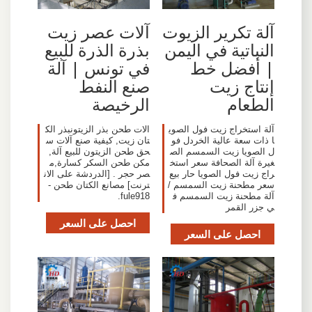
آلة تكرير الزيوت
آلات عصر زيت
النباتية في اليمن
بذرة الذرة للبيع
| أفضل خط
في تونس | آلة
إنتاج زيت
صنع النفط
الطعام
الرخيصة
آلة استخراج زيت فول الصوي
الات طحن بذر الزيتونبذر الك
ا ذات سعة عالية الخردل فو
تان زيت, كيفية صنع آلات س
ل الصويا زيت السمسم الص
حق طحن الزيتون للبيع آلة,
غيرة آلة الصحافة سعر استخ
مكن طحن السكر كسارة,م
راج زيت فول الصويا حار بيع
صر حجر . [الدردشة على الان
سعر مطحنة زيت السمسم /
ترنت] مصانع الكتان طحن -
آلة مطحنة زيت السمسم ف
fule918.
ي جزر القمر
احصل على السعر
احصل على السعر