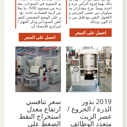
دلك بهما فروة الرأس مرة و
م السنوية في السودان، مقت
احدة يوميآ. مزج مقداران مت
ربة من مستوى 50%، ما يعك
ساويان من عصير الجرجير و
س أزمة اقتصادية حادة، تؤث
الكحول النقي مع قليل من م
ر على الوضع المعيشي للمو
اء الورد ويدلك
اطن السوداني.وذكر الجهاز ا
لمركزي للإحصاء أن
احصل على السعر
احصل على السعر
2019 بذور
سعر تنافسي
الذرة / الخروع /
ارتفاع معدل
عصر الزيت
استخراج النفط
متعدد الوظائف
الضغط على