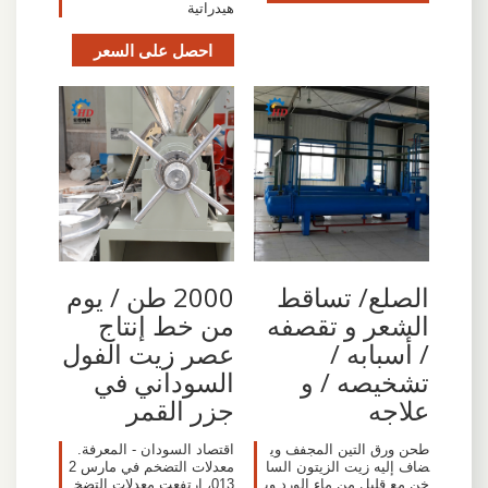
هيدراتية
احصل على السعر
الصلع/ تساقط
2000 طن / يوم
الشعر و تقصفه
من خط إنتاج
/ أسبابه /
عصر زيت الفول
تشخيصه / و
السوداني في
علاجه
جزر القمر
طحن ورق التين المجفف وي
اقتصاد السودان - المعرفة.
ضاف إليه زيت الزيتون السا
معدلات التضخم في مارس 2
خن مع قليل من ماء الورد وي
013، ارتفعت معدلات التضخ