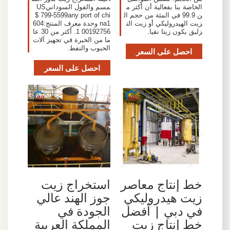
الخاصة بنا بفعالية أن أكثر م
مسم والفول السودانيUS
ن 99.9 في المئة من حجم ال
$ 799-5599any port of chi
زيت الهيدروليكي أو زيت الت
na1 وحدة معرف المنتج:604
زليق يكون زيتا نقيا.
00192756 1. أكثر من 30 عا
ما من الخبرة في تجهيز آلات
الحبوب والنفط.
احصل على السعر
احصل على السعر
خط إنتاج معاصر
استخراج زيت
زيت هيدروليكي
جوز الهند عالي
في دبي | أفضل
الجودة في
خط إنتاج زيت
المملكة العربية