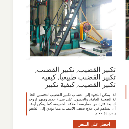
تكبير القضيب, تكبير القضىب,
تكبير القضىب طبيعيا, كيفية
تكبير القضيب, كيفية تكبير
لذا يمكن اللجوء إلى اعشاب تكبير القضيب لتحسين الحا
لة الصحية العامة، والحصول على شيء جديد ومبهر لزوجت
ك بعد فترة من ممارسة العلاقة الحميمة، كما يمكن أيضا
أن تساهم في علاج ضعف الانتصاب مما يؤدي إلى الشعو
ر بزيادة حجم
احصل على السعر