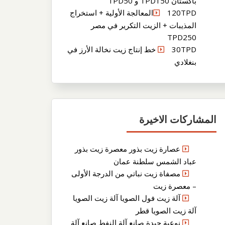
باكستان TPD150 و TPD50
120TPDالمعالجة الأولية + استخراج
المذيبات + الزيت التكرير في مصر
TPD250
30TPD خط إنتاج زيت نخالة الأرز في
بنغلادي
المشاركات الاخيرة
عصارة زيت بذور معصرة زيت بذور
عباد الشمس سلطنة عمان
مصفاة زيت نباتي من الدرجة الأولى
– معصرة زيت
آلة زيت فول الصويا آلة زيت الصويا
آلة زيت الصويا قطر
نوعية جيدة صانع آلة النفط صانع آلة