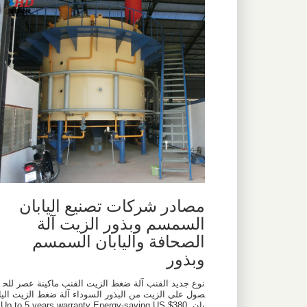
مصادر شركات تصنيع اليابان
السمسم وبذور الزيت آلة
الصحافة واليابان السمسم
وبذور
نوع جديد القنب آلة ضغط الزيت القنب ماكينة عصر للح
صول على الزيت من البذور السوداء آلة ضغط الزيت اليا
بان Up to 5 years warranty Energy-saving US $380.