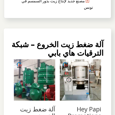
مصنع جديد لإنتاج زيت بذور السمسم في
تونس
آلة ضغط زيت الخروع – شبكة
الترقيات هاي بابي
Hey Papi
آلة ضغط زيت