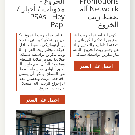
Promotions
الخروع -
Network آلة
مدونات / أخبار /
ضغط زيت
PSAs - Hey
الخروع
Papi
تتكون آلة استخراج زيت الخ
آلة استخراج زيت الخروع تتك
روع من التحكم الكهربائي وا
ون من تحكم كهربائي ، تسخ
لتدفئة التلقائية والتعديل والن
ين أوتوماتيكي ، ضبط ، ناقل
قل وفلتر زيت الخروع. المس
حركة ، وفلتر زيت الفراغ. الل
مار مكربن بواسطة سبيكة
ولب مكربن بواسطة سبيكة
فولاذية لتعزيز صلابة السطح
ومقاومة التآكل. يتم طحن ال
احصل على السعر
طبق اللولبي بواسطة آلة ط
حن السطح. يمكن أن يضمن
دقة خط الزيت وتحسين معد
ل إخراج الزيت. آلة استخلا
ص زيت الخروع
احصل على السعر