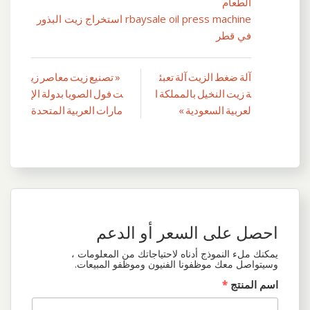
الطعام
rbaysale oil press machine استخراج زيت البذور
في قطر
آلة ضغط الزيت آلة تعبئ
« تصنيع زيت معاصر زي
تصفّح
ة زيت النخيل بالمملكة ا
ت فول الصويا بدولة الإ
المقالات
لعربية السعودية »
مارات العربية المتحدة
احصل على السعر أو الدعم
يمكنك ملء النموذج أدناه لاحتياجاتك من المعلومات ،
وسيتواصل معك موظفونا الفنيون وموظفو المبيعات.
اسم المنتج
*