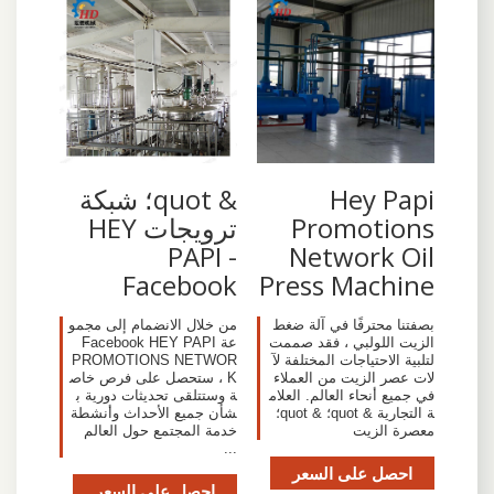
Hey Papi
& quot؛ شبكة
Promotions
ترويجات HEY
PAPI -
Network Oil
Facebook
Press Machine
بصفتنا محترفًا في آلة ضغط
من خلال الانضمام إلى مجمو
الزيت اللولبي ، فقد صممت
عة Facebook HEY PAPI
لتلبية الاحتياجات المختلفة لآ
PROMOTIONS NETWOR
لات عصر الزيت من العملاء
K ، ستحصل على فرص خاص
في جميع أنحاء العالم. العلام
ة وستتلقى تحديثات دورية ب
ة التجارية & quot؛ & quot؛
شأن جميع الأحداث وأنشطة
معصرة الزيت
خدمة المجتمع حول العالم
...
احصل على السعر
احصل على السعر