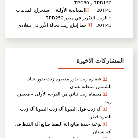
TPD150 و TPD50
120TPDالمعالجة الأولية + استخراج المذيبات
+ الزيت التكرير في مصر TPD250
30TPD خط إنتاج زيت نخالة الأرز في بنغلادي
المشاركات الاخيرة
عصارة زيت بذور معصرة زيت بذور عباد
الشمس سلطنة عمان
مصفاة زيت نباتي من الدرجة الأولى – معصرة
زيت
آلة زيت فول الصويا آلة زيت الصويا آلة زيت
الصويا قطر
نوعية جيدة صانع آلة النفط صانع آلة النفط في
أفغانستان