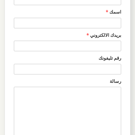
اسمك
*
بريدك الالكتروني
*
رقم تليفونك
رسالة