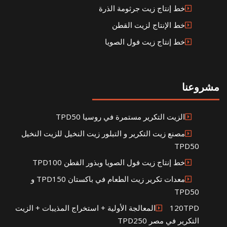
خط إنتاج زيت جرثومة الذرة
خط الإنتاج لزيت القطن
خط إنتاج زيت فول الصويا
مشروعنا
الزيت التكرير مستمرة في روسيا TPD50
مصنع زيت التكرير و التبلور زيت النخيل للزيت النخيل
TPD50
خط إنتاج زيت فول الصويا وبذور القطن TPD100
معدات تكرير زيت الطعام في باكستان TPD150 و
TPD50
120TPDالمعالجة الأولية + استخراج المذيبات + الزيت
التكرير في مصر TPD250