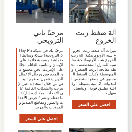
آلة ضغط زيت
مرحبًا بابي
الخروع
الترويجي
ميزات آلة ضغط زيت الخرو
مرحبًا بك في شبكة Hey Pa
ع شبه الأوتوماتيكية. آلة زيت
pi الترويجية! شبكة وسائط ا
الخروع شبه الأوتوماتيكية منا
جتماعية مسيحية قائمة على
سبة للمنازل المتخصصة ، مح
الإيمان ومناسبة للعائلة مجانًا
طة معالجة الزيت الصغيرة و
على الإنترنت. نحن مجتمع م
المتوسطة وكذلك الضغط ال
ن المحترفين ورجال الأعمال
مسبق في مصنع استخلاص ا
الذين يدعمون بعضهم البع
لمذيبات. 2. بنية بسيطة ، وق
ض من خلال المحادثة عبر الإ
ابلية تطبيق قوية ، وتشغيل
نترنت والشبكات القائمة عل
سهل ،
ى الأحداث. يمكنك مشاركة
ما تفعله ونشر / عرض الأحدا
ث والصور ومقاطع الفيديو و
احصل على السعر
المدونات والمزيد.
احصل على السعر