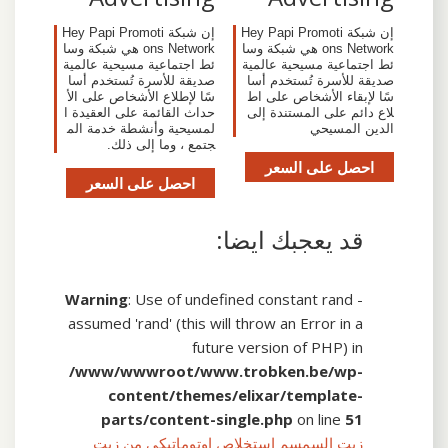
إن شبكة Hey Papi Promoti
إن شبكة Hey Papi Promoti
ons Network هي شبكة وسا
ons Network هي شبكة وسا
ئط اجتماعية مسيحية عالمية
ئط اجتماعية مسيحية عالمية
صديقة للأسرة تُستخدم أسا
صديقة للأسرة تُستخدم أسا
سًا لإبقاء الأشخاص على اط
سًا لإطلاع الأشخاص على الأ
لاع دائم على المستندة إلى
حداث القائمة على العقيدة ا
الدين المسيحي
لمسيحية وأنشطة خدمة الم
جتمع ، وما إلى ذلك.
احصل على السعر
احصل على السعر
قد يعجبك ايضا:
Warning
: Use of undefined constant rand -
assumed 'rand' (this will throw an Error in a
future version of PHP) in
/www/wwwroot/www.trobken.be/wp-
content/themes/elixar/template-
parts/content-single.php
on line
51
زيت السمسم استخلاص اوتوماتيكي من زيت