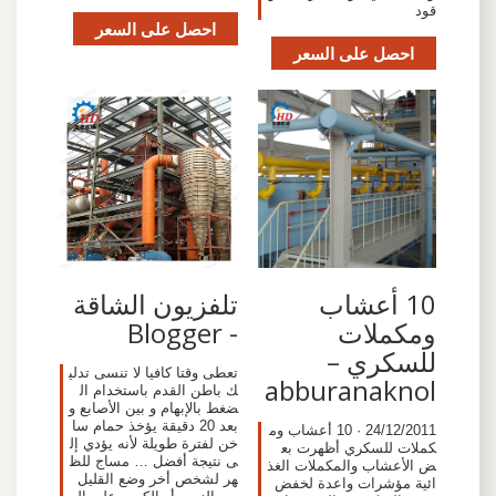
قود
احصل على السعر
احصل على السعر
10 أعشاب
تلفزيون الشاقة
ومكملات
- Blogger
للسكري –
تعطى وقتا كافيا لا تنسى تدلي
abburanaknol
ك باطن القدم باستخدام ال
ضغط بالإبهام و بين الأصابع و
بعد 20 دقيقة يؤخذ حمام سا
24/12/2011 · 10 أعشاب وم
خن لفترة طويلة لأنه يؤدي إل
كملات للسكري أظهرت بع
ى نتيجة أفضل … مساج للظ
ض الأعشاب والمكملات الغذ
هر لشخص أخر وضع القليل
ائية مؤشرات واعدة لخفض