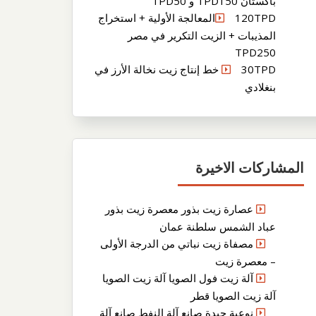
باكستان TPD150 و TPD50
120TPDالمعالجة الأولية + استخراج
المذيبات + الزيت التكرير في مصر
TPD250
30TPD خط إنتاج زيت نخالة الأرز في
بنغلادي
المشاركات الاخيرة
عصارة زيت بذور معصرة زيت بذور
عباد الشمس سلطنة عمان
مصفاة زيت نباتي من الدرجة الأولى
– معصرة زيت
آلة زيت فول الصويا آلة زيت الصويا
آلة زيت الصويا قطر
نوعية جيدة صانع آلة النفط صانع آلة