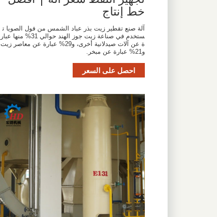
خط إنتاج
آلة صنع تقطير زيت بذر عباد الشمس من فول الصويا ت
ستخدم في صناعة زيت جوز الهند حوالي 31% منها عبار
ة عن آلات صيدلانية أخرى، و29% عبارة عن معاصر زيت
و21% عبارة عن مبخر.
احصل على السعر