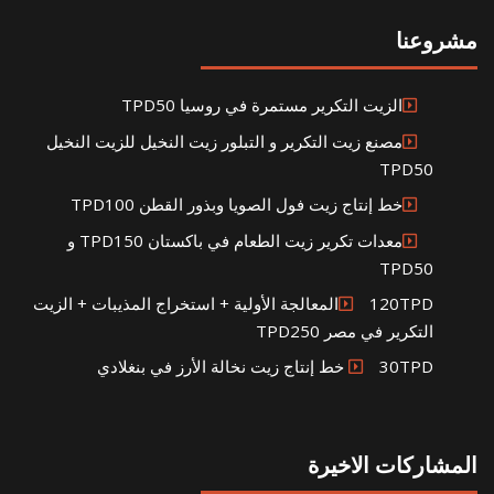
مشروعنا
الزيت التكرير مستمرة في روسيا TPD50
مصنع زيت التكرير و التبلور زيت النخيل للزيت النخيل
TPD50
خط إنتاج زيت فول الصويا وبذور القطن TPD100
معدات تكرير زيت الطعام في باكستان TPD150 و
TPD50
120TPDالمعالجة الأولية + استخراج المذيبات + الزيت
التكرير في مصر TPD250
30TPD خط إنتاج زيت نخالة الأرز في بنغلادي
المشاركات الاخيرة