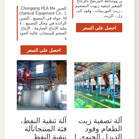
ي ووسائط المرشح بالزجاج
الصغير لتنقية زيوت التشحيم
الصين Chongqing HLA Me
، زيت التوربينات ، وقود الدي
chanical Equipment Co., L
زل ، الزيت
td. جولة في المصنع ، الصين
الرائدة في مجال التصنيع ، ع
احصل على السعر
ملية الإنتاج الصارمة ، الإنتاج
الضخم للمنتجات عالية الجود
ة.
احصل على السعر
آلة تصفية زيت
آلة تنقية النفط،
الطعام وقود
فئة المنتجاتآلة
الديزل الحيوي |
تنقية النفط