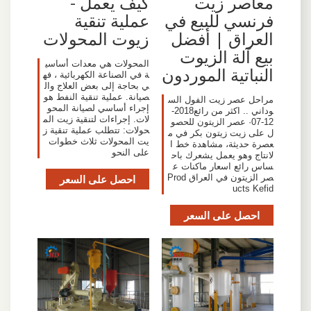
معاصر زيت
كيف يعمل -
فرنسي للبيع في
عملية تنقية
العراق | أفضل
زيوت المحولات
بيع آلة الزيوت
المحولات هي معدات أساسي
النباتية الموردون
ة في الصناعة الكهربائية ، فه
ي بحاجة إلى بعض العلاج وال
صيانة. عملية تنقية النفط هو
مراحل عصر زيت الفول الس
إجراء أساسي لصيانة المحو
وداني .. اكثر من رائع2018-
لات. إجراءات لتنقية زيت الم
12-07· عصر الزيتون للحصو
حولات: تتطلب عملية تنقية ز
ل على زيت زيتون بكر في م
يت المحولات ثلاث خطوات
عصرة حديثة، مشاهدة خط ا
على النحو
لانتاج وهو يعمل يشعرك باح
ساس رائع اسعار ماكنات ع
صر الزيتون في العراق Prod
احصل على السعر
ucts Kefid
احصل على السعر