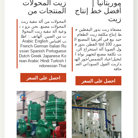
زيت المحولات
موريتانيا |
المنتجات من
أفضل خط إنتاج
زيت
المحولات من آلة تنقية زيت
المحولات مصنع, نحن نزو د ن
مصفاة زيت بذور اليقطين خ
وعية آلة تنقية زيت المحولا
ط إنتاج مكلفة زيت الطعام
ت من الصين. الهاتف :: اطل
جيد بيع في أفريقيا المصنع ال
ب اقتباس Arabic English
مورد 100 tpd القطن بذور ف
French German Italian Ru
ول الصويا آلة استخراج الزي
ssian Spanish Portuguese
ت تكلفة مصنع لتجهيز نواة ا
Dutch Greek Japanese Ko
لنخيل/عباد الشمس/جوز الهن
rean Arabic Hindi Turkish I
د/زيت الفول السوداني الص
ndonesian Thai
حافة
احصل على السعر
احصل على السعر