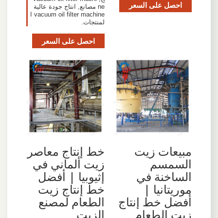
احصل على السعر
ne مصانع, انتاج جودة عالية
vacuum oil filter machine ا
لمنتجات.
احصل على السعر
مبيعات زيت
خط إنتاج معاصر
السمسم
زيت ألماني في
الساخنة في
إثيوبيا | أفضل
موريتانيا |
خط إنتاج زيت
أفضل خط إنتاج
الطعام لمصنع
زيت الطعام
الزيت