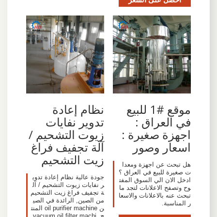
موقع #1 للبيع
نظام إعادة
في العراق :
تدوير نفايات
اجهزة صغيرة :
زيوت التشحيم /
اسعار وصور
آلة تجفيف فراغ
زيت التشحيم
هل تبحث عن اجهزة ومعدا
ت صغيرة للبيع في العراق ؟
جودة عالية نظام إعادة تدوي
ادخل الان الي السوق المفت
ر نفايات زيوت التشحيم / آل
وح وتصفح الاعلانات لتجد ما
ة تجفيف فراغ زيت التشحيم
تبحث عنه بالاعلانات والاسعا
من الصين, الرائدة في الصي
ر المناسبة.
ن oil purifier machine المنت
ج, vacuum oil filter machi