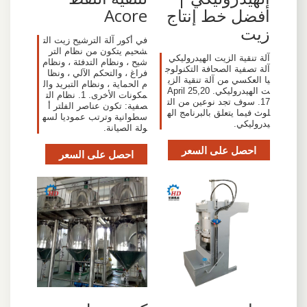
أفضل خط إنتاج
Acore
زيت
في أكور آلة الترشيح زيت الت
شحيم يتكون من نظام التر
آلة تنقية الزيت الهيدروليكي
شيح ، ونظام التدفئة ، ونظام
آلة تصفية الصحافة التكنولوج
فراغ ، والتحكم الآلي ، ونظا
يا العكسي من آلة تنقية الزي
م الحماية ، ونظام التبريد وال
ت الهيدروليكي. April 25,20
مكونات الأخرى. 1. نظام الت
17. سوف تجد نوعين من الت
صفية: تكون عناصر الفلتر أ
لوث فيما يتعلق بالبرنامج اله
سطوانية وترتب عموديا لسه
يدروليكي.
ولة الصيانة.
احصل على السعر
احصل على السعر