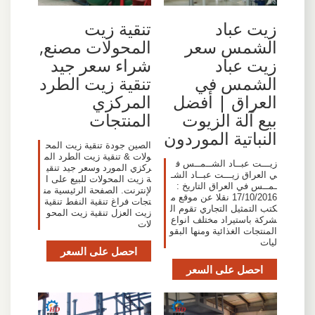
زيت عباد
تنقية زيت
الشمس سعر
المحولات مصنع,
زيت عباد
شراء سعر جيد
الشمس في
تنقية زيت الطرد
العراق | أفضل
المركزي
بيع آلة الزيوت
المنتجات
النباتية الموردون
الصين جودة تنقية زيت المح
ولات & تنقية زيت الطرد الم
زيـــت عبــاد الشــمــس ف
ركزي المورد وسعر جيد تنقي
ي العراق زيـــت عبــاد الشـ
ة زيت المحولات للبيع على ا
ـمــس في العراق التاريخ :
لإنترنت. الصفحة الرئيسية من
17/10/2016 نقلا عن موقع م
تجات فراغ تنقية النفط تنقية
كتب التمثيل التجاري تقوم ال
زيت العزل تنقية زيت المحو
شركة باستيراد مختلف انواع
لات
المنتجات الغذائية ومنها البقو
ليات
احصل على السعر
احصل على السعر