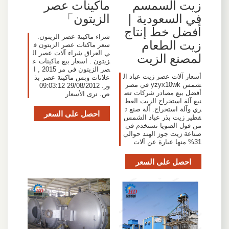
زيت السمسم
ماكينات عصر
في السعودية |
الزيتون」
أفضل خط إنتاج
شراء ماكينة عصر الزيتون.
زيت الطعام
سعر ماكنات عصر الزيتون ف
ي العراق شراء آلات عصر ال
لمصنع الزيت
زيتون . اسعار بيع ماكينات ع
صر الزيتون فى مر 2015 , ا
أسعار آلات عصر زيت عباد ال
علانات وبس ماكينة عصر بذ
شمس yzyx10wk في مصر
ور. 29/08/2012 09:03:12
أفضل بيع مصادر شركات تص
ص. نرى الأسعار
نيع آلة استخراج الزيت العط
ري وآلة استخراج. آلة صنع ت
احصل على السعر
قطير زيت بذر عباد الشمس
من فول الصويا تستخدم في
صناعة زيت جوز الهند حوالي
31% منها عبارة عن آلات
احصل على السعر