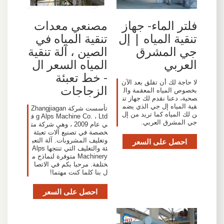
فلتر الماء- جهاز
مصنعي معدات
تنقية المياه | إل
تنقية المياه في
جي المشرق
الصين ، آلة تنقية
العربي
المياه السعر ال
- خط تعبئة
لا حاجة لك أن تقلق بعد الآن
الزجاجات
بخصوص المياه المعقمة وال
صحية، دعنا نقدم لك جهاز تن
قية المياه إل جي الذي يضم
تأسست شركة Zhangjiagan
ن لك المياه كما تريد من إل
g Alps Machine Co. ، Ltd ف
جي المشرق العربي.
ي عام 2009 ، وهي شركة مت
خصصة في تصنيع آلات تعبئة
احصل على السعر
وتغليف المشروبات. آلة التعب
ئة والتغليف التي تنتجها Alps
Machinery متوفرة لنماذج م
ختلفة. مرحبا بكم في الاتصا
ل بنا كلما كنت مهتما!
احصل على السعر