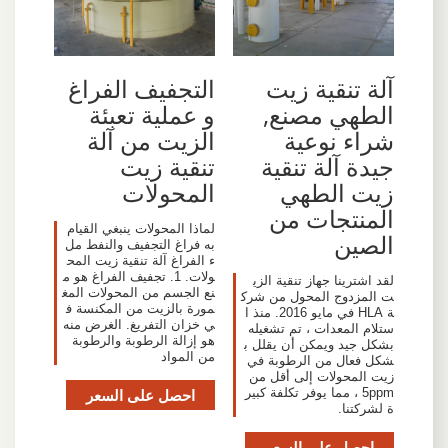
آلة تنقية زيت
التجفيف الفراغ
الطهي مصنع,
و عملية تعبئة
شراء نوعية
الزيت من آلة
جيدة آلة تنقية
تنقية زيت
زيت الطهي
المحولات
المنتجات من
لماذا المحولات ينبغي القيام
الصين
به فراغ التجفيف والنفط مل
ء الفراغ آلة تنقية زيت المح
ولات. 1. تجفيف الفراغ هو م
لقد اشترينا جهاز تنقية الزي
نع الجسم من المحولات المغ
ت المزدوج المحول من شرك
مورة بالزيت من المكنسة ف
ة HLA في مايو 2016. منذ ا
ي خزان التفريغ. الغرض منه
ستلام المعدات ، تم تشغيله
هو إزالة الرطوبة والرطوبة
بشكل جيد ويمكن أن يقلل ب
من المواد
شكل فعال من الرطوبة في
زيت المحولات إلى أقل من
5ppm ، مما يوفر تكلفة كبير
احصل على السعر
ة لشركتنا.
احصل على السعر