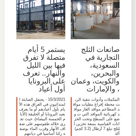
صانعات الثلج
يستمر 5 أيام
التجارية في
متصلة لا تفرق
السعودية،
فيها بين الليل
والبحرين،
والنهار.. تعرف
والكويت، وعمان
على البرونايا
، والإمارات
أول أعياد
المكملات وأدوات تنقية الزي
15/3/2021 · يحتفل الصابئة ا
ت محطة إفراغ مقليات مواق
لمندائيون في العراق هذه الأ
د المطاعم مواقد الغاز مواق
يام بأول أعيادهم أو ما يعرف
د كهربائية المواقد التي ت و
بعيد البرونايا أو الخليقة (الأيا
ضع على السطح وتحت الخز
م الخمسة البيضاء)، حيث تج
انات القياسية بسعة تخزين ل
ري خلاله طقوسهم على ضف
لثلج تبلغ 7 أرطال (3.2 كجم)
اف الأنهار وقرب الماء بوصف
آلة
ه ركنا أساسيا في ديانتهم