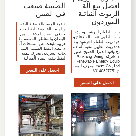
أفضل بيع آلة
الصينية صنعت
الزيوت النباتية
في الصين
الموردون
قائمة المنتجاتآلة تنقية النفط
والمنتجاتآلة تنقية النفط صنع
زيت الطعام الترشيح وحدة/
ت في الصين للمشترين من
زيت الطهي تنقية آلة لانتاج و
البلدان والمناطق الناطقة بال
قود زيت الطعام الترشيح وح
عربية للبحث عن المنتجات آل
دة/ زيت الطهي تنقية آلة لانت
ة تنقية النفط الصينية. المنت
اج وقود الديزل الحيوي صور
جات السريعة: محرك تنقية ا
ة، شركة: Xinxiang Doing
لنفط تنقية المياه المنزلية
Renewable Energy Equip
ment Co., Ltd. معرف المنت
احصل على السعر
ج:60140827751
احصل على السعر