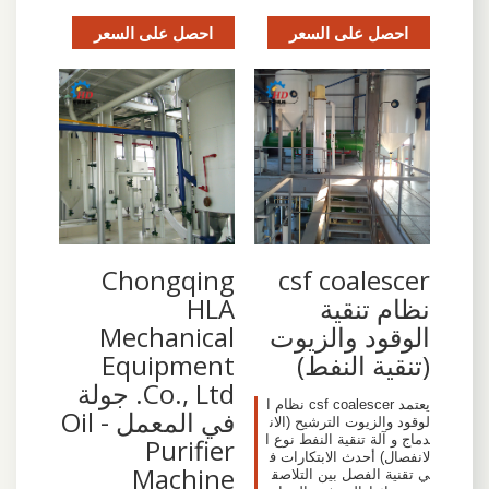
احصل على السعر
احصل على السعر
Chongqing
csf coalescer
نظام تنقية
HLA
الوقود والزيوت
Mechanical
(تنقية النفط)
Equipment
Co., Ltd. جولة
يعتمد csf coalescer نظام ا
في المعمل - Oil
لوقود والزيوت الترشيح (الان
دماج و آلة تنقية النفط نوع ا
Purifier
لانفصال) أحدث الابتكارات ف
Machine
ي تقنية الفصل بين التلاصق