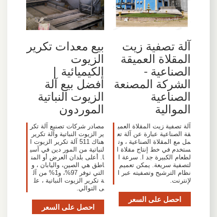
آلة تصفية زيت
بيع معدات تكرير
المقلاة العميقة
الزيوت
الصناعية -
الكيميائية |
الشركة المصنعة
أفضل بيع آلة
الصناعية
الزيوت النباتية
الموالية
الموردون
آلة تصفية زيت المقلاة العمي
مصادر شركات تصنيع آلة تكر
قة الصناعية عبارة عن آلة تع
ير الزيوت النباتية وآلة تكرير
مل مع المقلاة الصناعية ، وت
هناك 511 آلة تكرير الزيوت ا
ستخدم في خط إنتاج مقلاة ا
لنباتية من المور دين في آسي
لطعام الكبيرة جد ا. سرعة ا
ا. أعلى بلدان العرض أو المن
لتصفية سريعة. يمكن تعميم
اطق هي الصين، واليابان ، و
نظام الترشيح وتصفيته عبر ا
التي توفر 97%، و1% من آل
لإنترنت.
ة تكرير الزيوت النباتية ، عل
ى التوالي.
احصل على السعر
احصل على السعر