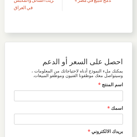
تصفّح
دمج للبيع في مصر »
زيت السائل والمكبس
المقالات
في العراق
احصل على السعر أو الدعم
يمكنك ملء النموذج أدناه لاحتياجاتك من المعلومات ،
وسيتواصل معك موظفونا الفنيون وموظفو المبيعات.
اسم المنتج
*
اسمك
*
بريدك الالكتروني
*