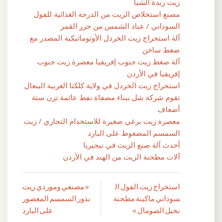
زيت زبدة الشيا
مصنع استخلاص الزيت من الدرجة الغذائية للفول
السوداني / عباد الشمس من جزر القمر
آلة استخراج زيت الخردل الأوتوماتيكية المصدر مع
ضغط ساخن
آلة ضغط زيت جنوب إفريقيا معصرة زيت جنوب
إفريقيا في الأردن
استخراج زيت الخردل في ولاية كلكتا الغربية البنغال
تقوم شركة شل ببناء مصفاة نفط عائمة تزن ستة
أضعاف
معصرة زيت برغي صغيرة للاستخدام التجاري / زيت
السمسم المضغوط على البارد
أحدث آلة صنع الزيت في نيجيريا
آلات مطحنة الزيت من الهند في الأردن
استخراج زيت الفول ال
« مصنعي وموردي زيت
تصفّح
سوداني ماكينة مطحنة
بذور السمسم المعصور
المقالات
نخيل الصومال »
على البارد