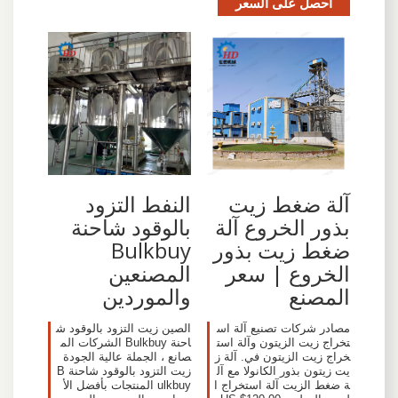
احصل على السعر
آلة ضغط زيت
النفط التزود
بذور الخروع آلة
بالوقود شاحنة
ضغط زيت بذور
Bulkbuy
الخروع | سعر
المصنعين
المصنع
والموردين
مصادر شركات تصنيع آلة اس
الصين زيت التزود بالوقود ش
تخراج زيت الزيتون وآلة است
احنة Bulkbuy الشركات الم
خراج زيت الزيتون في. آلة ز
صانع ، الجملة عالية الجودة
يت زيتون بذور الكانولا مع آل
زيت التزود بالوقود شاحنة B
ة ضغط الزيت آلة استخراج ا
ulkbuy المنتجات بأفضل الأ