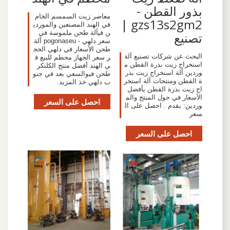
بذور القطن -
معاصر زيت السمسم الخام
gzs13s2gm2 |
في الهند المصنعين والموردي
ن فيآلة طحن ملموسة في
تصنيع
سعر دلهي - pogonaseu آلة
طحن الأسعار في دلهي الحج
البحث عن شركات تصنيع آلة
ر سعر الجهاز محطم للبيع ف
استخراج زيت بذرة القطن م
ي الهند أفضل منتج الكلنكر
وردين آلة استخراج زيت بذر
طحن فيوالسعي بعد في جنو
ة القطن ومنتجات آلة استخر
ب دلهي خذ المزيد.
اج زيت بذرة القطن بأفضل
الأسعار في حول المنتج والم
احصل على السعر
وردين: يقدم . احصل على ال
سعر
احصل على السعر