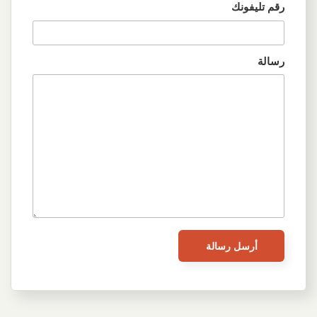
رقم تليفونك
رسالة