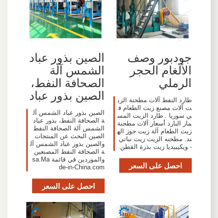
جودبور وصف
الصين بذور عباد
الألغام الحجر
الشمس آلة
الرملي
الصحافة النفط،
الصين بذور عباد
طارد النفط آلات مطحنة الزي
ت آلات مصنع زيت الطعام ف
الصين بذور عباد الشمس آل
ي سوريا . طارد الزيت المس
ة الصحافة النفط، بذور عباد
مار البارد أسعار آلات مطحنة
الشمس آلة الصحافة النفط
زيت الطعام آلة زيت جوز اله
الصين البحث عن المنتجات
ند. مطحنه الزيت زيت نباتي
والصين بذور عباد الشمس آل
- ويكيبيديا زيت بذرة القطن.
ة الصحافة النفط المصنعين
والموردين في قائمة sa.Ma
احصل على السعر
de-in-China.com
احصل على السعر