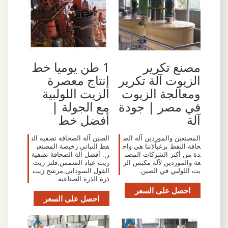
مصنع تكرير
1 طن يوميا خط
الزيوت آلة تكرير
إنتاج معصرة
ومعالجة الزيوت
الزيت اللولبية
في مصر | جودة
مع الجولة |
آلة
أفضل خط
المصنعين والموردين آلة الص
الصين آلة الصحافة تصفية الن
حافة النفط برغيآلاتنا هي واح
فط النباتي رخيصة المصنعي
دة من أكثر الشركات المصن
ن. أفضل آلة الصحافة تصفية
عة والموردين لآلة مكبس الز
زيت عباد الشمس,فلتر زيت
يت اللولبي في الصين.
الفول السوداني,مرشح زيت
ذرة الذرة الصناعية .
احصل على السعر
احصل على السعر