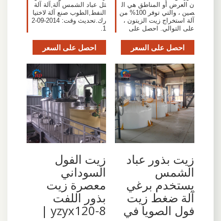
ن العرض أو المناطق هي ال
ثل عباد الشمس آلة,آلة آلة
صين ، والتي توفر 100% من
النفط,الطوب صنع آلة لاختيا
آلة استخراج زيت الزيتون ،
رك.تحديث وقت: 2014-09-2
على التوالي. احصل على
1.
احصل على السعر
احصل على السعر
زيت بذور عباد
زيت الفول
الشمس
السوداني
يستخدم برغي
معصرة زيت
آلة ضغط زيت
بذور اللفت
فول الصويا في
yzyx120-8 |