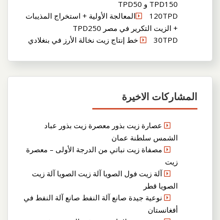
TPD150 و TPD50
120TPDالمعالجة الأولية + استخراج المذيبات
+ الزيت التكرير في مصر TPD250
30TPD خط إنتاج زيت نخالة الأرز في بنغلادي
المشاركات الاخيرة
عصارة زيت بذور معصرة زيت بذور عباد
الشمس سلطنة عمان
مصفاة زيت نباتي من الدرجة الأولى – معصرة
زيت
آلة زيت فول الصويا آلة زيت الصويا آلة زيت
الصويا قطر
نوعية جيدة صانع آلة النفط صانع آلة النفط في
أفغانستان