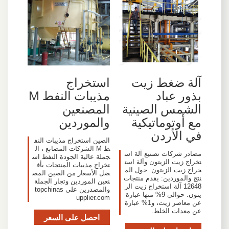
آلة ضغط زيت
استخراج
بذور عباد
مذيبات النفط M
الشمس الصينية
المصنعين
مع أوتوماتيكية
والموردين
في الأردن
الصين استخراج مذيبات النف
ط M الشركات المصانع ، ال
مصادر شركات تصنيع آلة اس
جملة عالية الجودة النفط اس
تخراج زيت الزيتون وآلة است
تخراج مذيبات المنتجات بأف
خراج زيت الزيتون. حول الم
ضل الأسعار من الصين المص
نتج والموردين: يقدم منتجات
نعين الموردين وتجار الجملة
12648 آلة استخراج زيت الز
والمصدرين على topchinas
يتون. حوالي 9% منها عبارة
upplier.com
عن معاصر زيت، و1% عبارة
عن معدات الخلط.
احصل على السعر