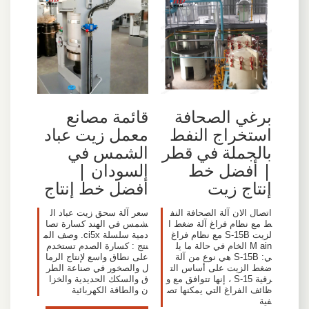
برغي الصحافة
قائمة مصانع
استخراج النفط
معمل زيت عباد
بالجملة في قطر
الشمس في
| أفضل خط
السودان |
إنتاج زيت
أفضل خط إنتاج
اتصال الان آلة الصحافة النف
سعر آلة سحق زيت عباد ال
ط مع نظام فراغ آلة ضغط ا
شمس في الهند كسارة تصا
لزيت S-15B مع نظام فراغ
دمية سلسلة ci5x. وصف الم
M ain الخام في حالة ما يل
نتج : كسارة الصدم تستخدم
ي: S-15B هي نوع من آلة
على نطاق واسع لإنتاج الرما
ضغط الزيت على أساس الت
ل والصخور في صناعة الطر
رقية S-15 ، إنها تتوافق مع و
ق والسكك الحديدية والخزا
ظائف الفراغ التي يمكنها تص
ن والطاقة الكهربائية
فية