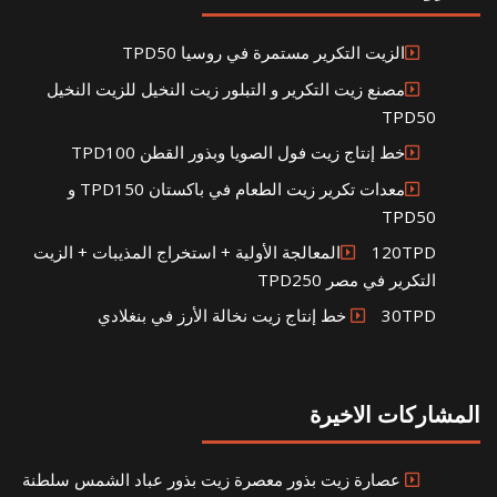
الزيت التكرير مستمرة في روسيا TPD50
مصنع زيت التكرير و التبلور زيت النخيل للزيت النخيل
TPD50
خط إنتاج زيت فول الصويا وبذور القطن TPD100
معدات تكرير زيت الطعام في باكستان TPD150 و
TPD50
120TPDالمعالجة الأولية + استخراج المذيبات + الزيت
التكرير في مصر TPD250
30TPD خط إنتاج زيت نخالة الأرز في بنغلادي
المشاركات الاخيرة
عصارة زيت بذور معصرة زيت بذور عباد الشمس سلطنة