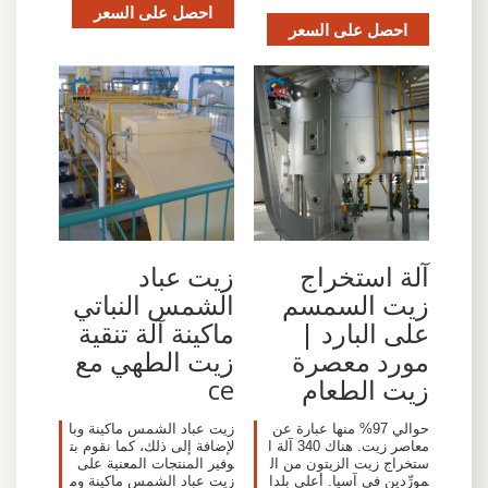
احصل على السعر
احصل على السعر
آلة استخراج
زيت عباد
زيت السمسم
الشمس النباتي
على البارد |
ماكينة آلة تنقية
مورد معصرة
زيت الطهي مع
زيت الطعام
ce
حوالي 97% منها عبارة عن
زيت عباد الشمس ماكينة وبا
معاصر زيت. هناك 340 آلة ا
لإضافة إلى ذلك، كما نقوم بت
ستخراج زيت الزيتون من ال
وفير المنتجات المعنية على
مورِّدين في آسيا. أعلى بلدا
زيت عباد الشمس ماكينة وم