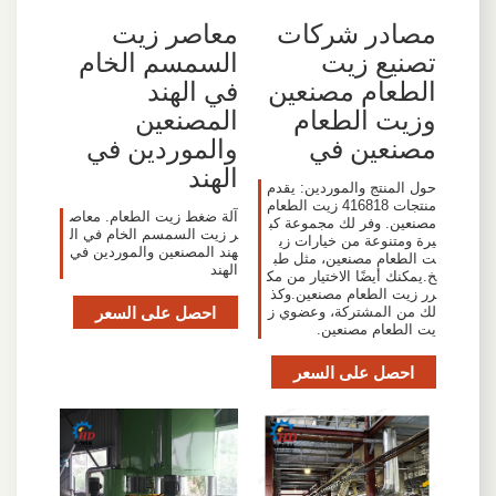
مصادر شركات
معاصر زيت
تصنيع زيت
السمسم الخام
الطعام مصنعين
في الهند
وزيت الطعام
المصنعين
مصنعين في
والموردين في
الهند
حول المنتج والموردين: يقدم
منتجات 416818 زيت الطعام
آلة ضغط زيت الطعام. معاص
مصنعين. وفر لك مجموعة كب
ر زيت السمسم الخام في ال
يرة ومتنوعة من خيارات زي
هند المصنعين والموردين في
ت الطعام مصنعين، مثل طب
الهند
خ.يمكنك أيضًا الاختيار من مك
رر زيت الطعام مصنعين.وكذ
احصل على السعر
لك من المشتركة، وعضوي ز
يت الطعام مصنعين.
احصل على السعر