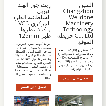
الصين
زيت جوز الهند
Changzhou
أنبوبي
Welldone
السلطانية الطرد
Machinery
المركزي VCO
Technology
ماكينة قطرها
Co.,Ltd خريطة
طبل 125mm
الموقع
جودة أنبوبة الطرد المركزي
مصنعين & مصدر - شراء زي
آلة استخراج CO2 (10) مجف
ت جوز الهند أنبوبي السلطان
ف الأسطوانة الأسطوانية (1
ية الطرد المركزي VCO ماك
4) آلة مزج المسحوق (40) ال
ينة قطرها طبل 125mm من
معدات المساعدة (16) المحب
الصين الصانع. يستخدم بشك
ب السرير السائل (1) مبخر
ل رئيسي لفصل المستحلبا
سقوط الفيلم (4)
ت المختلفة التي يصعب فصل
ها ، خاصة بالنسبة للفصل ال
احصل على السعر
سائل
احصل على السعر