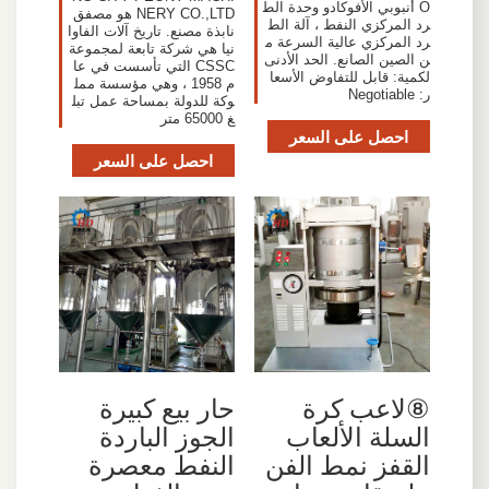
O أنبوبي الأفوكادو وحدة الط
NERY CO.,LTD هو مصفق
رد المركزي النفط ، آلة الط
نابذة مصنع. تاريخ آلات الفاوا
رد المركزي عالية السرعة م
نيا هي شركة تابعة لمجموعة
ن الصين الصانع. الحد الأدنى
CSSC التي تأسست في عا
لكمية: قابل للتفاوض الأسعا
م 1958 ، وهي مؤسسة ممل
ر: Negotiable
وكة للدولة بمساحة عمل تبل
غ 65000 متر
احصل على السعر
احصل على السعر
⑧لاعب كرة
حار بيع كبيرة
السلة الألعاب
الجوز الباردة
القفز نمط الفن
النفط معصرة