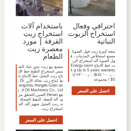
احترافي وفعال
باستخدام آلات
استخراج الزيوت
استخراج زيت
النباتية
القرفة | مورد
معصرة زيت
سعة كبيرة زيت فول الصويا
الطعام
مصنع استخلاص المذيبات ، ف
ول الصويا آلة استخراج الزي
ت خط الانتاج Energy-savin
مصنع بيع زيت بذور عباد الش
g Up to 5 years warranty ٨
مس استخراج الطبخ خط الإن
٬٠٠٠٫٠٠ US$-٢٣٬٠٠٠٫٠٠ U
تاج زيت النخيل خط الانتاج,خ
S$ / مجموعة
ط إنتاج زيت نخالة الأرز. Zh
engzhou Hongde Grain an
احصل على السعر
d Oil Machinery Co., Ltd. ت
قع Henan,الصين,التحقق مز
ود آلة النفط، النفط الصحاف
ة، زيت النخيل تجهيز آلة، آلة
استخراج زيت .
احصل على السعر