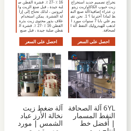
تخراج تصميم جديد استخراج
16 ٪ -27 ٪. قشرة القطن ص
زيت حبوب الكاكاو/زيت زيتو
لبة جيدة ، قبل صنع الزيت وا
ن عذراء إضافية/آلة صنع النف
لبروتين ، لذلك تحتاج إلى إزا
ط لماذا أخترتنا ؟ 1. نحن تقي
لة القشرة. يمكن استخدام
يم علي بابا 7 سنوات مورد ا
غلاف بذور محتوى زيت بذرة
لذهب للهيدروليك النفط آلة ا
القطن 16 ٪ -27 ٪. قشرة ال
لصحافة.
قطن صلبة جيدة ، قبل صنع
احصل على السعر
احصل على السعر
6YL آلة الصحافة
آلة ضغط زيت
النفط المسمار
نخالة الأرز عباد
| أفضل خط
الشمس | مورد
إنتاج زيت
معصرة زيت