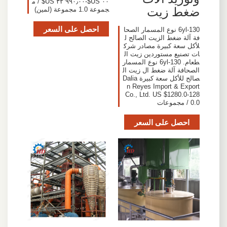
٠٠ US$-٣٢٬٩٩٠٫٠٠ US$ / م
ضغط زيت
جموعة 1.0 مجموعة (لمين)
احصل على السعر
6yl-130 نوع المسمار الصحا
فة آلة ضغط الزيت الصالح ل
لأكل سعة كبيرة مصادر شرك
ات تصنيع مستوردين زيت ال
طعام. 6yl-130 نوع المسمار
الصحافة آلة ضغط ال زيت ال
صالح للأكل سعة كبيرة Dalia
n Reyes Import & Export
Co., Ltd. US $1280.0-128
0.0 / مجموعات
احصل على السعر