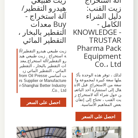
زيت القنب:
هيدرو التقطير/
دليل الشراء
آلة استخراج -
الكامل -
Buy معدات
KNOWLEDGE -
التقطير بالبخار ،
TRUSTAR
التقطير المائي
Pharma Pack
زيت طبيعي هيدرو التقطير/آل
Equipment
ة استخراج , زيت طبيعي هيد
رو التقطير/آلة استخراج,معد
Co.، Ltd
ات التقطير بالبخار ، التقطير
المائي ، التقطير المائي زي
لذلك ، توفر هذه الوحدة بأك
ت أساسي from Oil Presse
ملها سعة كبيرة لمجموعة وا
rs Supplier or Manufacture
سعة من الاستخراج. قبل الانت
r-Shanghai Better Industry
قال إلى استشارة أحد البائعي
Co., Ltd.
ن حول شراء آلة لاستخراج ز
يت القنب ، تحتاج إلى إتقان
احصل على السعر
بعض المفاهيم الأساسية.
احصل على السعر