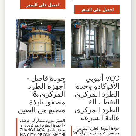
احصل على السعر
احصل على السعر
VCO أنبوبي
جودة فاصل -
الأفوكادو وحدة
أجهزة الطرد
الطرد المركزي
المركزي &
النفط ، آلة
مصفق نابذة
الطرد المركزي
مصنع من الصين
عالية السرعة
الصين مزود ممتاز لل فاصل
- أجهزة الطرد المركزي و م
جودة أنبوبة الطرد المركزي
صفق نابذة, ZHANGJIAGA
مصنعين & مصدر - شراء VC
NG CITY PEONY MACHI