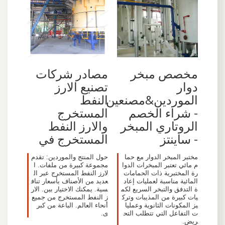
مخصص مبخر
مصادر شركات
دوار
تصنيع الارز
الموردين&مصنعين
النفط
- شراء الخصم
المستخرج
الروتاري المبخر
والارز النفط
- ساينتز
المستخرج في
مختبر المبخر الدوار مع حما
حول المنتج والموردين: تقدم
م مائي تعتبر المبخرات الدوا
مجموعة كبيرة من ملفات. ا
رة المختبرية ذات الحمامات
لارز النفط المستخرج عبر ال
المائية مناسبة لعمليات إعاد
عديد من الأصناف بأسعار تناف
ة التدفق والتبخر السريع لكم
سية. يمكنك الاختيار بين. الار
يات كبيرة من المذيبات وترك
ز النفط المستخرج من جميع
يز المكونات الثانوية وعمليا
أنحاء العالم. الباعة من كبر
ت التفاعل التي تتطلب التح
ى.
ريض.