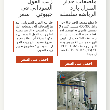
ملصقات جدار
زيت الفول
المنزل بارد
السوداني في
الرياضة سلسلة
جيبوتي | سعر
5 قطع مضخة الحبر jyy 6.5
حار بيع الفول السوداني النف
واط 300-400 ملليلتر كبيرة لإ
ط الصحافة آلة/الصحافة البار
نفينيتي فايتون sid gongzhe
دة آلة استخراج الزيت مصنع
ng icontek المذيبات تشالنج
انتاج زيت الفول السوداني ي
ر طابعة 95% جديد ل تكييف
مكن لشركة أن تتعاقد مع م
الهواء مجلس الكمبيوتر وحة
شروع مصنع إنتاج زيت الفو
الدوائر وحدة PCB: TL32G
ل السوداني / مشروع تجهيز
GFT9189-KZ (HB)-YL عم
زيت الطهي
ل جيدة
احصل على السعر
احصل على السعر