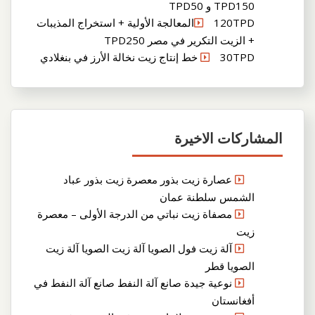
TPD150 و TPD50
120TPDالمعالجة الأولية + استخراج المذيبات
+ الزيت التكرير في مصر TPD250
30TPD خط إنتاج زيت نخالة الأرز في بنغلادي
المشاركات الاخيرة
عصارة زيت بذور معصرة زيت بذور عباد
الشمس سلطنة عمان
مصفاة زيت نباتي من الدرجة الأولى – معصرة
زيت
آلة زيت فول الصويا آلة زيت الصويا آلة زيت
الصويا قطر
نوعية جيدة صانع آلة النفط صانع آلة النفط في
أفغانستان