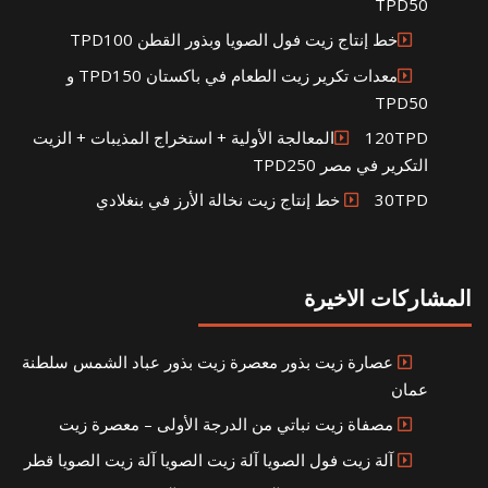
TPD50
خط إنتاج زيت فول الصويا وبذور القطن TPD100
معدات تكرير زيت الطعام في باكستان TPD150 و
TPD50
120TPDالمعالجة الأولية + استخراج المذيبات + الزيت
التكرير في مصر TPD250
30TPD خط إنتاج زيت نخالة الأرز في بنغلادي
المشاركات الاخيرة
عصارة زيت بذور معصرة زيت بذور عباد الشمس سلطنة
عمان
مصفاة زيت نباتي من الدرجة الأولى – معصرة زيت
آلة زيت فول الصويا آلة زيت الصويا آلة زيت الصويا قطر