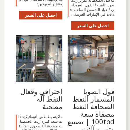
ما قبل الضغطآلة تكرير زيت
منتج والموردين:
بذور اللفت / الفول السودان
ي / عباد الشمس الساخنة s
aleia في الإمارات العربية...
احصل على السعر
احصل على السعر
فول الصويا
احترافي وفعال
المسمار النفط
النفط آلة
الصحافة النفط
مطحنة
مصفاة سعة
ماكينة بطاطس أتوماتيكية ذا
100tpd | تصنيع
ت سعة كبيرة زيت الحمضيا
ت مطحنة آلة طحن ١٩٬٩٠٠٫
وتوريد آلات