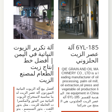
6YL-185 آلة
آلة تكرير الزيوت
عصر الزيت
النباتية في اليمن
الحلزوني
| أفضل خط
إنتاج زيت
QIE GRAIN AND OIL MA
الطعام لمصنع
CHINERY CO., LTD is a l
eading manufacturer of oil
الزيت
processing, palm oil mill,
oil extraction,oil press and
أفضل بيع آلة الزيوت النباتية
vegetable oil production li
الموردون آلة عصر الزيت لد
ne equipment in China. الم
ينا مناسبة لاستخراج الزيوت
قدمة للقسم: 6YL-185 آلة
النباتية من البذور والمكسرا
عصر الزيت الحلذوني، هي ال
ت الحاملة للزيت ، مثل بذور
منتج من شركتنا
اللفت ، بذور السمسم ، بذو