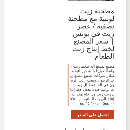
مطحنة زيت
لولبية مع مطحنة
تصفية / عصر
زيت في تونس
| سعر المصنع
لخط إنتاج زيت
الطعام
مصنع تصنيع آلة ضغط زيت ن
واة النخيل لولبية كهربائية م
صادر شركات تصنيع مصنع زي
ت الزيتون ومصنع زيت الزيت
ون في آلة ضغط ال زيت ذا
ت نوعية جيدة تجعل خط إنتا
ج زيت زيت ون خام/معدات
إنتاج الزيوت النباتية . ٩٬٥٠٠٫
٠٠ us$-٣٥٬٦٠٠٫٠٠ us
احصل على السعر