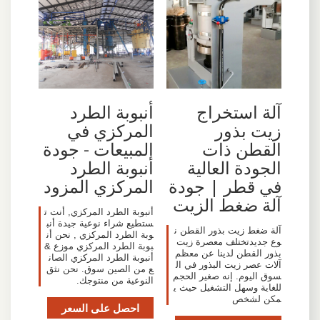
آلة استخراج
أنبوبة الطرد
زيت بذور
المركزي في
القطن ذات
المبيعات - جودة
الجودة العالية
أنبوبة الطرد
في قطر | جودة
المركزي المزود
آلة ضغط الزيت
أنبوبة الطرد المركزي, أنت ت
ستطيع شراء نوعية جيدة أنب
آلة ضغط زيت بذور القطن ن
وبة الطرد المركزي , نحن أن
وع جديدتختلف معصرة زيت
بوبة الطرد المركزي موزع &
بذور القطن لدينا عن معظم
أنبوبة الطرد المركزي الصان
آلات عصر زيت البذور في ال
ع من الصين سوق. نحن نثق
سوق اليوم. إنه صغير الحجم
النوعية من منتوجك.
للغاية وسهل التشغيل حيث ي
مكن لشخص
احصل على السعر