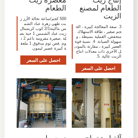
الطعام لمصنع
الطعام
الزيت
500 كجم/ساعة نخالة الأرز ز
يت طهي زهرة عباد الشم
3. سعة المعالجة كبيرة ، الح
س ماكينة2/1 كوب كريستال
جم صغير ، طاقة الاستهلاك
زيت عباد الشمس 1 حبة بص
منخفض، العملية بسيطة ، و
لة ,صغيرة مفرومة ناعم 2 ث
سهولة الصيانة. 4. نسبة قوة
وم ,فص ثوم مدقوق 1 ملعق
العصر كبيرة ، مقارنة بالمودي
ة كبيرة عصير ليمون
ل الأخرى ذات معدلات انتاج
الزيت عالية. 5.
احصل على السعر
احصل على السعر
آلة استخراج
زيت طبيعي