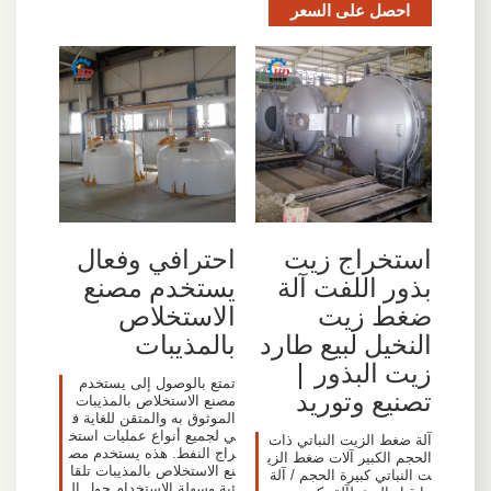
احصل على السعر
استخراج زيت
احترافي وفعال
بذور اللفت آلة
يستخدم مصنع
ضغط زيت
الاستخلاص
النخيل لبيع طارد
بالمذيبات
زيت البذور |
تمتع بالوصول إلى يستخدم
تصنيع وتوريد
مصنع الاستخلاص بالمذيبات
الموثوق به والمتقن للغاية ف
ي لجميع أنواع عمليات استخ
آلة ضغط الزيت النباتي ذات
راج النفط. هذه يستخدم مص
الحجم الكبير آلات ضغط الزي
نع الاستخلاص بالمذيبات تلقا
ت النباتي كبيرة الحجم / آلة
ئية وسهلة الاستخدام حول ال