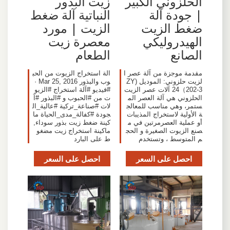
الحلزوني الكبير
زيت البذور
| جودة آلة
النباتية آلة ضغط
ضغط الزيت
الزيت | مورد
الهيدروليكي
معصرة زيت
الصانع
الطعام
مقدمة موجزة من آلة عصر ا
الة استخراج الزيوت من الحب
لزيت حلزوني: الموديل (ZY
وب والبذور Mar 25, 2016 ·
24（202-3 آلات عصر الزيت
#فيديو #آلة استخراج #الزيو
الحلزوني هي آلة العصر الم
ت من #الحبوب و #البذور #آ
ستمر، وهي مناسب للمعالج
لات #صناعة_تركية #عالية_ال
ة الأولية لاستخراج المذيبات
جودة #كفالة_مدى_الحياة ما
أو عملية العصرمرتين في م
كينة ضغط زيت بذور سوداء,
صنع الزيوت الصغيرة و الحج
ماكينة استخراج زيت مضغو
م المتوسط ، وتستخدم
ط على البارد
احصل على السعر
احصل على السعر