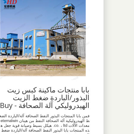
بابا منتجات ماكينة كبس زيت
البذور/الباردة ضغط الزيت
الهيدروليكي آلة الصحافة - Buy
فمن بابا المنتجات البذور النفط الصحافة آلة/الباردة الضغ
ط الهيدروليكية آلة الصحافة النفط من هينان eternalwin
معدات الآلات co. ، ltd. هيكل بسيط وصيانة قوية جعل ه
ذه المنتجات بابا البذور النفط الصحافة آلة/الباردة ضغط