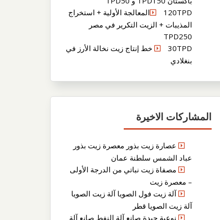
باكستان TPD150 و TPD50
120TPDالمعالجة الأولية + استخراج
المذيبات + الزيت التكرير في مصر
TPD250
30TPD خط إنتاج زيت نخالة الأرز في
بنغلادي
المشاركات الاخيرة
عصارة زيت بذور معصرة زيت بذور
عباد الشمس سلطنة عمان
مصفاة زيت نباتي من الدرجة الأولى
– معصرة زيت
آلة زيت فول الصويا آلة زيت الصويا
آلة زيت الصويا قطر
نوعية جيدة صانع آلة النفط صانع آلة