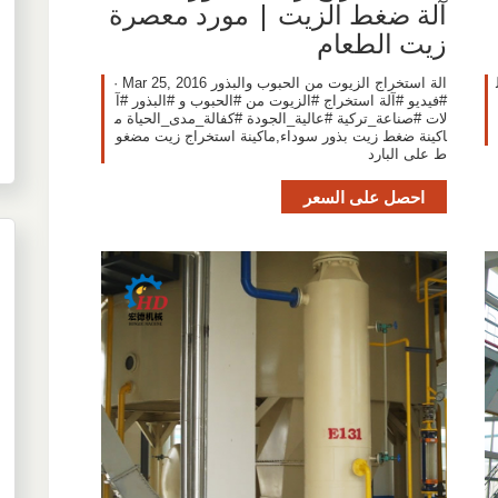
آلة ضغط الزيت | مورد معصرة
زيت الطعام
الة استخراج الزيوت من الحبوب والبذور Mar 25, 2016 ·
#فيديو #آلة استخراج #الزيوت من #الحبوب و #البذور #آ
لات #صناعة_تركية #عالية_الجودة #كفالة_مدى_الحياة م
اكينة ضغط زيت بذور سوداء,ماكينة استخراج زيت مضغو
ط على البارد
احصل على السعر