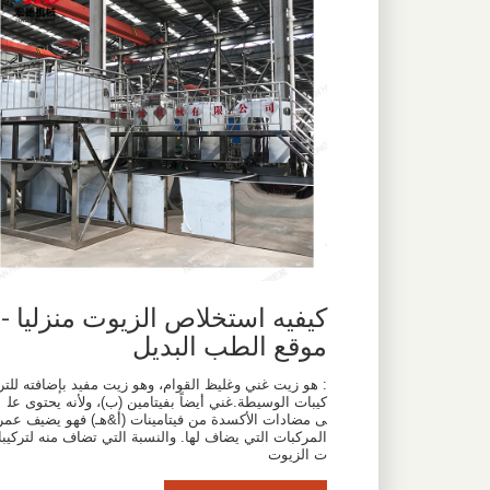
كيفيه استخلاص الزيوت منزليا -
موقع الطب البديل
: هو زيت غني وغليظ القوام، وهو زيت مفيد بإضافته للتر
كيبات الوسيطة.غني أيضاً بفيتامين (ب)، ولأنه يحتوى عل
ى مضادات الأكسدة من فيتامينات (أ&هـ) فهو يضيف عمر
المركبات التي يضاف لها. والنسبة التي تضاف منه لتركيبا
ت الزيوت