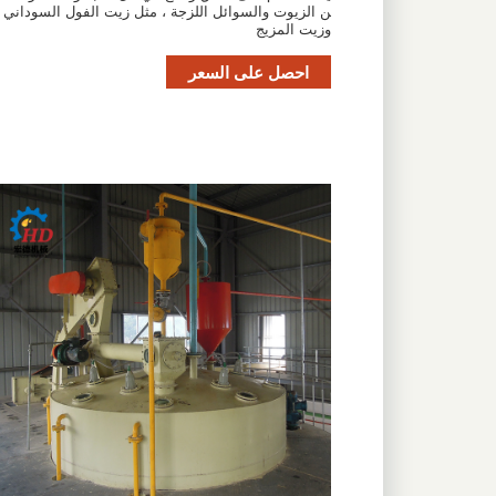
ن الزيوت والسوائل اللزجة ، مثل زيت الفول السوداني
وزيت المزيج
احصل على السعر