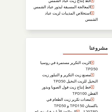
خط إنتاج زيت عباد الشمس
المعالجة المسبقة لبذور عباد الشمس
استخلاص المذيبات لزيت عباد
الشمس
مشروعنا
الزيت التكرير مستمرة في روسيا
TPD50
مصنع زيت التكرير و التبلور زيت
النخيل للزيت النخيل TPD50
خط إنتاج زيت فول الصويا وبذور
القطن TPD100
معدات تكرير زيت الطعام في
باكستان TPD150 و TPD50
120TPDالمعالجة الأولية + استخراج