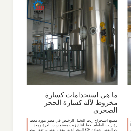
ما هي استخدامات كسارة
مخروط لآلة كسارة الحجر
الصخري
مصنع استخراج زيت النخيل الرخيص في مصر مورد معص
رة زيت الطعام. خط انتاج زيت مصنع زيت الذرة ومعدا
ش
ت النفط; شهادة CE النيجر لديها معدل نفط مرتفع ; مص