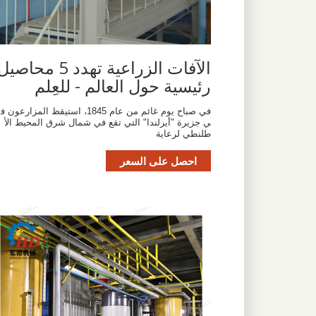
الآفات الزراعية تهدد 5 محاصي
رئيسية حول العالم - للعِلم
في صباح يوم غائم من عام 1845، استيقظ المزارعون ف
ي جزيرة "أيرلندا" التي تقع في شمال شرق المحيط الأ
طلنطي لرعاية
احصل على السعر