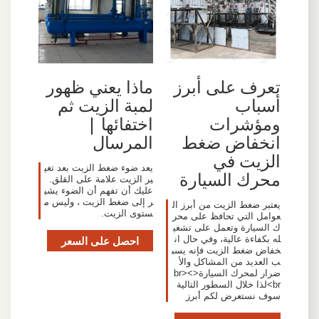
تعرف على أبرز
ماذا يعني ظهور
أسباب
لمبة الزيت ثم
ومؤشرات
اختفائها |
انخفاض ضغط
المرسال
الزيت في
يعد ضوء ضغط الزيت بعد تغي
محرك السيارة
ير الزيت علامة على القلق.
عليك أن تفهم أن الضوء يشي
ر إلى ضغط الزيت ، وليس م
يعتبر ضغط الزيت من أبرز ال
ستوى الزيت.
عوامل التي تحافظ على محر
ك السيارة وتعمل على تشغي
له بكفاءة عالية، وفي حال ان
احصل على السعر
خفاض ضغط الزيت فإنه يسب
ب العديد من المشاكل والأ
ضرار لمحرك السيارة<br><
br>لذا خلال السطور التالية
سوف نستعرض لكم أبرز