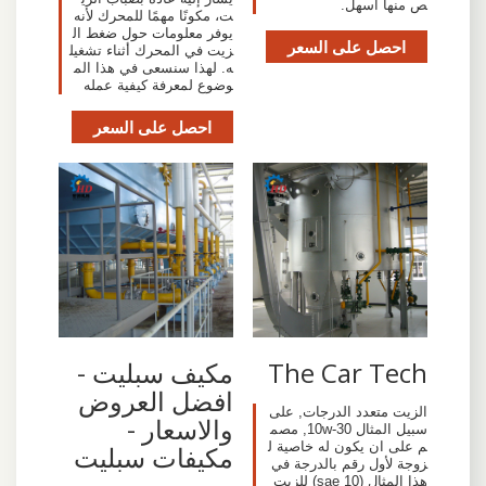
ص منها أسهل.
ت، مكونًا مهمًا للمحرك لأنه
يوفر معلومات حول ضغط ال
احصل على السعر
زيت في المحرك أثناء تشغيل
ه. لهذا سنسعى في هذا الم
وضوع لمعرفة كيفية عمله
احصل على السعر
The Car Tech
مكيف سبليت -
افضل العروض
الزيت متعدد الدرجات, على
والاسعار -
سبيل المثال 10w-30, مصم
م على ان يكون له خاصية ل
مكيفات سبليت
زوجة لأول رقم بالدرجة في
هذا المثال (sae 10) للزيت