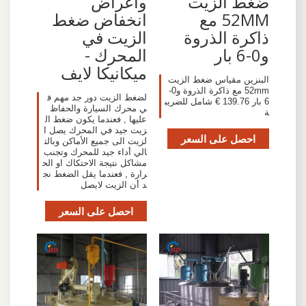
ضغط الزيت
وأعراض
52MM مع
انخفاض ضغط
ذاكرة الذروة
الزيت في
و0-6 بار
المحرك -
ميكانيكا لايف
البنزين مقياس ضغط الزيت
52mm مع ذاكرة الذروة و0-
لضغط الزيت دور جد مهم ف
6 بار 139.76 € شامل للضريب
ي محرك السيارة والحفاظ
ة
عليها , فعندما يكون ضغط ال
زيت جيد في المحرك يصل ا
احصل على السعر
لزيت الى جميع الأماكن وبالت
الي أداء جيد للمحرك وتجنب
مشاكل نتيجة الاحتكاك او الح
رارة , فعندما يقل الضغط نج
د أن الزيت لايصل
احصل على السعر