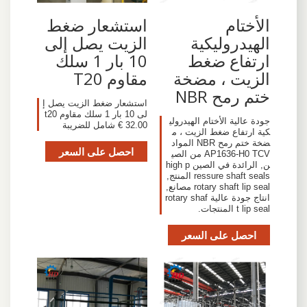
استشعار ضغط
الأختام
الزيت يصل إلى
الهيدروليكية
10 بار 1 سلك
ارتفاع ضغط
مقاوم T20
الزيت ، مضخة
ختم رمح NBR
استشعار ضغط الزيت يصل إ
لى 10 بار 1 سلك مقاوم t20
جودة عالية الأختام الهيدرولي
32.00 € شامل للضريبة
كية ارتفاع ضغط الزيت ، م
ضخة ختم رمح NBR المواد
احصل على السعر
AP1636-H0 TCV من الصي
ن, الرائدة في الصين high p
ressure shaft seals المنتج,
rotary shaft lip seal مصانع,
انتاج جودة عالية rotary shaf
t lip seal المنتجات.
احصل على السعر