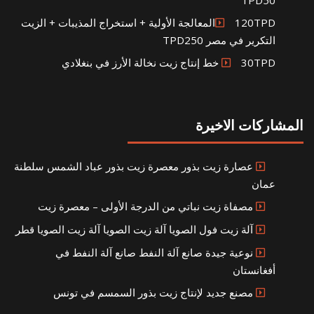
TPD50
120TPDالمعالجة الأولية + استخراج المذيبات + الزيت
التكرير في مصر TPD250
30TPD خط إنتاج زيت نخالة الأرز في بنغلادي
المشاركات الاخيرة
عصارة زيت بذور معصرة زيت بذور عباد الشمس سلطنة
عمان
مصفاة زيت نباتي من الدرجة الأولى – معصرة زيت
آلة زيت فول الصويا آلة زيت الصويا آلة زيت الصويا قطر
نوعية جيدة صانع آلة النفط صانع آلة النفط في
أفغانستان
مصنع جديد لإنتاج زيت بذور السمسم في تونس