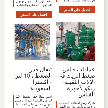
الزيت فإنه يسبب العديد
رجع الاول لكثير ممن يهوون
التداوي بالاعشاب والنباتات..
احصل على السعر
احصل على السعر
عدادات قياس
تيفال قدر
ضغط الزيت في
الضغط ، 10 لتر
الألات الثقيلة-
- اكسترا
ريكو لأجهزة
السعودية
القياس
اشترِ تيفال قدر الضغط ، 10
لتر من اكسترا اليوم! توصيل
شركة ريكو لصناعة المعدات
منزلي مجاني على المشتريا
والأجهزة باعتبارها أحد الشر