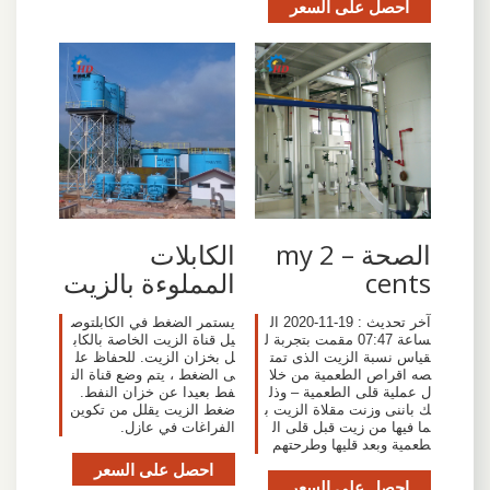
احصل على السعر
الصحة – my 2
الكابلات
cents
المملوءة بالزيت
آخر تحديث : 19-11-2020 ال
يستمر الضغط في الكابلتوص
ساعة 07:47 مقمت بتجربة ل
يل قناة الزيت الخاصة بالكاب
قياس نسبة الزيت الذى تمت
ل بخزان الزيت. للحفاظ عل
صه اقراص الطعمية من خلا
ى الضغط ، يتم وضع قناة الن
ل عملية قلى الطعمية – وذل
فط بعيدا عن خزان النفط.
ك باننى وزنت مقلاة الزيت ب
ضغط الزيت يقلل من تكوين
ما فيها من زيت قبل قلى ال
الفراغات في عازل.
طعمية وبعد قليها وطرحتهم
احصل على السعر
احصل على السعر