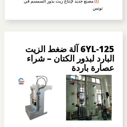
مصنع جديد لإنتاج زيت بذور السمسم في
تونس
6YL-125 آلة ضغط الزيت
البارد لبذور الكتان – شراء
عصارة باردة