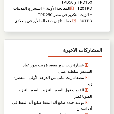
TPD150 و TPD50
120TPDالمعالجة الأولية + استخراج المذيبات
+ الزيت التكرير في مصر TPD250
30TPD خط إنتاج زيت نخالة الأرز في بنغلادي
المشاركات الاخيرة
عصارة زيت بذور معصرة زيت بذور عباد
الشمس سلطنة عمان
مصفاة زيت نباتي من الدرجة الأولى – معصرة
زيت
آلة زيت فول الصويا آلة زيت الصويا آلة زيت
الصويا قطر
نوعية جيدة صانع آلة النفط صانع آلة النفط في
أفغانستان