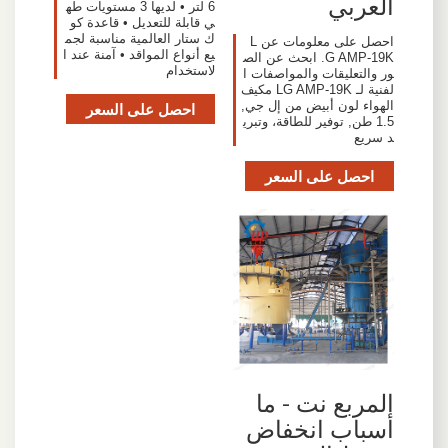
العربي
6 لتر • لديها 3 مستويات طه
ي قابلة للتعديل • قاعدة كو
ك ستار العالمية مناسبة لجم
احصل على معلومات عن L
يع أنواع المواقد • آمنة عند ا
G AMP-19K. ابحث عن الص
لاستخدام
ور والتعليقات والمواصفات ا
لفنية لـ LG AMP-19K مكيف
الهواء لون أبيض من إل جي,
احصل على السعر
1.5 طن, توفير للطاقة، وتبري
د سريع
احصل على السعر
المربع نت - ما
أسباب انخفاض