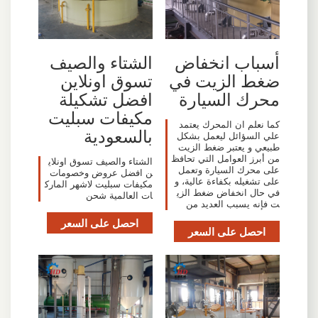
أسباب انخفاض
الشتاء والصيف
ضغط الزيت في
تسوق اونلاين
محرك السيارة
افضل تشكيلة
مكيفات سبليت
كما نعلم ان المحرك يعتمد
بالسعودية
علي السؤائل ليعمل بشكل
طبيعي و يعتبر ضغط الزيت
من أبرز العوامل التي تحافظ
الشتاء والصيف تسوق اونلاي
على محرك السيارة وتعمل
ن افضل عروض وخصومات
على تشغيله بكفاءة عالية، و
مكيفات سبليت لاشهر المارك
في حال انخفاض ضغط الزي
ات العالمية شحن
ت فإنه يسبب العديد من
احصل على السعر
احصل على السعر