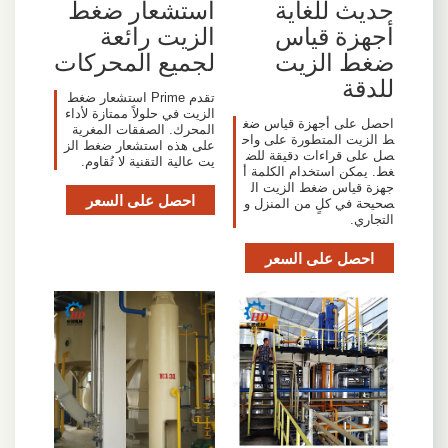
حديث للغاية
استشعار ضغط
أجهزة قياس
الزيت رائعة
ضغط الزيت
لجميع المحركات
للدقة
تقدم Prime استشعار ضغط
الزيت في حلولاً ممتازة لأداء
احصل على أجهزة قياس ضغ
المحرك. الصفقات المغرية
ط الزيت المتطورة على واح
على هذه استشعار ضغط الز
صل على قراءات دقيقة للض
يت عالية التقنية لا تُقاوم.
غط. يمكن استخدام الكلمة أ
جهزة قياس ضغط الزيت ال
احصل على السعر
صحيحة في كلٍ من المنزل و
التجاري.
احصل على السعر