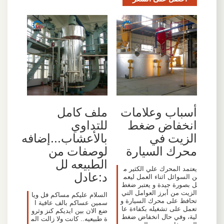
أسباب وعلامات
ملف كامل
انخفاض ضغط
للتداوي
الزيت في
بالأعشاب...إضافه
محرك السيارة
لوصفات من
الطبيعه لل
يعتمد المحرك علي الكثير م
د:عادل
ن السوائل اثناء العمل ليعم
ل بصورة جيدة و يعتبر ضغط
الزيت من أبرز العوامل التي
السلام عليكم مساكم فل ويا
تحافظ على محرك السيارة و
سمين عساكم بالف عافية ا
تعمل على تشغيله بكفاءة عا
ضع الان بين ايديكم كنز وثرو
لية، وفي حال انخفاض ضغط
ة طبيعيه.. كانت ولا زالت الم