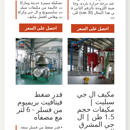
تشكيلة مميزة حديثة وماركا
عند درجة حرارة باردة, وخا
ت عاليمة من مكيفات سبلي
صية اللزوجة بالرقم الثاني ف
ت سامسونج و ال جي وكراف
ي هذا المثال (sae 30) للزي
ت وهاس افضل مكيف
ت
احصل على السعر
احصل على السعر
مكيف ال جي
قدر ضغط
سبليت |
فيتافيت بريميوم
مكيفات حجم
من فسلر - 6 لتر
1.5 طن | ال
مع مصفاه
جي المشرق
• قدر ضغط من فسلر سعة :