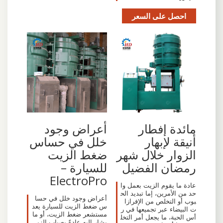
احصل على السعر
مائدة إفطار
أعراض وجود
أنيقة لإبهار
خلل في حساس
الزوار خلال شهر
ضغط الزيت
رمضان الفضيل
للسيارة –
ElectroPro
عادة ما يقوم الزيت بعمل وا
حد من الأمرين، إما تبديد الح
أعراض وجود خلل في حسا
بوب أو التخلص من الإفرازا
س ضغط الزيت للسيارة يعد
ت البيضاء عبر تجميعها في ر
مستشعر ضغط الزيت، أو ما
أس الحبة، ما يجعل أمر التخل
يشار إليه عادةً بصباب الزي