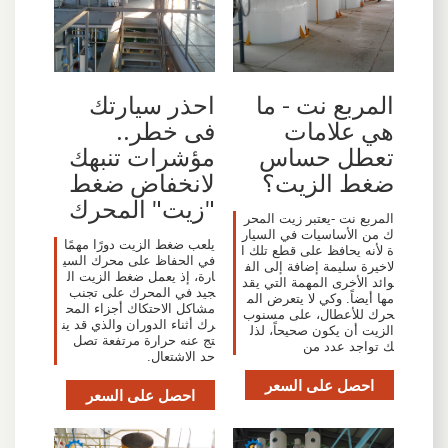
المربع نت - ما
احذر سيارتك
هي علامات
فى خطر..
تعطل حساس
مؤشرات تنبهك
ضغط الزيت؟
لانخفاض ضغط
"زيت" المحرك
المربع نت -يعتبر زيت المحر
ك من الأساسيات في السيار
يلعب ضغط الزيت دورًا مهمًا
ة لأنه يحافظ على قطع تلك ا
في الحفاظ على محرك السي
لاخيرة سليمة إضافة إلى الف
ارة، إذ يعمل ضغط الزيت ال
وائد الأخرى المهمة التي يقد
جيد في المحرك على تجنب
مها أيضاً. وكي لا يتعرض الم
مشاكل الاحتكاك أجزاء المح
حرك للأعطال، على مسنوب
رك أثناء الدوران والذي قد ين
الزيت أن يكون صحيحاً، لذل
تج عنه حرارة مرتفعة تصل
ك تواجد عدد من
حد الاشتعال.
احصل على السعر
احصل على السعر