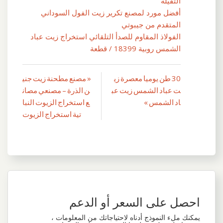
الثقيلة
أفضل مورد لمصنع تكرير زيت الفول السوداني
المتقدم من جيبوتي
الفولاذ المقاوم للصدأ التلقائي استخراج زيت عباد
الشمس روبية 18399 / قطعة
30 طن يوميا معصرة زي
« مصنع مطحنة زيت جني
تصفّح
ت عباد الشمس زيت عب
ن الذرة – مصنعي مصان
المقالات
اد الشمس »
ع استخراج الزيوت النبا
تية استخراج الزيوت
احصل على السعر أو الدعم
يمكنك ملء النموذج أدناه لاحتياجاتك من المعلومات ،