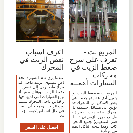
المربع نت -
اعرف أسباب
تعرف على شرح
نقص الزيت في
ضغط الزيت في
المحرك
محركات
عندما يرى قائد السيارة انخف
السيارات أهميته
اض مستوى الزيت داخل الم
حرك فأنه يؤدي إلى خفض
ضغط الزيت ، وهناك بعض أن
المربع نت – ضغط الزيت أو
واع السيارات التي لديها جها
بتعبير أدق عدم تواجده – في
ز قياس داخل المحرك لمنس
بعض الأماكن من المحرك قد
وب الزيت ، ويمكنه أن ينبه
يؤدي إلى مشاكل جسيمة لل
في حال انخفاض كمية الزي
محرك. ضغط زيت المحرك ي
ت
قل مع مرور الزمن (زيادة ال
عمر التشغيلي) لجميع المحر
كات, وهذا نتيجة التآكل الطبي
احصل على السعر
عي وزيادة