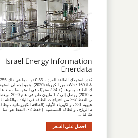
Israel Energy Information
Enerdata
يُقدر استهلاك الطاقة للفرد بـ 0.36 تو ، بما في ذلك 255
& # 160 ؛ kWh من الكهرباء (2020). ينمو إجمالي استهل
ك الطاقة بسرعة (+ 4٪ / سنويًا ، في المتوسط ، منذ عا
م 2010) ووصل إلى 1.7 مليون طن في عام 2020. ويغط
ي النفط 67٪ من احتياجات الطاقة في البلاد ، والكتلة ال
حيوية 31٪ ، والكهرباء الأولية (الطاقة الكهرومائية ، وطاق
ة الرياح ، والطاقة الشمسية. ) فقط 2٪. النفط هو أسا
سًا لنا ...
احصل على السعر