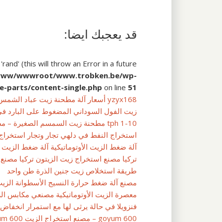
قد يعجبك ايضا:
and' (this will throw an Error in a future
www/wwwroot/www.trobken.be/wp-
e-parts/content-single.php
on line
51
yzyx168 أسعار آلة مطحنة زيت عباد الشمس – شراء الصحافة الباردة
زيت الفول السوداني المضغوط على البارد في 
1-10 tph مطحنة زيت السمسم الصغيرة – مطحنة زيت السمسم من البحرين
استخراج النفط في دلهي تجار وتجار استخراج
آلة ضغط الزيت الأوتوماتيكية آلة ضغط الزيت ال
تركيا مصنع استخراج زيت الزيتون تركيا مصنع 
طريقة استخلاص زيت جنين الذرة طن واحد
مصنع آلة ضغط حرارة النسيج الأسطوانة الزيت
معصرة الزيت الأوتوماتيكية مصنعي مكابس الزي
فنزويلا في حالة يرثى لها مع استمرار انخفاض 
goyum 600 – مصنع استخراج الزيت goyum 600 من Ludhiana