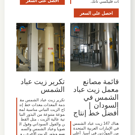
احصل على السعر
ات فليكسي تانك.
احصل على السعر
تكرير زيت عباد
قائمة مصانع
الشمس
معمل زيت عباد
الشمس في
تكرير زيت عباد الشمس مق
السودان |
دمة المعدات.معدات خط إنت
اج الزيت النباتي مناسبة لمج
أفضل خط إنتاج
موعة متنوعة من البذور النبا
تية عالية الزيت ، مثل القط
هناك 147 زيت عباد الشمس
ن والفول السوداني وفول ال
في الإمارات العربية المتحدة
صويا وعباد الشمس والسم
من المورِّدين في آسيا. أعلى
سم وبذور الزيت الأخرى ، و