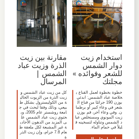
استخدام زيت
مقارنة بين زيت
دوار الشمس
الذرة وزيت عباد
للشعر وفوائده »
الشمس |
مجلتك
المرسال
خطوة بخطوة لعمل القناع ب
كل من زيت عباد الشمس و
خلاصة عباد الشمس: ابدئي
زيت الذرة من الزيوت الخالي
بوزن 190 جرامًا من قناع ال
ة من الكوليسترول بشكل ط
شعر في وعاء كبير أو برطما
بيعي، وذلك وفقا لبحث في ج
ن. وفي وعاء آخر، قم بوزن
امعة روشستر عام 2005، وي
زيت المونوي ومستخلص عبا
حتوي زيت عباد الشمس عل
د الشمس وتناوله لتسخينه ق
ى المزيد من الدهون الأحادي
ليلاً في حمام الماء.
ة غير المشبعة لكل ملعقة ط
عام 7.8 جرام، وإن زيت الذر
ة