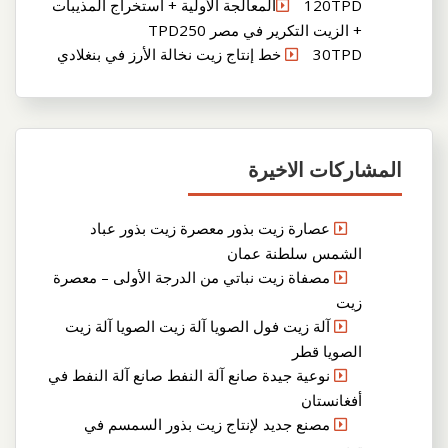
120TPDالمعالجة الأولية + استخراج المذيبات
+ الزيت التكرير في مصر TPD250
30TPD خط إنتاج زيت نخالة الأرز في بنغلادي
المشاركات الاخيرة
عصارة زيت بذور معصرة زيت بذور عباد
الشمس سلطنة عمان
مصفاة زيت نباتي من الدرجة الأولى – معصرة
زيت
آلة زيت فول الصويا آلة زيت الصويا آلة زيت
الصويا قطر
نوعية جيدة صانع آلة النفط صانع آلة النفط في
أفغانستان
مصنع جديد لإنتاج زيت بذور السمسم في