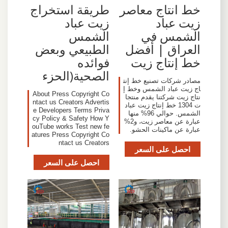
خط انتاج معاصر
طريقة استخراج
زيت عباد
زيت عباد
الشمس في
الشمس
العراق | أفضل
الطبيعي وبعض
خط إنتاج زيت
فوائده
الصحية(الحزء
مصادر شركات تصنيع خط إنت
اج زيت عباد الشمس وخط إ
About Press Copyright Co
نتاج زيت شركتنا يقدم منتجا
ntact us Creators Advertis
ت 1304 خط إنتاج زيت عباد
e Developers Terms Priva
الشمس. حوالي 96% منها
cy Policy & Safety How Y
عبارة عن معاصر زيت، و2%
ouTube works Test new fe
عبارة عن ماكينات الحشو.
atures Press Copyright Co
ntact us Creators
احصل على السعر
احصل على السعر