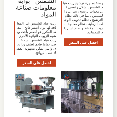
الشمس - بوابة
يستخدم جزء ترشيح زيت عبا
معلومات صناعة
د الشمس بشكل رئيسي ف
ي معدات ترشيح زيت عباد ا
المواد
لشمس ، بما في ذلك نظام
الترشيح ، نظام تذويب الوجب
زيت عباد الشمس غير المعا
ات الرطبة ، نظام معالجة ال
لجة لها لون أصفر فاتح. النف
زيت المختلط ونظام استردا
ط المكرر هو أصفر باهت وي
د المذيبات.
شبه الزيوت النباتية الأخرى.
زيت عباد الشمس لديه خا
احصل على السعر
ص، تماما طعم لطيف ورائح
ة، والتي يمكن بسهولة القض
اء على الروائح.
احصل على السعر