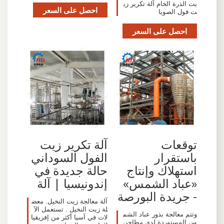
يت الذرة الخام آلة تكرير زي
احصل على السعر
ت فول الصويا
احصل على السعر
توقعات
آلة تكرير زيت
باستقرار
الفول السوداني
استهلاك وإنتاج
حالة جديدة في
«عباد الشمس»
إندونيسيا | آلة
- جريدة البورصة
آلة معالجة زيت النخيل. معض
لة زيت النخيل . تستعمل الآ
وتتم معالجة بذور عباد الشم
لات في آسيا أكثر من إفريقيا
س المستوردة لدى مطاحن