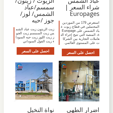
عباد الشمس
الزيوت / زيتون/
شراء السعر |
سمسم/عباد
Europages
الشمس/ لوز/
جوز /حبه
استعرض 179 من الموردين
المحتملين في قطاع زيوت ع
زيت الزيتون زيت عباد الشم
باد الشمس على Europage
س زيت السمسم زيت الجو
s، المنصة التي تتيح إجراء الت
ز زيت اللوز زيت حبه السودا
عاملات التجارية بين الشركا
ء زيت الفول السوداني
ت على المستوى العالمي.
احصل على السعر
احصل على السعر
اضرار الطهي
نواة النخيل