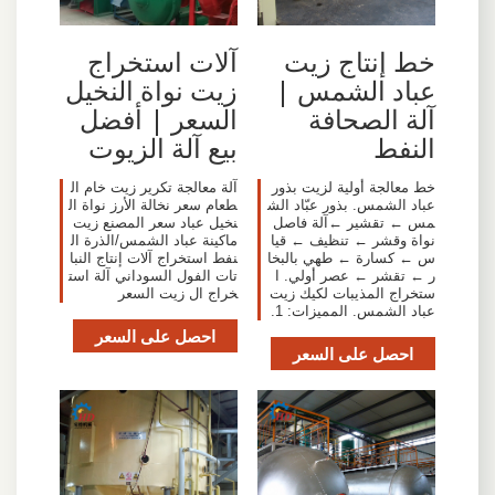
خط إنتاج زيت
آلات استخراج
عباد الشمس |
زيت نواة النخيل
آلة الصحافة
السعر | أفضل
النفط
بيع آلة الزيوت
خط معالجة أولية لزيت بذور
آلة معالجة تكرير زيت خام ال
عباد الشمس. بذور عبّاد الش
طعام سعر نخالة الأرز نواة ال
مس ← تقشير ←آلة فاصل
نخيل عباد سعر المصنع زيت
نواة وقشر ← تنظيف ← قيا
ماكينة عباد الشمس/الذرة ال
س ← كسارة ← طهي بالبخا
نفط استخراج آلات إنتاج النبا
ر ← تقشر ← عصر أولي. ا
تات الفول السوداني آلة است
ستخراج المذيبات لكيك زيت
خراج ال زيت السعر
عباد الشمس. المميزات: 1.
احصل على السعر
احصل على السعر