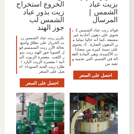
بزيت عباد
الخروع استخراج
الشمس |
زيت بذور عباد
المرسال
الشمس لب
جوز الهند
فوائد زيت عباد الشمس 1- ي
حتوي على دهون أحادية غير
تكرير زيت عباد الشمس زي
مشبعة ،كما أنه خاليا تماما م
ت الخردل على نطاق واسع.
ن الدهون الضارة . 2- يحتوي
نخالة الأرز زيت السمسم فو
على نسبة كبيرة من مضادا
ل الصويا جوز الهند زيت بذو
ت الأكسدة، وهي المادة الفع
ر اللفت. معصرة الزيوت النب
الة في الجسم ،التي تحميه و
اتية / معصرة الزيت البارد /
تقيه من
طارد زيت الحبة السوداء. اح
صل على السعر
احصل على السعر
احصل على السعر