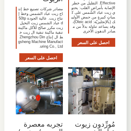
Effective. التقليل من خطر
الإصابة بأمراض القلب: يحتو
مصادر شركات تصنيع خط إنت
ي زيت عباد الشّمس على ك
اج زيت عباد الشمس وخط إ
مياتٍ كبيرةٍ من حمض الأوليي
نتاج زيت. عالية الجودة 50tp
ك (بالإنجليزيّة: Oleic acid)،
d عباد الشمس زيت النخيل
وقد يساعد تناوله بدلاً من م
زيت مكرر صالح للأكل ماكينة
صادر الدهون الأخرى
تنقية ماكينة تنقية ال زيت خ
ط ال إنتاج Zhengzhou Din
احصل على السعر
gsheng Machine Manufact
uring Co., Ltd.
احصل على السعر
مُورِّدون زيوت
تجربه معصرة