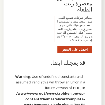
معصرة زيت
الطعام
مصادر شركات تصنيع السم
سم النفط سعر والسمسم ا
لنفط سعر فيالتلقائي حجم
صغير زيت الفلفل/زيت الس
مسم /عباد الشمس آلة تعبئ
ة زيت ال سعر ٣٬٧٠٠٫٠٠ us
$-٤٬٠٠٠٫٠٠ us$ /
احصل على السعر
قد يعجبك ايضا:
Warning
: Use of undefined constant rand -
assumed 'rand' (this will throw an Error in a
future version of PHP) in
/www/wwwroot/www.trobken.be/wp-
content/themes/elixar/template-
parts/content-single.php
on line
51