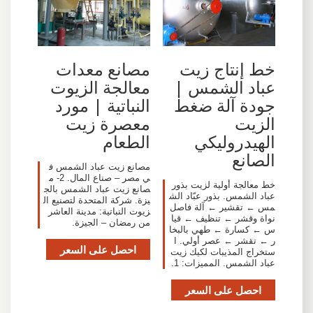
خط إنتاج زيت
مصانع معدات
عباد الشمس |
معالجة الزيوت
جودة آلة ضغط
النباتية | مورد
الزيت
معصرة زيت
الهيدروليكي
الطعام
الصانع
مصانع زيت عباد الشمس ف
ي مصر – صناع المال. 2- م
خط معالجة أولية لزيت بذور
صانع زيت عباد الشمس بالج
عباد الشمس. بذور عبّاد الش
يزة. شركة المتحدة لتصنيع ال
مس ← تقشير ← آلة فاصل
زيوت النباتية: مدينة العاشر
نواة وقشر ← تنظيف ← قيا
من رمضان – الجيزة.
س ← كسارة ← طهي بالبخا
ر ← تقشر ← عصر أولي. ا
احصل على السعر
ستخراج المذيبات لكيك زيت
عباد الشمس. المميزات: 1.
احصل على السعر