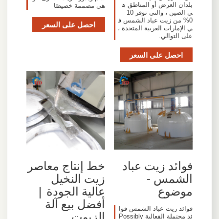
بلدان العرض أو المناطق ه
هي مصممة خصيصًا
ي الصين ، والتي توفر 10
0% من زيت عباد الشمس ف
احصل على السعر
ي الإمارات العربية المتحدة ،
على التوالي.
احصل على السعر
فوائد زيت عباد
خط إنتاج معاصر
الشمس -
زيت النخيل
موضوع
عالية الجودة |
أفضل بيع آلة
فوائد زيت عباد الشمس فوا
الزيوت
ئد محتملة الفعالية Possibly