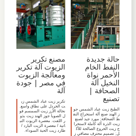
حالة جديدة
مصنع تكرير
النفط الخام
الزيوت آلة تكرير
الأحمر نواة
ومعالجة الزيوت
النخيل آلة
في مصر | جودة
الصحافة |
آلة
تصنيع
تكرير زيت عباد الشمس زي
ت الخردل على نطاق واسع.
الطبخ زيت عباد الشمس جو
نخالة الأرز زيت السمسم فو
ز الهند صنع آلة استخراج النف
ل الصويا جوز الهند زيت بذو
ط الصحافة; مورد جيد لصنع
ر اللفت. معصرة الزيوت النب
زيت الذرة آلة كاملة لاستخرا
اتية / معصرة الزيت البارد /
ج زيت الخروع الصالحة للأك
طارد زيت الحبة السوداء.
ل; تصميم محترف مصافي ز