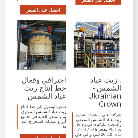
احصل على السعر
احصل على السعر
. زيت عباد
احترافي وفعال
الشمس -
خط إنتاج زيت
Ukrainian
عباد الشمس
Crown
تمتع بالوصول إلى خط إنتاج
زيت عباد الشمس الموثوق
شركتنا على استعداد لتقديم
به والمتقن للغاية في لجميع
زيت عباد الشمس المصفى
أنواع عمليات استخراج النف
والمجمد ماركة p في زجاجا
ط.
ت PET بحجم 0.5، 0.7، 1،
3، 5، 10، 20 ليتر، و في حاوي