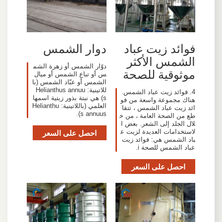
فوائد زيت عباد
دوار الشمس
الشمس الأكثر
دوّار الشمس أو زهرة الشم
موثوقية للصحة
س أو تباع الشمس أو ميال
الشمس أو عبّاد الشمس (با
للاتينية: Helianthus annuu
4. فوائد زيت عباد الشمس.
s) هي نبتة بذور زيتية اسمها
هناك مجموعة واسعة من فو
العلمي (باللاتينية: Helianthu
ائد زيت عباد الشمس ، تتقا
s annuus).
طع من الصحة العامة ، من خ
لال الجلد إلى الشعر. بعض ا
لاستخدامات العديدة لزيت ع
احصل على السعر
باد الشمس هي: فوائد زيت
عباد الشمس للصحة i.
احصل على السعر