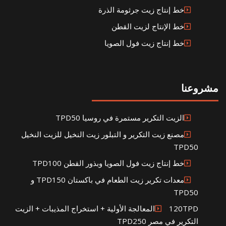
خط إنتاج زيت جرثومة الذرة
خط الإنتاج لزيت القطن
خط إنتاج زيت فول الصويا
مشروعنا
الزيت التكرير مستمرة في روسيا TPD50
مصنع زيت التكرير و التبلور زيت النخيل للزيت النخيل
TPD50
خط إنتاج زيت فول الصويا وبذور القطن TPD100
معدات تكرير زيت الطعام في باكستان TPD150 و
TPD50
120TPDالمعالجة الأولية + استخراج المذيبات + الزيت
التكرير في مصر TPD250