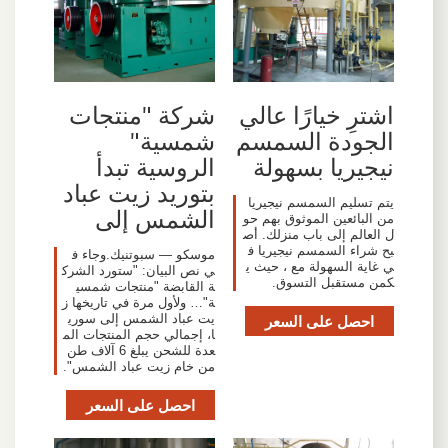
اشترِ خيارًا عالي
شركة "منتجات
الجودة السمسم
شمسية"
نيجيريا بسهولة
الروسية تبدأ
بتوريد زيت عباد
يتم تسليم السمسم نيجيريا
الشمس إلى
من البائعين الموثوق بهم حو
ل العالم إلى باب منزلك. أص
بح شراء السمسم نيجيريا ف
موسكو — سبوتنيك.وجاء ف
ي غاية السهولة مع ، حيث ي
ي نص البيان: "ستورد الشرك
كمن مستقبل التسوق.
ة القابضة "منتجات شمسي
ة"… ولأول مرة في تاريخها ز
احصل على السعر
يت عباد الشمس إلى سوري
ا، إجمالي حجم المنتجات الم
عدة للشحن يبلغ 6 آلاف طن
من خام زيت عباد الشمس".
احصل على السعر