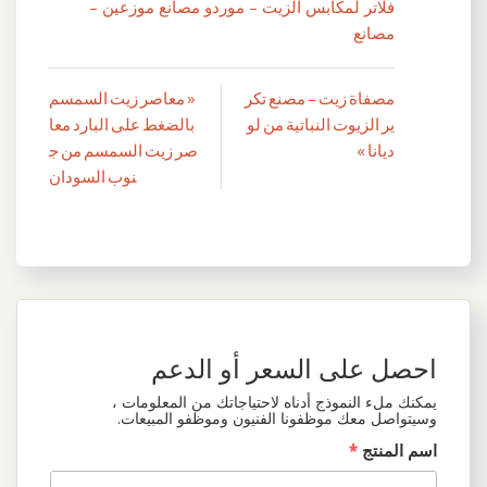
فلاتر لمكابس الزيت – موردو مصانع موزعين –
مصانع
مصفاة زيت – مصنع تكر
« معاصر زيت السمسم
تصفّح
ير الزيوت النباتية من لو
بالضغط على البارد معا
المقالات
ديانا »
صر زيت السمسم من ج
نوب السودان
احصل على السعر أو الدعم
يمكنك ملء النموذج أدناه لاحتياجاتك من المعلومات ،
وسيتواصل معك موظفونا الفنيون وموظفو المبيعات.
اسم المنتج
*