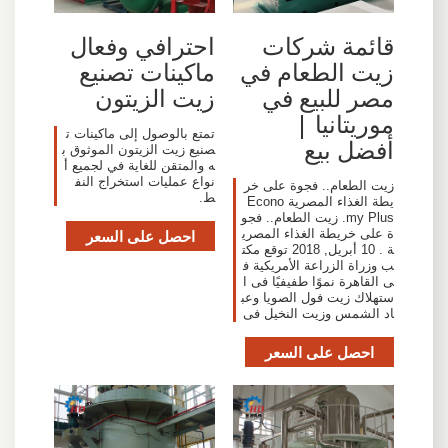
قائمة شركات
احترافي وفعال
زيت الطعام في
ماكينات تصنيع
مصر للبيع في
زيت الزيتون
موريتانيا |
تمتع بالوصول إلى ماكينات ت
أفضل بيع
صنيع زيت الزيتون الموثوق ب
ه والمتقن للغاية في لجميع أ
نواع عمليات استخراج النف
زيت الطعام.. فجوة على خر
ط.
يطة الغذاء المصرية Econo
my Plus. زيت الطعام.. فجو
ة على خريطة الغذاء المصري
احصل على السعر
ة . 10 أبريل, 2018 توقع مكت
ب وزراة الزراعة الأمريكية ف
ى القاهرة نموًا طفيفيًا فى ا
ستهلاك زيت فول الصويا وعب
اد الشمس وزيت النخيل فى
احصل على السعر