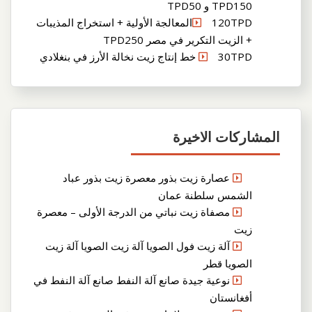
TPD150 و TPD50
120TPDالمعالجة الأولية + استخراج المذيبات
+ الزيت التكرير في مصر TPD250
30TPD خط إنتاج زيت نخالة الأرز في بنغلادي
المشاركات الاخيرة
عصارة زيت بذور معصرة زيت بذور عباد
الشمس سلطنة عمان
مصفاة زيت نباتي من الدرجة الأولى – معصرة
زيت
آلة زيت فول الصويا آلة زيت الصويا آلة زيت
الصويا قطر
نوعية جيدة صانع آلة النفط صانع آلة النفط في
أفغانستان