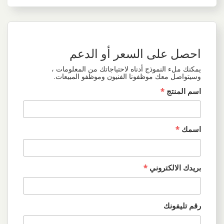
احصل على السعر أو الدعم
يمكنك ملء النموذج أدناه لاحتياجاتك من المعلومات ،
وسيتواصل معك موظفونا الفنيون وموظفو المبيعات.
اسم المنتج
*
اسمك
*
بريدك الالكتروني
*
رقم تليفونك