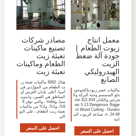
معمل انتاج
مصادر شركات
زيوت الطعام |
تصنيع ماكينات
جودة آلة ضغط
تعبئة زيت
الزيت
الطعام وماكينات
الهيدروليكي
تعبئة زيت
الصانع
هناك 8082 ماكينات تعبئة زي
ت الطعام من المورِّدين في
ماكينات عصر زيوت(الجوجوب
آسيا. أعلى بلدان العرض أو
ة)و السمسم وحبة البركة وال
المناطق هي الصين، واندوني
جرجير والكتان 322,834 vie
سيا، وIndia ، والتي توفر 9
ws 5:13 Dangerous Bigge
8%، و1%، و1% من ماكينات
st Wood Cutting - Duratio
تعبئة زيت الطعام ، على التو
n: 24:48. صناعة الزيوت النب
الي.
اتية
احصل على السعر
احصل على السعر