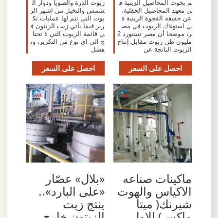
م بحوث المحاصيل الزيتية ف
زيوت الذرة والصويا ودوار ال
ي معهد المحاصيل الحقلية،
شمس والنخيل من اشهر الز
عن حقيقة الفجوة الزيتية ف
يوت التي تتم لها عمليات تك
ي استهلاك الزيوت في مص
رير فيما يأتي زيت الزيتون ف
ر، موضحا أن مصر تستورد 2
ي قائمة الزيوت التي لا تحتا
مليون طن زيوت مقابل إنتاج
ج الى اي نوع من التكرير، وت
الزيوت الناتجة عن
فضل
احصل على السعر
احصل على السعر
ماكينات صناعه
«بلال» عصّار
الاكياس والهوت
«على البارد»..
شيرنك( ميتا
ينتج زيت
ماكس) الاول
الزيتون خارج