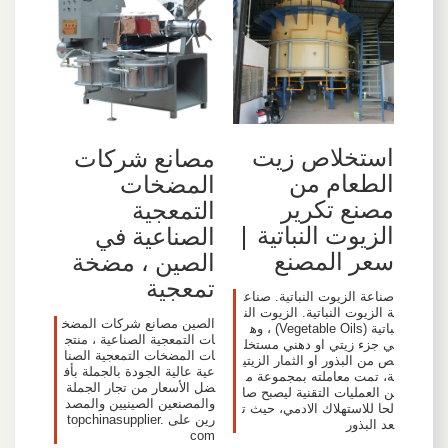
استخلاص زيت
مصانع شركات
الطعام من
المضخات
مصنع تكرير
التمعجية
الزيوت النباتية |
الصناعية في
سعر المصنع
الصين ، مضخة
تمعجية
صناعة الزيوت النباتية. صناع
ة الزيوت النباتية. الزيوت الن
الصين مصانع شركات المضخ
باتية (Vegetable Oils) ، وه
ات التمعجية الصناعية ، منتج
ي جزء زيتي او دهني مستخل
ات المضخات التمعجية الصنا
ص من البذور او الثمار الزيتي
عية عالية الجودة بالجملة بأف
ة، تمت معاملته بمجموعة م
ضل الأسعار من تجار الجملة
ن العمليات التقنية ليصبح صا
والمصنعين الصينيين والمصد
لحا للاستهلاك الادمي، حيث ت
رين على topchinasupplier.
عد البذور
com