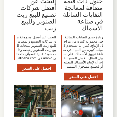
حلول ذات قيمة
البحث عن
مضافة لمعالجة
أفضل شركات
النفايات السائلة
تصنيع للبيع زيت
في صناعة
الصنوبر وللبيع
الأسماك
زيت
زيادة حجم النفايات السائلة
البحث عن أفضل مجموعة م
في مجموعة كبيرة من مراح
ن شركات التصنيع والمصادر
ل الإنتاج. كثيرا ما تستخدم ك
للبيع زيت الصنوبر منتجات لل
ميات كبيرة من المياه في ص
بيع زيت الصنوبر رخيصة وذا
ناعة تجهيز الأسماك، على س
ت جودة عالية لأسواق متحدث
بيل المثال، لغسل المنتج الخ
ي arabic في alibaba.com
ام، أو لإنتاج الأسماك المعلبة
أو لتصنيع مسحوق السمك.
احصل على السعر
احصل على السعر