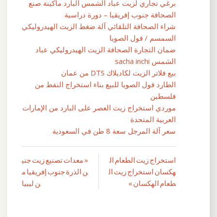
برغي تجاري لزيت عباد الشمس البارد ماكينة صنع
الصحافة جنوب إفريقيا – دورة دراسية
شراء الصحافة التلقائي آلة ضغط الزيت الهيدروليكي
السمسم / فول الصويا
ضمان التجارة الصحافة الزيت الهيدروليكي عباد
الشمس sacha inchi
بيع فلاتر الزيت لكاديلاك DTS من عمان
الطارد فول الصويا للبيع بناء استخراج النفط من
فلسطين
موردي استخراج زيت العصر على البارد من الإمارات
العربية المتحدة
سعر آلة المرجل سعة 8 طن في السعودية
استخراج زيت الطعام ال
« معدات تصنيع زيت جني
تصفّح
هكسان استخراج زيت ال
ن الذرة جنوب إفريقيا م
المقالات
طعام الهكسان »
ن ليبيا