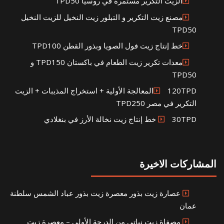
الزيت التكرير مستمرة في روسيا TPD50
مصنع زيت التكرير و التبلور زيت النخيل للزيت النخيل
TPD50
خط إنتاج زيت فول الصويا وبذور القطن TPD100
معدات تكرير زيت الطعام في باكستان TPD150 و
TPD50
120TPDالمعالجة الأولية + استخراج المذيبات + الزيت
التكرير في مصر TPD250
30TPD خط إنتاج زيت نخالة الأرز في بنغلادي
المشاركات الاخيرة
عصارة زيت بذور معصرة زيت بذور عباد الشمس سلطنة
عمان
مصفاة زيت نباتي من الدرجة الأولى – معصرة زيت