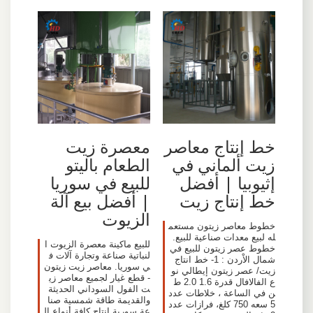
خط إنتاج معاصر
معصرة زيت
زيت ألماني في
الطعام باليتو
إثيوبيا | أفضل
للبيع في سوريا
خط إنتاج زيت
| أفضل بيع آلة
الزيوت
خطوط معاصر زيتون مستعم
له لبيع معدات صناعية للبيع.
للبيع ماكينة معصرة الزيوت ا
خطوط عصر زيتون للبيع في
لنباتية صناعة وتجارة آلات ف
شمال الاْردن : 1- خط انتاج
ي سوريا. معاصر زيت زيتون
زيت/ عصر زيتون إيطالي نو
- قطع غيار لجميع معاصر زي
ع الفالافال قدرة 1.6 2.0 ط
ت الفول السوداني الحديثة
ن في الساعة ، خلاطات عدد
والقديمة طاقة شمسية صنا
5 سعه 750 كلغ، فرازات عدد
عة سورية انتاج كافة أنواع ال