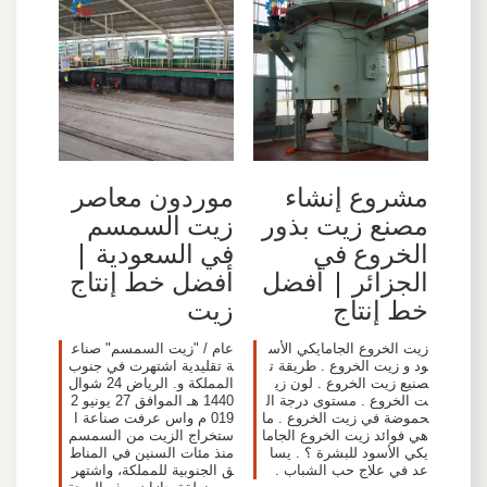
مشروع إنشاء
موردون معاصر
مصنع زيت بذور
زيت السمسم
الخروع في
في السعودية |
الجزائر | أفضل
أفضل خط إنتاج
خط إنتاج
زيت
زيت الخروع الجامايكي الأس
عام / "زيت السمسم" صناع
ود و زيت الخروع . طريقة ت
ة تقليدية اشتهرت في جنوب
صنيع زيت الخروع . لون زي
المملكة و. الرياض 24 شوال
ت الخروع . مستوى درجة ال
1440 هـ الموافق 27 يونيو 2
حموضة في زيت الخروع . ما
019 م واس عرفت صناعة ا
هي فوائد زيت الخروع الجاما
ستخراج الزيت من السمسم
يكي الأسود للبشرة ؟ . يسا
منذ مئات السنين في المناط
عد في علاج حب الشباب .
ق الجنوبية للمملكة، واشتهر