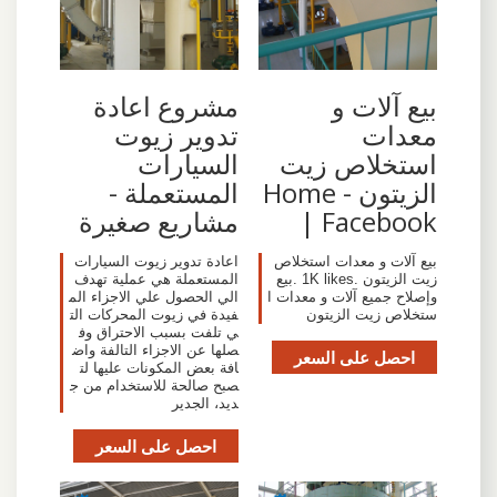
مشروع اعادة
‫بيع آلات و
تدوير زيوت
معدات
السيارات
استخلاص زيت
المستعملة -
الزيتون - Home
مشاريع صغيرة
| Facebook‬
اعادة تدوير زيوت السيارات
‎بيع آلات و معدات استخلاص
المستعملة هي عملية تهدف
زيت الزيتون‎. 1K likes. ‎بيع
الي الحصول علي الاجزاء الم
وإصلاح جميع آلات و معدات ا
فيدة في زيوت المحركات الت
ستخلاص زيت الزيتون‎
ي تلفت بسبب الاحتراق وف
صلها عن الاجزاء التالفة واض
احصل على السعر
افة بعض المكونات عليها لت
صبح صالحة للاستخدام من ج
ديد، الجدير
احصل على السعر