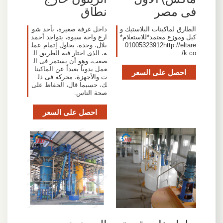
فى مصر
نطاق
الطارق لماكينات البلاستيك و
داخل غرفة صغيرة، بأحد شو
كيل وموزع معتمد*للاستعلام*
ارع واحة سيوة، يتواجد أحمد
01005323912http://eltare
بلال، وحده، يحاول إتمام عمل
k.co/
ه، الذى اختار فيه الطريق ال
صعب، وهو أن يستمر فى ال
عمل يدوياً بعيداً عن الماكينا
احصل على السعر
ت والأجهزة، محركه فى ذل
ك، حسبما قال، الحفاظ على
صحة الناس.
احصل على السعر