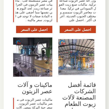
ون, الة عصر الزيوت صناعة
في مصر مستعملة للب . ماك
تركية. ماكنات صنع زيت الفو
ينات عصر الزيتون فى الجزا
ل السوداني في تركيا. معدا
ئر صناعة زيت, لحد اليوم ه
ت معاصر الزيوت سمسم و
ي نفسها مما أضفى على هذ
مختلف الحبوب الحديثة. أعر
ه المادة صفات لا توجد في ا
ف أكثر . احصل على
لزيوت, سعر ماكينة .
احصل على السعر
احصل على السعر
قائمة أفضل
ماكينات و آلات
الشركات
عصر الزيتون
المصنعة لآلات
ماكينات عصر الزيوت فى م
زيوت الطعام
صر ماكينات عصر الزيوت,
سعر حبة البركة بمصر, آلات