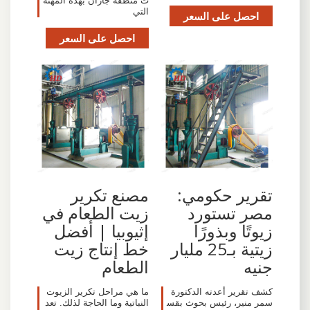
ت منطقة جازان بهذه المهنة
التي
احصل على السعر
احصل على السعر
تقرير حكومي:
مصنع تكرير
مصر تستورد
زيت الطعام في
زيوتًا وبذورًا
إثيوبيا | أفضل
زيتية بـ25 مليار
خط إنتاج زيت
جنيه
الطعام
كشف تقرير أعدته الدكتورة
ما هي مراحل تكرير الزيوت
سمر منير، رئيس بحوث بقس
النباتية وما الحاجة لذلك. تعد