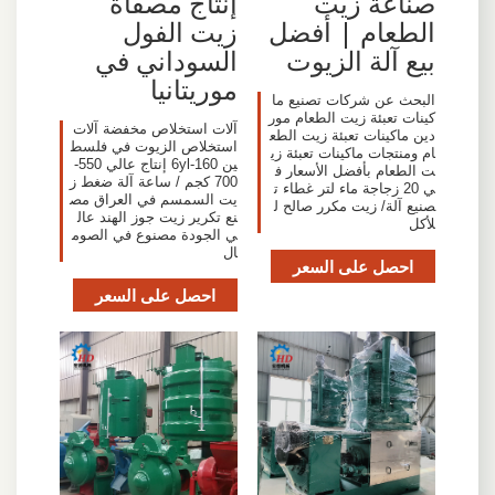
صناعة زيت
إنتاج مصفاة
الطعام | أفضل
زيت الفول
بيع آلة الزيوت
السوداني في
موريتانيا
البحث عن شركات تصنيع ما
كينات تعبئة زيت الطعام مور
آلات استخلاص مخفضة آلات
دين ماكينات تعبئة زيت الطع
استخلاص الزيوت في فلسط
ام ومنتجات ماكينات تعبئة زي
ين 6yl-160 إنتاج عالي 550-
ت الطعام بأفضل الأسعار ف
700 كجم / ساعة آلة ضغط ز
ي 20 زجاجة ماء لتر غطاء ت
يت السمسم في العراق مص
صنيع آلة/ زيت مكرر صالح ل
نع تكرير زيت جوز الهند عال
لأكل
ي الجودة مصنوع في الصوم
ال
احصل على السعر
احصل على السعر