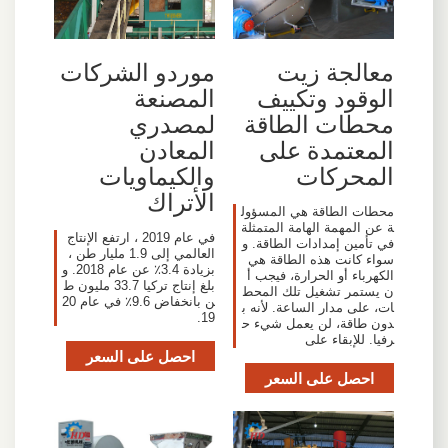
معالجة زيت
موردو الشركات
الوقود وتكييف
المصنعة
محطات الطاقة
لمصدري
المعتمدة على
المعادن
المحركات
والكيماويات
الأتراك
محطات الطاقة هي المسؤول
ة عن المهمة الهامة المتمثلة
في عام 2019 ، ارتفع الإنتاج
في تأمين إمدادات الطاقة. و
العالمي إلى 1.9 مليار طن ،
سواء كانت هذه الطاقة هي
بزيادة 3.4٪ عن عام 2018. و
الكهرباء أو الحرارة، فيجب أ
بلغ إنتاج تركيا 33.7 مليون ط
ن يستمر تشغيل تلك المحط
ن بانخفاض 9.6٪ في عام 20
ات، على مدار الساعة. لأنه ب
19.
دون طاقة، لن يعمل شيء ح
رفيا. للإبقاء على
احصل على السعر
احصل على السعر