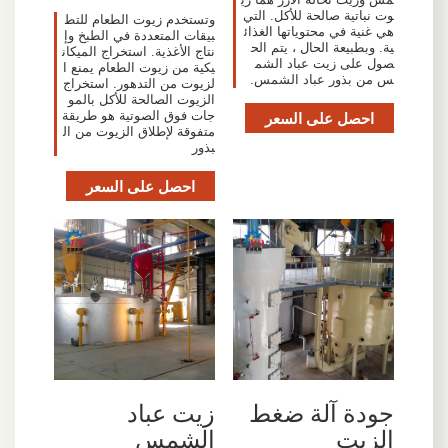
وت نباتية صالحة للأكل. التي
وتستخدم زيوت الطعام للتط
هي غنية في محتوياتها الغذائ
بيقات المتعددة في الطبخ وإ
ية. وبطبيعة الحال ، يتم الح
نتاج الأغذية. استخراج الميكان
صول على زيت عباد الشم
يكية من زيوت الطعام يمنع ا
س من بذور عباد الشمس.
لزيوت من التدهور. استخراج
الزيوت الصالحة للأكل بالمو
احصل على السعر
جات فوق الصوتية هو طريقة
متفوقة لإطلاق الزيوت من ال
بذور
احصل على السعر
جودة آلة ضغط
زيت عباد
الزيت
الشمس