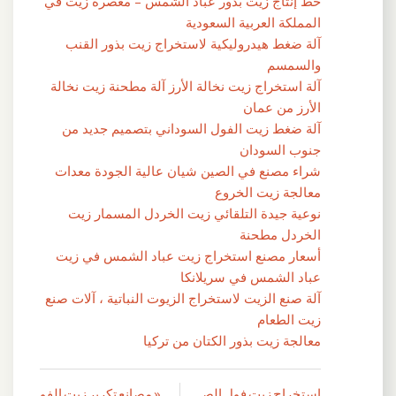
خط إنتاج زيت بذور عباد الشمس – معصرة زيت في
المملكة العربية السعودية
آلة ضغط هيدروليكية لاستخراج زيت بذور القنب
والسمسم
آلة استخراج زيت نخالة الأرز آلة مطحنة زيت نخالة
الأرز من عمان
آلة ضغط زيت الفول السوداني بتصميم جديد من
جنوب السودان
شراء مصنع في الصين شيان عالية الجودة معدات
معالجة زيت الخروع
نوعية جيدة التلقائي زيت الخردل المسمار زيت
الخردل مطحنة
أسعار مصنع استخراج زيت عباد الشمس في زيت
عباد الشمس في سريلانكا
آلة صنع الزيت لاستخراج الزيوت النباتية ، آلات صنع
زيت الطعام
معالجة زيت بذور الكتان من تركيا
استخراج زيت فول الص
« مصانع تكرير زيت الفو