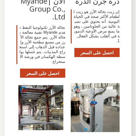
ذرة جرن الذرة
الان |Myande
Group Co.,
إن زيت نخالة الأرز هو زيت ا
Ltd.
لطعام الأكثر صحة في الحياة
اليومية. أنه يحتوي على نسب
ة عالية من الجلوتامين ، وهو
نخالة الأرز تكنولوجيا النفط ت
ما يمنع مرض الأوعية الدموي
قدم Myande تقنية معالجة ن
ة في القلب بشكل الفعال.
خالة الأرز. يتم جمع نخالة الأ
1.
رز من مصنع مطحنة الأرز وإ
عداده قبل الذهاب إلى استخ
احصل على السعر
راج المذيبات. يتم غسلها بوا
سطة الهكسان في ورشة الا
ستخراج.
احصل على السعر