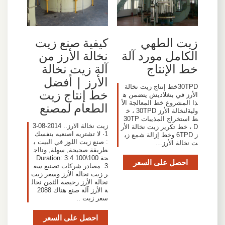
زيت الطهي
كيفية صنع زيت
الكامل مورد آلة
نخالة الأرز من
خط الإنتاج
آلة زيت نخالة
الأرز | أفضل
30TPDخط إنتاج زيت نخالة
خط إنتاج زيت
الأرز في بنغلاديش يتضمن ه
ذا المشروع خط المعالجة الأ
الطعام لمصنع
وليةلنخالة الأرز 30TPD ، خ
ط استخراج المذيبات 30TP
زيت نخالة الارز.. 2014-08-3
D ، خط تكرير زيت نخالة الأر
1· لا تشتريه اصنعيه بنفسك
ز 6TPD وخط إزالة شمع زي
: صنع زيت اللوز في البيت ب
ت نخالة الأرز…
طريقة صحيحة, سهلة, ونااج
حة 100\100 Duration: 3:4
احصل على السعر
3. مصادر شركات تصنيع سع
ر زيت نخالة الأرز وسعر زيت
نخالة الأرز رخيصة الثمن نخال
ة الأرز آلة صنع هناك 2088
سعر زيت ..
احصل على السعر