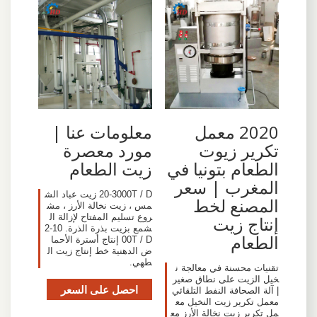
2020 معمل
معلومات عنا |
تكرير زيوت
مورد معصرة
الطعام بتونيا في
زيت الطعام
المغرب | سعر
20-3000T / D زيت عباد الش
المصنع لخط
مس ، زيت نخالة الأرز ، مش
روع تسليم المفتاح لإزالة ال
إنتاج زيت
شمع بزيت بذرة الذرة. 10-2
الطعام
00T / D إنتاج أسترة الأحما
ض الدهنية خط إنتاج زيت ال
طهي.
تقنيات محسنة في معالجة ن
خيل الزيت على نطاق صغير
احصل على السعر
| آلة الصحافة النفط التلقائي
معمل تكرير زيت النخيل مع
مل تكرير زيت نخالة الأرز مع