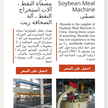
Soybean Meal
مصفاة النفط ،
Machine
آلات استخراج
تسمّى
النفط ، آلة
الصحافة زيت
Myande is the supplier of
Soybean Meal Machine in
هينان تفعل تكنولوجيا حماية
China. During these years
البيئة المحدودة هي الشركة
of exporting, Myande now
الرائدة المتخصصة في آلة ا
has rich experience in the
ستخراج الزيت الصالحة ل ال
worldwide markets. بدأ تش
معلومات الأساسية نوع العم
غيل خط إنتاج وجبة فول الص
ل التجاري: الصانع, الشركة ا
ويا مقذوف 250t / d لأسترالي
لتجارية نتاج/خدمة: ماكينات
ا وكندا للزيوت الصناعية الم
عصر الزيوت ، آلات مصفاة ا
حدودة ،
لنفط
احصل على السعر
احصل على السعر