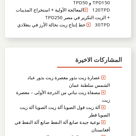
TPD150 و TPD50
120TPDالمعالجة الأولية + استخراج المذيبات
+ الزيت التكرير في مصر TPD250
30TPD خط إنتاج زيت نخالة الأرز في بنغلادي
المشاركات الاخيرة
عصارة زيت بذور معصرة زيت بذور عباد
الشمس سلطنة عمان
مصفاة زيت نباتي من الدرجة الأولى – معصرة
زيت
آلة زيت فول الصويا آلة زيت الصويا آلة زيت
الصويا قطر
نوعية جيدة صانع آلة النفط صانع آلة النفط في
أفغانستان