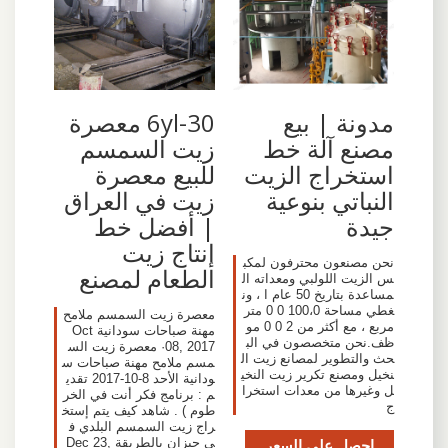
مدونة | بيع
6yl-30 معصرة
مصنع آلة خط
زيت السمسم
استخراج الزيت
للبيع معصرة
النباتي بنوعية
زيت في العراق
جيدة
| أفضل خط
إنتاج زيت
نحن مصنعون محترفون لمكب
الطعام لمصنع
س الزيت اللولبي ومعداته ال
مساعدة بتاريخ 50 عام ا ، ون
غطي مساحة 100،0 0 0 متر
معصرة زيت السمسم ملامح
مربع ، مع أكثر من 2 0 0 مو
مهنة صباحات سودانية Oct
ظف.نحن متخصصون في الب
08, 2017· معصرة زيت الس
حث والتطوير لمصانع زيت ال
مسم ملامح مهنة صباحات س
نخيل ومصنع تكرير زيت النخي
ودانية الأحد 8-10-2017 تقدي
ل وغيرها من معدات استخرا
م : برنامج فكر أنت في الخر
ج
طوم ) . شاهد كيف يتم إستخ
راج زيت السمسم البلدي ف
احصل على السعر
ي جيزان بالطريقة Dec 23,