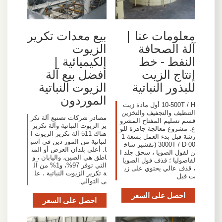
معلومات عنا |
بيع معدات تكرير
آلة الصحافة
الزيوت
النفط - خط
الكيميائية |
إنتاج الزيت
أفضل بيع آلة
للبذور النباتية
الزيوت النباتية
الموردون
10-500T / H أول مادة زيت
التنظيف والتجفيف والتخزين
مصادر شركات تصنيع آلة تكر
قسم تسليم المفتاح المشرو
ير الزيوت النباتية وآلة تكرير
ع. مشروع معالجة جاهزة للو
هناك 511 آلة تكرير الزيوت ا
رشة قبل بدء العمل بسعة 1
لنباتية من المور دين في آسي
00-3000T / D (تقشير ساخ
ا. أعلى بلدان العرض أو المن
ن لفول الصويا ، سحق جلد ا
اطق هي الصين، واليابان ، و
لفاصوليا ؛ قذف فول الصويا
التي توفر 97%، و1% من آل
، قذف عالي يحتوي على زي
ة تكرير الزيوت النباتية ، عل
ت قبل
ى التوالي.
احصل على السعر
احصل على السعر