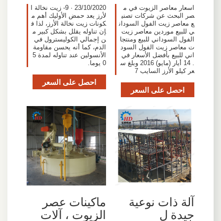
اسعار معاصر الزيوت في م
23/10/2020 · 9- زيت نخالة ا
صر البحث عن شركات تصني
لأرز يعد حمض الأوليك أهم م
ع معاصر زيت الفول السودان
كونات زيت نخالة الأرز، لذا ف
ي للبيع موردين معاصر زيت
إن تناوله يقلل بشكل كبير م
الفول السوداني للبيع ومنتجا
ن إجمالي الكوليسترول في
ت معاصر زيت الفول السود
الدم، كما أنه يحسن مقاومة
اني للبيع بأفضل الأسعار في
الأنسولين عند تناوله لمدة 5
. 14 أيار (مايو) 2016 وبلغ س
0 يوما.
عر كيلو الأرز السايب 7
احصل على السعر
احصل على السعر
آلة ذات نوعية
ماكينات عصر
جيدة ل
الزيوت ، آلات