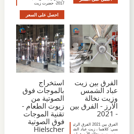
2017· حضرت زيت
احصل على السعر
الفرق بين زيت
استخراج
عباد الشمس
بالموجات فوق
وزيت نخالة
الصوتية من
الأرز - الفرق بين
زيوت الطعام -
- 2021
تقنية الموجات
فوق الصوتية
الفرق بين 2021 الفرق الرئي
Hielscher
سي: كلاهما ، زيت عباد الش
مس وزيت نخالة الأرز هما زي