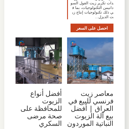
دات تكرير زيت الفول السو
دانيمن التكنولوجيات، بما ف
ي ذلك تكنولوجيات إنتاج زي
ت الديزل...
احصل على السعر
معاصر زيت
أفضل أنواع
فرنسي للبيع في
الزيوت
العراق | أفضل
للمحافظة على
بيع آلة الزيوت
صحة مرضى
النباتية الموردون
السكري