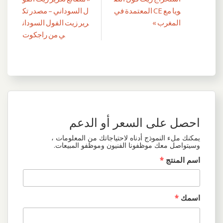
تصفّح
ويا مع CE المعتمدة في
ل السوداني – مصدر تك
المقالات
المغرب »
رير زيت الفول السودان
ي من راجكوت
احصل على السعر أو الدعم
يمكنك ملء النموذج أدناه لاحتياجاتك من المعلومات ،
وسيتواصل معك موظفونا الفنيون وموظفو المبيعات.
اسم المنتج
*
اسمك
*