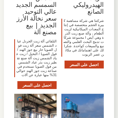
الهيدروليكي
السمسم الجديد
الصانع
عالي التوحيد
سعر نخالة الأرز
شركتنا هي شركة مساهمة ك
الجديد | بيع
بيرة الحجم متخصصة في إنتا
ج المعدات الميكانيكية لزيت
مصنع آلة
الطعام ، وآلة صنع زيت الذر
ة وهي أيض ا مجموعة شركا
التلقائي آلة زيت الخردل عبا
ت تدمج البحث العلمي والتص
د الشمس سعر آلة زيت فو
نيع والمبيعات كواحدة. شكرا
ل الصويا حار بيع جوز الهند /
لك على اهتماماتك في مكائ
فول الصويا / النخيل / زيت ع
ن عصر الزيوت
باد الشمس زيت آلة صنع تق
طير زيت بذر عباد الشمس
احصل على السعر
من فول الصويا تستخدم في
صناعة زيت جوز الهند حوالي
31% منها عبارة عن آلات
احصل على السعر