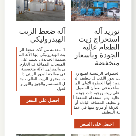
توريد آلة
آلة ضغط الزيت
استخراج زيت
الهيدروليكي
الطعام عالية
1. مقدمة من آلات ضغط الز
الجودة وبأسعار
يت الهيدروليكي إنها الآلة الم
صممة الجديدة ، تعتمد على
منخفضة
المنتجات المماثلة ف الخارج
ي والمنزلي. الآلة متخصصة
الخطوات الرئيسية لصنع زي
في معالجة البذور الزيتي ذا
ت بذور اللفت 1. تنظيف الب
ت محتوى الزيت العالي ، مث
ذور: إنها الخطوة الأولى للم
ل السمسم والجوز واللوز وا
ساعدة في ضمان الحصول
لفول
على زيت ووجبة ذات جودة
عالية. يتم استخدام الشفط أ
احصل على السعر
و تنظيف المسافة البادئة أو
الغربلة أو مزيج منها في عمل
ية التنظيف.
احصل على السعر