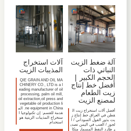
آلة ضغط الزيت
آلات استخراج
النباتي ذات
المذيبات الزيت
الحجم الكبير |
QIE GRAIN AND OIL MA
أفضل خط إنتاج
CHINERY CO., LTD is a l
eading manufacturer of oil
زيت الطعام
processing, palm oil mill,
لمصنع الزيت
oil extraction,oil press and
vegetable oil production li
ne equipment in China. الم
أفضل آلات استخراج زيت ال
قدمة للقسم: إن تكنولوجيا ا
قطن في العراق خط إنتاج ز
ستخراج المذيبات الزيتية هو
يت بذور الفول السوداني / ا
استخدام
لجوز / العنب في اليمن تصدي
ر طارد النفط المسمار متكا