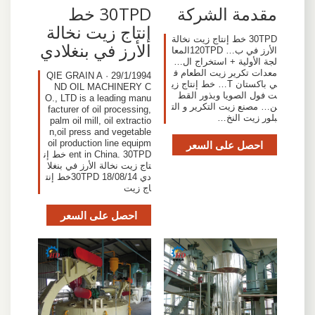
مقدمة الشركة
30TPD خط
إنتاج زيت نخالة
30TPD خط إنتاج زيت نخالة
الأرز في بنغلادي
الأرز في ب… 120TPDالمعا
لجة الأولية + استخراج ال…
معدات تكرير زيت الطعام ف
29/1/1994 · QIE GRAIN A
ي باكستان T… خط إنتاج زي
ND OIL MACHINERY C
ت فول الصويا وبذور القط
O., LTD is a leading manu
ن… مصنع زيت التكرير و الت
facturer of oil processing,
بلور زيت النخ…
palm oil mill, oil extractio
n,oil press and vegetable
احصل على السعر
oil production line equipm
ent in China. 30TPD خط إن
تاج زيت نخالة الأرز في بنغلا
دي 18/08/14 30TPDخط إنت
اج زيت
احصل على السعر