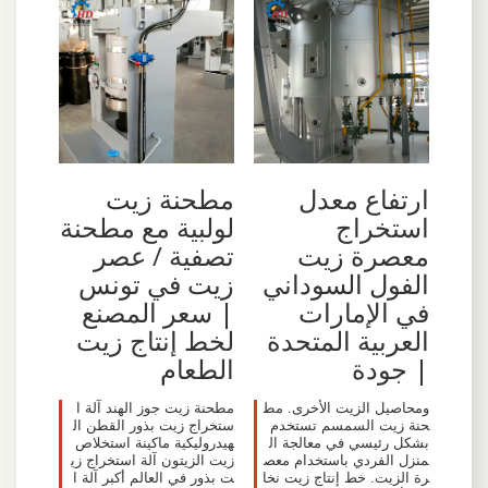
ارتفاع معدل
مطحنة زيت
استخراج
لولبية مع مطحنة
معصرة زيت
تصفية / عصر
الفول السوداني
زيت في تونس
في الإمارات
| سعر المصنع
العربية المتحدة
لخط إنتاج زيت
| جودة
الطعام
ومحاصيل الزيت الأخرى. مط
مطحنة زيت جوز الهند آلة ا
حنة زيت السمسم تستخدم
ستخراج زيت بذور القطن ال
بشكل رئيسي في معالجة ال
هيدروليكية ماكينة استخلاص
منزل الفردي باستخدام معص
زيت الزيتون آلة استخراج زي
رة الزيت. خط إنتاج زيت نخا
ت بذور في العالم أكبر آلة ا