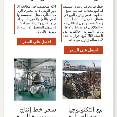
خطوط معاصر زيتون مستعم
الآلة متخصصة في معالجة الب
له لبيع معدات صناعية للبيع
ذور الزيتي ذات محتوى الزي
خطوط عصر زيتون للبيع في
ت العالي ، مثل السمسم وا
شمال الا ردن : 1- خط انتاج
لجوز واللوز والفول السودان
زيت/ عصر زيتون إيطالي نو
ي والكتان وغيرها. ميزات:
ع الفالافال قدرة 1.6 2.0 ط
1. سهل التشغيل. 2. انتاج ال
ن في الساعة ، خلاطات عدد
زيوت عالي 3.
5 سعه 750 كلغ، فرازات عدد
2، غسالة زيتون مع كافة
احصل على السعر
احصل على السعر
مع التكنولوجيا
سعر خط إنتاج
درجة الحرارة
زيت بذرة الذرة