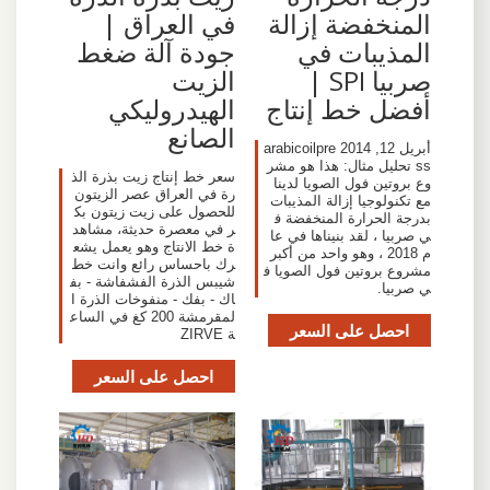
المنخفضة إزالة
في العراق |
المذيبات في
جودة آلة ضغط
صربيا SPI |
الزيت
أفضل خط إنتاج
الهيدروليكي
الصانع
أبريل 12, 2014 arabicoilpre
ss تحليل مثال: هذا هو مشر
سعر خط إنتاج زيت بذرة الذ
وع بروتين فول الصويا لدينا
رة في العراق عصر الزيتون
مع تكنولوجيا إزالة المذيبات
للحصول على زيت زيتون بك
بدرجة الحرارة المنخفضة ف
ر في معصرة حديثة، مشاهد
ي صربيا ، لقد بنيناها في عا
ة خط الانتاج وهو يعمل يشع
م 2018 ، وهو واحد من أكبر
رك باحساس رائع وانت خط
مشروع بروتين فول الصويا ف
شيبس الذرة الفشفاشة - بف
ي صربيا.
اك - بفك - منفوخات الذرة ا
لمقرمشة 200 كغ في الساع
احصل على السعر
ة ZIRVE
احصل على السعر