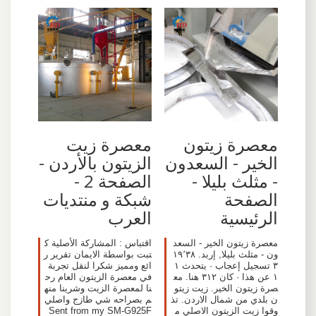
معصرة زيتون
معصرة زيت
الخير - السعدون
الزيتون بالأردن -
- مثلث بليلا -
الصفحة 2 -
الصفحة
شبكة و منتديات
الرئيسية
العرب
‏معصرة زيتون الخير - السعد
اقتباس : المشاركة الأصلية ك
ون - مثلث بليلا‏, ‏إربد‏. ‏‏١٩٬٣٨
تبت بواسطة الايمان تقرير ر
٣‏ تسجيل إعجاب · يتحدث ‏١
ائع ومميز شكرا لنقل تجربة
١‏ عن هذا · كان ‏٣١٢‏ هنا‏. ‏مع
في معصرة الزيتون العام رح
صرة زيتون الخير. زيت زيتو
نا لمعصرة الزيت وشرينا منه
ن بلدي من شمال الاردن. تذ
م بصراحه شي طازج واصلي
وقوا زيت الزيتون الاصلي م
Sent from my SM-G925F