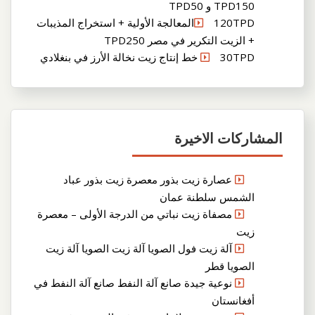
TPD150 و TPD50
120TPDالمعالجة الأولية + استخراج المذيبات
+ الزيت التكرير في مصر TPD250
30TPD خط إنتاج زيت نخالة الأرز في بنغلادي
المشاركات الاخيرة
عصارة زيت بذور معصرة زيت بذور عباد
الشمس سلطنة عمان
مصفاة زيت نباتي من الدرجة الأولى – معصرة
زيت
آلة زيت فول الصويا آلة زيت الصويا آلة زيت
الصويا قطر
نوعية جيدة صانع آلة النفط صانع آلة النفط في
أفغانستان