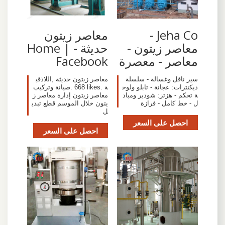
Jeha Co -
‫معاصر زيتون
معاصر زيتون -
حديثة - Home |
معاصر - معصرة
Facebook‬
سير ناقل وغسالة - سلسلة
‎معاصر زيتون حديثة‎, ‎اللاذقي
ديكنترات: عجانة - تابلو ولوح
ة‎. 668 likes. ‎صيانة وتركيب
ة تحكم - هزتز: شودير ومباد
معاصر زيتون إدارة معاصر ز
ل - خط كامل - فرازة
يتون خلال الموسم قطع تبدي
ل‎
احصل على السعر
احصل على السعر