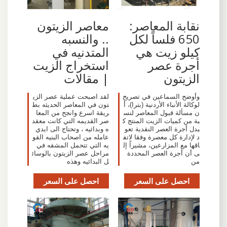
معاصر الزيتون
نقابة المعاصر:
.. والنسبه
650 فلساً لكل
المتدنيه في
كيلو زيت هي
استخراج الزيت
أجرة عصر
| مقالات
الزيتون
لقد اصبحت عملية عصر الزي
وأوضح السماعين في تصريح
تون في المعاصر الحديثه بط
لوكالة الأنباء الأردنية (بترا)، أ
ريقة اسرع وانجح من المعا
ن مسألة قبول المعاصر لنس
صر القديمه التي كانت معقد
بة من كميات الزيت المنتج ك
ه وبدائيه ، وتحتاج الى ايدي
بدل أجرة العصر النقدية تعو
عامله من اصحاب البنيه القو
د لإدارة كل معصرة وفقا لاتف
يه التي تتحمل المشقه في
اقها مع المزارعين، مشيراً إل
مراحل عصر الزيتون بالوسائ
ى أن أجرة العصر المحددة
ل البدائيه وهذه
من
احصل على السعر
احصل على السعر