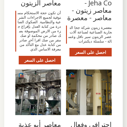
Jeha Co -
معاصر الزيتون
معاصر زيتون -
أن تكون حجة الاستحكام مس
معاصر - معصرة
توفية لجميع الاجراءات الشر
عية والنظامية. الصكوك الصا
درة من كتابة العدل بإفراغ ج
معصرة زيتون شركة جحا الت
زء من الارض الموصوفة بص
جارية الصناعية لصناعة آلات
ك صادر من محكمة او صك
عصر الزيتون سير ناقل وغس
مفر من صك افرا آخر صادر
الة - سلسلة ديكنترات
من كتابة عدل مع التأكد من
معرفة الاساس الذي
احصل على السعر
احصل على السعر
احترافي وفعال
‫معاصر أبو عذية