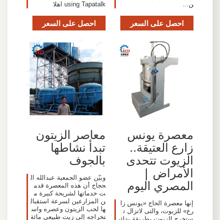
ن...
using Tapatalk اهلا
احصل على السعر
احصل على السعر
معصرة يونس
معاصر الزيتون
زارع العتيقة..
تبدأ نشاطها
الزيوت تتحدى
بالجوف
الأمراض |
وبيّن عضو الجمعية عبدالله ال
المصري اليوم
حجاج أن هذه المعصرة قدم
ت خدماتها لشريحة كبيرة م
ن المزارعين لسرعة استقبال
إنها معصرة الحاج «يونس زا
ها لحب الزيتون وعصره واس
رع» للزيوت، والتى لاتزال ت
تخراجه إلى زيت طبيعي مائة
ستخرج الزيوت بطريقة بدائي