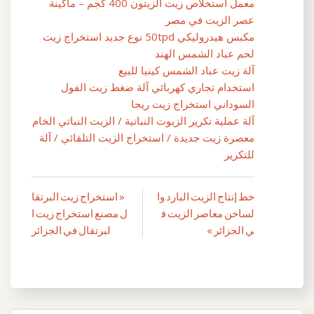
معمل استخلاص زيت الزيتون 400 كجم – ماكينة
عصر الزيت في مصر
مكبس هيدروليكي 50tpd نوع جديد استخراج زيت
لحم عباد الشمس الهند
آلة زيت عباد الشمس كينيا للبيع
استخدام تجاري كهربائي آلة ضغط زيت الفول
السوداني استخراج زيت ريجا
آلة عملية تكرير الزيوت النباتية / الزيت النباتي الخام
معصرة زيت جديدة / استخراج الزيت التلقائي / آلة
للتكرير
خط إنتاج الزيت البارد وا
« استخراج زيت البرتقا
تصفّح
لساخن معاصر الزيت ف
ل مصنع استخراج زيت ا
المقالات
ي الجزائر »
لبرتقال في الجزائر