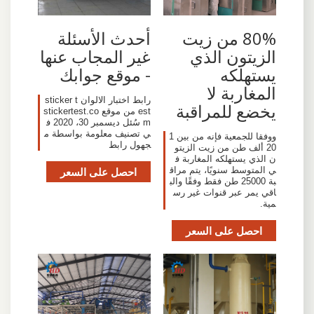
80% من زيت
أحدث الأسئلة
الزيتون الذي
غير المجاب عنها
يستهلكه
- موقع جوابك
المغاربة لا
رابط اختبار الالوان sticker t
يخضع للمراقبة
est من موقع stickertest.co
m سُئل ديسمبر 30، 2020 ف
ي تصنيف معلومة بواسطة م
ووفقا للجمعية فإنه من بين 1
جهول رابط
20 ألف طن من زيت الزيتو
ن الذي يستهلكه المغاربة ف
ي المتوسط سنويًا، يتم مراق
احصل على السعر
بة 25000 طن فقط وفقًا والب
اقي يمر عبر قنوات غير رس
مية.
احصل على السعر