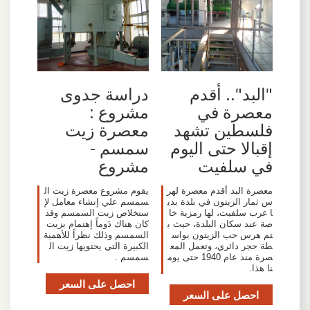
"البد".. أقدم
دراسة جدوى
معصرة في
مشروع :
فلسطين تشهد
معصرة زيت
إقبالا حتى اليوم
سمسم -
في سلفيت
مشروع
معصرة البد أقدم معصرة لهر
يقوم مشروع معصرة زيت ال
س ثمار الزيتون في بلدة بدي
سمسم علي إنشاء معامل لإ
ا غرب سلفيت، لها رمزية خا
ستخلاص زيت السمسم وقد
صة عند سكان البلدة، حيث ي
كان هناك دَوماً إهتمام بزيت
تم هرس حب الزيتون بواس
السمسم وذلك نظراً للأهمية
طة حجر دائري، وتعمل المع
الكبيرة التي يحتويها زيت ال
صرة منذ عام 1940 حتى يوم
سمسم .
نا هذا.
احصل على السعر
احصل على السعر