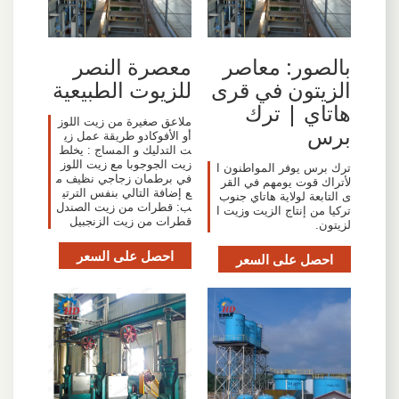
بالصور: معاصر
معصرة النصر
الزيتون في قرى
للزيوت الطبيعية
هاتاي | ترك
ملاعق صغيرة من زيت اللوز
برس
أو الأفوكادو طريقة عمل زي
ت التدليك و المساج : يخلط
زيت الجوجوبا مع زيت اللوز
ترك برس يوفر المواطنون ا
في برطمان زجاجي نظيف م
لأتراك قوت يومهم في القر
ع إضافة التالي بنفس الترتي
ى التابعة لولاية هاتاي جنوب
ب: قطرات من زيت الصندل
تركيا من إنتاج الزيت وزيت ا
قطرات من زيت الزنجبيل
لزيتون.
احصل على السعر
احصل على السعر