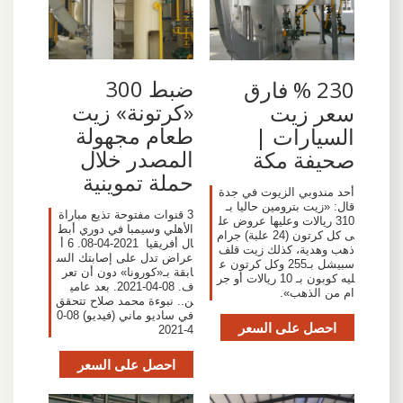
ضبط 300
230 % فارق
«كرتونة» زيت
سعر زيت
طعام مجهولة
السيارات |
المصدر خلال
صحيفة مكة
حملة تموينية
أحد مندوبي الزيوت في جدة
قال: «زيت بترومين حاليا بـ
3 قنوات مفتوحة تذيع مباراة
310 ريالات وعليها عروض عل
الأهلي وسيمبا في دوري أبط
ى كل كرتون (24 علبة) جرام
ال أفريقيا ‏ 08-04-2021. 6 أ
ذهب وهدية، كذلك زيت قلف
عراض تدل على إصابتك الس
سبيشل بـ255 وكل كرتون ع
ابقة بـ«كورونا» دون أن تعر
ليه كوبون بـ 10 ريالات أو جر
ف. 08-04-2021. بعد عامي
ام من الذهب».
ن.. نبوءة محمد صلاح تتحقق
في ساديو ماني (فيديو) 08-0
احصل على السعر
4-2021
احصل على السعر