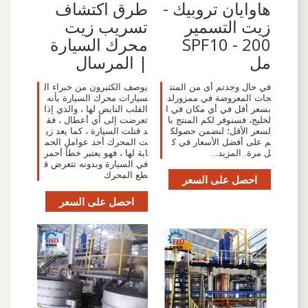
هاوايان تروبيك -
طرق اكتشاف
زيت التسمير
تسريب زيت
SPF10 - 200
محرك السيارة
مل
| المرسال
في حال وجدتم أي من المنت
يوصف الكثيرون من خبراء ال
جات المعروضة في ممزورلد
سيارات محرك السيارة بأنه
بسعر أقل في أي مكان في ا
القلب النابض لها ، والذي إذا
لخليج، فسنوفر لكم المنتج با
تعرضت إلى أي أعطال ، فق
لسعر الأقل؛ لنضمن حصولك
د قتلت السيارة ، كما يعد زي
م على أفضل الأسعار في ك
ت المحرك أحد عوامل الحم
ل مرة. المزيد..
اية لها ، فهو يعتبر خطاً أحمر
في السيارة وبدونه تتعرض ق
طع المحرك
احصل على السعر
احصل على السعر