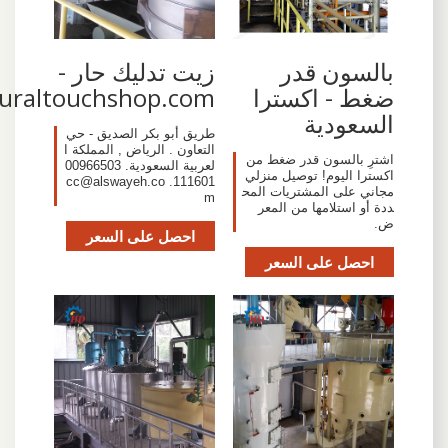
بالسون قدر
زيت تدليك حار -
ضغط - اكسترا
naturaltouchshop.com
السعودية
طريق أبو بكر الصديق - حي
التعاون . الرياض , المملكة ا
اشترِ بالسون قدر ضغط من
لعربية السعودية. 00966503
اكسترا اليوم! توصيل منزلي
cc@alswayeh.co
111601.
مجاني على المشتريات المح
m
ددة أو استلامها من المعر
ض.
احصل على السعر
احصل على السعر