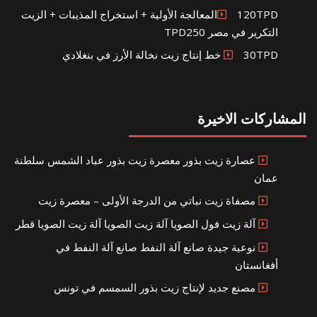
120TPDالمعالجة الأولية + استخراج المذيبات + الزيت
التكرير في مصر TPD250
30TPD خط إنتاج زيت نخالة الأرز في بنغلادي
شاركات الاخيرة
عصارة زيت بذور معصرة زيت بذور عباد الشمس سلطنة
عمان
مصفاة زيت نباتي من الدرجة الأولى – معصرة زيت
آلة زيت فول الصويا آلة زيت الصويا آلة زيت الصويا قطر
نوعية جيدة صانع آلة النفط صانع آلة النفط في
أفغانستان
مصنع جديد لإنتاج زيت بذور السمسم في تونس