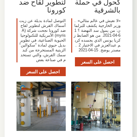
كحول في حملة
لتطوير لقاح ضد
بالشرقية
كورونا
«لا نعيش في عالم مثالي» ..
التوصل لمادة بديلة عن زيت
وزير الخارجية يكشف للبرلما
أسماك القرش لتطوير لقاح
ن: من يمول سد النهضة ؟ 1
ضد كورونا نجحت شركة (A
6-04-2021. من هو الضابط ز
myris) الأمريكية للتكنولوجيا
كريا يونس الذي يجسده كري
الحيوية الصناعية، في تطوير
م عبدالعزيز في الاختيار 2 ..
بديل حيوي لمادة "سكوالين"
مصدر يوضح. 15-04-2021
الزيتية المستخرجة من كبد
سمك القرش، والتي تستخد
م في صناعة بعض
احصل على السعر
احصل على السعر