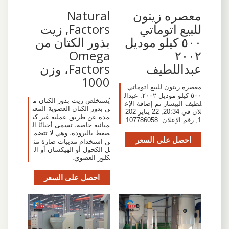
معصره زيتون
Natural
للبيع اتوماتي
Factors, زيت
٥٠٠ كيلو موديل
بذور الكتان من
Omega
٢٠٠٢
عبداللطيف
Factors، وزن
1000
معصره زيتون للبيع اتوماتي
٥٠٠ كيلو موديل ٢٠٠٢. عبدال
يُستخلص زيت بذور الكتان م
لطيف البيسار تم إضافة الإع
ن بذور الكتان العضوية المعت
لان في 20:34, 22 يناير 202
مدة عن طريق عملية غير كي
1, رقم الإعلان: 107786058
ميائية خاصة، تسمى أحيانًا ال
ضغط بالبرودة، وهي لا تتضم
احصل على السعر
ن استخدام مذيبات ضارة مث
ل الكحول أو الهيكسان أو ال
كلور العضوي.
احصل على السعر