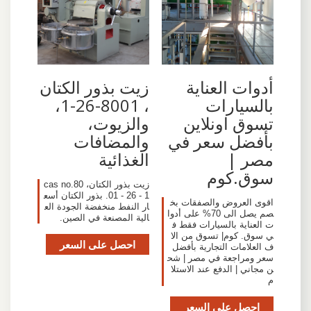
أدوات العناية
زيت بذور الكتان
بالسيارات
، 8001-26-1،
تسوق اونلاين
والزيوت،
بأفضل سعر في
والمضافات
مصر |
الغذائية
سوق.كوم
زيت بذور الكتان، cas no.80
01 - 26 - 1. بذور الكتان أسع
اقوى العروض والصفقات بخ
ار النفط منخفضة الجودة الع
صم يصل الى 70% على أدوا
الية المصنعة في الصين.
ت العناية بالسيارات فقط ف
ي سوق. كوم| تسوق من الا
احصل على السعر
ف العلامات التجارية بأفضل
سعر ومراجعة في مصر | شح
ن مجاني | الدفع عند الاستلا
م
احصل على السعر