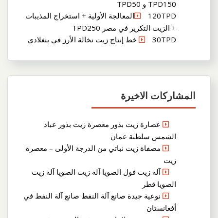
TPD150 و TPD50
120TPDالمعالجة الأولية + استخراج المذيبات
+ الزيت التكرير في مصر TPD250
30TPD خط إنتاج زيت نخالة الأرز في بنغلادي
المشاركات الاخيرة
عصارة زيت بذور معصرة زيت بذور عباد
الشمس سلطنة عمان
مصفاة زيت نباتي من الدرجة الأولى – معصرة
زيت
آلة زيت فول الصويا آلة زيت الصويا آلة زيت
الصويا قطر
نوعية جيدة صانع آلة النفط صانع آلة النفط في
أفغانستان