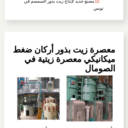
مصنع جديد لإنتاج زيت بذور السمسم في
تونس
معصرة زيت بذور أركان ضغط
ميكانيكي معصرة زيتية في
الصومال