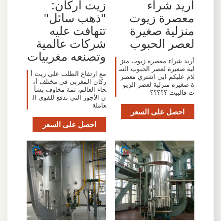
أريد شراء
زيت أركان:
معصرة زيوت
"ذهب سائل"
منزلية صغيرة
تتهافت عليه
لعصر الحبوب
شركات عالمية
وتصنعه مغربيات
أريد شراء معصرة زيوت منز
لية صغيرة لعصر الحبوب الس
مع ارتفاع الطلب على زيت أ
لام عليكم ابي اشتري معصر
ركان المغربي في مختلف أن
ة صغيره منزلية لعصر الزيو
حاء العالم، ثمة مخاوف بشأ
ت فالبيت ؟؟؟؟؟
ن الأجور التي تدفع للقوى ال
عاملة
احصل على السعر
احصل على السعر