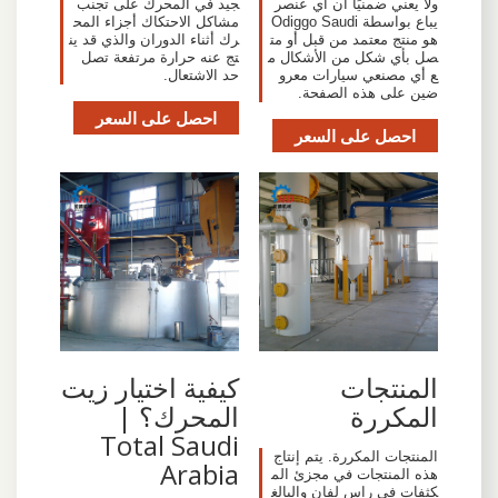
ولا يعني ضمنيًا أن أي عنصر
جيد في المحرك على تجنب
يباع بواسطة Odiggo Saudi
مشاكل الاحتكاك أجزاء المح
هو منتج معتمد من قبل أو مت
رك أثناء الدوران والذي قد ين
صل بأي شكل من الأشكال م
تج عنه حرارة مرتفعة تصل
ع أي مصنعي سيارات معرو
حد الاشتعال.
ضين على هذه الصفحة.
احصل على السعر
احصل على السعر
المنتجات
كيفية اختيار زيت
المكررة
المحرك؟ |
Total Saudi
المنتجات المكررة. يتم إنتاج
Arabia
هذه المنتجات في مجزئ الم
كثفات في راس لفان والبالغ