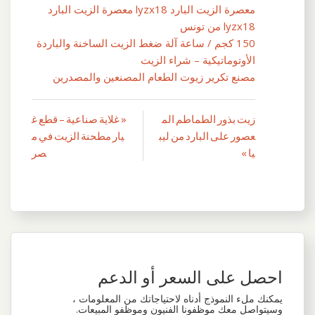
معصرة الزيت البارد lyzx18 معصرة الزيت البارد
lyzx18 من تونس
150 كجم / ساعة آلة ضغط الزيت الساخنة والباردة
الأوتوماتيكية – شراء الزيت
مصنع تكرير زيوت الطعام المصنعين والمصدرين
زيت بذور الطماطم الم
« غلاية صناعية – قطع غ
تصفّح
عصور على البارد من ليب
يار مطحنة الزيت في م
المقالات
يا »
صر
احصل على السعر أو الدعم
يمكنك ملء النموذج أدناه لاحتياجاتك من المعلومات ،
وسيتواصل معك موظفونا الفنيون وموظفو المبيعات.