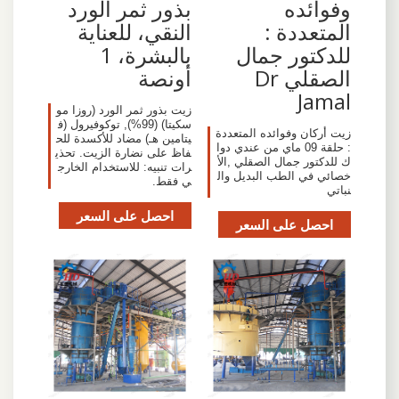
وفوائده
بذور ثمر الورد
المتعددة :
النقي، للعناية
للدكتور جمال
بالبشرة، 1
الصقلي Dr
أونصة
Jamal
زيت بذور ثمر الورد (روزا مو
سكيتا) (99%), توكوفيرول (ف
زيت أركان وفوائده المتعددة
يتامين هـ) مضاد للأكسدة للح
: حلقة 09 ماي من عندي دوا
فاظ على نضارة الزيت. تحذي
ك للدكتور جمال الصقلي ,الأ
رات تنبيه: للاستخدام الخارج
خصائي في الطب البديل وال
ي فقط.
نباتي
احصل على السعر
احصل على السعر