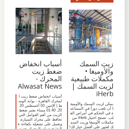
زيت السمك
أسباب انخفاض
والأوميغا •
ضغط زيت
مكملات طبيعية
المحرك -
لزيت السمك |
Alwasat News
iHerb
أسباب انخفاض ضغط زيت ا
لمحرك القاهرة - بوابة الوس
يمكن لزيت السمك والأوميج
ط | الإثنين 03 أغسطس 20
ا أن تلعب دوراً في المساعد
20, 01:40 مساء يعتبر ضغط
ة في التحكم في أمراض الق
الزيت من أهم العوامل التي
لب. تصفح اختيار iHerb من
تحافظ على محرك السيارة،
مكملات الأوميغا وزيت السم
وتعمل على تشغيله بكفاءة ع
ك لعثور على أفضل خيار لك!
الية؛ حيث إن المحرك يعتمد