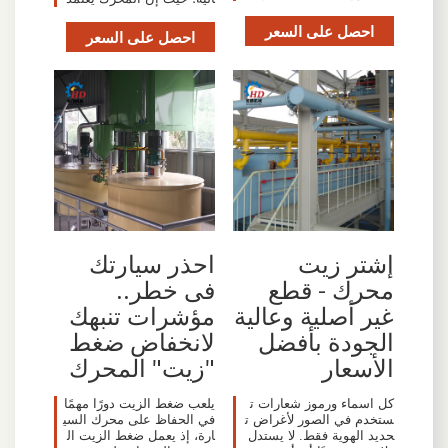
احصل على السعر
احصل على السعر
إشتر زيت
احذر سيارتك
محرك - قطع
فى خطر..
غير أصلية وعالية
مؤشرات تنبهك
الجودة بأفضل
لانخفاض ضغط
الأسعار
"زيت" المحرك
كل اسماء ورموز شعارات ت
يلعب ضغط الزيت دورًا مهمًا
ستخدم في الصور لأغراض ت
في الحفاظ على محرك السي
حديد الهوية فقط. لا يستدل
ارة، إذ يعمل ضغط الزيت ال