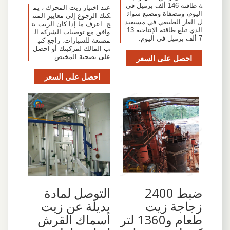
ة طاقته 146 ألف برميل في
عند اختيار زيت المحرك ، يم
اليوم، ومصفاة ومصنع سوائ
كنك الرجوع إلى معايير المنت
ل الغاز الطبيعي في مسيعيد
ج. اعرف ما إذا كان الزيت يت
الذي تبلغ طاقته الإنتاجية 13
وافق مع توصيات الشركة ال
7 ألف برميل في اليوم.
مصنعة للسيارات. راجع كتي
ب المالك لمركبتك أو احصل
احصل على السعر
على نصحية المختص.
احصل على السعر
ضبط 2400
التوصل لمادة
زجاجة زيت
بديلة عن زيت
طعام و1360 لتر
أسماك القرش