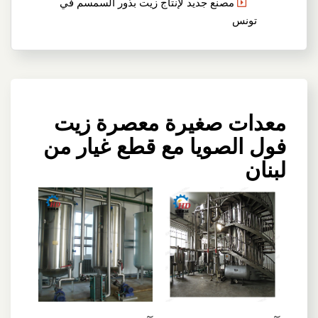
مصنع جديد لإنتاج زيت بذور السمسم في
تونس
معدات صغيرة معصرة زيت
فول الصويا مع قطع غيار من
لبنان