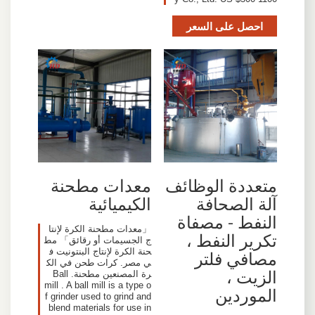
احصل على السعر
متعددة الوظائف
معدات مطحنة
آلة الصحافة
الكيميائية
النفط - مصفاة
「معدات مطحنة الكرة لإنتا
تكرير النفط ،
ج الجسيمات أو رقائق」 مط
حنة الكرة لإنتاج البنتونيت ف
مصافي فلتر
ي مصر. كرات طحن في الك
الزيت ،
رة المصنعين مطحنة. Ball
mill . A ball mill is a type o
الموردين
f grinder used to grind and
blend materials for use in