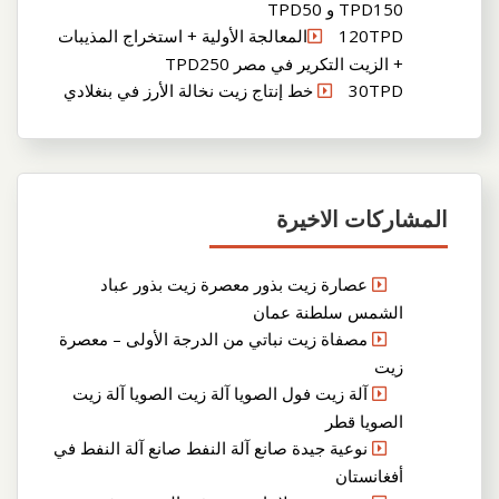
TPD150 و TPD50
120TPDالمعالجة الأولية + استخراج المذيبات
+ الزيت التكرير في مصر TPD250
30TPD خط إنتاج زيت نخالة الأرز في بنغلادي
المشاركات الاخيرة
عصارة زيت بذور معصرة زيت بذور عباد
الشمس سلطنة عمان
مصفاة زيت نباتي من الدرجة الأولى – معصرة
زيت
آلة زيت فول الصويا آلة زيت الصويا آلة زيت
الصويا قطر
نوعية جيدة صانع آلة النفط صانع آلة النفط في
أفغانستان