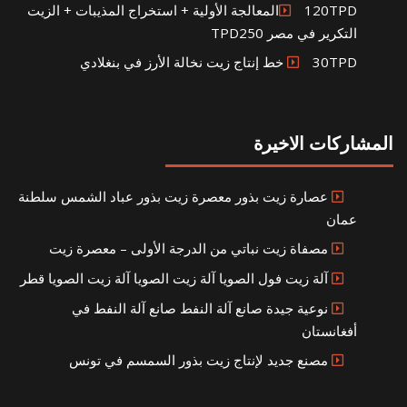
120TPDالمعالجة الأولية + استخراج المذيبات + الزيت
التكرير في مصر TPD250
30TPD خط إنتاج زيت نخالة الأرز في بنغلادي
المشاركات الاخيرة
عصارة زيت بذور معصرة زيت بذور عباد الشمس سلطنة
عمان
مصفاة زيت نباتي من الدرجة الأولى – معصرة زيت
آلة زيت فول الصويا آلة زيت الصويا آلة زيت الصويا قطر
نوعية جيدة صانع آلة النفط صانع آلة النفط في
أفغانستان
مصنع جديد لإنتاج زيت بذور السمسم في تونس