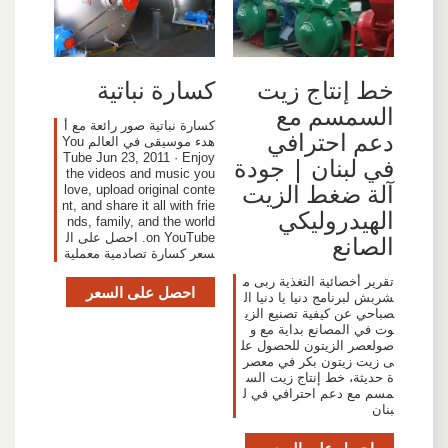
خط إنتاج زيت
كسارة نباتية
السمسم مع
كسارة نباتية صور رائعة مع أ
دعم احترافي
هدء موسيقى في العالم You
Tube Jun 23, 2011 · Enjoy
في لبنان | جودة
the videos and music you
آلة ضغط الزيت
love, upload original conte
nt, and share it all with frie
الهيدروليكي
nds, family, and the world
الصانع
on YouTube. احصل على ال
سعر كسارة تصادمية معملية
تقرير أخصائية التغذية ربى م
احصل على السعر
شربش لبرنامج دنيا يا دنيا ال
صباحي عن كيفية تصنيع الزي
وت في المصانع بداية مع و
صولعصر الزيتون للحصول عل
ى زيت زيتون بكر في معصر
ة حديثة، خط إنتاج زيت الس
مسم مع دعم احترافي في ل
بنان
احصل على السعر