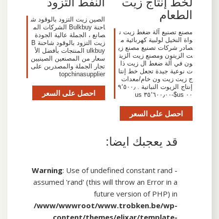
النفط التزود
لخط إنتاج زيت
الطعام
الصين زيت التزود بالوقود ش
احنة Bulkbuy الشركات الم
مصنع تصنيع آلة ضغط زيت ن
صانع ، الجملة عالية الجودة
واة النخيل لولبية كهربائية م
زيت التزود بالوقود شاحنة B
صادر شركات تصنيع مصنع زي
ulkbuy المنتجات بأفضل الأ
ت الزيتون ومصنع زيت الزيت
سعار من المصنعين الصينيين
ون في آلة ضغط ال زيت ذا
تجار الجملة والمصدرين على
ت نوعية جيدة تجعل خط إنتا
topchinasupplier
ج زيت زيت ون خام/معدات
إنتاج الزيوت النباتية . ٩٬٥٠٠٫
احصل على السعر
٠٠ us$-٣٥٬٦٠٠٫٠٠ us
احصل على السعر
قد يعجبك ايضا:
Warning
: Use of undefined constant rand -
assumed 'rand' (this will throw an Error in a
future version of PHP) in
/www/wwwroot/www.trobken.be/wp-
content/themes/elixar/template-