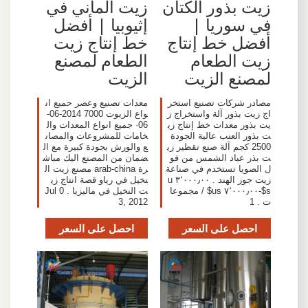
زيت بذور الكتان
زيت ألماني في
في سوريا |
إثيوبيا | أفضل
أفضل خط إنتاج
خط إنتاج زيت
زيت الطعام
الطعام لمصنع
لمصنع الزيت
الزيت
مصادر شركات تصنيع استخر
معدات تصنيع وعصر حميع ان
اج زيت بذور آلة واستخراج ز
واع الزيوت 7000 2014-06-
يت بذور معدات خط إنتاج زي
06· جميع انواع المعدات وال
ت بذور العنب عالية الجودة
خامات للمشروعات والمصان
2500 كجم آلة صنع تقطير زي
ع والورش بجودة كبيرة مع ال
ت بذر عباد الشمس من فو
ضمان من المصنع اليك مباش
ل الصويا تستخدم في صناعة
رة arab-china مصنع زيت ال
زيت جوز الهند . ٣٬٠٠٠٫٠٠ u
نخيل في رياو قصة انتاج زي
s$-٧٬٠٠٠٫٠٠ us$ / مجموعا
ت النخيل في ماليزيا . Jul 0
ت . 1
3, 2012
احصل على السعر
احصل على السعر