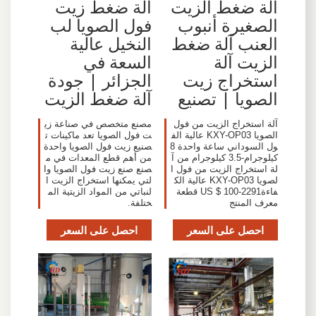
آلة ضغط الزيت
آلة ضغط زيت
الصغيرة أنبوب
فول الصويا لب
العنب آلة ضغط
النخيل عالية
الزيت آلة
السعة في
استخراج زيت
الجزائر | جودة
الصويا | تصنيع
آلة ضغط الزيت
آلة استخراج الزيت من فول
مصنع متخصص في صناعة زي
الصويا KXY-OP03 عالية الف
ت فول الصويا تعد ماكينات ت
ول السوداني ساعة واحدة 8
صنيع زيت فول الصويا واحدة
كيلوجرام-3.5 كيلوجرام من آ
من أهم قطع المعدات في م
لة استخراج الزيت من فول ا
صنع صنع زيت فول الصويا وا
لصويا KXY-OP03 عالية الك
لتي يمكنها استخراج الزيت ا
فاءةUS $ 100-2291 قطعة
لنباتي من المواد الزيتية الم
معرف المنتج
ختلفة.
احصل على السعر
احصل على السعر