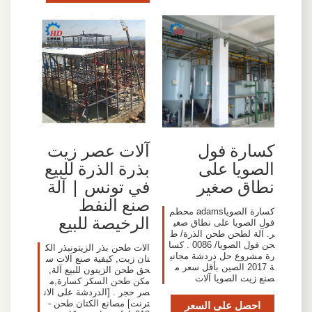
كسارة فول
آلات عصر زيت
الصويا على
بذرة الذرة للبيع
نطاق صغير
في تونس | آلة
صنع النفط
كسارة الصوياadams محطم
الرخيصة للبيع
فول الصويا على نطاق صغي
ر. آلة لطحن طحن الذرة/ ط
حن فول الصويا/ 0086 . كسا
الات طحن بذر الزيتونبذر الك
رة مشروع حل دردشة مجاني
تان زيت, كيفية صنع آلات س
ة 2017 الصين بأقل سعر م
حق طحن الزيتون للبيع آلة,
صنع زيت الصويا آلات
مكن طحن السكر كسارة,م
صر حجر . [الدردشة على الان
احصل على السعر
ترنت] مصانع الكتان طحن -