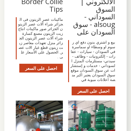
الالكتروني |
Border Collie
السوق
Tips
السوداني -
ماكينات عصر الزيتون فى ال
alsoug - سوق
جزائر شراء آلات عصر الزيتو
ن الجزائر صور ماكينات انتاج
السودان على
زيت الزيتون مصنع كسارة
شراء آلات عصر الزيتون الج
بيع و اشتري بدون دفع اي ر
زائر منزل تعهدات معاصر زي
سوم او وسطاء او سماسرة
ت زيتون قطع غيار الات عص
في السودان - سيارات - عقا
ر, الحصول على الأسعار عل
رات - إلكترونيات - وظائف -
ى .
سيدتي- مستلزمات المنزل ا
لسوداني - خدمات و إستشار
احصل على السعر
ات عن سوق السودان موقع
سوق السودان يعتبر اكبر من
صة اعلانات مبوبة في
احصل على السعر