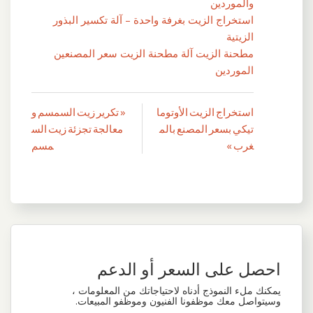
والموردين
استخراج الزيت بغرفة واحدة – آلة تكسير البذور
الزيتية
مطحنة الزيت آلة مطحنة الزيت سعر المصنعين
الموردين
استخراج الزيت الأوتوما
« تكرير زيت السمسم و
تصفّح
تيكي بسعر المصنع بالم
معالجة تجزئة زيت الس
المقالات
غرب »
مسم
احصل على السعر أو الدعم
يمكنك ملء النموذج أدناه لاحتياجاتك من المعلومات ،
وسيتواصل معك موظفونا الفنيون وموظفو المبيعات.