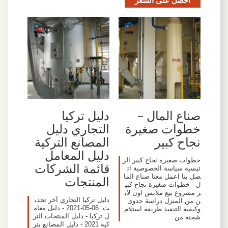
صناع المال –
دليل تركيا
خطوات صغيرة
التجاري دليل
نجاح كبير
المصانع التركية
دليل المعامل
خطوات صغيرة نجاح كبير الر
قائمة الشركات
ئيسية سياسة الخصوصية ات
صل بنا اعمل معنا صناع الما
المنتجات
ل - خطوات صغيرة نجاح كبي
ر مشروع بيع ملابس اون لاي
دليل تركيا التجاري آخر تحدي
ن من المنزل دراسة جدوى
ث: 06-05-2021 - دليل معام
وكيفية التنفيذ طريقة استلام
ل تركيا - دليل المنتجات التر
شحنه من
كية 2021 - دليل المصانع بتر