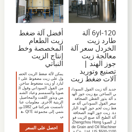
6yl-120 آلة
أفضل آلة ضغط
طارد زيت
زيت الطعام
الخردل سعر آلة
المخصصة وخط
معالجة زيت
إنتاج الزيت
جوز الهند |
النباتي
تصنيع وتوريد
يمكن لآلة ضغط الزيت الحص
آلات ضغط زيت
ول على زيت مضغوط على ا
لبارد أو زيت مضغوط ساخن
من الفول السوداني وفول ال
جديد آلة زيت الفول السودان
صويا والسمسم وعباد الشم
ي الساخن بيع زيت جوز الهن
س وبذور اللفت والمحاصيل
د آلة بذور القطن الصحافة
الزيتية الأخرى. معلومات عنا
سعر الفول السوداني آلة ض
تأسست شركتنا في 1982،وي
غط زيت لحم جوز الهند البار
نتمي إلى مجموعة QI’E ،ه
دة. زيت جوز الهند الصحافة
ي
آلة الطبخ آلة صنع الزيت فو
ل الصويا Zhengzhou Hong
de Grain and Oil Machiner
احصل على السعر
y Co., Ltd. US $500-1100