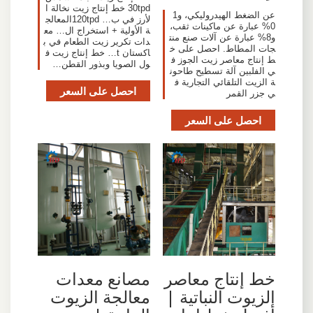
30tpd خط إنتاج زيت نخالة ا
عن الضغط الهيدروليكي، و1
لأرز في ب… 120tpdالمعالج
0% عبارة عن ماكينات ثقب،
ة الأولية + استخراج ال… مع
و8% عبارة عن آلات صنع منت
دات تكرير زيت الطعام في ب
جات المطاط. احصل على خ
اكستان t… خط إنتاج زيت ف
ط إنتاج معاصر زيت الجوز ف
ول الصويا وبذور القطن…
ي الفلبين آلة تسطيح طاحون
ة الزيت التلقائي التجارية ف
احصل على السعر
ي جزر القمر
احصل على السعر
خط إنتاج معاصر
مصانع معدات
الزيوت النباتية |
معالجة الزيوت