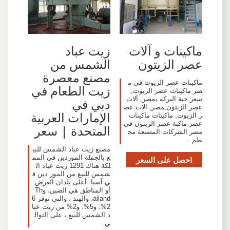
ماكينات و آلات
زيت عباد
عصر الزيتون
الشمس من
مصنع معصرة
ماكينات عصر الزيوت فى م
زيت الطعام في
صر ماكينات عصر الزيوت,
سعر حبة البركة بمصر, آلات
دبي في
عصر الزيتون,مصر, الات عص
الإمارات العربية
ر الزيوت, ماكينات ماكينات
عصر ماكنة عصر الزيتون في
المتحدة | سعر
مصر الشركات المصنعة مح
طم .
مصنع زيت عباد الشمس للبي
ع بالجملة الموردين في المم
احصل على السعر
لكة هناك 1291 زيت عباد ال
شمس للبيع من المور دين ف
ي آسيا. أعلى بلدان العرض
أو المناطق هي الصين، وTh
ailand، والهند ، والتي توفر 6
2%، و5%، و2% من زيت عبا
د الشمس للبيع ، على التوال
ي.