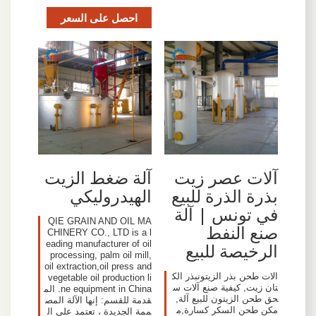
احصل على السعر
آلات عصر زيت
آلة ضغط الزيت
بذرة الذرة للبيع
الهيدروليكي
في تونس | آلة
QIE GRAIN AND OIL MA
صنع النفط
CHINERY CO., LTD is a l
eading manufacturer of oil
الرخيصة للبيع
processing, palm oil mill,
oil extraction,oil press and
الات طحن بذر الزيتونبذر الك
vegetable oil production li
تان زيت, كيفية صنع آلات س
ne equipment in China. الم
حق طحن الزيتون للبيع آلة,
قدمة للقسم: إنها الآلة المص
مكن طحن السكر كسارة,م
ممة الجديدة ، تعتمد على ال