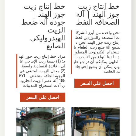
خط إنتاج زيت
خط إنتاج زيت
جوز الهند | آلة
جوز الهند |
الصحافة النفط
جودة آلة ضغط
الزيت
نحن واحدة من أبرز الشركا
الهيدروليكي
ت المصنعة والموردين لخط
إنتاج زيت جوز الهند. نحن ت
الصانع
صنيع آلة صنع زيت الطعام با
ستخدام التكنولوجيا المتطور
مزايا خط إنتاج زيت جوز الهن
ة ، لدينا أنواع من آلات زيت
د: (1) نسبة زيت الإنتاجي عا
الطهي يمكنكم أن تراجع علي
لي ، فائدة اقتصادية واسعة.
هم، يمكن أن يشبع إحتياجات
(2) معدل الزيت المتبقي في
ك الخاصة
الوجبة الجافة منخفض. 6YL-
185 آلة عصر الزيت الحلزون
احصل على السعر
ي آلات استخراج المذيبات
احصل على السعر