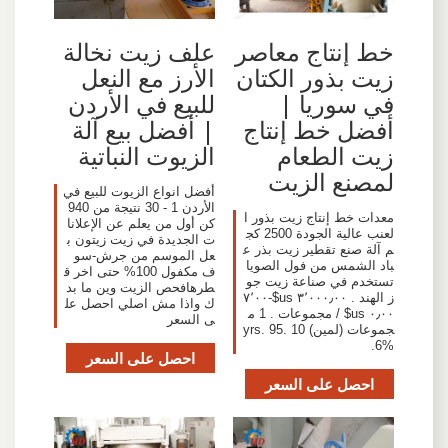
خط إنتاج معاصر
علف زيت نخالة
زيت بذور الكتان
الأرز مع النعل
في سوريا |
للبيع في الأردن
أفضل خط إنتاج
| أفضل بيع آلة
زيت الطعام
الزيوت النباتية
لمصنع الزيت
أفضل انواع الزيوت للبيع في
الأردن 1 - 30 نتيجة من 940
معدات خط إنتاج زيت بذور ا
كن أول من يعلم عن الإعلانا
لعنب عالية الجودة 2500 كج
ت الجديدة في زيت زيتون ب
م آلة صنع تقطير زيت بذر ع
عل الموسم من جرش-سو
باد الشمس من فول الصويا
ف مكفول 100% حتى اخر ق
تستخدم في صناعة زيت جو
طرهافحص الزيت وين ما بد
ز الهند . ٣٬٠٠٠٫٠٠ us$-٧٬٠٠
ك واذا مش اصلي احصل عل
٠٫٠٠ us$ / مجموعات . 1 م
ى السعر
جموعات (لمين) 10 yrs. 95.
6%.
احصل على السعر
احصل على السعر