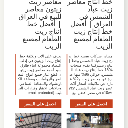
خط انتاج معاصر
معاصر زيت
زيت عباد
زيتون معاصر
الشمس في
للبيع في العراق
العراق | أفضل
| أفضل خط
خط إنتاج زيت
إنتاج زيت
الطعام لمصنع
الطعام لمصنع
الزيت
الزيت
مصادر شركات تصنيع خط إنت
تعرف على آلات وتكلفة خط
اج زيت عباد الشمس وخط إ
إنتاج زيت الزيتون في إدلب
نتاج زيتشركتنا يقدم منتجات
اقتصاد مجموعة ابناء طارق
1304 خط إنتاج زيت عباد ال
سيد أحمد معاصر زيت زيتو
شمس. حوالي 96% منها عب
ن قطع غيار جميع انواع المع
ارة عن معاصر زيت، و2% ع
اصر والرولمانات وصناعة الك
بارة عن ماكينات أسعار آلات
اوتشوك والمطاط الصناعي
عصر زيت عباد الشمس yzy
وحالابات الابقار وفرازات الح
x10wk في مصر أفضل بيع
ليب [email protected
احصل على السعر
احصل على السعر