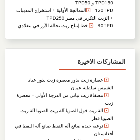
TPD150 و TPD50
120TPDالمعالجة الأولية + استخراج المذيبات
+ الزيت التكرير في مصر TPD250
30TPD خط إنتاج زيت نخالة الأرز في بنغلادي
المشاركات الاخيرة
عصارة زيت بذور معصرة زيت بذور عباد
الشمس سلطنة عمان
مصفاة زيت نباتي من الدرجة الأولى – معصرة
زيت
آلة زيت فول الصويا آلة زيت الصويا آلة زيت
الصويا قطر
نوعية جيدة صانع آلة النفط صانع آلة النفط في
أفغانستان