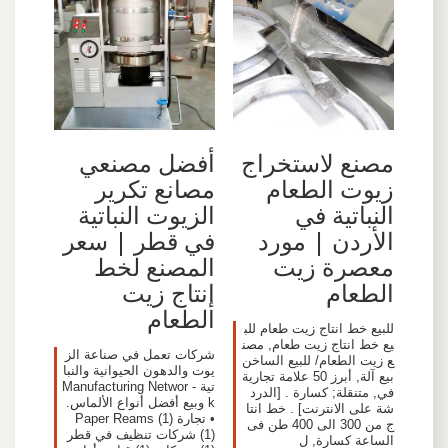
مصنع لاستخراج
أفضل مصنعي
زيوت الطعام
مصانع تكرير
النباتية في
الزيوت النباتية
الأردن | مورد
في قطر | سعر
معصرة زيت
المصنع لخط
الطعام
إنتاج زيت
الطعام
للبيع خط انتاج زيت طعام للب
يع خط انتاج زيت طعام, مصن
شركات تعمل في صناعة الز
ع زيت الطعام/ للبيع الساخن
يوت والدهون الحيوانية والنبا
بيع آلة, أبرز 50 علامة تجارية
تية - Manufacturing Networ
في, متنقلة; كسارة . [الدرد
k وبيع أفضل أنواع الألماس.
شة على الانترنت] . خط انتا
• تجارة (1) Paper Reams
ج من 300 الى 400 طن فى
(1) شركات تنظيف في قطر
الساعة كسارة, ل