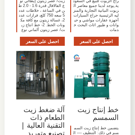
راج الزيوت للبيع في السعود
زيت/ عصر زيتون إيطالي نو
ية,يوجد لدينا جميع معاصر ال
ع الفالافال قدرة 1.6 - 2.0 ط
زيوت النباتية التجارية والمنز
ن في الساعة ، خلاطات عدد
ليه الرئيسية حراج السيارات
5 سعه 750 كلغ، فرازات عدد
أجهزة عقارات مواشي و حي
2، غسالة زيتون مع كافة مك
وانات و طيور اثاث البحث خ
ونات الخط. 2- خط انتاج زي
دمات
ت/ عصر زيتون ألماني نوع
احصل على السعر
احصل على السعر
خط إنتاج زيت
آلة ضغط زيت
السمسم
الطعام ذات
التقنية العالية |
يتضمن خط إنتاج زيت السم
تصنيع وتوريد
سم في ذلك: التنظيف ---- ال