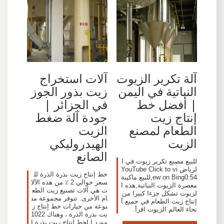
آلات استخراج
آلة تكرير الزيوت
زيت بذور الجوز
النباتية في اليمن
في الجزائر |
| أفضل خط
جودة آلة ضغط
إنتاج زيت
الزيت
الطعام لمصنع
الهيدروليكي
الزيت
الصانع
للبيع مصنع تكرير زيوت في ا
لرياض YouTube Click to vi
خط إنتاج زيت بذرة الذرة لل
ew on Bing0:54,للبيع ماكينة
سعر حوالي 2 ٪ من هذه الآلا
معصرة الزيوت النباتية,هذه ا
ت هي آلات تصنيع زيت الطع
لزيوت تشكل جزءا كبيرا من
ام الأخرى. تتوفر مجموعة مت
إنتاج زيت الطعام في جميع أ
نوعة من خيارات خط إنتاج ز
نحاء العالم الزيوت اقرأ.
يت بذرة الذرة ، وهناك 1022
مورد ا لخط إنتاج زيت بذرة ا