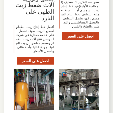
عصر ---- التكرير 1. تنظيف (ا
آلات ضغط زيت
لمعالجة الأولية)عن خط إنتاج
الطهي على
زيت السمسم أما بالنسبة لع
ملية التنظيف لخط إنتاج الس
البارد
مسم ، فهو يشمل التنظيف
والفصل المغناطيسي والتق
شير والطبخ والتليين
أفضل خط إنتاج زيت الطعام
لمصنع الزيت سوف تحصل
على خدمة ممتازة في شركتن
احصل على السعر
ا ، ونحن ننتج آلات زيت الطع
ام ومصنع معاصر الزيوت النب
اتية بجودة عالية وأداء عالي
وبأفضل الأسعار.
احصل على السعر