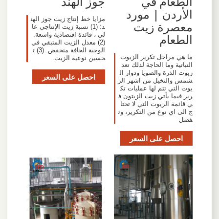
الطعام في
جوز الهند
الأردن | مورد
مزايا خط إنتاج زيت جوز الهن
معصرة زيت
د: (1) نسبة زيت الإنتاجي عا
لي ، فائدة اقتصادية واسعة.
الطعام
(2) معدل الزيت المتبقي في
الوجبة الجافة منخفض. (3) ت
ما هي مراحل تكرير الزيوت
حسين نوعية الزيت.
النباتية وما الحاجة لذلك تعد
زيوت الذرة والصويا ودوار ال
احصل على السعر
شمس والنخيل من اشهر الز
يوت التي تتم لها عمليات تك
رير فيما يأتي زيت الزيتون ف
ي قائمة الزيوت التي لا تحتا
ج الى اي نوع من التكرير، وت
فضل
احصل على السعر