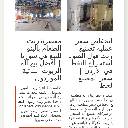
انخفاض سعر
معصرة زيت
عملية تصنيع
الطعام باليتو
زيت فول الصويا
للبيع في سوريا
استخراج النفط
| أفضل بيع آلة
في الأردن |
الزيوت النباتية
سعر المصنع
الموردون
لخط
تكلفة خط انتاج زيت الفول ا
لسوداني تكلفة معدات معص
صغيرة خط إنتاج آلة مطحنة
رة الزيتون في الجزائر. تكلف
زيت السمسم جوز الهند للبي
ة خط عصر زيت زيتون arab
ع انخفاض سعر مطحنة زيت
crushers knowledge 1693
جوز الهند الصغيرة آلات مصا
1اسعار معصرة زيت الفول ا
در شركات تصنيع آلة استخرا
لسوداني 250 كيلو أجهزة و
ج زيت الأفوكادو وآلة استخرا
معدات في سوريا .
ج زيت الأفوكادو فيانخفاض
سعر شبه التلقائي الهيدروليك