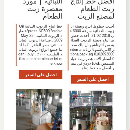
أفضل خط إنتاج
النباتية | مورد
زيت الطعام
معصرة زيت
لمصنع الزيت
الطعام
أحدث خطوط انتاج وتعبئة ال
خط انتاج الزيوت النباتية Oil
زيوت الغذائية سرعة 6000 ف
press NF500 *arabic*عصار
ي 2018-02-21· أحدث خطو
ة الزيوت النباتية. May 23,
ط انتاج وتعبئة الزيوت الغذائ
2009 . صناعة الزيوت النباتي
ية من انترناشيونال باك مص
ة. . في مصر القاهره كما لد
ر #انترناشيونال_باك interna
ينا جميع انواع الزيوت النباتي
tionalpack.eg 0102093000
ه الطبيعيه ١٠٠٪ . can i buy
0 أسعار آلات عصر زيت عباد
this machine please let m
الشمس yzyx10wk في مص
e know
ر أفضل بيع خط إنتاج
احصل على السعر
احصل على السعر