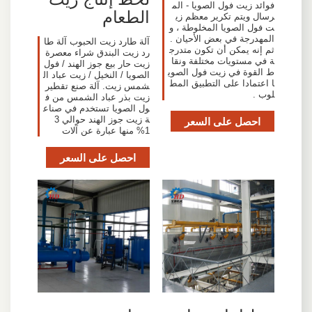
فوائد زيت فول الصويا - الم
الطعام
رسال ويتم تكرير معظم زي
ت فول الصويا المخلوطة ، و
المهدرجة في بعض الأحيان .
آلة طارد زيت الحبوب آلة طا
ثم إنه يمكن أن تكون متدرج
رد زيت البندق شراء معصرة
ة في مستويات مختلفة ونقا
زيت حار بيع جوز الهند / فول
ط القوة في زيت فول الصوي
الصويا / النخيل / زيت عباد ال
ا اعتمادا على التطبيق المط
شمس زيت. آلة صنع تقطير
لوب .
زيت بذر عباد الشمس من ف
ول الصويا تستخدم في صناع
احصل على السعر
ة زيت جوز الهند حوالي 3
1% منها عبارة عن آلات
احصل على السعر