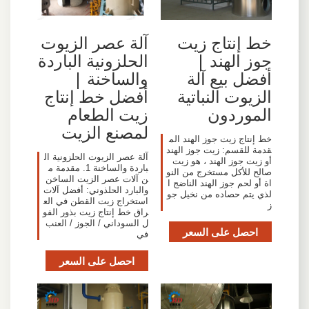
خط إنتاج زيت
آلة عصر الزيوت
جوز الهند |
الحلزونية الباردة
أفضل بيع آلة
والساخنة |
الزيوت النباتية
أفضل خط إنتاج
الموردون
زيت الطعام
لمصنع الزيت
خط إنتاج زيت جوز الهند الم
قدمة للقسم: زيت جوز الهند
آلة عصر الزيوت الحلزونية ال
أو زيت جوز الهند ، هو زيت
باردة والساخنة 1. مقدمة م
صالح للأكل مستخرج من النو
ن آلات عصر الزيت الساخن
اة أو لحم جوز الهند الناضج ا
والبارد الحلذوني: أفضل آلات
لذي يتم حصاده من نخيل جو
استخراج زيت القطن في الع
ز
راق خط إنتاج زيت بذور الفو
ل السوداني / الجوز / العنب
احصل على السعر
في
احصل على السعر