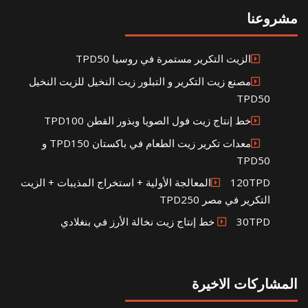
مشروعنا
الزيت التكرير مستمرة في روسيا TPD50
مصنع زيت التكرير و التبلور زيت النخيل للزيت النخيل
TPD50
خط إنتاج زيت فول الصويا وبذور القطن TPD100
معدات تكرير زيت الطعام في باكستان TPD150 و
TPD50
120TPDالمعالجة الأولية + استخراج المذيبات + الزيت
التكرير في مصر TPD250
30TPD خط إنتاج زيت نخالة الأرز في بنغلادي
المشاركات الاخيرة