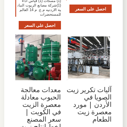
(1) مسكات (1) قياس أداء
(1)شركة مصانع الزيوت النبات
احصل على السعر
ية الاردنيه م.ع. م 14 العالم
للمستحضرات
احصل على السعر
آليات تكرير زيت
معدات معالجة
الصويا في
الحبوب معادلة
الأردن | مورد
معصرة الزيت
معصرة زيت
في الكويت |
الطعام
سعر المصنع
لخط إنتاج زيت