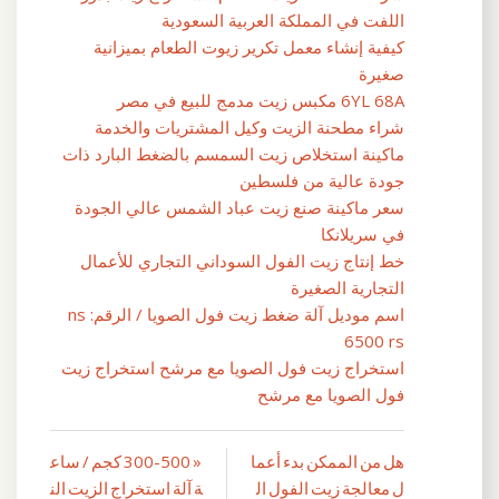
اللفت في المملكة العربية السعودية
كيفية إنشاء معمل تكرير زيوت الطعام بميزانية
صغيرة
6YL 68A مكبس زيت مدمج للبيع في مصر
شراء مطحنة الزيت وكيل المشتريات والخدمة
ماكينة استخلاص زيت السمسم بالضغط البارد ذات
جودة عالية من فلسطين
سعر ماكينة صنع زيت عباد الشمس عالي الجودة
في سريلانكا
خط إنتاج زيت الفول السوداني التجاري للأعمال
التجارية الصغيرة
اسم موديل آلة ضغط زيت فول الصويا / الرقم: ns
6500 rs
استخراج زيت فول الصويا مع مرشح استخراج زيت
فول الصويا مع مرشح
هل من الممكن بدء أعما
« 300-500 كجم / ساع
تصفّح
ل معالجة زيت الفول ال
ة آلة استخراج الزيت الن