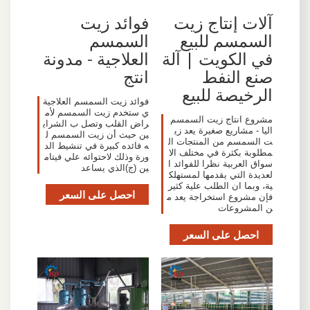
آلات إنتاج زيت
فوائد زيت
السمسم للبيع
السمسم
في الكويت | آلة
العلاجية - مدونة
صنع النفط
انتج
الرخيصة للبيع
فوائد زيت السمسم العلاجية
ي ستخدم زيت السمسم لأم
مشروع انتاج زيت السمسم
راض القلب وتصل ب الشراي
اليا - مشاريع صغيرة يعد زي
ين حيث أن زيت السمسم ل
ت السمسم من المنتجات ال
ه فائده كبيرة في تنشيط الد
مطلوبة بكثرة في مختلف الا
ورة وذلك لاحتوائه علي فيتام
سواق العربية نظرا للفوائد ا
ين (ج)الذي يساعد
لعديدة التي يقدمها لمستهلك
ية، وبما ان الطلب علية كثير
احصل على السعر
فإن مشروع استخراجة يعد م
ن المشروعات
احصل على السعر