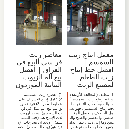
معمل انتاج زيت
معاصر زيت
السمسم |
فرنسي للبيع في
أفضل خط إنتاج
العراق | أفضل
زيت الطعام
بيع آلة الزيوت
لمصنع الزيت
النباتية الموردون
1. تنظيف (المعالجة الأولية)ع
1) معصرة زيت السمسم .
ن خط إنتاج زيت السمسم أ
2) عامل إنتاج للإشراف علي
ما بالنسبة لعملية التنظيف ل
عمليه العصر . 3) فرد تسوي
خط إنتاج السمسم ، فهو يش
ق للم نتج الم تمثل في (زي
مل التنظيف والفصل المغنا
ت السمسم) _ونجد ان مدخ
طيسي والتقشير والطبخ والت
لات الإنتاج هي (حب السمـ
ليين وما إلى ذلك ، يتم إعداد
سم). _ونجد ان مخرجات الإن
جميع الخطوات لمصنع عصر
تاج هو( زيت السمسم). احص