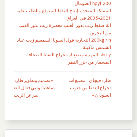
hpyl-200 الصومال
المملكة المتحدة: إنتاج النفط المتوقع والطلب عليه
2021-2035 في العراق
آلة ضغط زيت بذور العنب معصرة زيت بذور العنب
من البحرين
200kg / h التجارية فول الصويا السمسم زيت عباد
الشمس ماكينة
shuliy المهنية مصنع استخراج النفط الصحافة
المسمار من جزر القمر
طارد فيجاي – مصنع اس
« تصميم وتطوير طارد
تصفّح
تخراج النفط من جنوب
ضاغط لولبي فعال للتع
المقالات
السودان »
بير عن الزيت