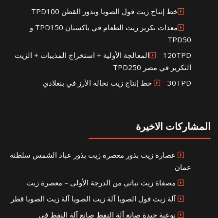
خط إنتاج زيت فول الصويا وبذور القطن TPD100
معدات تكرير زيت الطعام في باكستان TPD150 و
TPD50
120TPDالمعالجة الأولية + استخراج المذيبات + الزيت
التكرير في مصر TPD250
30TPD خط إنتاج زيت نخالة الأرز في بنغلادي
المشاركات الاخيرة
عصارة زيت بذور معصرة زيت بذور عباد الشمس سلطنة
عمان
مصفاة زيت نباتي من الدرجة الأولى – معصرة زيت
آلة زيت فول الصويا آلة زيت الصويا آلة زيت الصويا قطر
نوعية جيدة صانع آلة النفط صانع آلة النفط في