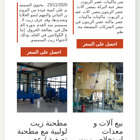
صر ماكينات عصر الزيوت,
23/11/2020 · يحتوي السمس
سعر حبة البركة بمصر, آلات
م على كمية جيدة من البروتي
عصر الزيتون,مصر, الات عص
ن النباتي والمهم لنمو الخلايا
ر الزيوت, ماكينات ماكينات
وتجديدها، وقد عرف زيت ال
عصر ماكنة عصر الزيتون في
سمسم منذ القدم بدوره الف
مصر الشركات المصنعة مح
عال في: معالجة الحروق. إنتا
طم .
ج الكولاجين في الجلد، وذلك
لاحتواء زيت السمسم
احصل على السعر
احصل على السعر
‫بيع آلات و
مطحنة زيت
معدات
لولبية مع مطحنة
استخلاص زيت
تصفية / عصر