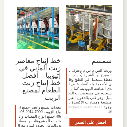
سمسم
خط إنتاج معاصر
زيت ألماني في
وزيت الس م س م ويعرف ب
إثيوبيا | أفضل
السيرج أو بالشيرج (حسب ال
لفظ) يستعمل في الطبخ وقل
خط إنتاج زيت
ي الأطعمة وله أعتبار خاص ل
الطعام لمصنع
دى الطائفة اليهودية، كما ي
ستخدم في مستحضرات التج
الزيت
ميل، وهو غني بالدهون الغير
متشبعة ومضادات الأكسدة ل
وجود sesamin and sesam
معدات تصنيع وعصر حميع ان
ol.
واع الزيوت 7000 2014-06-
06· جميع انواع المعدات وال
خامات للمشروعات والمصان
احصل على السعر
ع والورش بجودة كبيرة مع ال