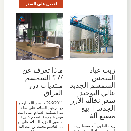
احصل على السعر
زيت عباد
ماذا تعرف عن
الشمس
// ؟ السمسم -
السمسم الجديد
منتديات درر
عالي التوحيد
العراق
سعر نخالة الأرز
29/9/2011 · بسم الله الرحم
الجديد | بيع
ن الرحيم السلام على صاح
ب السكينة السلام على المد
مصنع آلة
فون بالمدينة السلام على ال
منصور المؤيد السلام على اب
زيت الطهي آلة ضغط زيت ا
ي القاسم محمد بن عبد الله
لسمسم عباد الشمس سعر