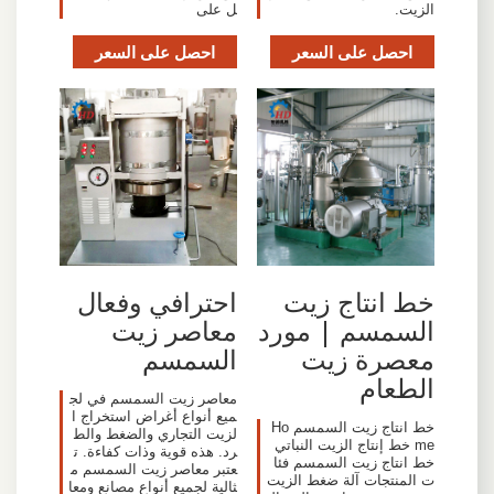
الزيت.
ل على
احصل على السعر
احصل على السعر
خط انتاج زيت
احترافي وفعال
السمسم | مورد
معاصر زيت
معصرة زيت
السمسم
الطعام
معاصر زيت السمسم في لج
ميع أنواع أغراض استخراج ا
خط انتاج زيت السمسم Ho
لزيت التجاري والضغط والط
me خط إنتاج الزيت النباتي
رد. هذه قوية وذات كفاءة. ت
خط انتاج زيت السمسم فئا
عتبر معاصر زيت السمسم م
ت المنتجات آلة ضغط الزيت
ثالية لجميع أنواع مصانع ومعا