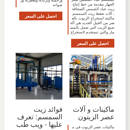
ورحمته وبركاته ومغفرته ور
الجهاز مقدمة من خط إنتاج
ضوانه
زيت عباد الشمس الصحافة
، آلات ضغط زيت السمسم
احصل على السعر
ماكينة استخراج الزيوت بالع
صر من الجيل الجديد هي آلة
صنع الزيت التي تعمل بالمس
مار والتي تستخدم لاستخراج
احصل على السعر
ماكينات و آلات
فوائد زيت
عصر الزيتون
السمسم: تعرف
عليها - ويب طب
ماكينات عصر الزيوت فى م