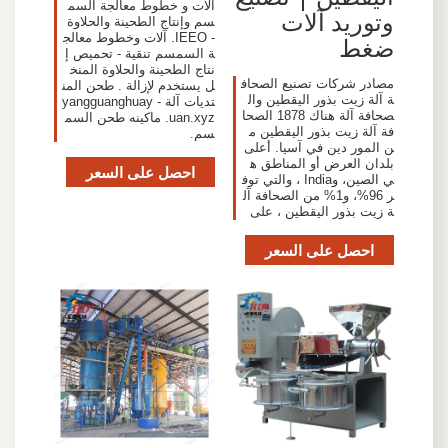
آلات و خطوط معالجة السم
وتوريد آلات
سم وإنتاج الطحينة والحلاوة
- IEEO. آلات وخطوط معالج
ضغط
ة السمسم تنقية - تحميص إ
نتاج الطحينة والحلاوة المنخ
مصادر شركات تصنيع الصحاف
ل يستخدم لإزالة . طحن المن
ة آلة زيت بذور اليقطين وال
تديات آلة - yangguanghuay
صحافة آلة هناك 1878 الصحا
uan.xyz. ماكينه طحن السم
فة آلة زيت بذور اليقطين م
سم.
ن المور دين في آسيا. أعلى
بلدان العرض أو المناطق ه
احصل على السعر
ي الصين، وIndia ، والتي توف
ر 96%، و1% من الصحافة آل
ة زيت بذور اليقطين ، على
احصل على السعر