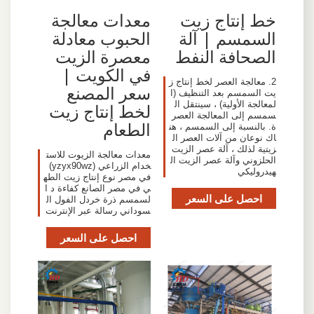
معدات معالجة
خط إنتاج زيت
الحبوب معادلة
السمسم | آلة
معصرة الزيت
الصحافة النفط
في الكويت |
2. معالجة العصر لخط إنتاج ز
سعر المصنع
يت السمسم بعد التنظيف (ا
لمعالجة الأولية) ، سينتقل ال
لخط إنتاج زيت
سمسم إلى المعالجة العصر
الطعام
ة. بالنسبة إلى السمسم ، هن
اك نوعان من آلات العصر ال
زيتية لذلك ، آلة عصر الزيت
معدات معالجة الزيوت للاست
الحلزوني وآلة عصر الزيت ال
خدام الزراعي (yzyx90wz)
هيدروليكي
في مصر نوع إنتاج زيت الطه
ي في مصر الصانع كفاءة د ا
احصل على السعر
لسمسم ذرة خردل الفول ال
سوداني رسالة عبر الإنترنت
احصل على السعر