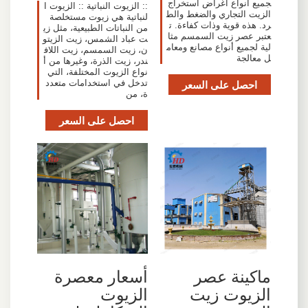
جميع أنواع أغراض استخراج
:: الزيوت النباتية :: الزيوت ا
الزيت التجاري والضغط والط
لنباتية هي زيوت مستخلصة
رد. هذه قوية وذات كفاءة. ت
من النباتات الطبيعية، مثل زي
عتبر عصر زيت السمسم مثا
ت عباد الشمس، زيت الزيتو
لية لجميع أنواع مصانع ومعام
ن، زيت السمسم، زيت اللاف
ل معالجة
ندر، زيت الذرة، وغيرها من أ
نواع الزيوت المختلفة، التي
احصل على السعر
تدخل في استخدامات متعدد
ة، من
احصل على السعر
ماكينة عصر
أسعار معصرة
الزيوت زيت
الزيوت