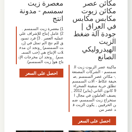
مكائن عصر
معصرة زيت
مكائن زيوت
سمسم - مدونة
مكابس مكابس
انتج
في العراق |
1) معصرة زيت السمسم .
جودة آلة ضغط
2) عامل إنتاج للإشراف علي
عمليه العصر . 3) فرد تسوي
الزيت
ق للم نتج الم تمثل في (زي
الهيدروليكي
ت السمسم) _ونجد ان مدخ
لات الإنتاج هي (حب السمـ
الصانع
سم). _ونجد ان مخرجات الإن
تاج هو( زيت السمسم).
ماكينة عصر الزيوت زيت ال
سمسم - الشركات المصنعة
احصل على السعر
,- مكائن عصر السمسم ,ص
حيفة عكاظ - آلات السمسم
تطلق حرية سفينة الصحراء
9 كانون الثاني (يناير) 2012 ,
يصنف العاملون في مجال ا
ستخراج زيت السمسم، ضم
ن الحرفيين , يكون الزيت ق
د عصر من
احصل على السعر