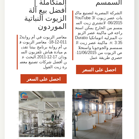
السمسم
المتكاملة |
أفضل بيع آلة
الشركة المصرية لتصنيع ماكي
الزيوت النباتية
نات عصر زيوت YouTube 3/
06/2015· لاتشتري زيت الس
الموردون
مسم من الخارج يمكن استخ
راجه في ماكينة عصر الزيو
معاصر الزيوت في أم روابة2
ت المنزليه اتوماتكيا Duratio
011-12-18· معاصر الزيوت ف
n: 3:35. ماكينة عصر زيت ال
ي أم روابة برنامج بيتنا تقدي
سمسم والجوجوبا واستخلا
م ميادة هباش تلفزيون الس
ص الزيوت من 11/06/2015·
ودان 17-12-2011.البحث ع
حصري طريقة عمل
ن أفضل شركات تصنيع معص
رة زيت الفول
احصل على السعر
احصل على السعر