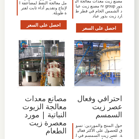
مصنع زيت معدات معالجة الب
مل معالجة النفط لمضاعفة ا
ذور rv group مصنع زيت عبا
لإنتاج وتقديم أداء ثابت لفتر
د الشمس الخام في قطر ط
ة طويلة.
ارد زيت بذور عباد
احصل على السعر
احصل على السعر
احترافي وفعال
مصانع معدات
عصر زيت
معالجة الزيوت
السمسم
النباتية | مورد
معصرة زيت
حول المنتج والموردين: تسو
الطعام
ق للحصول على الأكثر فعالي
ة. عصر زيت السمسم في ل