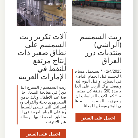
زيت السمسم
آلات تكرير زيت
(الراشي) -
السمسم على
منتديات درر
نطاق صغير ذات
العراق
إنتاج مرتفع
للنفط في
1/4/2013 · * يستعمل مساج
الإمارات العربية
ا للجسم قبل الحمام الدافئ
في الصباح، او قبل النوم ليلا
ويفضل ترك الزيت على الجل
زيت السمسم ( السيرج البل
د مدة (20) دقيقة كي يمتص
دي ) في معالجة السعال خا
ه. * كما اكدت الدراسات ان
صة عند الاطفال وذلك بدهن
وضع زيت السمســــــــم عل
الصدرنهري دجلة والفرات وب
ى البشرةيعطيها لمعانا.
إسرائيل التي تسعى للسيط
رة على المياه العربية في ال
احصل على السعر
مناطق المحيطة بها . رسالة
عبر الإنترنت
احصل على السعر