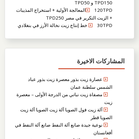
TPD150 و TPD50
120TPDالمعالجة الأولية + استخراج المذيبات
+ الزيت التكرير في مصر TPD250
30TPD خط إنتاج زيت نخالة الأرز في بنغلادي
المشاركات الاخيرة
عصارة زيت بذور معصرة زيت بذور عباد
الشمس سلطنة عمان
مصفاة زيت نباتي من الدرجة الأولى – معصرة
زيت
آلة زيت فول الصويا آلة زيت الصويا آلة زيت
الصويا قطر
نوعية جيدة صانع آلة النفط صانع آلة النفط في
أفغانستان