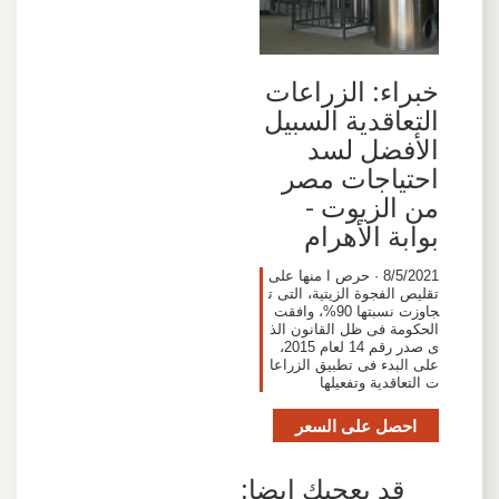
خبراء: الزراعات
التعاقدية السبيل
الأفضل لسد
احتياجات مصر
من الزيوت -
بوابة الأهرام
8/5/2021 · حرص ا منها على
تقليص الفجوة الزيتية، التى ت
جاوزت نسبتها 90%، وافقت
الحكومة فى ظل القانون الذ
ى صدر رقم 14 لعام 2015،
على البدء فى تطبيق الزراعا
ت التعاقدية وتفعيلها
احصل على السعر
قد يعجبك ايضا: