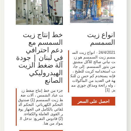
انواع زيت
خط إنتاج زيت
السمسم
السمسم مع
دعم احترافي
24/4/2021 · انواع زيت الس
في لبنان | جودة
مسم زيت السمسم هو زي
ت نباتي صالح للأكل مشتق
آلة ضغط الزيت
من بذور السمسم. إلى جان
الهيدروليكي
ب استخدامه كزيت للطبخ ،
فإنه يستخدم كم حس ن للنك
الصانع
هة في العديد من المأكولات
، وله رائحة ومذاق جوزي مم
يز. [1]
جزء من خط إنتاج ضغط زي
ت عباد الشمس ، آلات ضغ
ط زيت السمسم (1) صندوق
احصل على السعر
التحكم الكهربائي: التحكم الت
لقائي بالكامل في الجهاز يوف
ر القوى العاملة والكفاءة.
(2) قادوس التفريغ: تدخل ال
مواد من هنا.