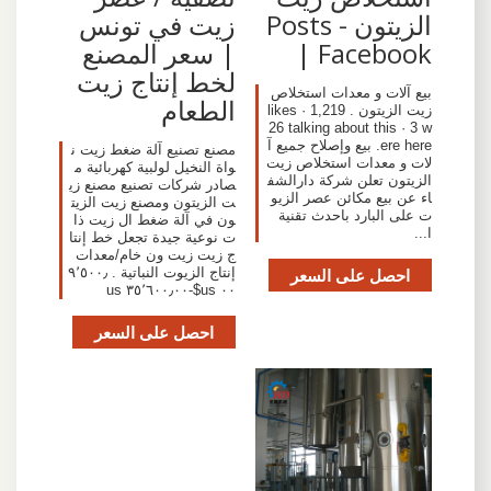
الزيتون - Posts
زيت في تونس
| Facebook‬
| سعر المصنع
لخط إنتاج زيت
بيع آلات و معدات استخلاص
الطعام
زيت الزيتون . 1,219 likes ·
26 talking about this · 3 w
ere here. بيع وإصلاح جميع آ
مصنع تصنيع آلة ضغط زيت ن
لات و معدات استخلاص زيت
واة النخيل لولبية كهربائية م
الزيتون تعلن شرکة دارالشف
صادر شركات تصنيع مصنع زي
اء عن بیع مکائن عصر الزیو
ت الزيتون ومصنع زيت الزيت
ت علی البارد باحدث تقنیة
ون في آلة ضغط ال زيت ذا
ا...
ت نوعية جيدة تجعل خط إنتا
ج زيت زيت ون خام/معدات
احصل على السعر
إنتاج الزيوت النباتية . ٩٬٥٠٠٫
٠٠ us$-٣٥٬٦٠٠٫٠٠ us
احصل على السعر