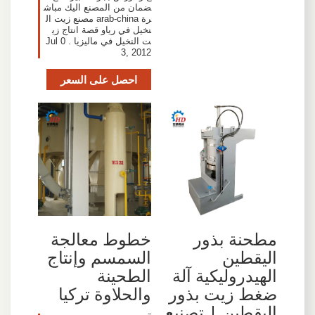
ضمان من المصنع اليك مباش
رة arab-china مصنع زيت ال
نخيل في رياو قصة انتاج زي
ت النخيل في ماليزيا . Jul 0
3, 2012
احصل على السعر
خطوط معالجة
مطحنة بذور
السمسم وإنتاج
اليقطين
الطحينة
الهيدروليكية آلة
والحلاوة تركيا
ضغط زيت بذور
اليقطين | تصنيع