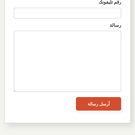
رقم تليفونك
رسالة