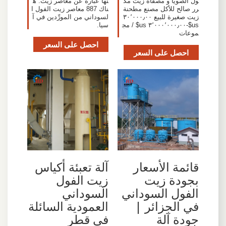
ول الصويا و مصفاة زيت مك
نها عبارة عن معاصر زيت. ه
رر صالح للأكل مصنع مطحنة
ناك 887 معاصر زيت الفول ا
زيت صغيرة للبيع ٣٠٬٠٠٠٫٠٠
لسوداني من المورِّدين في آ
us$-٣٬٠٠٠٬٠٠٠٫٠٠ us$ / مج
سيا.
موعات
احصل على السعر
احصل على السعر
آلة تعبئة أكياس
قائمة الأسعار
زيت الفول
بجودة زيت
السوداني
الفول السوداني
العمودية السائلة
في الجزائر |
في قطر
جودة آلة