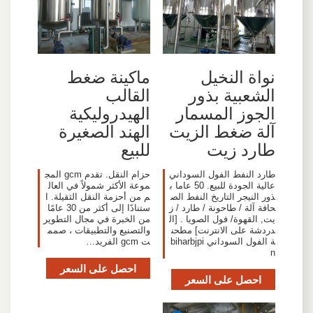
نواة النخيل
ماكينة ضغط
الشعبية بذور
القالب
الجوز المسمار
الهيدروليكية
آلة ضغط الزيت
الهند الصغيرة
طارد زيت
للبيع
طارد النفط الفول السوداني
حزام النقل. تقدم gcm المج
عالية الجودة للبيع. 50 عاما ب
موعة الأكثر شمولاً في العال
ذور النيجر التاريخ النفط الص
م من أحزمة النقل الثقيلة. ا
حافة آلة / طاحونة / طارد / ز
ستنادًا إلى أكثر من 30 عامًا
يت, القهوة/ فول الصويا . [ال
من الخبرة في مجال التطوير
دردشة على الانترنت] مطحن
والتصنيع والتطبيقات ، صمم
ة الفول السوداني biharbjpi
ت gcm الفريد…
n
احصل على السعر
احصل على السعر