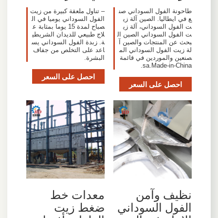
– تناول ملعقة كبيرة من زيت
طاحونة الفول السوداني صن
الفول السوداني يوميا في ال
ع في ايطاليا. الصين آلة زي
صباح لمدة 15 يوما بمثابة ع
ت الفول السوداني، آلة زي
لاج طبيعي للديدان الشريطي
ت الفول السوداني الصين ال
ة. زبدة الفول السوداني يس
بحث عن المنتجات والصين آ
اعد على التخلص من جفاف
لة زيت الفول السوداني الم
البشرة.
صنعين والموردين في قائمة
sa.Made-in-China.
احصل على السعر
احصل على السعر
نظيف وآمن
معدات خط
الفول السوداني
ضغط زيت