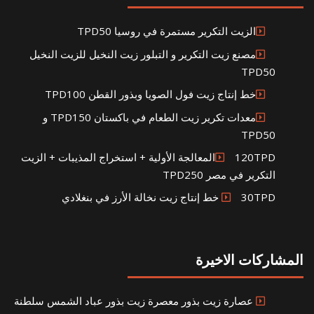
الزيت التكرير مستمرة في روسيا TPD50
مصنع زيت التكرير و التبلور زيت النخيل للزيت النخيل
TPD50
خط إنتاج زيت فول الصويا وبذور القطن TPD100
معدات تكرير زيت الطعام في باكستان TPD150 و
TPD50
120TPDالمعالجة الأولية + استخراج المذيبات + الزيت
التكرير في مصر TPD250
30TPD خط إنتاج زيت نخالة الأرز في بنغلادي
المشاركات الاخيرة
عصارة زيت بذور معصرة زيت بذور عباد الشمس سلطنة