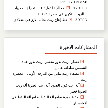
TPD150 و TPD50
120TPDالمعالجة الأولية + استخراج المذيبات
+ الزيت التكرير في مصر TPD250
30TPD خط إنتاج زيت نخالة الأرز في بنغلادي
المشاركات الاخيرة
عصارة زيت بذور معصرة زيت بذور عباد
الشمس سلطنة عمان
مصفاة زيت نباتي من الدرجة الأولى – معصرة
زيت
آلة زيت فول الصويا آلة زيت الصويا آلة زيت
الصويا قطر
نوعية جيدة صانع آلة النفط صانع آلة النفط في
أفغانستان