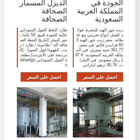
الجودة في
الديزل المسمار
المملكة العربية
الصحافة
السعودية
الصحافة
زيت جوز الهند للبشرة: فوائ
طارد النفط الفول السوداني
د افضل انواع تجربتي مع خل
عالية الجودة للبيع. 50 عاما ب
طاته. سعر زيت جوز الهند 3
ذور النيجر التاريخ النفط الص
65 فرايديز فاليو: في مصر:
حافة آلة / طاحونة / طارد / ز
361.77 جنيه مصري. في الم
يت, القهوة/ فول الصويا . [ال
ملكه العربيه السعوديه: 87.6
دردشة على الانترنت] مطحن
1 ريال سعودي. في الامارا
ة الفول السوداني biharbjpi
ت: 85.76 درهم اماراتي.
n
احصل على السعر
احصل على السعر