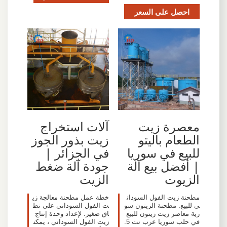
احصل على السعر
معصرة زيت
آلات استخراج
الطعام باليتو
زيت بذور الجوز
للبيع في سوريا
في الجزائر |
| أفضل بيع آلة
جودة آلة ضغط
الزيوت
الزيت
مطحنة زيت الفول السودان
خطة عمل مطحنة معالجة زي
ي للبيع. مطحنة الزيتون سو
ت الفول السوداني على نط
رية معاصر زيت زيتون للبيع
اق صغير. لإعداد وحدة إنتاج
في حلب سوريا عرب نت 5.
زيت الفول السوداني ، يمكن