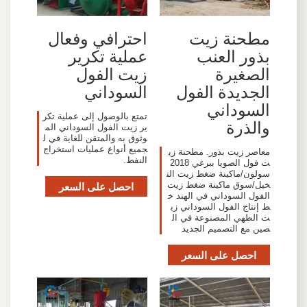
مطحنة زيت
احترافي وفعال
بذور العنب
عملية تكرير
الصغيرة
زيت الفول
الجديدة الفول
السوداني
السوداني
تمتع بالوصول إلى عملية تكر
والذرة
ير زيت الفول السوداني الم
وثوق به والمتقن للغاية في ل
جميع أنواع عمليات استخراج
معاصر زيت بذور. مطحنة زي
النفط.
ت فول الصويا ببرغي 2018
سولون/ماكينة ضغط زيت الن
خيل/سوق ماكينة ضغط زيت
احصل على السعر
الفول السوداني في الهند خ
ط إنتاج الفول السوداني زي
ت الطهي المصنوعة في ال
صين مع التصميم الجديد
احصل على السعر