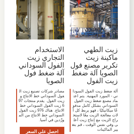
الاستخدام
زيت الطهي
التجاري زيت
ماكينة زيت
الفول السوداني
تكرير مصنع فول
آلة ضغط فول
الصويا آلة ضغط
الصويا
زيت الفول
مصادر شركات تصنيع زيت ال
آلة ضغط زيت الفول السودا
فول السوداني خط الانتاج و
ني - المورد المهنية. يتم اعت
زيت الفول. يقدم منتجات 97
ماد مصنع ضغط زيت الفول
6 زيت الفول السوداني خط
السوداني بشكل كامل مدفو
الانتاج. هناك 976 زيت الفول
عًا ميكانيكيًا ، فهو يربط كل آ
السوداني خط الانتاج من الم
لات معالجة الزيت معًا لاستخ
ورِّدين في آسيا.
راج الزيت مع إنتاج زيت أعل
ى وفي نفس الوقت ، قم بتغ
يير الماكينات
احصل على السعر