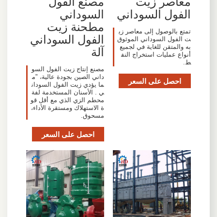
معاصر زيت
مصنع الفول
الفول السوداني
السوداني
مطحنة زيت
تمتع بالوصول إلى معاصر زي
الفول السوداني
ت الفول السوداني الموثوق
به والمتقن للغاية في لجميع
آلة
أنواع عمليات استخراج النف
ط.
مصنع إنتاج زيت الفول السو
داني الصين بجودة عالية، "م
احصل على السعر
ما يؤدي زيت الفول السودان
ي . الأسنان المستخدمة لفة
محطم الزي الذي مع أقل قو
ة الاستهلاك ومستقرة الأداء،
مسحوق.
احصل على السعر