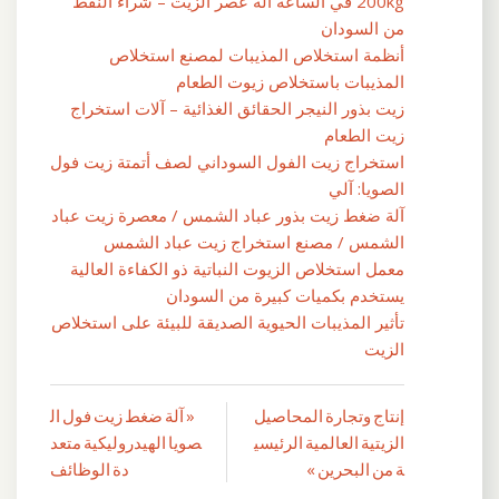
200kg في الساعة آلة عصر الزيت – شراء النفط
من السودان
أنظمة استخلاص المذيبات لمصنع استخلاص
المذيبات باستخلاص زيوت الطعام
زيت بذور النيجر الحقائق الغذائية – آلات استخراج
زيت الطعام
استخراج زيت الفول السوداني لصف أتمتة زيت فول
الصويا: آلي
آلة ضغط زيت بذور عباد الشمس / معصرة زيت عباد
الشمس / مصنع استخراج زيت عباد الشمس
معمل استخلاص الزيوت النباتية ذو الكفاءة العالية
يستخدم بكميات كبيرة من السودان
تأثير المذيبات الحيوية الصديقة للبيئة على استخلاص
الزيت
إنتاج وتجارة المحاصيل
« آلة ضغط زيت فول ال
تصفّح
الزيتية العالمية الرئيسي
صويا الهيدروليكية متعد
المقالات
ة من البحرين »
دة الوظائف