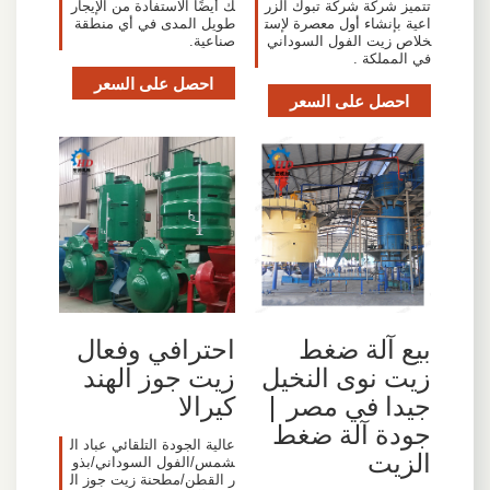
تتميز شركة شركة تبوك الزر
ك أيضًا الاستفادة من الإيجار
اعية بإنشاء أول معصرة لإست
طويل المدى في أي منطقة
خلاص زيت الفول السوداني
صناعية.
في المملكة .
احصل على السعر
احصل على السعر
بيع آلة ضغط
احترافي وفعال
زيت نوى النخيل
زيت جوز الهند
جيدا في مصر |
كيرالا
جودة آلة ضغط
عالية الجودة التلقائي عباد ال
الزيت
شمس/الفول السوداني/بذو
ر القطن/مطحنة زيت جوز ال