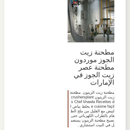
مطحنة زيت
الجوز موردون
مطحنة عصر
زيت الجوز في
الإمارات
مطحنة زيت الزيتون. مطحنة
زيت الزيتون crushersplant
s Chef khawla Recettes d
e cuisine façil يخلط بياض ا
لبيض مع القليل من ملح الط
عام بالطراب الكهربائي حتى
يصبح مطحنة الزيتون يستعم
ل في البيت استشاري .