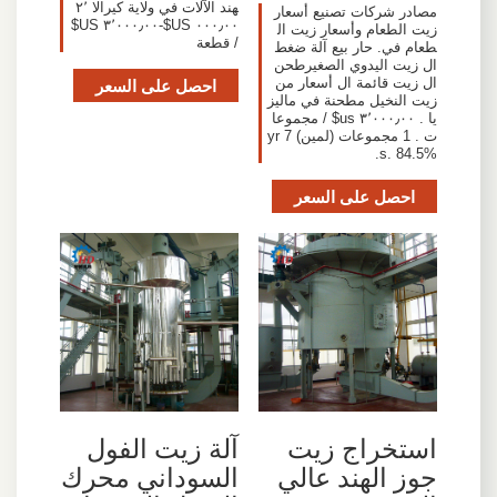
هند الآلات في ولاية كيرالا ٢٬
مصادر شركات تصنيع أسعار
٠٠٠٫٠٠ US$-٣٬٠٠٠٫٠٠ US$
زيت الطعام وأسعار زيت ال
/ قطعة
طعام في. حار بيع آلة ضغط
ال زيت اليدوي الصغيرطحن
ال زيت قائمة ال أسعار من
احصل على السعر
زيت النخيل مطحنة في ماليز
يا . ٣٬٠٠٠٫٠٠ us$ / مجموعا
ت . 1 مجموعات (لمين) 7 yr
s. 84.5%.
احصل على السعر
استخراج زيت
آلة زيت الفول
جوز الهند عالي
السوداني محرك