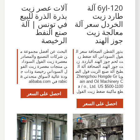
6yl-120 آلة
آلات عصر زيت
طارد زيت
بذرة الذرة للبيع
الخردل سعر آلة
في تونس | آلة
معالجة زيت
صنع النفط
جوز الهند
الرخيصة
بذور القطن الصحافة سعر ال
البحث عن أفضل مجموعة م
فول السوداني آلة ضغط زي
ن شركات التصنيع والمصادر
ت لحم جوز الهند الباردة. زي
معصرة زيت الفول السودان
ت جوز الهند الصحافة آلة ال
ي منتجات معصرة زيت الفو
طبخ آلة صنع الزيت فول الص
ل السوداني رخيصة وذات ج
ويا Zhengzhou Hongde Gr
ودة عالية لأسواق متحدثي a
ain and Oil Machinery C
rabic في alibaba.com
o., Ltd. US $500-1100 / ق
طع ماكينة ضغط زيت الفول
احصل على السعر
احصل على السعر